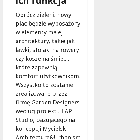
ich funkcja
ł
e
u
:
Oprócz zieleni, nowy
g
M
o
plac będzie wyposażony
a
w
w elementy małej
m
i
architektury, takie jak
m
e
o
ławki, stojaki na rowery
c
b
z
czy kosze na śmieci,
u
n
które zapewnią
s
o
komfort użytkownikom.
w
ś
U
Wszystko to zostanie
c
r
i
zrealizowane przez
s
!
firmę Garden Designers
u
s
według projektu LAP
30
i
Studio, bazującego na
październi
e
2025
koncepcji Mycielski
o
Architecture&Urbanism
f