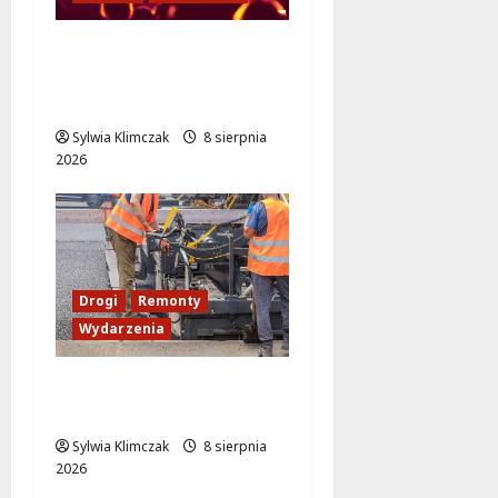
Muzyczny Stand Up:
Wieczór pełen śmiechu
i dźwięków w Białołęce
Sylwia Klimczak
8 sierpnia
2026
Drogi
Remonty
Wydarzenia
Ursynów odżywa! Aleja
KEN znów przejezdna!
Sylwia Klimczak
8 sierpnia
2026