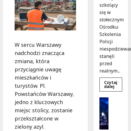
szkolący
się w
stołecznym
Ośrodku
Szkolenia
Policji
W sercu Warszawy
niespodziewa
nadchodzi znacząca
stanęli
zmiana, która
przed
przyciągnie uwagę
realnym...
mieszkańców i
Czytaj
turystów. Pl.
Dowied
dalej
się
Powstańców Warszawy,
więcej
o
Kultura
jedno z kluczowych
Szkolen
Wydarzen
w
miejsc stolicy, zostanie
akcji:
K
Jak
przekształcone w
i
policjan
uratowa
n
zielony azyl.
życie
o