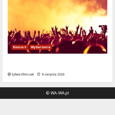
Koncert
Wydarzenia
Muzyczny Stand Up: Wieczór pełen śmiechu
i dźwięków w Białołęce
Sylwia Klimczak
8 sierpnia 2026
© WA-WA.pl