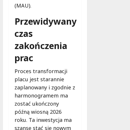
e
(MAU).
r
u
Przewidywany
j
e
czas
d
a
zakończenia
r
prac
m
o
w
Proces transformacji
e
placu jest starannie
b
zaplanowany i zgodnie z
a
d
harmonogramem ma
a
zostać ukończony
n
późną wiosną 2026
i
a
roku. Ta inwestycja ma
d
szansę stać się nowym