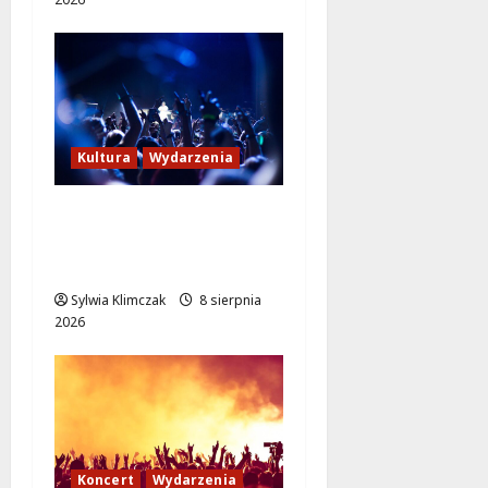
Kultura
Wydarzenia
Kino pod gwiazdami:
„Wielki Marty” na
leżakach w Wilanowie
Sylwia Klimczak
8 sierpnia
2026
Koncert
Wydarzenia