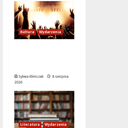
Kultura
Wydarzenia
Letni wieczór z włoską
komedią „Follemente”:
miłość i śmiech na
ekranie!
Sylwia Klimczak
8 sierpnia
2026
Literatura
Wydarzenia