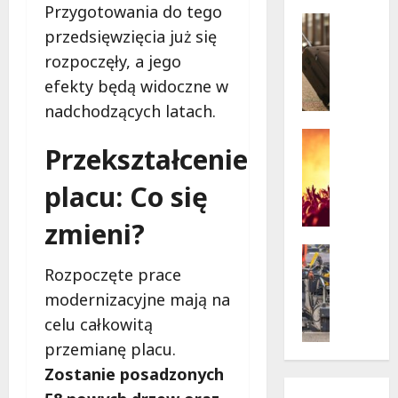
w
Przygotowania do tego
krytycz
p
Seniorzy
sytuacji
przedsięwzięcia już się
o
Wycieczk
B
d
rozpoczęły, a jego
i
g
efekty będą widoczne w
a
w
nadchodzących latach.
ł
i
o
a
Koncert
Przekształcenie
ł
Wydarzen
z
M
ę
d
placu: Co się
u
k
a
z
a
m
zmieni?
y
z
i
c
a
Drogi
:
z
Remonty
p
Rozpoczęte prace
„
Wydarzen
n
r
W
modernizacyjne mają na
U
y
a
i
celu całkowitą
r
S
s
e
s
przemianę placu.
t
z
l
y
a
a
k
Zostanie posadzonych
n
n
s
i