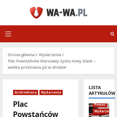
Przejdź
do
treści
Menu
główne
Strona główna
Wydarzenia
Plac Powstańców Warszawy zyska nowy blask –
wielka przemiana już w drodze!
LISTA
Architektura
Wydarzenia
ARTYKUŁÓW
Policja
Plac
Pomoc
Wydarzenia
Powstańców