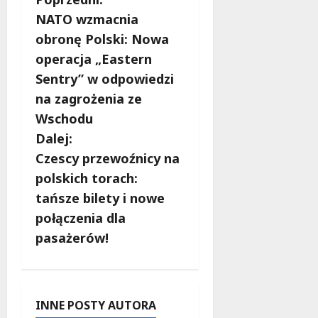
Z
NATO wzmacnia
o
obronę Polski: Nowa
b
operacja „Eastern
Sentry” w odpowiedzi
a
na zagrożenia ze
c
Wschodu
Dalej:
z
Czescy przewoźnicy na
w
polskich torach:
tańsze bilety i nowe
p
połączenia dla
i
pasażerów!
s
y
INNE POSTY AUTORA