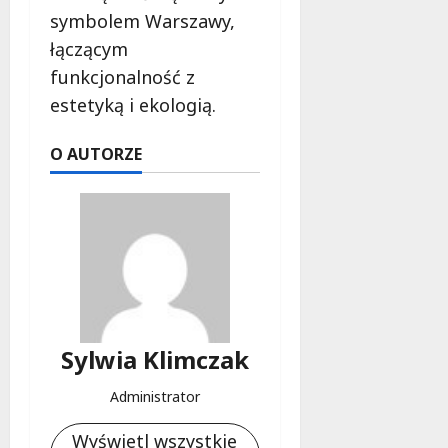
l
symbolem Warszawy,
a
łączącym
k
o
funkcjonalność z
b
estetyką i ekologią.
i
e
O AUTORZE
t
5
0
+
4
sierpnia
2026
Sylwia Klimczak
Administrator
Wyświetl wszystkie