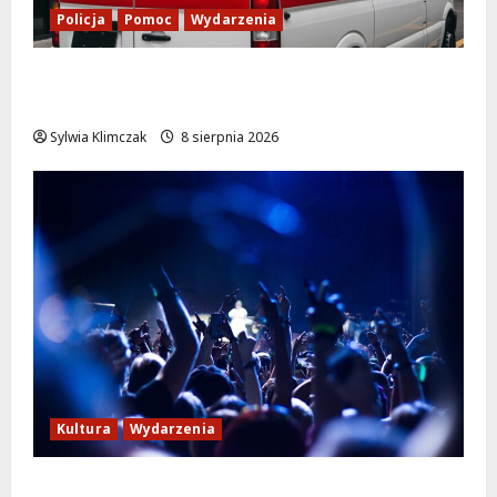
Policja
Pomoc
Wydarzenia
Szkolenie w akcji: Jak policjanci uratowali
życie w krytycznej sytuacji
Sylwia Klimczak
8 sierpnia 2026
Kultura
Wydarzenia
Kino pod gwiazdami: „Wielki Marty” na