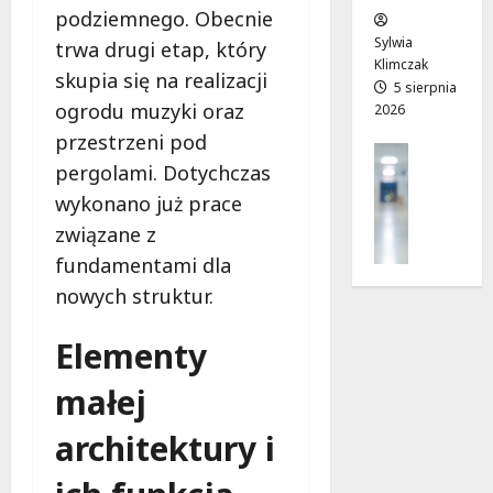
w
podziemnego. Obecnie
e
!
o
Sylwia
trwa drugi etap, który
j
Klimczak
8
8
skupia się na realizacji
a
5 sierpnia
sierpnia
sierpnia
ogrodu muzyki oraz
2026
d
2026
2026
r
przestrzeni pod
Profilak
o
pergolami. Dotychczas
Zdrowie
g
wykonano już prace
Z
a
a
związane z
d
d
o
fundamentami dla
b
z
nowych struktur.
a
d
j
r
Elementy
o
o
z
w
małej
d
i
r
a
architektury i
o
i
w
d
i