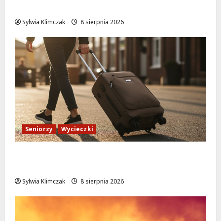
leżakach w Wilanowie
Sylwia Klimczak
8 sierpnia 2026
Seniorzy
Wycieczki
Białołęka zaprasza seniorów na darmowe
podróże do Zamościa i Krakowa!
Sylwia Klimczak
8 sierpnia 2026