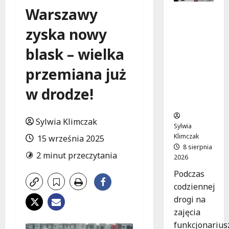
Warszawy
Szkolenie
w akcji:
zyska nowy
Jak
policjanci
blask – wielka
uratowal
i życie w
przemiana już
krytyczn
w drodze!
ej
sytuacji
Sylwia Klimczak
Sylwia
Klimczak
15 września 2025
8 sierpnia
2 minut przeczytania
2026
Podczas
codziennej
drogi na
zajęcia
funkcjonarius