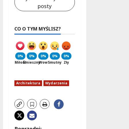
posty
CO O TYM MYŚLISZ?
0%
0%
0%
0%
0%
Miłość
Śmieszny
Wow
Smutny
Zły
Architektura
Wydarzenia
Poprzedni: