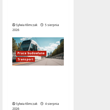
kontrola w Warszawie:
59 dowodów i 10 praw
jazdy zatrzymanych!
Sylwia Klimczak
5 sierpnia
2026
Prace budowlane
Transport
Nowe tramwajowe
połączenia w
Warszawie: II etap
modernizacji w węźle
Kino Femina
Sylwia Klimczak
4 sierpnia
2026