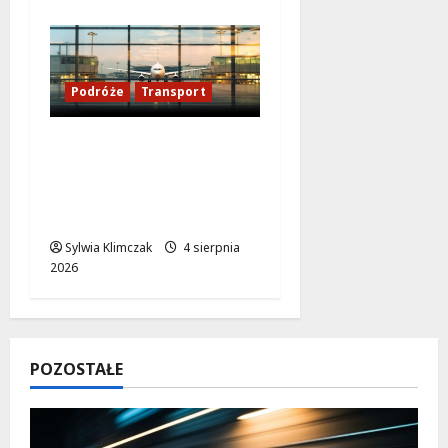
Podróże
Transport
Szybko i bez stresu:
Jak dotrzeć na
Lotnisko Chopina z
Warszawy Wschodniej?
Sylwia Klimczak
4 sierpnia
2026
POZOSTAŁE