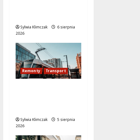
rowerzystów na
Moście
Siekierkowskim!
Sylwia Klimczak
6 sierpnia
2026
Remonty
Transport
Modernizacja
torowiska na
Puławskiej: Co zmienia
się od 15 sierpnia?
Sylwia Klimczak
5 sierpnia
2026