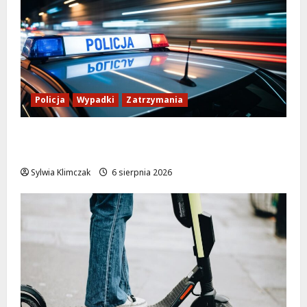
Policja
Wypadki
Zatrzymania
Zasypany pod cmentarnym murem:
interwencja służb w dramatycznej sytuacji
Sylwia Klimczak
6 sierpnia 2026