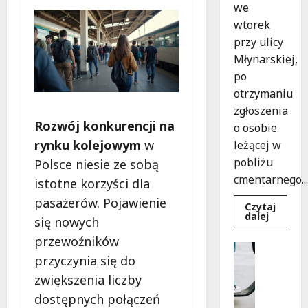
we
wtorek
przy ulicy
Młynarskiej,
po
otrzymaniu
zgłoszenia
Rozwój konkurencji na
o osobie
rynku kolejowym
w
leżącej w
pobliżu
Polsce niesie ze sobą
cmentarnego...
istotne korzyści dla
pasażerów. Pojawienie
Czytaj
Dowied
dalej
się nowych
się
więcej
przewoźników
o
Uncatego
Zasypa
przyczynia się do
M
pod
cmenta
ł
zwiększenia liczby
murem:
o
interwe
dostępnych połączeń
służb
d