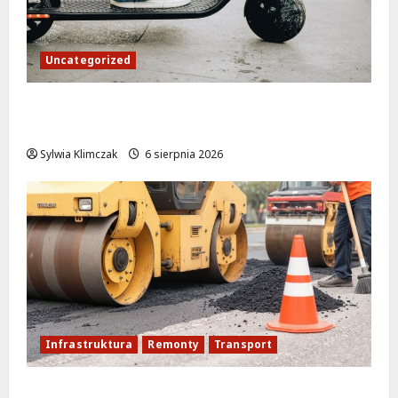
Uncategorized
Młodzi funkcjonariusze w akcji: jak
szkolenie zamieniło się w ratunek
Sylwia Klimczak
6 sierpnia 2026
Infrastruktura
Remonty
Transport
Nowe ścieżki dla pieszych i rowerzystów