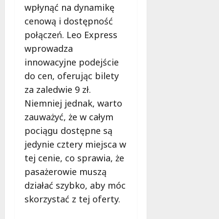
d
2026
wpłynąć na dynamikę
i
ł
e
cenową i dostępność
u
:
g
połączeń. Leo Express
M
o
wprowadza
a
w
innowacyjne podejście
m
i
m
do cen, oferując bilety
e
o
c
za zaledwie 9 zł.
b
z
Niemniej jednak, warto
u
n
zauważyć, że w całym
s
o
w
pociągu dostępne są
ś
U
c
jedynie cztery miejsca w
r
i
tej cenie, co sprawia, że
s
!
u
pasażerowie muszą
s
działać szybko, aby móc
30
i
październi
skorzystać z tej oferty.
e
2025
o