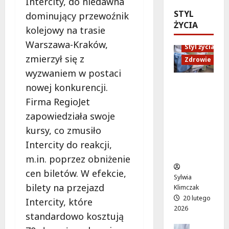
Intercity, do niedawna
a
e
l
c
STYL
t
s
a
dominujący przewoźnik
j
ŻYCIA
n
z
t
i
kolejowy na trasie
a
y
o
:
Warszawa-Kraków,
p
c
Styl życia
w
j
zmierzył się z
o
h
a
Zdrowie
a
m
i
t
wyzwaniem w postaci
k
o
r
r
s
Ruch,
nowej konkurencji.
c
o
a
z
dieta i
Firma RegioJet
p
w
k
k
nawodni
s
e
zapowiedziała swoje
c
o
enie:
y
r
y
kursy, co zmusiło
l
Sekrety
c
z
j
e
zdroweg
Intercity do reakcji,
h
y
n
n
o życia
m.in. poprzez obniżenie
o
s
y
i
l
t
c
cen biletów. W efekcie,
e
Sylwia
o
ó
h
z
bilety na przejazd
Klimczak
g
w
c
a
20 lutego
Intercity, które
i
n
e
m
2026
standardowo kosztują
c
a
n
i
z
M
a
Edukacja