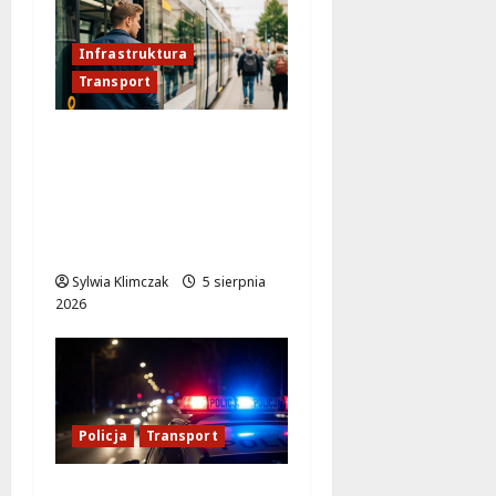
Infrastruktura
Transport
Nowa tramwajowa
rewolucja w
Warszawie – zmiany
przy Dworcu
Zachodnim!
Sylwia Klimczak
5 sierpnia
2026
Policja
Transport
Transportowa