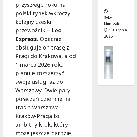
ców
r
T
!
przyszłego roku na
a
w
6
polski rynek wkroczy
d
o
sierpnia
Sylwia
6
kolejny czeski
n
j
2026
Klimczak
sierpnia
przewoźnik –
Leo
i
a
5 sierpnia
2026
2026
a
d
Express
. Obecnie
j
r
obsługuje on trasę z
Profilak
u
o
Zdrowie
Pragi do Krakowa, a od
ż
g
Z
o
a
1 marca 2026 roku
a
t
d
planuje rozszerzyć
d
w
o
swoje usługi aż do
b
a
z
a
Warszawy. Dwie pary
r
d
j
t
r
połączeń dziennie na
o
a
o
trasie Warszawa-
z
!
w
Kraków-Praga to
d
i
r
ambitny krok, który
a
6
o
i
sierpnia
może jeszcze bardziej
w