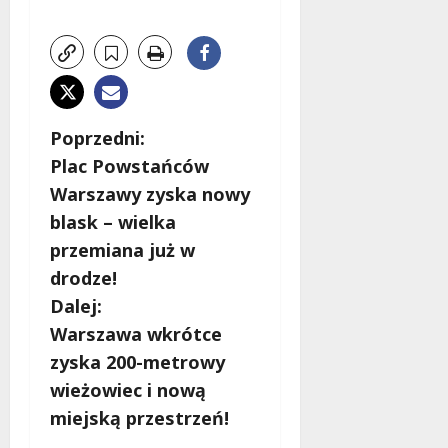
Z
Poprzedni:
Plac Powstańców
o
Warszawy zyska nowy
b
blask – wielka
przemiana już w
a
drodze!
c
Dalej:
Warszawa wkrótce
z
zyska 200-metrowy
w
wieżowiec i nową
miejską przestrzeń!
p