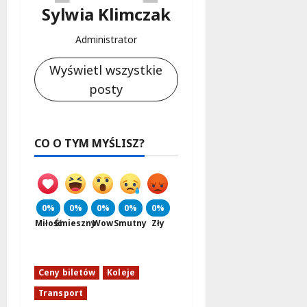
Sylwia Klimczak
Administrator
Wyświetl wszystkie
posty
CO O TYM MYŚLISZ?
0%
0%
0%
0%
0%
Miłość
Śmieszny
Wow
Smutny
Zły
Ceny biletów
Koleje
Transport