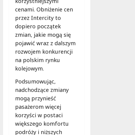
korzystniejszymi
d
l
cenami. Obniżenie cen
a
przez Intercity to
k
dopiero początek
o
b
zmian, jakie mogą się
i
pojawić wraz z dalszym
e
rozwojem konkurencji
t
na polskim rynku
5
0
kolejowym.
+
Podsumowując,
4
nadchodzące zmiany
sierpnia
mogą przynieść
2026
pasażerom więcej
korzyści w postaci
większego komfortu
podróży i niższych