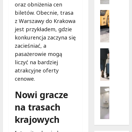
w
oraz obniżenia cen
dramaty
z
sytuacji
biletów. Obecnie, trasa
i
Infrastr
Remonty
f
z Warszawy do Krakowa
Transpor
u
jest przykładem, gdzie
N
n
o
konkurencja zaczyna się
k
w
c
zacieśniać, a
e
Noclegi
j
pasażerowie mogą
ś
Wakacje
o
liczyć na bardziej
c
W
n
i
a
atrakcyjne oferty
a
e
r
r
cenowe.
ż
s
i
k
z
Wsparcie
u
Nowi gracze
i
a
Zdrowie 
s
B
d
w
z
na trasach
e
l
s
e
z
a
k
w
krajowych
p
p
i
a
ł
i
e
k