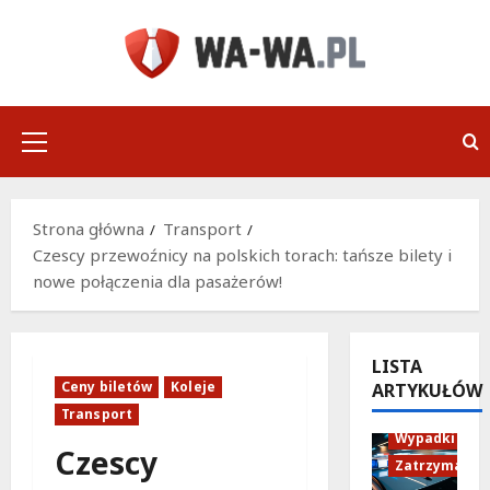
Przejdź
do
treści
Menu
główne
Strona główna
Transport
Czescy przewoźnicy na polskich torach: tańsze bilety i
nowe połączenia dla pasażerów!
LISTA
Ceny biletów
Koleje
ARTYKUŁÓW
Policja
Transport
Wypadki
Czescy
Zatrzymania