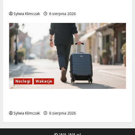
na Moście Siekierkowskim!
Sylwia Klimczak
6 sierpnia 2026
Noclegi
Wakacje
Warszawskie lato w atrakcyjnych cenach:
OSiR Polna zaprasza!
Sylwia Klimczak
6 sierpnia 2026