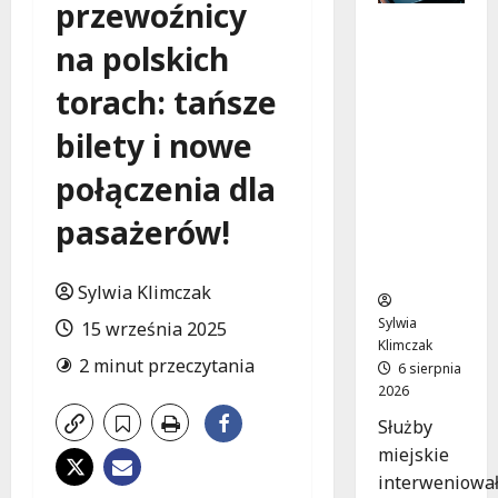
przewoźnicy
Zasypany
na polskich
pod
cmentar
torach: tańsze
nym
murem:
bilety i nowe
interwen
cja służb
połączenia dla
w
dramaty
pasażerów!
cznej
sytuacji
Sylwia Klimczak
Sylwia
15 września 2025
Klimczak
2 minut przeczytania
6 sierpnia
2026
Służby
miejskie
interweniowa