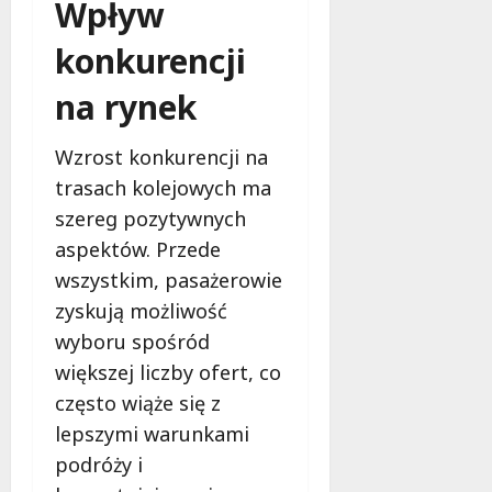
Wpływ
f
e
konkurencji
r
u
na rynek
j
e
Wzrost konkurencji na
d
a
trasach kolejowych ma
r
szereg pozytywnych
m
aspektów. Przede
o
w
wszystkim, pasażerowie
e
zyskują możliwość
b
wyboru spośród
a
większej liczby ofert, co
d
a
często wiąże się z
n
lepszymi warunkami
i
podróży i
a