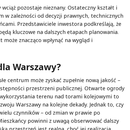
iąż pozostaje nieznany. Ostateczny kształt i
 w zależności od decyzji prawnych, technicznych
ńcami. Przedstawiciele inwestora podkreślają, że
 będą kluczowe na dalszych etapach planowania.
ekt może znacząco wpłynąć na wygląd i
 dla Warszawy?
ścisłe centrum może zyskać zupełnie nową jakość –
stępności przestrzeni publicznej. Otwarte ogrody
 wykorzystania terenu nad torami kolejowymi to
zwoju Warszawy na kolejne dekady. Jednak to, czy
 wielu czynników – od zmian w prawie po
. Mieszkańcy powinni z uwagą obserwować dalszy
ą przestrzeń jest realna, choć jej realizacja