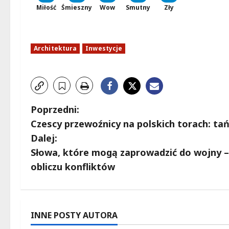
Miłość
Śmieszny
Wow
Smutny
Zły
Architektura
Inwestycje
Z
Poprzedni:
Czescy przewoźnicy na polskich torach: tań
o
Dalej:
b
Słowa, które mogą zaprowadzić do wojny – 
obliczu konfliktów
a
c
z
INNE POSTY AUTORA