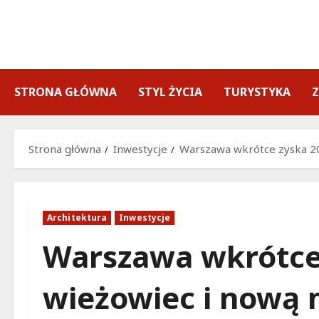
Przejdź
do
treści
STRONA GŁÓWNA
STYL ŻYCIA
TURYSTYKA
Strona główna
Inwestycje
Warszawa wkrótce zyska 20
Architektura
Inwestycje
Warszawa wkrótce
wieżowiec i nową m