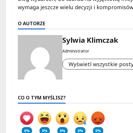
wymaga jeszcze wielu decyzji i kompromisów
O AUTORZE
Sylwia Klimczak
Administrator
Wyświetl wszystkie post
CO O TYM MYŚLISZ?
0%
0%
0%
0%
0%