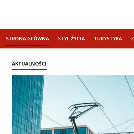
Przejdź
do
treści
STRONA GŁÓWNA
STYL ŻYCIA
TURYSTYKA
AKTUALNOŚCI