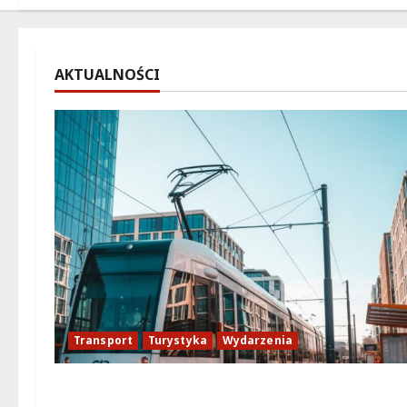
AKTUALNOŚCI
Transport
Turystyka
Wydarzenia
Zabytkowe tramwaje w Warszawie: przeży
wyjątkową podróż przez historię!