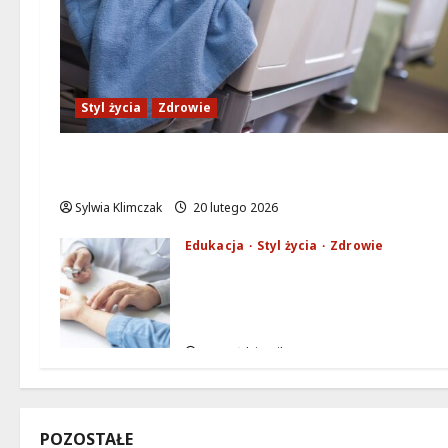
Styl życia
Zdrowie
Ruch, dieta i nawodnienie: Sekrety zdrowego
życia
Sylwia Klimczak
20 lutego 2026
Edukacja
Styl życia
Zdrowie
Edukacja zdrowotna: Twoja
droga do zdrowia i
długowieczności!
30 października 2025
POZOSTAŁE