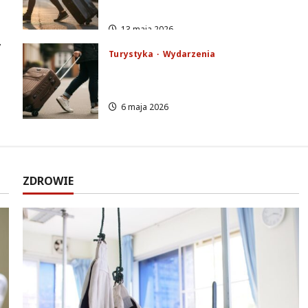
jednodniowa przygoda!
13 maja 2026
,
Turystyka
Wydarzenia
Odkryj magię Torunia –
wycieczka pełna atrakcji!
6 maja 2026
ZDROWIE