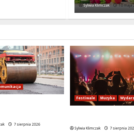
Sylwia Klimczak
10 maja 
omunikacja
Festiwale
Muzyka
Wydarz
ady ruchu na
dzie w Bielanach od 9
Jazzowe lato w Warszaw
koncertów na żywo
zak
7 sierpnia 2026
Sylwia Klimczak
7 sierpnia 20