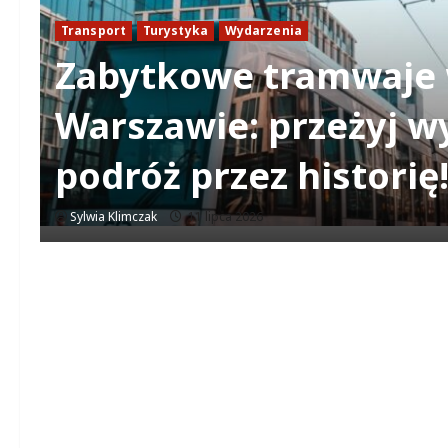
Transport
Turystyka
Wydarzenia
Zabytkowe tramwaje
Warszawie: przeżyj 
podróż przez historię
Sylwia Klimczak
11 lipca 2026