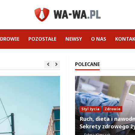
ZDROWIE
POZOSTAŁE
NEWSY
O NAS
KONTA
POLECANE
Styl życia
Zdrowie
Ruch, dieta i nawodn
Sekrety zdrowego ży
Sylwia Klimczak
20 luteg