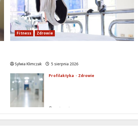
Fitness
Zdrowie
Rozciąganie: Sekret lepszej regeneracji i
samopoczucia mieszkańców
Sylwia Klimczak
5 sierpnia 2026
Profilaktyka
Zdrowie
Zadbaj o zdrowie: Mammobus
w Ursusie oferuje darmowe
badania dla kobiet 50+
4 sierpnia 2026