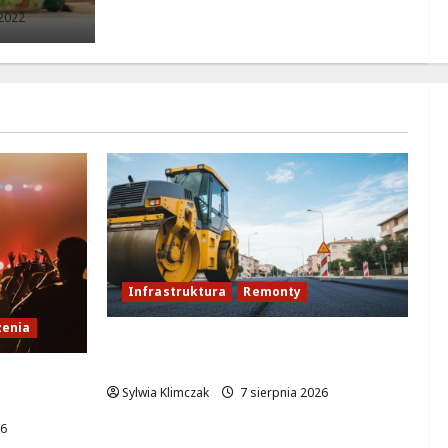
2022
Infrastruktura
Remonty
enia
Rewolucja na ulicy Okrąg:
Przebudowa już w drodze!
ie pełne
Sylwia Klimczak
7 sierpnia 2026
26