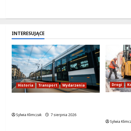
INTERESUJĄCE
Drogi
K
Historia
Transport
Wydarzenia
Nowe zas
Niebieski tramwaj z Wrocławia
Wisłostra
ożywia warszawskie ulice!
sierpnia
Sylwia Klimczak
7 sierpnia 2026
Sylwia Klimc