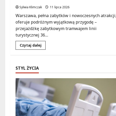
Sylwia Klimczak
11 lipca 2026
Warszawa, pełna zabytków i nowoczesnych atrakcji
oferuje podróżnym wyjątkową przygodę –
przejażdżkę zabytkowym tramwajem linii
turystycznej 36....
Dowiedz
Czytaj dalej
się
więcej
o
Zabytkowe
tramwaje
w
STYL ŻYCIA
Warszawie:
przeżyj
wyjątkową
podróż
przez
historię!