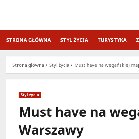
Przejdź
do
treści
STRONA GŁÓWNA
STYL ŻYCIA
TURYSTYKA
Strona główna
Styl życia
Must have na wegańskiej ma
Styl życia
Must have na weg
Warszawy