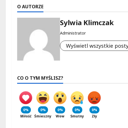
O AUTORZE
Sylwia Klimczak
Administrator
Wyświetl wszystkie post
CO O TYM MYŚLISZ?
0%
0%
0%
0%
0%
Miłość
Śmieszny
Wow
Smutny
Zły