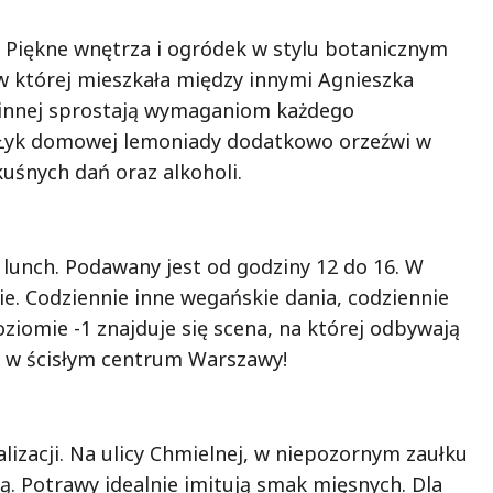
a. Piękne wnętrza i ogródek w stylu botanicznym
 w której mieszkała między innymi Agnieszka
ślinnej sprostają wymaganiom każdego
. Łyk domowej lemoniady dodatkowo orzeźwi w
uśnych dań oraz alkoholi.
a lunch. Podawany jest od godziny 12 do 16. W
ie. Codziennie inne wegańskie dania, codziennie
ziomie -1 znajduje się scena, na której odbywają
ię w ścisłym centrum Warszawy!
kalizacji. Na ulicy Chmielnej, w niepozornym zaułku
cką. Potrawy idealnie imitują smak mięsnych. Dla