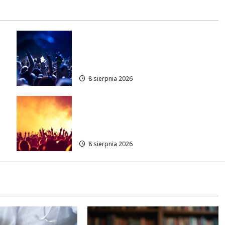
Kino pod gwiazdami: „Wielki
Marty” na leżakach w
Wilanowie
8 sierpnia 2026
Muzyczny Stand Up: Wieczór
pełen śmiechu i dźwięków w
Białołęce
8 sierpnia 2026