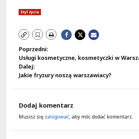
Styl życia
Z
Poprzedni:
Usługi kosmetyczne, kosmetyczki w Warsz
o
Dalej:
b
Jakie fryzury noszą warszawiacy?
a
c
Dodaj komentarz
z
Musisz się
zalogować
, aby móc dodać komentarz.
w