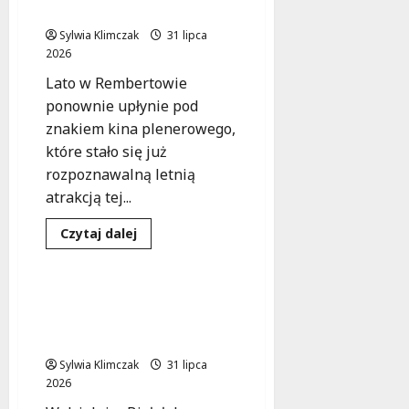
a
Zbuntowani”
Filmowych Emocji!
w
r
Parku
Sylwia Klimczak
31 lipca
m
Czechowickim
2026
już
o
dziś!
w
Lato w Rembertowie
e
ponownie upłynie pod
b
znakiem kina plenerowego,
a
które stało się już
d
rozpoznawalną letnią
a
atrakcją tej...
n
i
Dowiedz
Czytaj dalej
a
się
Kultura
Wydarzenia
więcej
d
o
l
Kino
pod
Kapibary w bibliotece:
a
Gwiazdami
Czytanie, zabawa i
k
w
Rembertowie:
nagrody dla dzieci!
o
Lato
Pełne
b
Sylwia Klimczak
31 lipca
Filmowych
i
2026
Emocji!
e