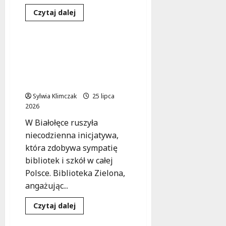
Dowiedz
Czytaj dalej
się
Kultura
Wydarzenia
więcej
o
Wolskie
Potańcówki:
Skrzynia Mędrców:
Tańcz
Książkowa podróż po
i
ciesz
Polsce z Biblioteką
się
Białołęka
w
Ogrodach
Sylwia Klimczak
Ulricha!
25 lipca
2026
W Białołęce ruszyła
niecodzienna inicjatywa,
która zdobywa sympatię
bibliotek i szkół w całej
Polsce. Biblioteka Zielona,
angażując...
Dowiedz
Czytaj dalej
się
Kultura
Wydarzenia
więcej