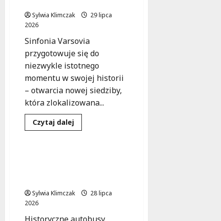
Varsovii!
okazji
rocznicy
Sylwia Klimczak
Powstania
29 lipca
Warszawskiego
2026
Sinfonia Varsovia
przygotowuje się do
niezwykle istotnego
momentu w swojej historii
– otwarcia nowej siedziby,
która zlokalizowana...
Dowiedz
Czytaj dalej
się
Kultura
Wydarzenia
więcej
o
Festiwal
„Nowe
Odkryj Wawer:
Otwarcie”
Turystyczna podróż w
zainauguruje
nową
czasie!
siedzibę
Sinfonii
Sylwia Klimczak
28 lipca
Varsovii!
2026
Historyczne autobusy