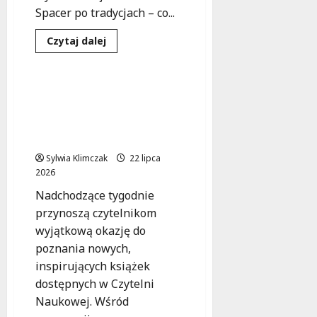
Spacer po tradycjach – co...
Kultura
Literatura
Dowiedz
Czytaj dalej
się
Publikacje
więcej
o
Warszawskie
Lato
Nowe Horyzonty w
Pełne
Czytelni Naukowej:
Muzyki
i
Odkryj Inspirujące
Historii
Książki!
Sylwia Klimczak
22 lipca
2026
Nadchodzące tygodnie
przynoszą czytelnikom
wyjątkową okazję do
poznania nowych,
inspirujących książek
dostępnych w Czytelni
Naukowej. Wśród