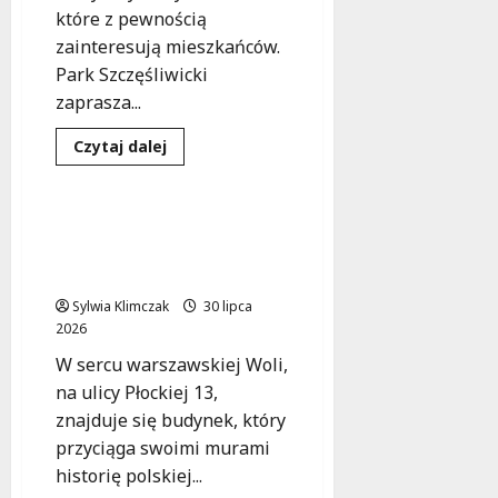
które z pewnością
zainteresują mieszkańców.
Park Szczęśliwicki
zaprasza...
Kultura
Muzyka
Dowiedz
Czytaj dalej
się
Wydarzenia
więcej
o
Letnie
rytmy
Wola: Kolebka polskich
pod
winyli i dźwiękowej
gwiazdami
w
historii
Parku
Szczęśliwickim
Sylwia Klimczak
30 lipca
2026
W sercu warszawskiej Woli,
na ulicy Płockiej 13,
znajduje się budynek, który
przyciąga swoimi murami
historię polskiej...