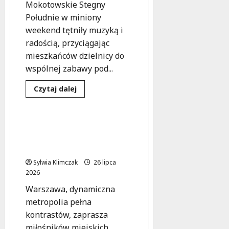
Mokotowskie Stegny
Południe w miniony
weekend tętniły muzyką i
radością, przyciągając
mieszkańców dzielnicy do
wspólnej zabawy pod...
Dowiedz
Czytaj dalej
się
Kultura
Wydarzenia
więcej
o
Mokotów
w
Odkryj nieznane oblicze
rytmie
Warszawy w konkursie
wspólnej
zabawy:
„Perełki Warszawy”!
lato
pełne
Sylwia Klimczak
26 lipca
muzyki!
2026
Warszawa, dynamiczna
metropolia pełna
kontrastów, zaprasza
miłośników miejskich