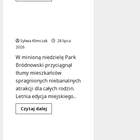
Kultura
Wydarzenia
więcej
o
Słuchowiska
na
Kreatywne lato w Parku
leżakach:
Bródnowskim: Rodzinny
Teatr
w
piknik pełen atrakcji
sercu
lata
Sylwia Klimczak
28 lipca
na
2026
Ochocie
W minioną niedzielę Park
Bródnowski przyciągnął
tłumy mieszkańców
spragnionych niebanalnych
atrakcji dla całych rodzin.
Letnia edycja miejskiego...
Dzieci
Kultura
Dowiedz
Czytaj dalej
się
Wydarzenia
więcej
o
Kreatywne
lato
Wakacyjne Przygody w
w
Bullerbyn w Bibliotece
Parku