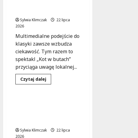
w
odsłonie na RembART
sercu
włoskiej
FESTIWALU 2026!
gastronomii:
praktyki
Sylwia Klimczak
22 lipca
w
2026
Friuli
Multimedialne podejście do
klasyki zawsze wzbudza
ciekawość. Tym razem to
spektakl „Kot w butach”
przyciąga uwagę lokalnej...
Dowiedz
Czytaj dalej
się
Kultura
Wydarzenia
więcej
o
Kot
w
Potańcówka
butach
międzypokoleniowa w
w
nowej
Wesołej: Tańczmy razem
odsłonie
25 lipca!
na
RembART
Sylwia Klimczak
FESTIWALU
22 lipca
2026!
2026