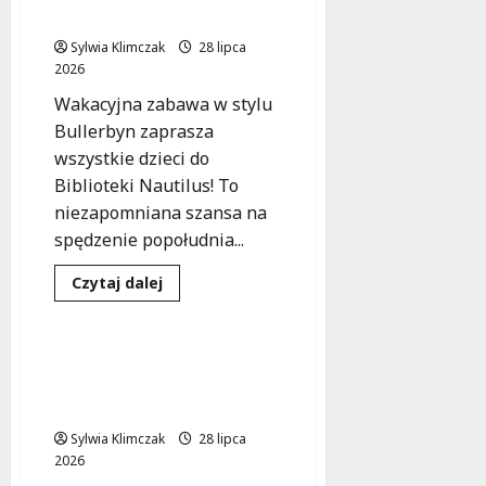
Bródnowskim:
Nautilus!
Rodzinny
piknik
Sylwia Klimczak
28 lipca
pełen
2026
atrakcji
Wakacyjna zabawa w stylu
Bullerbyn zaprasza
wszystkie dzieci do
Biblioteki Nautilus! To
niezapomniana szansa na
spędzenie popołudnia...
Dowiedz
Czytaj dalej
się
Kultura
Wydarzenia
więcej
o
Wakacyjne
Przygody
Mokotów w rytmie
w
wspólnej zabawy: lato
Bullerbyn
w
pełne muzyki!
Bibliotece
Nautilus!
Sylwia Klimczak
28 lipca
2026