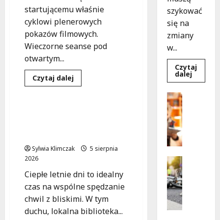
startującemu właśnie
szykować
cyklowi plenerowych
się na
pokazów filmowych.
zmiany
Wieczorne seanse pod
w...
otwartym...
Czytaj
Dowied
dalej
Dowiedz
Czytaj dalej
się
się
więcej
Kultura
Wydarzenia
więcej
o
Bezpiecz
o
Aleja
Zaczynamy
Edukacja
Sztand
Lato
Wakacyjne seanse
w
B
z
budowie
filmowe dla rodzin w
Kinem:
e
Zmiany
„Green
bibliotece na Kłosowej!
w
z
Book”
ruchu
na
p
od
Sylwia Klimczak
5 sierpnia
Rembertowskim
7
i
2026
Niebie!
Bezpiecz
sierpnia
e
Edukacja
Ciepłe letnie dni to idealny
Wydarzen
c
czas na wspólne spędzanie
Z
z
chwil z bliskimi. W tym
d
e
o
duchu, lokalna biblioteka...
ń