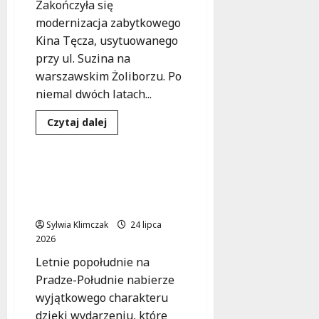
Zakończyła się
modernizacja zabytkowego
Kina Tęcza, usytuowanego
przy ul. Suzina na
warszawskim Żoliborzu. Po
niemal dwóch latach...
Dowiedz
Czytaj dalej
się
Kultura
Wydarzenia
więcej
o
Kino
Tęcza
Praga-Południe: Powrót
tuż
do Przeszłości na
przed
nowym
Sąsiedzkim Festynie!
otwarciem
po
Sylwia Klimczak
24 lipca
modernizacji
2026
Letnie popołudnie na
Pradze-Południe nabierze
wyjątkowego charakteru
dzięki wydarzeniu, które