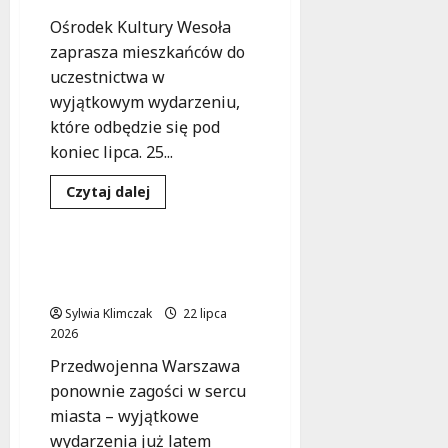
Ośrodek Kultury Wesoła
zaprasza mieszkańców do
uczestnictwa w
wyjątkowym wydarzeniu,
które odbędzie się pod
koniec lipca. 25...
Dowiedz
Czytaj dalej
się
Kultura
Wydarzenia
więcej
o
Potańcówka
międzypokoleniowa
Warszawskie Lato Pełne
w
Muzyki i Historii
Wesołej:
Tańczmy
Sylwia Klimczak
22 lipca
razem
25
2026
lipca!
Przedwojenna Warszawa
ponownie zagości w sercu
miasta – wyjątkowe
wydarzenia już latem