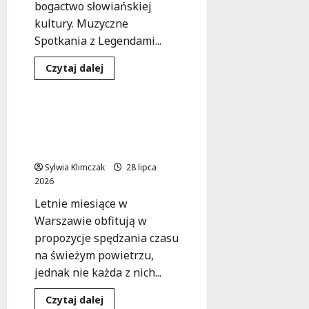
bogactwo słowiańskiej
kultury. Muzyczne
Spotkania z Legendami...
Dowiedz
Czytaj dalej
się
Kultura
Wydarzenia
więcej
o
Słowiańskie
Legendy
Słuchowiska na leżakach:
na
Teatr w sercu lata na
Muzycznej
Scenie
Ochocie
Włochów
Sylwia Klimczak
28 lipca
2026
Letnie miesiące w
Warszawie obfitują w
propozycje spędzania czasu
na świeżym powietrzu,
jednak nie każda z nich...
Dowiedz
Czytaj dalej
się