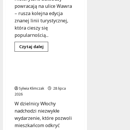
powracają na ulice Wawra
– rusza kolejna edycja
znanej linii turystycznej,
która cieszy się
popularnością...
Dowiedz
Czytaj dalej
się
Kultura
Wydarzenia
więcej
o
Odkryj
Wawer:
Słowiańskie Legendy na
Turystyczna
Muzycznej Scenie
podróż
w
Włochów
czasie!
Sylwia Klimczak
28 lipca
2026
W dzielnicy Włochy
nadchodzi niezwykłe
wydarzenie, które pozwoli
mieszkańcom odkryć