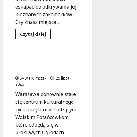
eskapad do odkrywania jej
nieznanych zakamarków.
Czy znasz miejsca,...
Dowiedz
Czytaj dalej
się
Kultura
Wydarzenia
więcej
o
Odkryj
nieznane
Wolskie Potańcówki:
oblicze
Tańcz i ciesz się w
Warszawy
w
Ogrodach Ulricha!
konkursie
„Perełki
Sylwia Klimczak
25 lipca
Warszawy”!
2026
Warszawa ponownie staje
się centrum kulturalnego
życia dzięki nadchodzącym
Wolskim Potańcówkom,
które odbędą się w
urokliwych Ogrodach...