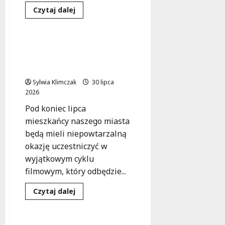
Dowiedz
Czytaj dalej
się
Kultura
Wydarzenia
więcej
o
Wola:
Kolebka
Kino pod gwiazdami:
polskich
„Ursus ’76” w Parku
winyli
i
Czechowickim!
dźwiękowej
historii
Sylwia Klimczak
30 lipca
2026
Pod koniec lipca
mieszkańcy naszego miasta
będą mieli niepowtarzalną
okazję uczestniczyć w
wyjątkowym cyklu
filmowym, który odbędzie...
Dowiedz
Czytaj dalej
się
Kultura
Wydarzenia
więcej
o
Kino