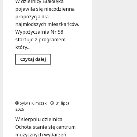
W dzielnicy Białołęka
t
pojawiła się niecodzienna
5
propozycja dla
0
najmłodszych mieszkańców.
+
Wypożyczalnia Nr 58
startuje z programem,
4
sierpnia
który...
2026
Dowiedz
Czytaj dalej
się
Kultura
Wydarzenia
więcej
o
Kapibary
w
Letnie rytmy pod
bibliotece:
gwiazdami w Parku
Czytanie,
zabawa
Szczęśliwickim
i
nagrody
Sylwia Klimczak
31 lipca
dla
2026
dzieci!
W sierpniu dzielnica
Ochota stanie się centrum
muzycznych wydarzeń,