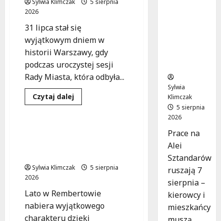
Sylwia Klimczak
5 sierpnia
ów w
2026
budowie:
31 lipca stał się
Zmiany w
wyjątkowym dniem w
ruchu od
historii Warszawy, gdy
7
sierpnia!
podczas uroczystej sesji
Rady Miasta, która odbyła...
Sylwia
Dowiedz
Czytaj dalej
Klimczak
się
5 sierpnia
Kultura
Wydarzenia
więcej
o
2026
Straż
Miejska
Zaczynamy Lato z Kinem:
Prace na
Warszawy
„Green Book” na
uhonorowana
Alei
prestiżową
Rembertowskim Niebie!
Sztandarów
Nagrodą
m.st.
Sylwia Klimczak
5 sierpnia
ruszają 7
Warszawy
2026
sierpnia –
Lato w Rembertowie
kierowcy i
nabiera wyjątkowego
mieszkańcy
charakteru dzięki
muszą