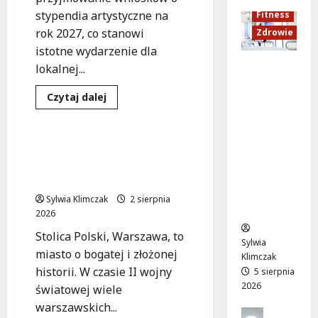
:
c
sierpnia
s
5
stypendia artystyczne na
Fitness
C
j
2026
sierpnia
z
rok 2027, co stanowi
Zdrowie
o
a
2026
y
istotne wydarzenie dla
z
z
c
Rozciąga
m
d
lokalnej...
h
nie:
i
r
Dowiedz
Czytaj dalej
Sekret
e
o
się
5
Kultura
Wydarzenia
lepszej
n
w
więcej
sierpnia
o
regenera
i
o
2026
Warszawskie
cji i
a
t
stypendia
Miasto Świątyń: Historie
artystyczne
samopoc
s
n
Zniszczeń i Odbudowy w
2027
–
zucia
i
a
Warszawie
trwa
mieszkań
ę
:
nabór
Sylwia Klimczak
2 sierpnia
wniosków!
ców
o
T
2026
d
w
Stolica Polski, Warszawa, to
1
o
Sylwia
miasto o bogatej i złożonej
5
j
Klimczak
s
a
historii. W czasie II wojny
5 sierpnia
2026
i
d
światowej wiele
e
r
warszawskich...
Profilak