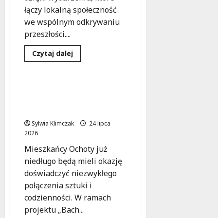
łączy lokalną społeczność
we wspólnym odkrywaniu
przeszłości....
Dowiedz
Czytaj dalej
się
Kultura
Wydarzenia
więcej
o
Praga-
Południe:
Muzyczny flashmob w
Powrót
piaskownicy: Klasyka na
do
Przeszłości
placu zabaw!
na
Sąsiedzkim
Sylwia Klimczak
24 lipca
Festynie!
2026
Mieszkańcy Ochoty już
niedługo będą mieli okazję
doświadczyć niezwykłego
połączenia sztuki i
codzienności. W ramach
projektu „Bach...