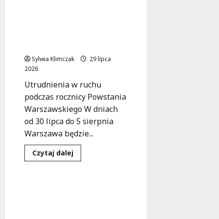
pod
Ruch w Warszawie
gwiazdami:
wstrzymany! Utrudnienia
„Ursus
’76”
z okazji rocznicy
w
Powstania
Parku
Czechowickim!
Warszawskiego
Sylwia Klimczak
29 lipca
2026
Utrudnienia w ruchu
podczas rocznicy Powstania
Warszawskiego W dniach
od 30 lipca do 5 sierpnia
Warszawa będzie...
Dowiedz
Czytaj dalej
się
Kultura
Wydarzenia
więcej
o
Ruch
w
Festiwal „Nowe
Warszawie
Otwarcie” zainauguruje
wstrzymany!
Utrudnienia
nową siedzibę Sinfonii
z