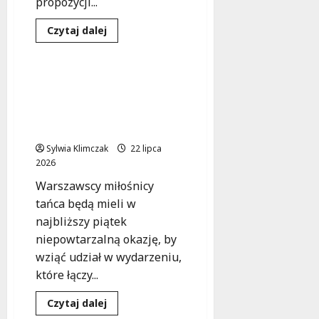
propozycji...
Dowiedz
Czytaj dalej
się
Kultura
Wydarzenia
więcej
o
Nowe
Horyzonty
Stylowa Potańcówka w
w
Centrum Łowicka –
Czytelni
Naukowej:
Przeżyj Wieczór Pełen
Odkryj
Rytmów!
Inspirujące
Książki!
Sylwia Klimczak
22 lipca
2026
Warszawscy miłośnicy
tańca będą mieli w
najbliższy piątek
niepowtarzalną okazję, by
wziąć udział w wydarzeniu,
które łączy...
Dowiedz
Czytaj dalej
się
Kultura
Wydarzenia