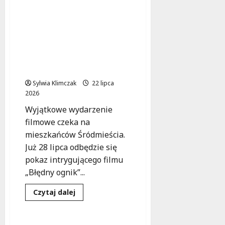
więcej
o
Stylowa
Potańcówka
Nie przegap
w
wyjątkowego pokazu
Centrum
Łowicka
„Błędny ognik” w
–
Śródmieściu – bilety już
Przeżyj
Wieczór
dostępne!
Pełen
Rytmów!
Sylwia Klimczak
22 lipca
2026
Wyjątkowe wydarzenie
filmowe czeka na
mieszkańców Śródmieścia.
Już 28 lipca odbędzie się
pokaz intrygującego filmu
„Błędny ognik”...
Dowiedz
Czytaj dalej
się
Kultura
Wydarzenia
więcej
o
Nie