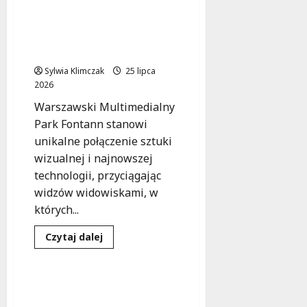
o
Skrzynia
Mędrców:
Wielkie Serca w Tańcu
Książkowa
Wody i Światła w
podróż
po
Warszawie!
Polsce
z
Sylwia Klimczak
25 lipca
Biblioteką
2026
Białołęka
Warszawski Multimedialny
Park Fontann stanowi
unikalne połączenie sztuki
wizualnej i najnowszej
technologii, przyciągając
widzów widowiskami, w
których...
Dowiedz
Czytaj dalej
się
Kultura
Wydarzenia
więcej
o
Wielkie
Serca
Zakończenie RembART
w
FESTIWALU 2026 z
Tańcu