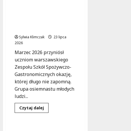
o
Rodzinne
filmy
Warszawscy uczniowie w
na
sercu włoskiej
Kłosowej:
Wakacyjne
gastronomii: praktyki w
popołudnia
Friuli
pełne
magii!
Sylwia Klimczak
23 lipca
2026
Marzec 2026 przyniósł
uczniom warszawskiego
Zespołu Szkół Spożywczo-
Gastronomicznych okazję,
której długo nie zapomną.
Grupa osiemnastu młodych
ludzi...
Dowiedz
Czytaj dalej
się
Kultura
Wydarzenia
więcej
o
Warszawscy
uczniowie
Kot w butach w nowej