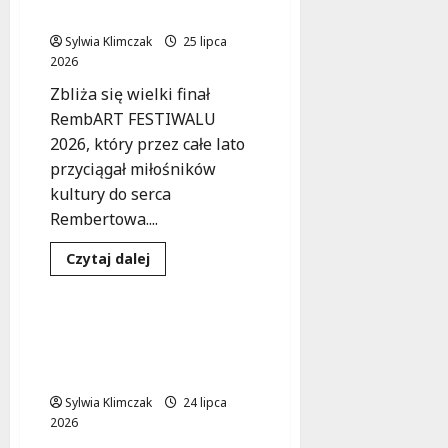
Wody
koncertem Buena Visła!
i
Światła
Sylwia Klimczak
25 lipca
w
2026
Warszawie!
Zbliża się wielki finał
RembART FESTIWALU
2026, który przez całe lato
przyciągał miłośników
kultury do serca
Rembertowa....
Dowiedz
Czytaj dalej
się
Kultura
Wydarzenia
więcej
o
Zakończenie
RembART
Kino Tęcza tuż przed
FESTIWALU
nowym otwarciem po
2026
z
modernizacji
koncertem
Buena
Sylwia Klimczak
24 lipca
Visła!
2026