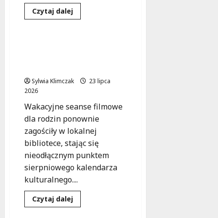
Dowiedz
Czytaj dalej
się
Kultura
Wydarzenia
więcej
o
Muzyczny
flashmob
Rodzinne filmy na
w
Kłosowej: Wakacyjne
piaskownicy:
Klasyka
popołudnia pełne magii!
na
placu
Sylwia Klimczak
23 lipca
zabaw!
2026
Wakacyjne seanse filmowe
dla rodzin ponownie
zagościły w lokalnej
bibliotece, stając się
nieodłącznym punktem
sierpniowego kalendarza
kulturalnego....
Edukacja
Gastronomia
Dowiedz
Czytaj dalej
się
Kultura
więcej