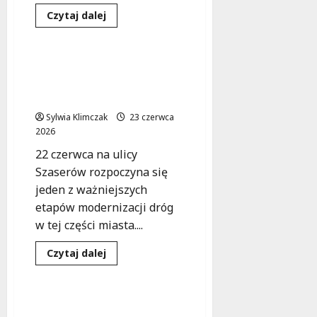
Dowiedz
Czytaj dalej
się
Inwestycje
Remonty
więcej
o
Zielony
raj
Nowe oblicze ul.
w
Szaserów: startuje wielka
Białołęce
–
modernizacja!
nowy
park
Sylwia Klimczak
23 czerwca
już
2026
w
budowie!
22 czerwca na ulicy
Szaserów rozpoczyna się
jeden z ważniejszych
etapów modernizacji dróg
w tej części miasta....
Inwestycje
Dowiedz
Czytaj dalej
się
Modernizacja
więcej
o
Nowe
oblicze
Białołęka w ruchu: Nowe
ul.