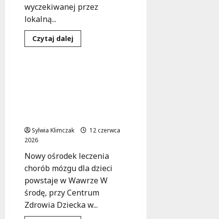
wyczekiwanej przez
lokalną...
Inwestycje
Medycyna
Dowiedz
Czytaj dalej
się
Zdrowie
więcej
o
Nowy
zielony
Rewolucyjny ośrodek
plac
„The Brain” w Wawrze
zabaw
na
zmieni przyszłość
ul.
leczenia dziecięcych
Gandhi:
przestrzeń
schorzeń mózgu
dla
rodzin
Sylwia Klimczak
12 czerwca
i
2026
ekologiczne
innowacje
Nowy ośrodek leczenia
chorób mózgu dla dzieci
powstaje w Wawrze W
środę, przy Centrum
Zdrowia Dziecka w...