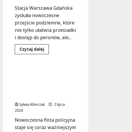
za
2,7
Stacja Warszawa Gdańska
mln
zł
zyskała nowoczesne
przejście podziemne, które
nie tylko ułatwia przesiadki
i dostęp do peronów, ale...
Bezpieczeństwo
Dowiedz
Czytaj dalej
się
Inwestycje
Policja
więcej
o
Nowoczesny
tunel
Nowoczesna flota
na
policyjna: Inwestycje,
Warszawie
Gdańskiej:
które zwiększają
komfort
bezpieczeństwo
i
dostępność
społeczności
w
sercu
Sylwia Klimczak
2 lipca
miasta
2026
Nowoczesna flota policyjna
staje się coraz ważniejszym