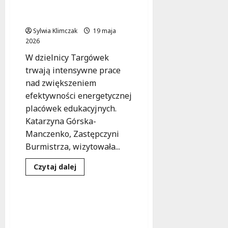
w Targówku: Nowa jakość
psychologiczno-
pedagogicznej
edukacji dla uczniów
w
Wawrze:
Sylwia Klimczak
19 maja
modernizacja
2026
dla
lepszego
W dzielnicy Targówek
wsparcia
dzieci
trwają intensywne prace
i
młodzieży
nad zwiększeniem
efektywności energetycznej
placówek edukacyjnych.
Katarzyna Górska-
Manczenko, Zastępczyni
Burmistrza, wizytowała...
Budownictwo
Dowiedz
Czytaj dalej
się
Inwestycje
Podział
więcej
o
Energooszczędne
szkoły
Nowy budynek
w
komunalny przy
Targówku:
Nowa
Regulskiej 39 – przetarg