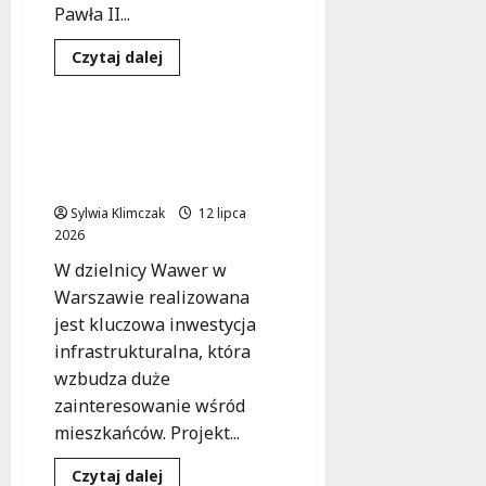
Pawła II...
Inwestycje
Dowiedz
Czytaj dalej
się
Wydarzenia
więcej
o
Zielona
rewolucja
Rewolucja ulic w Osiedlu
na
Las: Nowa umowa na
Al.
Jana
modernizację!
Pawła
II:
Sylwia Klimczak
12 lipca
nowoczesne
2026
chodniki
i
W dzielnicy Wawer w
ścieżki
rowerowe
Warszawie realizowana
w
sercu
jest kluczowa inwestycja
Warszawy
infrastrukturalna, która
wzbudza duże
zainteresowanie wśród
mieszkańców. Projekt...
Inwestycje
Remonty
Dowiedz
Czytaj dalej