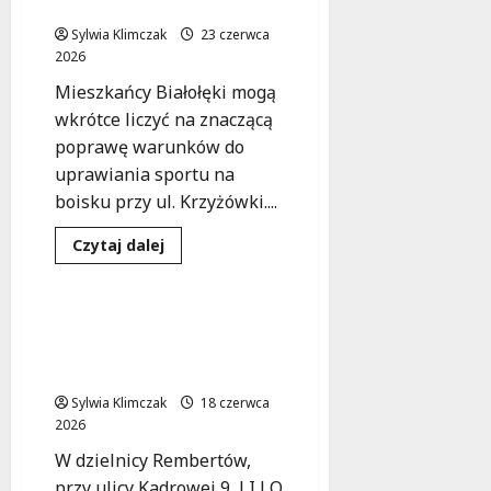
boisko już wkrótce!
Szaserów:
startuje
Sylwia Klimczak
23 czerwca
wielka
modernizacja!
2026
Mieszkańcy Białołęki mogą
wkrótce liczyć na znaczącą
poprawę warunków do
uprawiania sportu na
boisku przy ul. Krzyżówki....
Dostosowanie
Dowiedz
Czytaj dalej
się
Edukacja
Inwestycje
więcej
o
Białołęka
w
Edukacja bez barier:
ruchu:
Liceum w Rembertowie
Nowe
boisko
stawia na dostępność
już
wkrótce!
Sylwia Klimczak
18 czerwca
2026
W dzielnicy Rembertów,
przy ulicy Kadrowej 9, LI LO