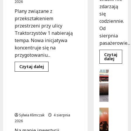
2026
zdarzają
Plany związane z
się
przekształceniem
codziennie.
przestrzeni przy ulicy
Od
Traktorzystów 1 nabierają
sierpnia
tempa. Nowa inicjatywa
pasażerowie...
koncentruje się na
Czytaj
przygotowaniu...
Dowied
dalej
się
Budownictwo
Edukacja
Dowiedz
więcej
Czytaj dalej
się
o
Drogi
Inwestycje
więcej
Niebies
Komunika
o
tramwa
Rewitalizacja
z
N
Traktorzystów
Wrocław
Inwestycja na Białołęce:
o
1:
ożywia
Mieszkania i przedszkole,
Nowa
warsza
w
przestrzeń
ulice!
które zmienią życie
e
dla
lokalnej społeczności!
mieszkańców
z
Festiwal
Sylwia Klimczak
4 sierpnia
a
Muzyka
Wydarzen
2026
s
J
a
Na mapie inwestycji