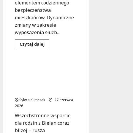
elementem codziennego
bezpieczeństwa
mieszkańców. Dynamiczne
zmiany w zakresie
wyposażenia służb...
Inwestycje
Dowiedz
Czytaj dalej
się
Wsparcie psychologiczne
więcej
o
Nowoczesna
flota
Nowe centrum
policyjna:
psychologiczne na
Inwestycje,
które
Bielanach – wsparcie dla
zwiększają
dzieci i rodzin na
bezpieczeństwo
społeczności
wyciągnięcie ręki!
Sylwia Klimczak
27 czerwca
2026
Wszechstronne wsparcie
dla rodzin z Bielan coraz
bliżej – rusza