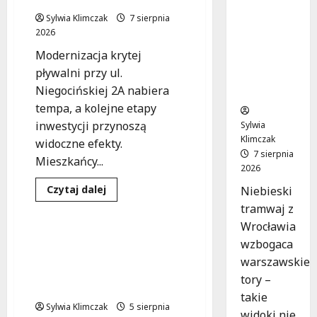
z
Sylwia Klimczak
7 sierpnia
Wrocławi
2026
a ożywia
Modernizacja krytej
warszaw
pływalni przy ul.
skie
Niegocińskiej 2A nabiera
ulice!
tempa, a kolejne etapy
inwestycji przynoszą
Sylwia
Klimczak
widoczne efekty.
7 sierpnia
Mieszkańcy...
2026
Dokumentacja
Inwestycje
Dowiedz
Czytaj dalej
Niebieski
się
Urbanistyka
tramwaj z
więcej
o
Wrocławia
Mokotów
w
Rewitalizacja
wzbogaca
nowej
Traktorzystów 1: Nowa
odsłonie:
warszawskie
pływalnia
przestrzeń dla
zyskuje
tory –
mieszkańców
nowoczesny
takie
blask!
Sylwia Klimczak
5 sierpnia
widoki nie