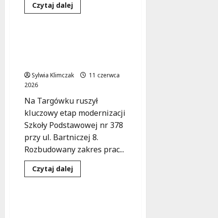
Dowiedz
Czytaj dalej
się
Edukacja
Inwestycje
więcej
o
Rewolucyjny
ośrodek
Nowoczesna szkoła na
„The
Targówku: komfort i
Brain”
w
ekologia w jednym!
Wawrze
zmieni
Sylwia Klimczak
11 czerwca
przyszłość
2026
leczenia
dziecięcych
Na Targówku ruszył
schorzeń
mózgu
kluczowy etap modernizacji
Szkoły Podstawowej nr 378
przy ul. Bartniczej 8.
Rozbudowany zakres prac...
Inwestycje
Remonty
Dowiedz
Czytaj dalej
się
Transport
więcej
o
Nowoczesna
szkoła
Postępy w modernizacji
na
Linii Otwockiej:
Targówku: