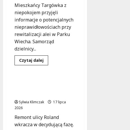
drodze!
e
Mieszkańcy Targówka z
d
niepokojem przyjęli
a
informacje o potencjalnych
r
nieprawidłowościach przy
m
o
rewitalizacji alei w Parku
w
Wiecha. Samorząd
e
dzielnicy...
b
a
Infrastruktura
Dowiedz
Czytaj dalej
się
d
Inwestycje
Remonty
więcej
a
o
Podejrzenia
n
o
Nowa Era na Ulicy Roland:
nadużycia
i
Remont, Który Zmienia
przy
a
rewitalizacji
Targówek!
parku
d
w
Sylwia Klimczak
17 lipca
l
Targówku
2026
a
k
Remont ulicy Roland
o
wkracza w decydującą fazę.
b