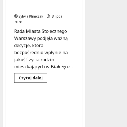
Białołęce
potrzeby edukacyjne
dla
mieszkańców
najmłodszych!
Sylwia Klimczak
3 lipca
2026
Rada Miasta Stołecznego
Warszawy podjęła ważną
decyzję, która
bezpośrednio wpłynie na
jakość życia rodzin
mieszkających w Białołęce....
Budownictwo
Infrastruktura
Dowiedz
Czytaj dalej
się
Inwestycje
więcej
o
Nowoczesna
szkoła
Nowa Ulica Telefoniczna
na
w Boernerowie:
Białołęce:
odpowiedź
Inwestycja, która
na
zmienia lokalny
potrzeby
edukacyjne
krajobraz za 2,7 mln zł
mieszkańców