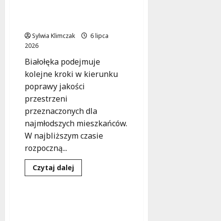
Bezpieczniejsze place
nowej
zabaw w Białołęce dla
odsłonie:
rozpoczęcie
najmłodszych!
modernizacji
Domu
Sylwia Klimczak
6 lipca
Samopomocy!
2026
Białołęka podejmuje
kolejne kroki w kierunku
poprawy jakości
przestrzeni
przeznaczonych dla
najmłodszych mieszkańców.
W najbliższym czasie
rozpoczną...
Edukacja
Inwestycje
Dowiedz
Czytaj dalej
się
Wydarzenia
więcej
o
Bezpieczniejsze
place
Nowoczesna szkoła na
zabaw
Białołęce: odpowiedź na
w