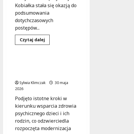
Kobiałka stała się okazją do
podsumowania
dotychczasowych
postępów...
Dowiedz
Czytaj dalej
się
Inwestycje
Zdrowie
więcej
o
Nowy
żłobek
Nowe możliwości
na
wsparcia psychicznego
Białołęce:
krok
dzieci w Wawrze
w
stronę
Sylwia Klimczak
30 maja
lepszej
2026
opieki
dla
Podjęto istotne kroki w
najmłodszych!
kierunku wsparcia zdrowia
psychicznego dzieci i ich
rodzin, co odzwierciedla
rozpoczęta modernizacja