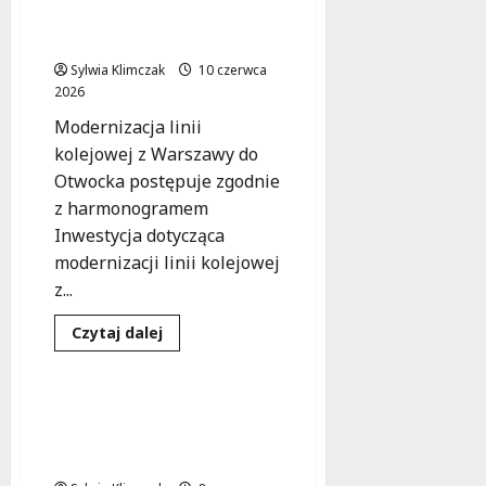
komfort
inwestycja na dobrej
i
drodze!
ekologia
w
Sylwia Klimczak
jednym!
10 czerwca
2026
Modernizacja linii
kolejowej z Warszawy do
Otwocka postępuje zgodnie
z harmonogramem
Inwestycja dotycząca
modernizacji linii kolejowej
z...
Dowiedz
Czytaj dalej
się
Inwestycje
Podział
więcej
o
Postępy
w
Hala sportowa w
modernizacji
Białołęce: nowa era
Linii
Otwockiej:
aktywności!
inwestycja
na