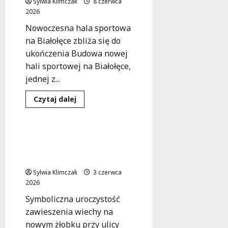
Sylwia Klimczak
8 czerwca
dobrej
2026
drodze!
Nowoczesna hala sportowa
na Białołęce zbliża się do
ukończenia Budowa nowej
hali sportowej na Białołęce,
jednej z...
Inwestycje
Dowiedz
Czytaj dalej
się
Wydarzenia
więcej
o
Hala
sportowa
Nowy żłobek na Białołęce:
w
krok w stronę lepszej
Białołęce:
nowa
opieki dla najmłodszych!
era
aktywności!
Sylwia Klimczak
3 czerwca
2026
Symboliczna uroczystość
zawieszenia wiechy na
nowym żłobku przy ulicy