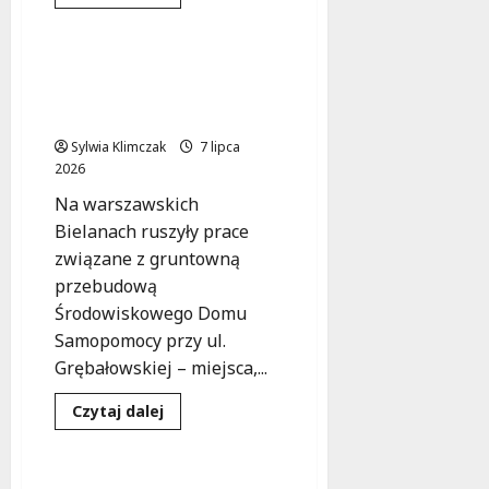
się
Wsparcie dla niepełnosprawnych
więcej
o
Rewolucja
ulic
Bielany w nowej odsłonie:
w
rozpoczęcie modernizacji
Osiedlu
Las:
Domu Samopomocy!
Nowa
umowa
Sylwia Klimczak
7 lipca
na
2026
modernizację!
Na warszawskich
Bielanach ruszyły prace
związane z gruntowną
przebudową
Środowiskowego Domu
Samopomocy przy ul.
Grębałowskiej – miejsca,...
Inwestycje
Plac zabaw
Dowiedz
Czytaj dalej
się
Remonty
więcej
o
Bielany
w