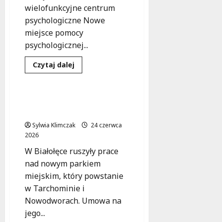
wielofunkcyjne centrum
psychologiczne Nowe
miejsce pomocy
psychologicznej...
Dowiedz
Czytaj dalej
się
Inwestycje
Park
więcej
o
Nowe
centrum
Zielony raj w Białołęce –
psychologiczne
nowy park już w budowie!
na
Bielanach
Sylwia Klimczak
24 czerwca
–
wsparcie
2026
dla
dzieci
W Białołęce ruszyły prace
i
rodzin
nad nowym parkiem
na
miejskim, który powstanie
wyciągnięcie
ręki!
w Tarchominie i
Nowodworach. Umowa na
jego...