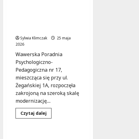
psychologiczno-
tramwajów
w
pedagogicznej w Wawrze:
Warszawie:
modernizacja dla
modernizacja
podstacji
lepszego wsparcia dzieci
dla
większego
i młodzieży
bezpieczeństwa
Sylwia Klimczak
25 maja
2026
Wawerska Poradnia
Psychologiczno-
Pedagogiczna nr 17,
mieszcząca się przy ul.
Żegańskiej 1A, rozpoczęła
zakrojoną na szeroką skalę
modernizację....
Edukacja
Inwestycje
Dowiedz
Czytaj dalej
się
Remonty
więcej
o
Nowe
oblicze
Energooszczędne szkoły
poradni