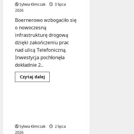
Sylwia Klimczak
3 lipca
2026
Boernerowo wzbogaciło się
o nowoczesną
infrastrukturę drogową
dzięki zakończeniu prac
nad ulicą Telefoniczną.
Inwestycja pochłonęła
dokładnie 2...
Infrastruktura
Dowiedz
Czytaj dalej
się
Inwestycje
Transport
więcej
o
Nowa
Ulica
Nowoczesny tunel na
Telefoniczna
Warszawie Gdańskiej:
w
Boernerowie:
komfort i dostępność w
Inwestycja,
sercu miasta
która
zmienia
Sylwia Klimczak
lokalny
2 lipca
krajobraz
2026