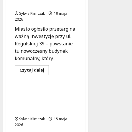
jakość
już ruszył!
edukacji
dla
Sylwia Klimczak
uczniów
19 maja
2026
Miasto ogłosiło przetarg na
ważną inwestycję przy ul.
Regulskiej 39 – powstanie
tu nowoczesny budynek
komunalny, który...
Edukacja
Inwestycje
Dowiedz
Czytaj dalej
się
Ochrona środowiska
więcej
o
Nowy
budynek
Nowe inwestycje w
komunalny
szkoły Białołęki:
przy
Regulskiej
ekologiczne zmiany na
39
rzecz lepszej edukacji
–
przetarg
Sylwia Klimczak
już
15 maja
ruszył!
2026