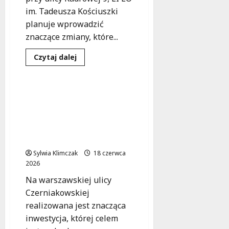
im. Tadeusza Kościuszki
planuje wprowadzić
znaczące zmiany, które...
Dowiedz
Czytaj dalej
się
Inwestycje
Transport
więcej
o
Edukacja
bez
Utrudnienia na
barier:
Czerniakowskiej: Nowe
Liceum
w
zmiany w ruchu przy
Rembertowie
Łazienkowskiej i 29
stawia
na
Listopada
dostępność
Sylwia Klimczak
18 czerwca
2026
Na warszawskiej ulicy
Czerniakowskiej
realizowana jest znacząca
inwestycja, której celem