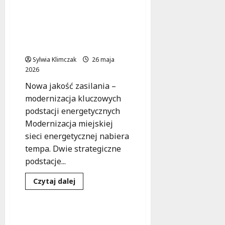
Nowa era zasilania
zainwestuje
tramwajów w Warszawie:
70
mln
modernizacja podstacji
zł
dla większego
w
komfort
bezpieczeństwa
leczenia
mieszkańców
Sylwia Klimczak
26 maja
2026
Nowa jakość zasilania –
modernizacja kluczowych
podstacji energetycznych
Modernizacja miejskiej
sieci energetycznej nabiera
tempa. Dwie strategiczne
podstacje...
Dowiedz
Czytaj dalej
się
Inwestycje
Zdrowie
więcej
o
Nowa
era
Nowe oblicze poradni
zasilania