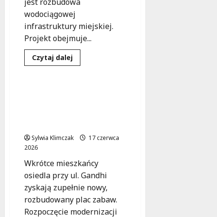
jest rozbudowa
wodociągowej
infrastruktury miejskiej.
Projekt obejmuje...
Inwestycje
Przestrzeń publiczna
Dowiedz
Czytaj dalej
się
Remonty
więcej
o
Utrudnienia
na
Nowy zielony plac zabaw
Czerniakowskiej:
na ul. Gandhi: przestrzeń
Nowe
zmiany
dla rodzin i ekologiczne
w
innowacje
ruchu
przy
Sylwia Klimczak
Łazienkowskiej
17 czerwca
i
2026
29
Listopada
Wkrótce mieszkańcy
osiedla przy ul. Gandhi
zyskają zupełnie nowy,
rozbudowany plac zabaw.
Rozpoczęcie modernizacji