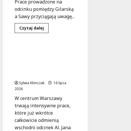
Prace prowadzone na
i
odcinku pomiędzy Gilarską
e
a Sawy przyciągają uwagę...
t
5
Inwestycje
Remonty
Dowiedz
Czytaj dalej
0
się
Zieleń
więcej
+
o
Nowa
Era
Zielona rewolucja na Al.
4
na
Jana Pawła II:
Ulicy
sierpnia
Roland:
nowoczesne chodniki i
2026
Remont,
ścieżki rowerowe w sercu
Który
Zmienia
Warszawy
Targówek!
Sylwia Klimczak
16 lipca
2026
W centrum Warszawy
trwają intensywne prace,
które już wkrótce
całkowicie odmienią
wschodni odcinek Al. Jana