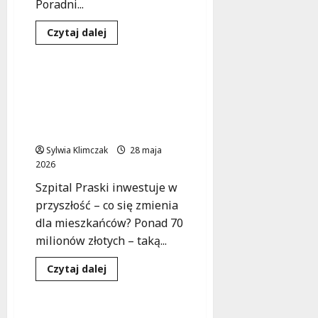
Poradni...
Inwestycje
Szpitale
Dowiedz
Czytaj dalej
się
Zdrowie
więcej
o
Nowe
możliwości
Szpital Praski
wsparcia
zainwestuje 70 mln zł w
psychicznego
dzieci
komfort leczenia
w
mieszkańców
Wawrze
Sylwia Klimczak
28 maja
2026
Szpital Praski inwestuje w
przyszłość – co się zmienia
dla mieszkańców? Ponad 70
milionów złotych – taką...
Infrastruktura
Dowiedz
Czytaj dalej
się
Inwestycje
Podstawy
więcej
o
Szpital
Praski