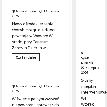
cmentar
schorzeń mózgu
nym
Sylwia Klimczak
12 czerwca
murem:
2026
interwen
Nowy ośrodek leczenia
cja służb
chorób mózgu dla dzieci
w
powstaje w Wawrze W
dramaty
cznej
środę, przy Centrum
sytuacji
Zdrowia Dziecka w...
Medycyna
Pomoc
Dowiedz
Czytaj dalej
Sylwia
się
Zdrowie
Klimczak
więcej
o
6 sierpnia
Rewolucyjny
2026
ośrodek
Policjant, który ratuje
„The
życie jako dawca szpiku
Służby
Brain”
w
miejskie
Sylwia Klimczak
14 stycznia
Wawrze
zmieni
2026
interweniowa
przyszłość
leczenia
we
W świecie pełnym wyzwań i
dziecięcych
wtorek
schorzeń
niepewności, gotowość do