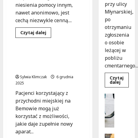
mózgu
przy ulicy
niesienia pomocy innym,
Młynarskiej,
nawet anonimowo, jest
po
cechą niezwykle cenną....
otrzymaniu
Dowiedz
Czytaj dalej
zgłoszenia
się
Medycyna
Zdrowie
więcej
o osobie
o
Policjant,
leżącej w
który
Rewolucja w diagnostyce:
pobliżu
ratuje
nowoczesne RTG na
życie
cmentarnego...
jako
Bemowie!
dawca
szpiku
Sylwia Klimczak
6 grudnia
Czytaj
Dowied
dalej
2025
się
więcej
Pacjenci korzystający z
o
Uncatego
Zasypa
przychodni miejskiej na
M
pod
cmenta
Bemowie mogą już
ł
murem:
korzystać z możliwości,
o
interwe
służb
d
jakie daje zupełnie nowy
w
dramaty
z
aparat...
sytuacji
i
Infrastr