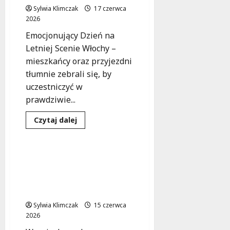
w
Sylwia Klimczak
17 czerwca
Wesołej!
2026
Emocjonujący Dzień na
Letniej Scenie Włochy –
mieszkańcy oraz przyjezdni
tłumnie zebrali się, by
uczestniczyć w
prawdziwie...
Dowiedz
Czytaj dalej
się
Koncert
Wydarzenia
więcej
o
Muzyczna
Fiesta
Utrudnienia drogowe
dla
podczas koncertu Foo
Rodzin
na
Fighters na PGE
Letniej
Narodowym
Scenie
Włochy
Sylwia Klimczak
15 czerwca
2026