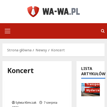
Przejdź
do
treści
Menu
główne
Strona główna
Newsy
Koncert
Koncert
LISTA
ARTYKUŁÓW
Historia
Koncert
Wydarzenia
Transport
Wydarzenia
Karpacka dzikość: Opa
Cupa w sercu Ursynowa!
Niebieski
Sylwia Klimczak
7 sierpnia
tramwaj