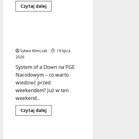
Dowiedz
Czytaj dalej
się
Koncert
Wydarzenia
więcej
o
Muzyczna
podróż
System of a Down w
z
Warszawie: Przygotuj się
Sinatrą
w
na muzyczne szaleństwo!
Parku
Chomicza
Sylwia Klimczak
19 lipca
2026
System of a Down na PGE
Narodowym – co warto
wiedzieć przed
weekendem? Już w ten
weekend...
Dowiedz
Czytaj dalej
się
Koncert
Wydarzenia
więcej
o
System
of
Letnie Brzmienia Nove
a