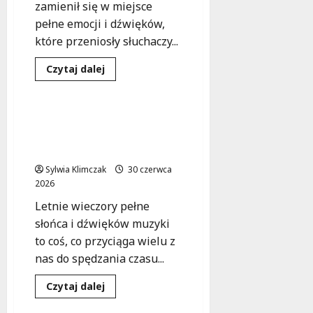
zamienił się w miejsce
pełne emocji i dźwięków,
które przeniosły słuchaczy...
Dowiedz
Czytaj dalej
się
Koncert
Wydarzenia
więcej
o
Natalia
Sikora
Jazzowe lato w sercu
ożywia
Wilanowa: koncert Luka
muzykę
Janis
Mazur Quartet
Joplin
w
Sylwia Klimczak
30 czerwca
emocjonalnym
2026
bluesowym
hołdzie
Letnie wieczory pełne
słońca i dźwięków muzyki
to coś, co przyciąga wielu z
nas do spędzania czasu...
Dowiedz
Czytaj dalej
się
Koncert
Wydarzenia
więcej