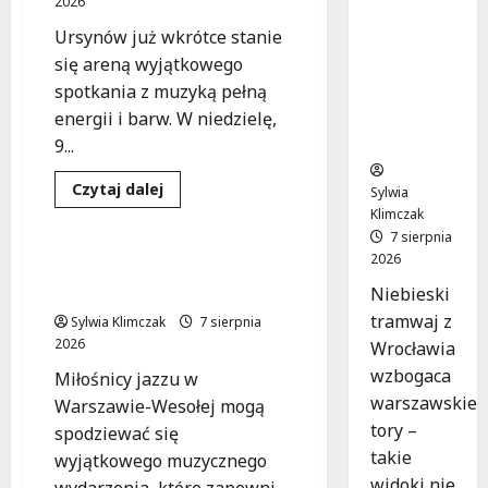
2026
z
Ursynów już wkrótce stanie
Wrocławi
się areną wyjątkowego
a ożywia
spotkania z muzyką pełną
warszaw
skie
energii i barw. W niedzielę,
ulice!
9...
Dowiedz
Czytaj dalej
Sylwia
się
Koncert
Wydarzenia
Klimczak
więcej
o
7 sierpnia
Karpacka
2026
dzikość:
Jazzowy wieczór z Olą
Opa
Błachno w Wesołej
Niebieski
Cupa
w
tramwaj z
Sylwia Klimczak
7 sierpnia
sercu
Ursynowa!
2026
Wrocławia
wzbogaca
Miłośnicy jazzu w
warszawskie
Warszawie-Wesołej mogą
tory –
spodziewać się
takie
wyjątkowego muzycznego
widoki nie