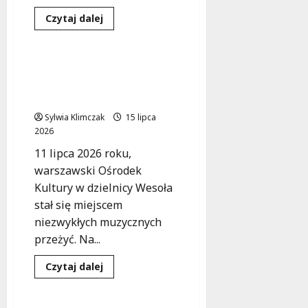
Dowiedz
Czytaj dalej
się
Koncert
Wydarzenia
więcej
o
Róże
Europy
Muzyczna magia
w
Bursztynowej Damy w
akustycznej
wersji
Wesołej
na
Warsaw
Sylwia Klimczak
15 lipca
Fingerstyle
2026
Festival!
11 lipca 2026 roku,
warszawski Ośrodek
Kultury w dzielnicy Wesoła
stał się miejscem
niezwykłych muzycznych
przeżyć. Na...
Dowiedz
Czytaj dalej
się
Koncert
Wydarzenia
więcej
o
Muzyczna