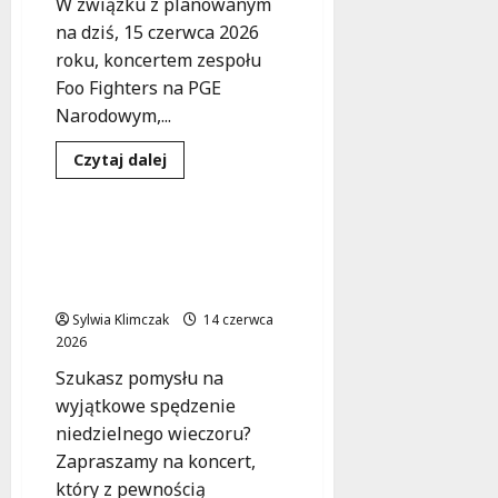
W związku z planowanym
na dziś, 15 czerwca 2026
roku, koncertem zespołu
Foo Fighters na PGE
Narodowym,...
Koncert
Muzyka
Dowiedz
Czytaj dalej
się
Wydarzenia
więcej
o
Utrudnienia
drogowe
Muzyczna podróż w
podczas
magicznych Podziemiach
koncertu
Foo
Kamedulskich
Fighters
na
Sylwia Klimczak
14 czerwca
PGE
2026
Narodowym
Szukasz pomysłu na
wyjątkowe spędzenie
niedzielnego wieczoru?
Zapraszamy na koncert,
który z pewnością