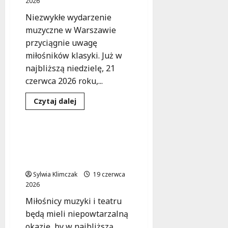
2026
Wesołej!
Niezwykłe wydarzenie
muzyczne w Warszawie
przyciągnie uwagę
miłośników klasyki. Już w
najbliższą niedzielę, 21
czerwca 2026 roku,...
Dowiedz
Czytaj dalej
się
Koncert
Wydarzenia
więcej
o
Bach
w
Muzyczna podróż przez
sercu
twórczość Osieckiej –
Warszawy:
Muzyczna
koncert już w niedzielę!
uczta
już
Sylwia Klimczak
19 czerwca
w
2026
niedzielę!
Miłośnicy muzyki i teatru
będą mieli niepowtarzalną
okazję, by w najbliższą