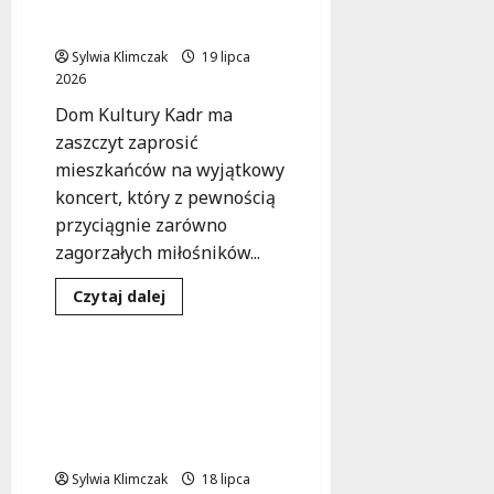
Trio w Domu Kultury
Down
w
Kadr!
Warszawie:
Przygotuj
Sylwia Klimczak
19 lipca
się
2026
na
muzyczne
Dom Kultury Kadr ma
szaleństwo!
zaszczyt zaprosić
mieszkańców na wyjątkowy
koncert, który z pewnością
przyciągnie zarówno
zagorzałych miłośników...
Dowiedz
Czytaj dalej
się
Koncert
Wydarzenia
więcej
o
Letnie
Brzmienia
Letni koncert
Nove
wiolonczelowy w Parku
Trio
w
Aktywności Rodzinnej z
Domu
Izabelą Buchowską
Kultury
Kadr!
Sylwia Klimczak
18 lipca