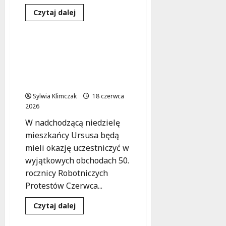
Dowiedz
Czytaj dalej
się
Koncert
Wydarzenia
więcej
o
Jazzowe
Podziemia:
Muzyczna podróż w
Tarek
czasie: 50 lat
Yamani
Trio
Robotniczych Protestów
w
Czerwca ’76 w Ursusie
Lesie
Bielańskim!
Sylwia Klimczak
18 czerwca
2026
W nadchodzącą niedzielę
mieszkańcy Ursusa będą
mieli okazję uczestniczyć w
wyjątkowych obchodach 50.
rocznicy Robotniczych
Protestów Czerwca...
Dowiedz
Czytaj dalej
się
Koncert
Wydarzenia
więcej