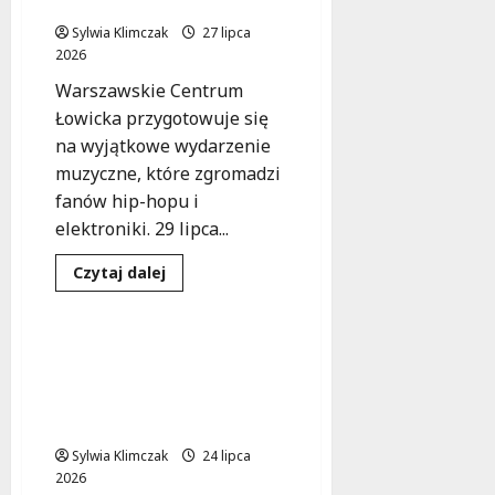
koncert hip-hopowy!
Dawidem
i
Kwiatkowskim!
Sylwia Klimczak
27 lipca
e
2026
t
Warszawskie Centrum
5
Łowicka przygotowuje się
0
+
na wyjątkowe wydarzenie
muzyczne, które zgromadzi
4
fanów hip-hopu i
sierpnia
elektroniki. 29 lipca...
2026
Dowiedz
Czytaj dalej
się
Koncert
Wydarzenia
więcej
o
Bryndal
w
Muzyczna podróż w
Centrum
czasie: Fogg na
Łowicka:
Niezapomniany
Ursynowie już w
koncert
niedzielę!
hip-
hopowy!
Sylwia Klimczak
24 lipca
2026