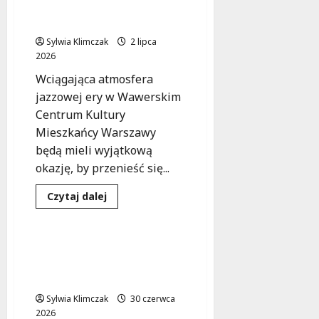
jazzu z Bratislava Hot
czasie
z
Serenaders!
Bratislava
Hot
Sylwia Klimczak
2 lipca
Serenaders!
2026
Wciągająca atmosfera
jazzowej ery w Wawerskim
Centrum Kultury
Mieszkańcy Warszawy
będą mieli wyjątkową
okazję, by przenieść się...
Dowiedz
Czytaj dalej
się
Koncert
Wydarzenia
więcej
o
Zanurz
się
Muzyczna podróż z gitarą
w
i harmonijką: Wieczór
złote
czasy
pełen emocji!
jazzu
z
Sylwia Klimczak
30 czerwca
Bratislava
2026
Hot