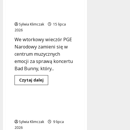
magia
Bad Bunny na PGE
Bursztynowej
Narodowym: Jak dotrzeć
Damy
w
na koncert?
Wesołej
Sylwia Klimczak
15 lipca
2026
We wtorkowy wieczór PGE
Narodowy zamieni się w
centrum muzycznych
emocji za sprawą koncertu
Bad Bunny, który...
Dowiedz
Czytaj dalej
się
Koncert
Wydarzenia
więcej
o
Bad
Bunny
Pitbull zagra na PGE
na
Narodowym – rezerwuj
PGE
Narodowym:
nocleg już teraz!
Jak
dotrzeć
Sylwia Klimczak
9 lipca
na
2026
koncert?