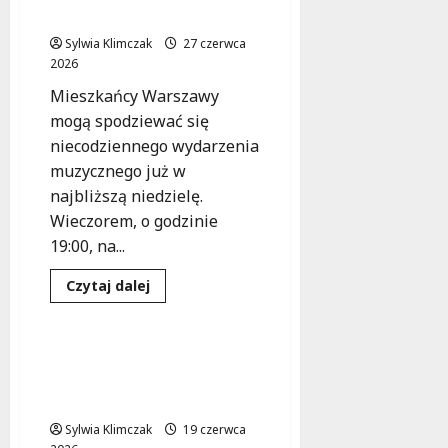
Rozpoczęcie
w Wesołej!
Sezonu
Już
Sylwia Klimczak
27 czerwca
Dziś!
2026
Mieszkańcy Warszawy
mogą spodziewać się
niecodziennego wydarzenia
muzycznego już w
najbliższą niedzielę.
Wieczorem, o godzinie
19:00, na...
Dowiedz
Czytaj dalej
się
Koncert
Wydarzenia
więcej
o
Natalia
Sikora
Bach w sercu Warszawy:
czci
Muzyczna uczta już w
Janis
Joplin:
niedzielę!
Bezpłatny
koncert
Sylwia Klimczak
19 czerwca
w