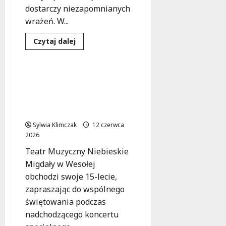
dostarczy niezapomnianych
wrażeń. W...
Koncert
Kultura
Dowiedz
Czytaj dalej
się
Wydarzenia
więcej
o
Muzyczna
podróż
Niebieskie Migdały
w
obchodzą 15-lecie –
magicznych
Podziemiach
dołącz do wyjątkowego
Kamedulskich
koncertu!
Sylwia Klimczak
12 czerwca
2026
Teatr Muzyczny Niebieskie
Migdały w Wesołej
obchodzi swoje 15-lecie,
zapraszając do wspólnego
świętowania podczas
nadchodzącego koncertu