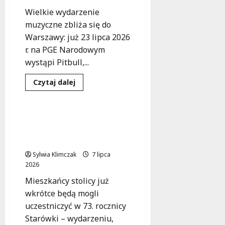
Wielkie wydarzenie
muzyczne zbliża się do
Warszawy: już 23 lipca 2026
r. na PGE Narodowym
wystąpi Pitbull,...
Dowiedz
Czytaj dalej
się
Koncert
Wydarzenia
więcej
o
Pitbull
zagra
Muzyczne obchody 73.
na
urodzin Starówki
PGE
Narodowym
Warszawskiej!
–
rezerwuj
Sylwia Klimczak
7 lipca
nocleg
2026
już
teraz!
Mieszkańcy stolicy już
wkrótce będą mogli
uczestniczyć w 73. rocznicy
Starówki – wydarzeniu,