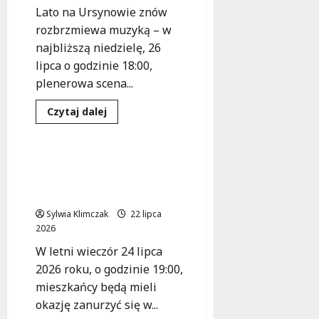
Lato na Ursynowie znów
rozbrzmiewa muzyką – w
najbliższą niedzielę, 26
lipca o godzinie 18:00,
plenerowa scena...
Dowiedz
Czytaj dalej
się
Koncert
Wydarzenia
więcej
o
Muzyczna
podróż
Muzyczna podróż z
w
Sinatrą w Parku
czasie:
Fogg
Chomicza
na
Ursynowie
Sylwia Klimczak
22 lipca
już
2026
w
niedzielę!
W letni wieczór 24 lipca
2026 roku, o godzinie 19:00,
mieszkańcy będą mieli
okazję zanurzyć się w...