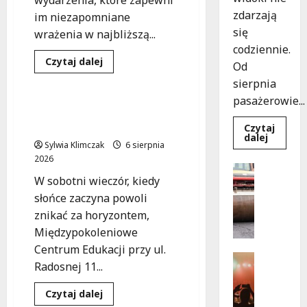
wydarzenia, które zapewni
zdarzają
im niezapomniane
się
wrażenia w najbliższą...
codziennie.
Dowiedz
Czytaj dalej
Od
się
Koncert
Wydarzenia
więcej
sierpnia
o
Jazzowy
pasażerowie...
wieczór
Noc pełna tańca z DJ-em
z
Harperem na tarasie!
Czytaj
Olą
Dowied
dalej
Błachno
Sylwia Klimczak
6 sierpnia
się
w
więcej
Wesołej
2026
o
Drogi
Niebies
W sobotni wieczór, kiedy
Komunika
tramwa
z
N
słońce zaczyna powoli
Wrocław
o
ożywia
znikać za horyzontem,
warsza
w
Międzypokoleniowe
ulice!
e
Centrum Edukacji przy ul.
z
Festiwal
Radosnej 11...
a
Muzyka
Wydarzen
s
Dowiedz
Czytaj dalej
J
a
się