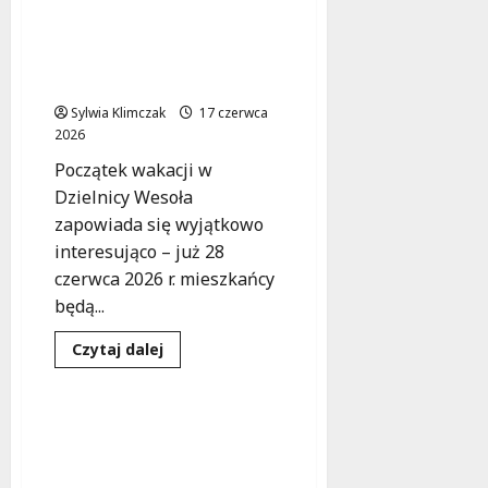
o
Muzyczna
podróż
Wakacyjny koncert
w
Natalii Sikory: Bluesowe
czasie:
50
uniesienia w Wesołej!
lat
Robotniczych
Sylwia Klimczak
17 czerwca
Protestów
2026
Czerwca
’76
Początek wakacji w
w
Ursusie
Dzielnicy Wesoła
zapowiada się wyjątkowo
interesująco – już 28
czerwca 2026 r. mieszkańcy
będą...
Dowiedz
Czytaj dalej
się
Koncert
Wydarzenia
więcej
o
Wakacyjny
koncert
Muzyczna Fiesta dla
Natalii
Rodzin na Letniej Scenie
Sikory:
Bluesowe
Włochy
uniesienia