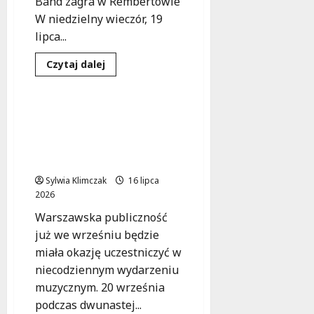
Band zagra w Rembertowie
W niedzielny wieczór, 19
lipca...
Dowiedz
Czytaj dalej
się
Koncert
Wydarzenia
więcej
o
Jazzowy
wieczór
Róże Europy w
z
akustycznej wersji na
The
Swinging
Warsaw Fingerstyle
Band
Festival!
w
Rembertowie!
Sylwia Klimczak
16 lipca
2026
Warszawska publiczność
już we wrześniu będzie
miała okazję uczestniczyć w
niecodziennym wydarzeniu
muzycznym. 20 września
podczas dwunastej...