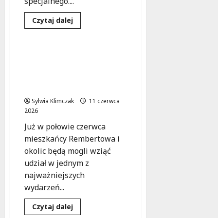
specjalnego....
Dowiedz
Czytaj dalej
się
Koncert
Wydarzenia
więcej
o
Niebieskie
Migdały
RembART Festiwal 2026:
obchodzą
Start z energetycznym
15-
lecie
koncertem
–
Sound’n’Grace!
dołącz
do
Sylwia Klimczak
wyjątkowego
11 czerwca
koncertu!
2026
Już w połowie czerwca
mieszkańcy Rembertowa i
okolic będą mogli wziąć
udział w jednym z
najważniejszych
wydarzeń...
Dowiedz
Czytaj dalej
się
Koncert
Wydarzenia