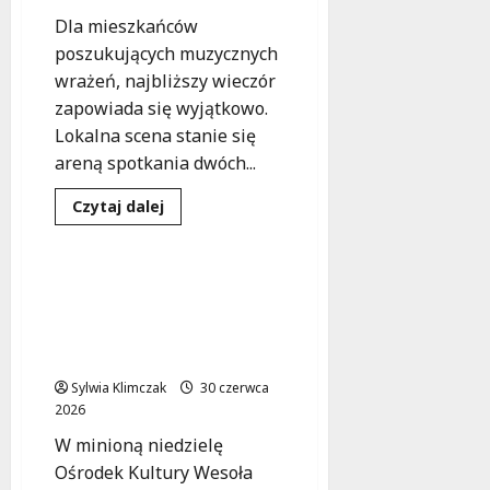
Serenaders!
Dla mieszkańców
poszukujących muzycznych
wrażeń, najbliższy wieczór
zapowiada się wyjątkowo.
Lokalna scena stanie się
areną spotkania dwóch...
Dowiedz
Czytaj dalej
się
Koncert
Wydarzenia
więcej
o
Muzyczna
podróż
Natalia Sikora ożywia
z
muzykę Janis Joplin w
gitarą
i
emocjonalnym
harmonijką:
bluesowym hołdzie
Wieczór
pełen
Sylwia Klimczak
emocji!
30 czerwca
2026
W minioną niedzielę
Ośrodek Kultury Wesoła