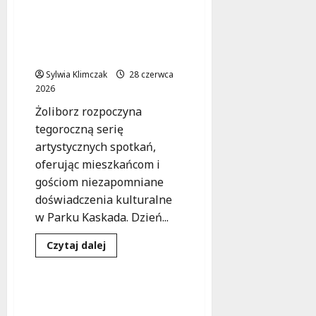
o
Jazzowe
lato
Kulturalne Atrakcje na
w
Żoliborzu: Rozpoczęcie
sercu
Wilanowa:
Sezonu Już Dziś!
koncert
Luka
Sylwia Klimczak
28 czerwca
Mazur
2026
Quartet
Żoliborz rozpoczyna
tegoroczną serię
artystycznych spotkań,
oferując mieszkańcom i
gościom niezapomniane
doświadczenia kulturalne
w Parku Kaskada. Dzień...
Dowiedz
Czytaj dalej
się
Koncert
Wydarzenia
więcej
o
Kulturalne
Atrakcje
Natalia Sikora czci Janis
na
Joplin: Bezpłatny koncert
Żoliborzu: