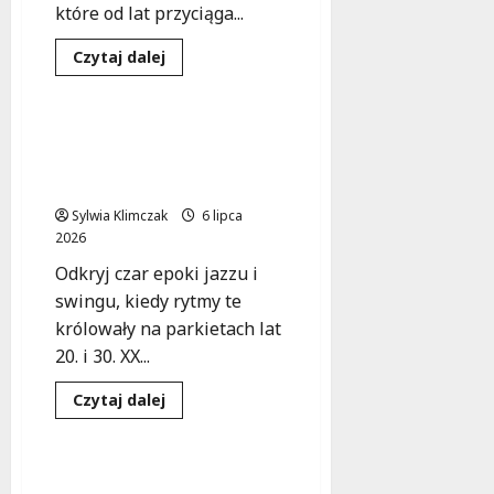
które od lat przyciąga...
Dowiedz
Czytaj dalej
się
Koncert
Wydarzenia
więcej
o
Muzyczne
obchody
Jazzowa podróż w czasie
73.
z Bratislava Hot
urodzin
Starówki
Serenaders!
Warszawskiej!
Sylwia Klimczak
6 lipca
2026
Odkryj czar epoki jazzu i
swingu, kiedy rytmy te
królowały na parkietach lat
20. i 30. XX...
Dowiedz
Czytaj dalej
się
Koncert
Wydarzenia
więcej
o
Jazzowa
podróż
Zanurz się w złote czasy
w