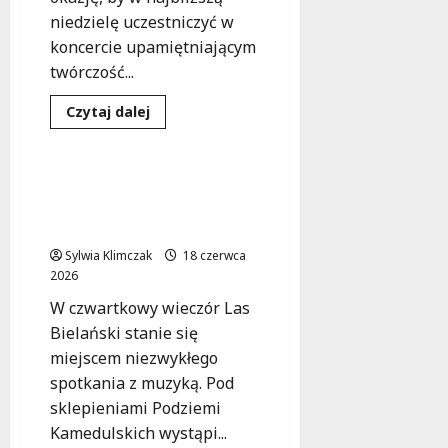
niedzielę uczestniczyć w
koncercie upamiętniającym
twórczość...
Dowiedz
Czytaj dalej
się
Koncert
Wydarzenia
więcej
o
Muzyczna
podróż
Jazzowe Podziemia:
przez
Tarek Yamani Trio w
twórczość
Osieckiej
Lesie Bielańskim!
–
koncert
Sylwia Klimczak
18 czerwca
już
2026
w
niedzielę!
W czwartkowy wieczór Las
Bielański stanie się
miejscem niezwykłego
spotkania z muzyką. Pod
sklepieniami Podziemi
Kamedulskich wystąpi...