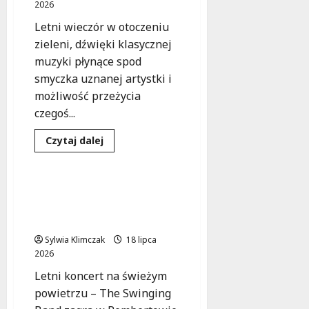
2026
Letni wieczór w otoczeniu
zieleni, dźwięki klasycznej
muzyki płynące spod
smyczka uznanej artystki i
możliwość przeżycia
czegoś...
Dowiedz
Czytaj dalej
się
Koncert
Wydarzenia
więcej
o
Letni
koncert
Jazzowy wieczór z The
wiolonczelowy
Swinging Band w
w
Parku
Rembertowie!
Aktywności
Rodzinnej
Sylwia Klimczak
18 lipca
z
2026
Izabelą
Buchowską
Letni koncert na świeżym
powietrzu – The Swinging