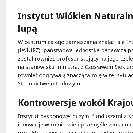
Instytut Włókien Naturalny
lupą
W centrum całego zamieszania znalazł się Ins
(IWNiRZ), państwowa jednostka badawcza po
został również profesor stojący na jego czel
na stanowisku ministra, z Czesławem Siekie
również odgrywają znaczącą rolę w tej sytuacj
Stronnictwem Ludowym.
Kontrowersje wokół Kraj
Instytut dysponował dużymi funduszami z K
innowacje w rolnictwie i przemyśle włókien
projekty: nowoczesne centrum badań agrote