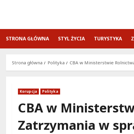
Przejdź
do
treści
STRONA GŁÓWNA
STYL ŻYCIA
TURYSTYKA
Strona główna
Polityka
CBA w Ministerstwie Rolnictw
Korupcja
Polityka
CBA w Ministerstw
Zatrzymania w sp