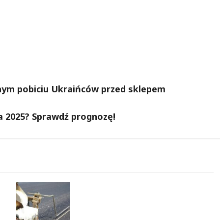
nym pobiciu Ukraińców przed sklepem
a 2025? Sprawdź prognozę!
Ulica Kubańska w nowej
odsłonie: remont startuje w
poniedziałek!