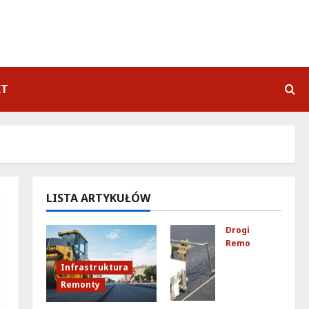
KT
LISTA ARTYKUŁÓW
Drogi
Remonty
Ulic
Infrastruktura
a
Remonty
Kub