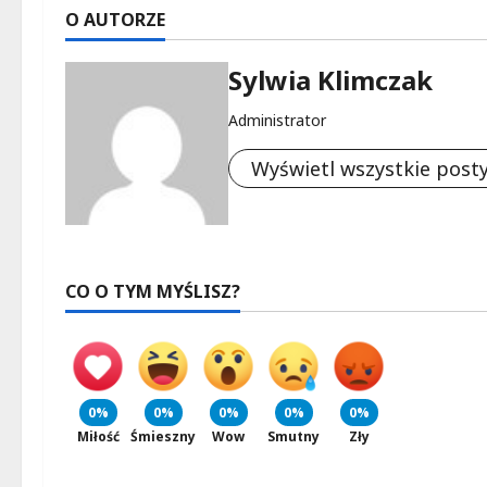
O AUTORZE
Sylwia Klimczak
Administrator
Wyświetl wszystkie post
CO O TYM MYŚLISZ?
0%
0%
0%
0%
0%
Miłość
Śmieszny
Wow
Smutny
Zły