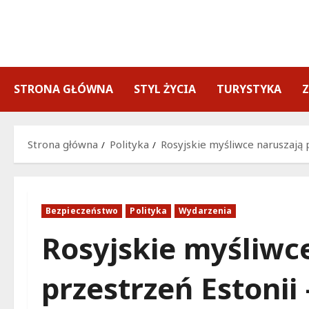
Przejdź
do
treści
STRONA GŁÓWNA
STYL ŻYCIA
TURYSTYKA
Strona główna
Polityka
Rosyjskie myśliwce naruszają 
Bezpieczeństwo
Polityka
Wydarzenia
Rosyjskie myśliwc
przestrzeń Estonii