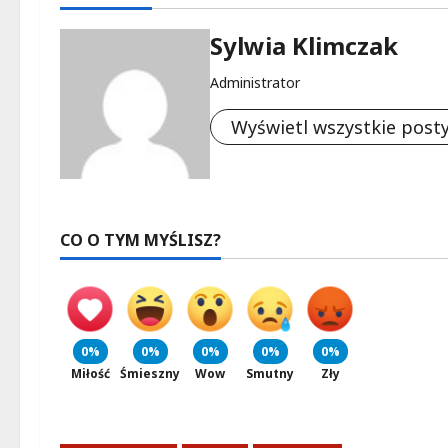
Sylwia Klimczak
Administrator
Wyświetl wszystkie post
CO O TYM MYŚLISZ?
0%
0%
0%
0%
0%
Miłość
Śmieszny
Wow
Smutny
Zły