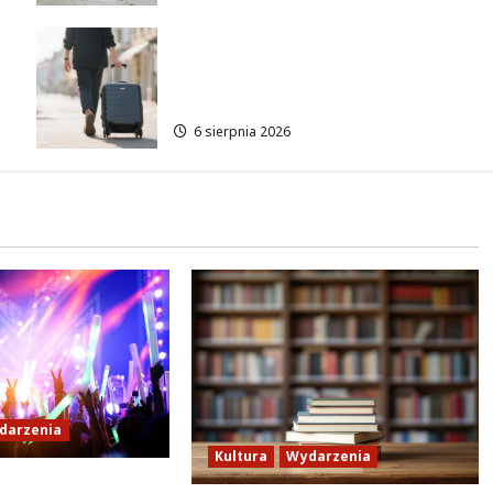
Warszawskie lato w
atrakcyjnych cenach: OSiR
Polna zaprasza!
6 sierpnia 2026
darzenia
Kultura
Wydarzenia
oszukiwanie