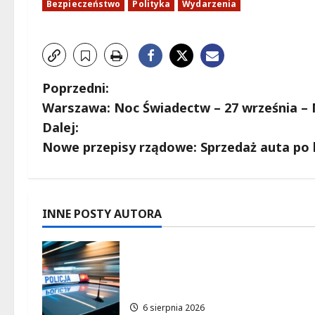
Bezpieczeństwo
Polityka
Wydarzenia
Z
Poprzedni:
Warszawa: Noc Świadectw – 27 września – 
o
Dalej:
b
Nowe przepisy rządowe: Sprzedaż auta po l
a
c
INNE POSTY AUTORA
z
Zasypany pod cmentarnym
w
murem: interwencja służb w
dramatycznej sytuacji
p
6 sierpnia 2026