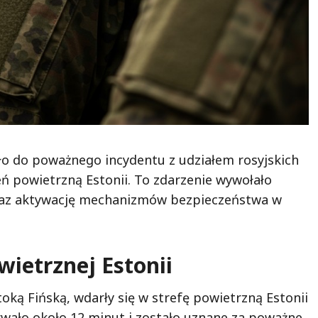
o do poważnego incydentu z udziałem rosyjskich
ń powietrzną Estonii. To zdarzenie wywołało
raz aktywację mechanizmów bezpieczeństwa w
wietrznej Estonii
toką Fińską, wdarły się w strefę powietrzną Estonii
rwało około 12 minut i zostało uznane za poważne