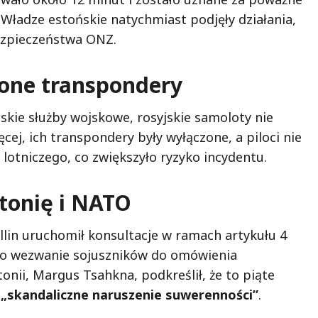
Władze estońskie natychmiast podjęły działania,
ezpieczeństwa ONZ.
zone transpondery
kie służby wojskowe, rosyjskie samoloty nie
cej, ich transpondery były wyłączone, a piloci nie
lotniczego, co zwiększyło ryzyko incydentu.
stonię i NATO
Tallin uruchomił konsultacje w ramach artykułu 4
ało wezwanie sojuszników do omówienia
onii, Margus Tsahkna, podkreślił, że to piąte
o
„skandaliczne naruszenie suwerenności”
.