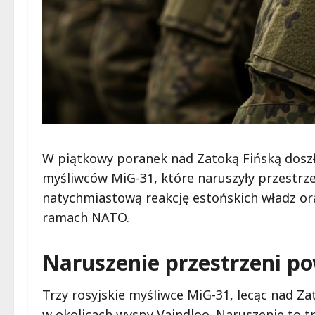
W piątkowy poranek nad Zatoką Fińską doszł
myśliwców MiG-31, które naruszyły przestrze
natychmiastową reakcję estońskich władz o
ramach NATO.
Naruszenie przestrzeni po
Trzy rosyjskie myśliwce MiG-31, lecąc nad Za
w okolicach wyspy Vaindloo. Naruszenie to t