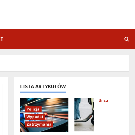
KT
LISTA ARTYKUŁÓW
Uncategorized
Mło
Policja
dzi
Wypadki
fun
Zatrzymania
kcj