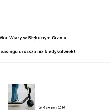
Moc Wiary w Błękitnym Graniu
easingu droższa niż kiedykolwiek!
Młodzi funkcjonariusze w
akcji: jak szkolenie zamieniło
się w ratunek
6 sierpnia 2026