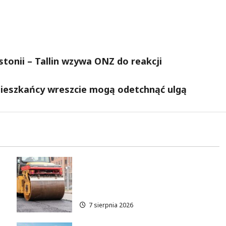
tonii – Tallin wzywa ONZ do reakcji
Mieszkańcy wreszcie mogą odetchnąć ulgą
Nowe zasady ruchu na
Wisłostradzie w Bielanach od
9 sierpnia
7 sierpnia 2026