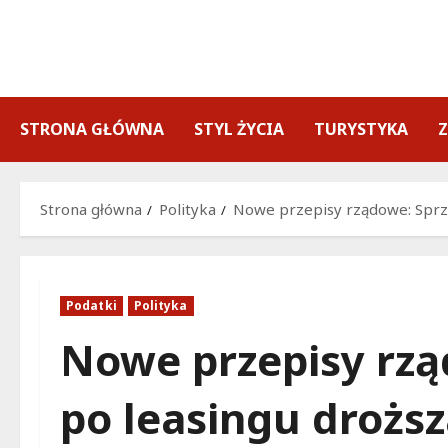
Przejdź
do
treści
STRONA GŁÓWNA
STYL ŻYCIA
TURYSTYKA
Strona główna
Polityka
Nowe przepisy rządowe: Sprze
Podatki
Polityka
Nowe przepisy rzą
po leasingu droższ