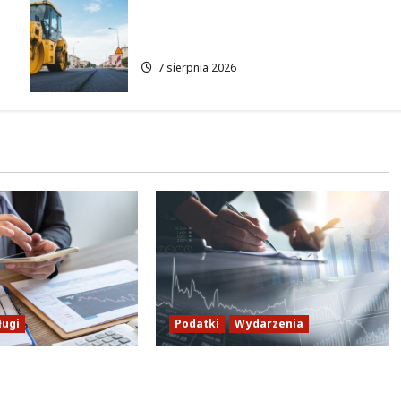
Rewolucja na ulicy Okrąg:
Przebudowa już w drodze!
7 sierpnia 2026
ługi
Podatki
Wydarzenia
żur pracowników
Bezpieczne rozliczenia
rbowego w
podatkowe w Ursynowie: