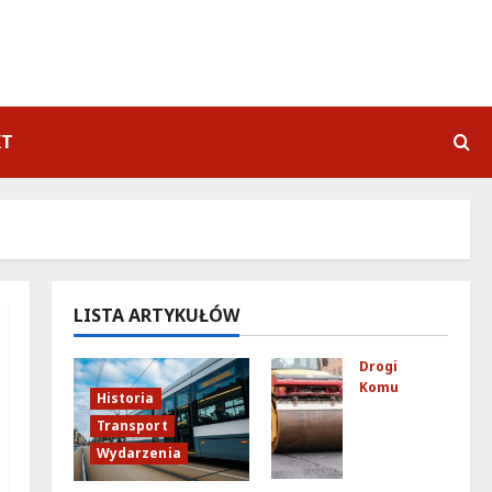
KT
LISTA ARTYKUŁÓW
Drogi
Komunikacja
Historia
No
Transport
we
Wydarzenia
zas