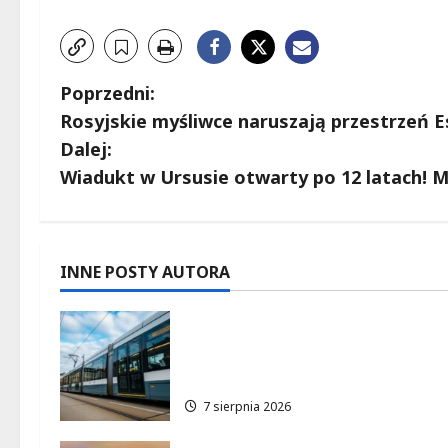
Z
Poprzedni:
Rosyjskie myśliwce naruszają przestrzeń Es
o
Dalej:
b
Wiadukt w Ursusie otwarty po 12 latach! 
a
c
INNE POSTY AUTORA
z
Niebieski tramwaj z
w
Wrocławia ożywia
warszawskie ulice!
p
7 sierpnia 2026
i