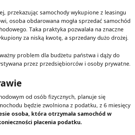
wnej, przekazując samochody wykupione z leasingu
isowi, osoba obdarowana mogła sprzedać samochód
chodowego. Taka praktyka pozwalała na znaczne
ykupiony za niską kwotę, a sprzedany dużo drożej.
ważny problem dla budżetu państwa i dąży do
rzystywana przez przedsiębiorców i osoby prywatne.
rawie
hodowym od osób fizycznych, planuje się
mochodu będzie zwolniona z podatku, z 6 miesięcy
resie osoba, która otrzymała samochód w
konieczności płacenia podatku.