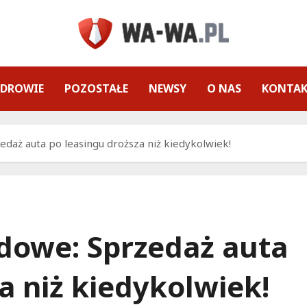
ZDROWIE
POZOSTAŁE
NEWSY
O NAS
KONTA
daż auta po leasingu droższa niż kiedykolwiek!
dowe: Sprzedaż auta
a niż kiedykolwiek!