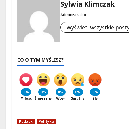
Sylwia Klimczak
Administrator
Wyświetl wszystkie post
CO O TYM MYŚLISZ?
0%
0%
0%
0%
0%
Miłość
Śmieszny
Wow
Smutny
Zły
Podatki
Polityka