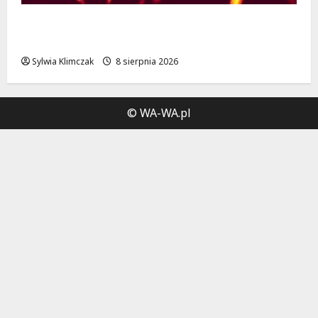
Muzyczny Stand Up: Wieczór pełen śmiechu
i dźwięków w Białołęce
Sylwia Klimczak
8 sierpnia 2026
© WA-WA.pl