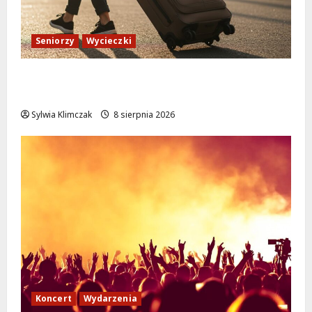
Seniorzy
Wycieczki
Białołęka zaprasza seniorów na darmowe
podróże do Zamościa i Krakowa!
Sylwia Klimczak
8 sierpnia 2026
Koncert
Wydarzenia