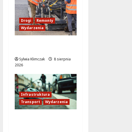
Drogi
Remonty
Wydarzenia
Ursynów odżywa! Aleja
KEN znów przejezdna!
Sylwia Klimczak
8 sierpnia
2026
Infrastruktura
Transport
Wydarzenia
Veturilo w Wesołej
przeniesione! Sprawdź
nową lokalizację stacji!