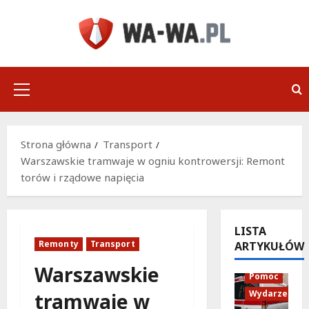
Przejdź
do
treści
Menu
główne
Strona główna
Transport
Warszawskie tramwaje w ogniu kontrowersji: Remont
torów i rządowe napięcia
LISTA
Remonty
Transport
ARTYKUŁÓW
Policja
Warszawskie
Pomoc
Wydarzenia
tramwaje w