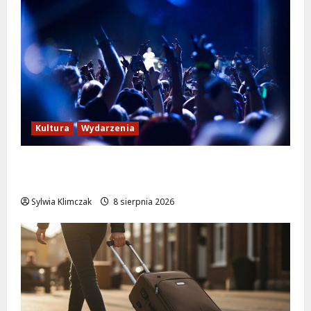
Kultura
Wydarzenia
Kino pod gwiazdami: „Wielki Marty” na
leżakach w Wilanowie
Sylwia Klimczak
8 sierpnia 2026