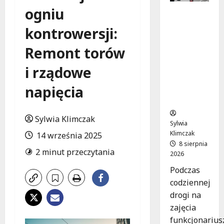
ogniu
Szkolenie
w akcji:
kontrowersji:
Jak
policjanci
Remont torów
uratowal
i życie w
i rządowe
krytyczn
napięcia
ej
sytuacji
Sylwia Klimczak
Sylwia
Klimczak
14 września 2025
8 sierpnia
2 minut przeczytania
2026
Podczas
codziennej
drogi na
zajęcia
funkcjonarius