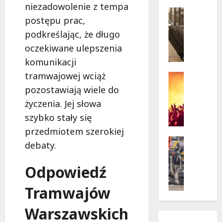
w
niezadowolenie z tempa
krytycz
p
Seniorzy
sytuacji
postępu prac,
o
Wycieczk
B
d
podkreślając, że długo
i
g
oczekiwane ulepszenia
a
w
komunikacji
ł
i
tramwajowej wciąż
o
a
Koncert
ł
Wydarzen
z
pozostawiają wiele do
M
ę
d
życzenia. Jej słowa
u
k
a
szybko stały się
z
a
m
y
z
przedmiotem szerokiej
i
c
a
Drogi
:
debaty.
z
Remonty
p
„
Wydarzen
n
r
W
Odpowiedź
U
y
a
i
r
S
s
e
Tramwajów
s
t
z
l
y
a
a
k
Warszawskich
n
n
s
i