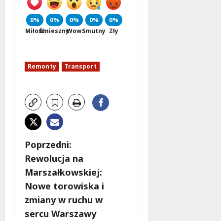
0%
0%
0%
0%
0%
Miłość
Śmieszny
Wow
Smutny
Zły
Remonty
Transport
Z
Poprzedni:
Rewolucja na
o
Marszałkowskiej:
b
Nowe torowiska i
zmiany w ruchu w
a
sercu Warszawy