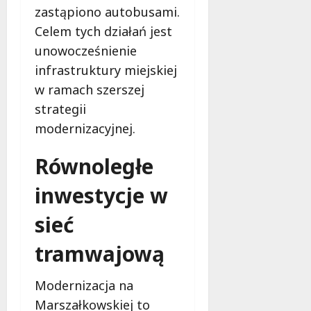
ł
zastąpiono autobusami.
e
u
Celem tych działań jest
:
g
M
unowocześnienie
o
a
w
infrastruktury miejskiej
m
i
w ramach szerszej
m
e
o
strategii
c
b
z
modernizacyjnej.
u
n
s
o
Równoległe
w
ś
U
c
inwestycje w
r
i
s
sieć
!
u
s
tramwajową
30
i
październi
e
2025
Modernizacja na
o
Marszałkowskiej to
f