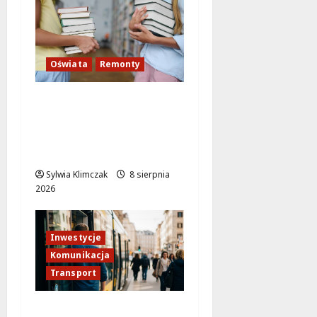
Oświata
Remonty
14 milionów złotych na
nowoczesne szkoły i
przedszkola w Pradze-
Południe!
Sylwia Klimczak
8 sierpnia
2026
Inwestycje
Komunikacja
Transport
Tramwaj do Wilanowa: