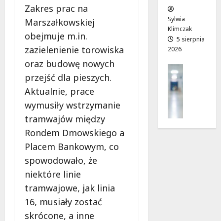
w
Zakres prac na
e
!
o
Sylwia
Marszałkowskiej
j
Klimczak
8
8
obejmuje m.in.
a
5 sierpnia
sierpnia
sierpnia
zazielenienie torowiska
2026
d
2026
2026
r
oraz budowę nowych
Profilak
o
przejść dla pieszych.
Zdrowie
g
Aktualnie, prace
Z
a
a
wymusiły wstrzymanie
d
d
o
tramwajów między
b
z
Rondem Dmowskiego a
a
d
j
Placem Bankowym, co
r
o
o
spowodowało, że
z
w
niektóre linie
d
i
tramwajowe, jak linia
r
a
o
16, musiały zostać
i
w
d
skrócone, a inne
i