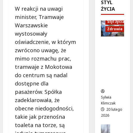
ó
STYL
d
e
M
w
W reakcji na uwagi
ŻYCIA
U
n
a
o
p
minister, Tramwaje
i
r
d
Styl życia
:
o
t
Warszawskie
ż
W
r
Zdrowie
y
wystosowały
y
i
ó
”
w
oświadczenie, w którym
e
w
n
Ruch,
a
c
n
zwrócono uwagę, że
a
dieta i
!
z
a
l
nawodni
mimo rozmachu prac,
A
ó
d
e
enie:
tramwaje z Mokotowa
l
r
a
ż
Sekrety
e
do centrum są nadal
p
r
a
zdroweg
j
e
m
k
dostępne dla
o życia
a
ł
o
a
pasażerów. Spółka
K
e
w
c
Sylwia
E
zadeklarowała, że
n
e
h
Klimczak
N
ś
obecne niedogodności,
p
w
20 lutego
z
m
o
W
2026
takie jak przenośna
n
i
d
i
toaleta na torze, są
ó
e
Edukacja
r
l
w
Styl życi