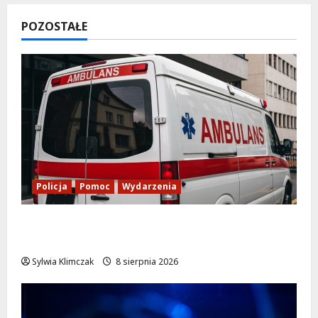
POZOSTAŁE
Policja
Pomoc
Wydarzenia
Szkolenie w akcji: Jak policjanci uratowali
życie w krytycznej sytuacji
Sylwia Klimczak
8 sierpnia 2026