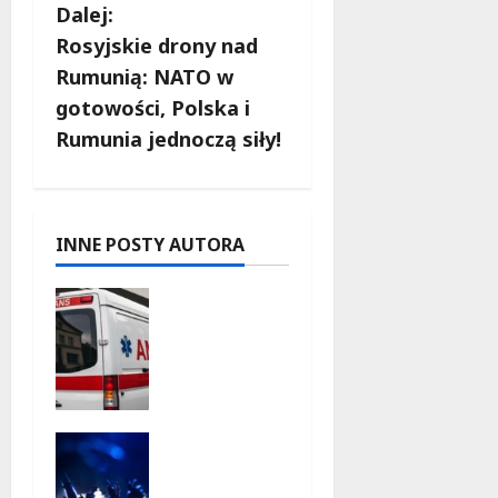
c
Dalej:
Rosyjskie drony nad
z
Rumunią: NATO w
w
gotowości, Polska i
Rumunia jednoczą siły!
p
i
s
INNE POSTY AUTORA
y
Szkolenie
w akcji:
Jak
policjanci
uratowali
życie w
Kino pod
krytyczne
gwiazdam
j sytuacji
i: „Wielki