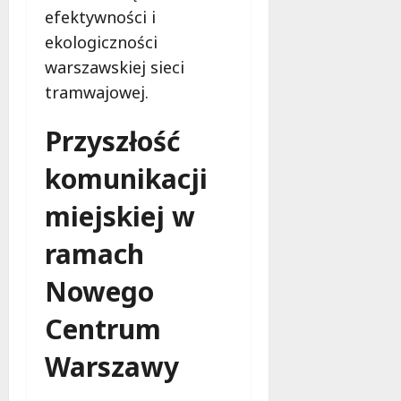
l
efektywności i
a
ekologiczności
k
o
warszawskiej sieci
b
tramwajowej.
i
e
Przyszłość
t
5
komunikacji
0
+
miejskiej w
ramach
4
sierpnia
2026
Nowego
Centrum
Warszawy