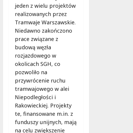
e
jeden z wielu projektów
r
realizowanych przez
u
Tramwaje Warszawskie.
j
Niedawno zakończono
e
d
prace związane z
a
budową węzła
r
rozjazdowego w
m
o
okolicach SGH, co
w
pozwoliło na
e
przywrócenie ruchu
b
tramwajowego w alei
a
d
Niepodległości i
a
Rakowieckiej. Projekty
n
te, finansowane m.in. z
i
funduszy unijnych, mają
a
d
na celu zwiększenie