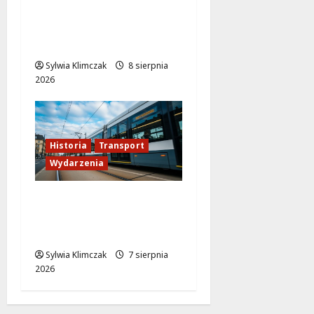
Rewolucja w
warszawskiej
komunikacji!
Sylwia Klimczak
8 sierpnia
2026
Historia
Transport
Wydarzenia
Niebieski tramwaj z
Wrocławia ożywia
warszawskie ulice!
Sylwia Klimczak
7 sierpnia
2026