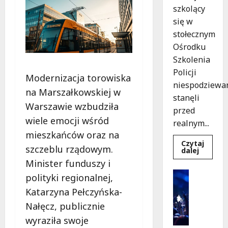
szkolący
się w
stołecznym
Ośrodku
Szkolenia
Policji
Modernizacja torowiska
niespodziewa
na Marszałkowskiej w
stanęli
Warszawie wzbudziła
przed
wiele emocji wśród
realnym...
mieszkańców oraz na
Czytaj
szczeblu rządowym.
Dowied
dalej
się
Minister funduszy i
więcej
o
Kultura
polityki regionalnej,
Szkolen
Wydarzen
w
Katarzyna Pełczyńska-
akcji:
K
Jak
Nałęcz, publicznie
i
policjan
uratowa
n
wyraziła swoje
życie
o