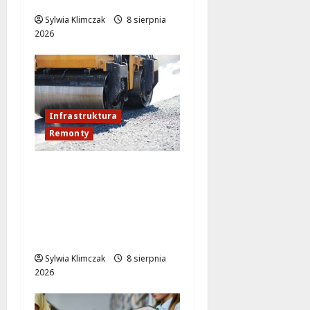
Sylwia Klimczak
8 sierpnia
2026
Infrastruktura
Remonty
Remont ul.
Bukowieckiej: nowa
nawierzchnia i większe
bezpieczeństwo w
Targówku
Sylwia Klimczak
8 sierpnia
2026