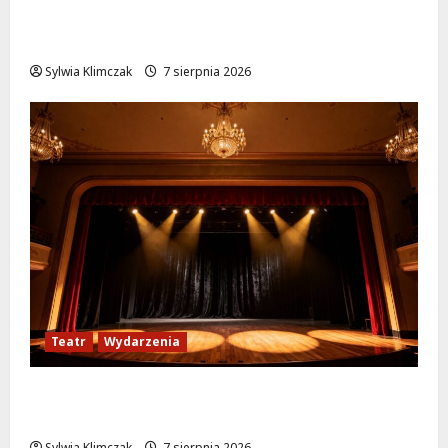
Ulica Kubańska w nowej odsłonie: remont
startuje w poniedziałek!
Sylwia Klimczak
7 sierpnia 2026
Teatr
Wydarzenia
Magiczne chwile z teatrem: przygoda gęsi i
lisa na plaży w Wawrze!
Sylwia Klimczak
7 sierpnia 2026