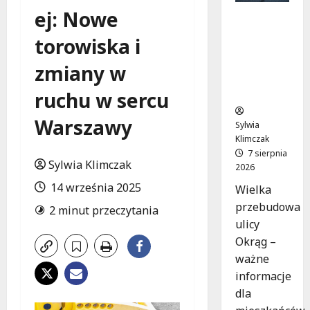
ej: Nowe
Rewolucj
a na ulicy
torowiska i
Okrąg:
Przebudo
zmiany w
wa już w
drodze!
ruchu w sercu
Warszawy
Sylwia
Klimczak
7 sierpnia
Sylwia Klimczak
2026
14 września 2025
Wielka
przebudowa
2 minut przeczytania
ulicy
Okrąg –
ważne
informacje
dla