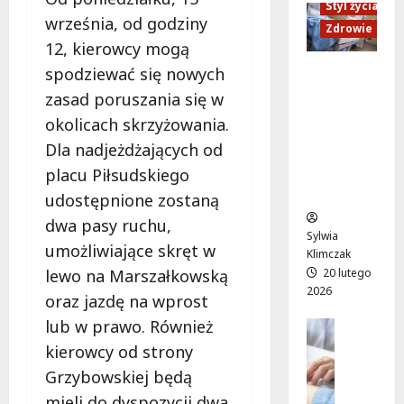
y
Styl życia
z
m
:
września, od godziny
w
d
:
Zdrowie
r
r
12, kierowcy mogą
a
p
e
o
m
r
m
spodziewać się nowych
Ruch,
c
i
z
o
dieta i
zasad poruszania się w
ł
:
y
n
nawodni
a
okolicach skrzyżowania.
P
g
t
enie:
w
l
Dla nadjeżdżających od
o
s
Sekrety
s
e
d
t
placu Piłsudskiego
zdroweg
k
n
a
a
o życia
udostępnione zostaną
i
e
g
r
t
dwa pasy ruchu,
r
ę
t
Sylwia
r
o
s
umożliwiające skręt w
u
Klimczak
a
w
i
j
lewo na Marszałkowską
20 lutego
m
y
i
e
2026
oraz jazdę na wprost
w
s
l
w
a
lub w prawo. Również
e
Edukacja
i
p
j
Styl życi
a
s
o
kierowcy od strony
z
Zdrowie
n
a
n
Grzybowskiej będą
a
E
s
n
i
s
mieli do dyspozycji dwa