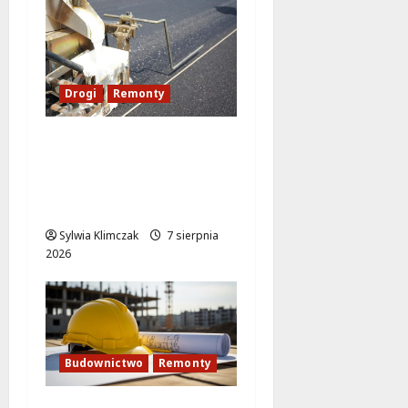
Drogi
Remonty
Ulica Kubańska w
nowej odsłonie:
remont startuje w
poniedziałek!
Sylwia Klimczak
7 sierpnia
2026
Budownictwo
Remonty