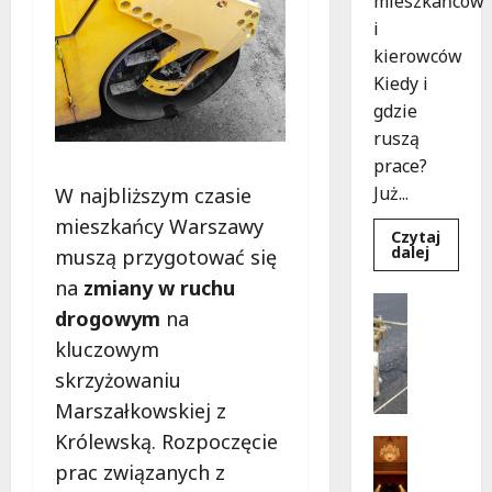
mieszkańców
i
kierowców
Kiedy i
gdzie
ruszą
prace?
Już...
W najbliższym czasie
mieszkańcy Warszawy
Czytaj
Dowied
dalej
muszą przygotować się
się
więcej
na
zmiany w ruchu
o
Drogi
Rewoluc
drogowym
na
Remonty
na
ulicy
U
kluczowym
Okrąg:
l
Przebu
skrzyżowaniu
już
i
w
Marszałkowskiej z
c
drodze!
Królewską. Rozpoczęcie
a
Teatr
K
Wydarzen
prac związanych z
M
u