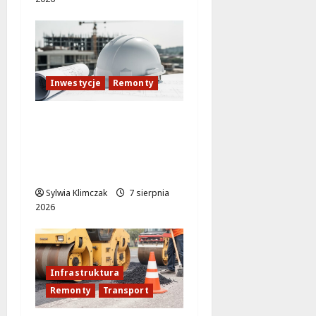
Inwestycje
Remonty
Mokotów w nowej
odsłonie: pływalnia
zyskuje nowoczesny
blask!
Sylwia Klimczak
7 sierpnia
2026
Infrastruktura
Remonty
Transport