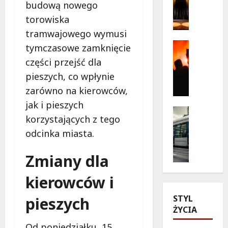
budową nowego
a
b
torowiska
g
a
i
tramwajowego wymusi
ń
c
s
Kultura
tymczasowe zamknięcie
z
Wydarzen
k
części przejść dla
T
n
a
pieszych, co wpłynie
h
e
w
r
c
n
zarówno na kierowców,
i
h
o
jak i pieszych
l
w
Historia
w
korzystających z tego
l
Transpor
i
e
Wydarzen
e
odcinka miasta.
l
j
Z
r
e
o
a
p
z
Zmiany dla
d
b
o
t
s
y
d
kierowców i
e
ł
t
g
a
o
k
STYL
pieszych
w
t
n
o
ŻYCIA
i
r
i
w
a
e
e
Od poniedziałku, 15