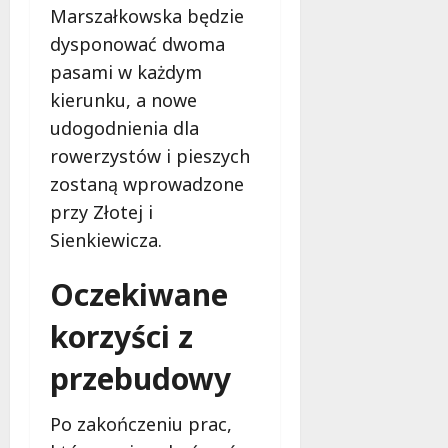
j
Marszałkowska będzie
e
dysponować dwoma
d
pasami w każdym
a
kierunku, a nowe
r
m
udogodnienia dla
o
rowerzystów i pieszych
w
zostaną wprowadzone
e
przy Złotej i
b
a
Sienkiewicza.
d
a
Oczekiwane
n
i
korzyści z
a
d
przebudowy
l
a
Po zakończeniu prac,
k