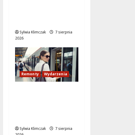
Hala sportowa w
Białołęce bliska
ukończenia: 80% już za
nami!
Sylwia Klimczak
7 sierpnia
2026
Remonty
Wydarzenia
Utrudnienia na trasie
Rembertów-Wesoła:
Zamknięcie przejazdu
kolejowego na pilne
prace naprawcze
Sylwia Klimczak
7 sierpnia
2026