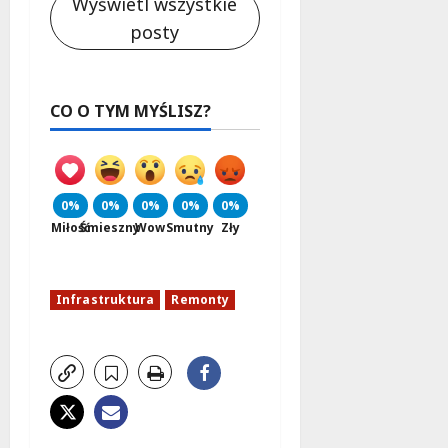
Wyświetl wszystkie
posty
CO O TYM MYŚLISZ?
0%
0%
0%
0%
0%
Miłość
Śmieszny
Wow
Smutny
Zły
Infrastruktura
Remonty