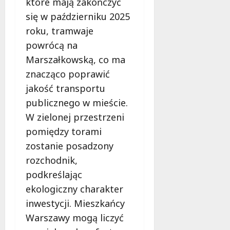
które mają zakończyć
o
b
się w październiku 2025
i
roku, tramwaje
e
powrócą na
t
Marszałkowską, co ma
5
0
znacząco poprawić
+
jakość transportu
publicznego w mieście.
4
W zielonej przestrzeni
sierpnia
2026
pomiędzy torami
zostanie posadzony
rozchodnik,
podkreślając
ekologiczny charakter
inwestycji. Mieszkańcy
Warszawy mogą liczyć