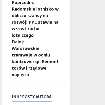
Z
Poprzedni:
Radomskie lotnisko w
o
obliczu szansy na
b
rozwój: PPL stawia na
wzrost ruchu
a
lotniczego
c
Dalej:
Warszawskie
z
tramwaje w ogniu
w
kontrowersji: Remont
torów i rządowe
p
napięcia
i
s
INNE POSTY AUTORA
y