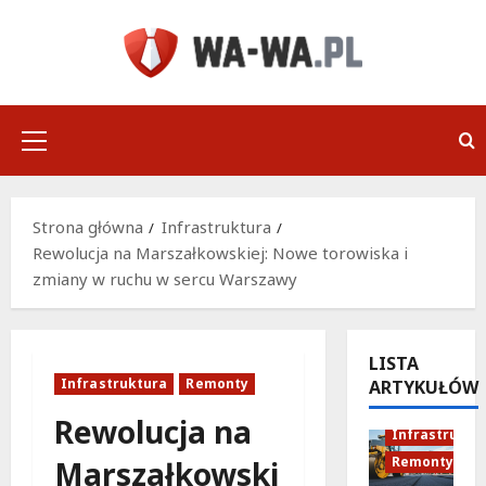
Przejdź
do
treści
Menu
główne
Strona główna
Infrastruktura
Rewolucja na Marszałkowskiej: Nowe torowiska i
zmiany w ruchu w sercu Warszawy
LISTA
Infrastruktura
Remonty
ARTYKUŁÓW
Rewolucja na
Infrastruktu
Remonty
Marszałkowski