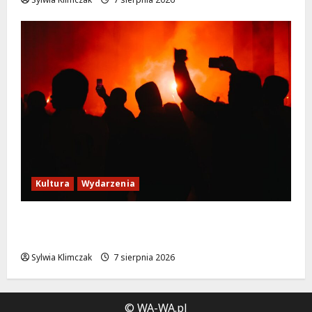
Kultura
Wydarzenia
Thriller pod gwiazdami: Plenerowy seans
„Wielkiego marszu” w Wilanowie!
Sylwia Klimczak
7 sierpnia 2026
© WA-WA.pl