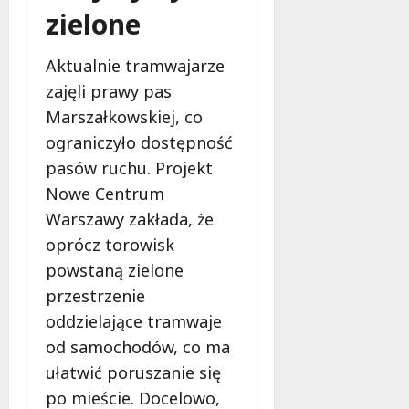
o
zielone
a
w
m
i
m
Aktualnie tramwajarze
e
o
c
zajęli prawy pas
b
z
Marszałkowskiej, co
u
n
s
ograniczyło dostępność
o
w
ś
pasów ruchu. Projekt
U
c
Nowe Centrum
r
i
Warszawy zakłada, że
s
!
u
oprócz torowisk
s
powstaną zielone
30
i
październi
przestrzenie
e
2025
oddzielające tramwaje
o
f
od samochodów, co ma
e
ułatwić poruszanie się
r
po mieście. Docelowo,
u