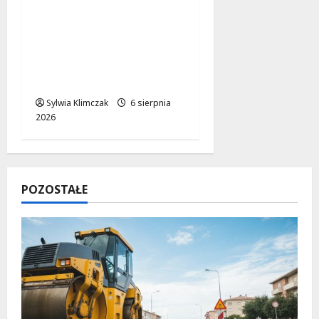
Nowe ścieżki dla
pieszych i
rowerzystów na
Moście
Siekierkowskim!
Sylwia Klimczak
6 sierpnia
2026
POZOSTAŁE