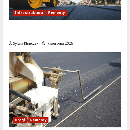
Infrastruktura
Remonty
Rewolucja na ulicy Okrąg: Przebudowa już
w drodze!
Sylwia Klimczak
7 sierpnia 2026
Drogi
Remonty