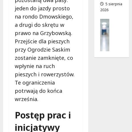
pozostaną dwa pasy:
a
5 sierpnia
a
jeden do jazdy prosto
2026
d
n
na rondo Dmowskiego,
r
o
Profilak
o
w
a drugi do skrętu w
Zdrowie
g
i
prawo na Grzybowską.
Z
a
e
Przejście dla pieszych
a
d
!
d
przy Ogrodzie Saskim
o
b
z
zostanie zamknięte, co
7
a
d
sierpnia
wpłynie na ruch
j
r
2026
o
pieszych i rowerzystów.
o
z
w
Te ograniczenia
d
i
potrwają do końca
r
a
września.
o
i
w
d
Postęp prac i
i
ł
e
u
inicjatywy
:
g
M