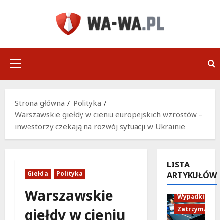
Przejdź
do
treści
Menu
główne
Strona główna
Polityka
Warszawskie giełdy w cieniu europejskich wzrostów –
inwestorzy czekają na rozwój sytuacji w Ukrainie
LISTA
Giełda
Polityka
ARTYKUŁÓW
Policja
Warszawskie
Wypadki
Zatrzymania
giełdy w cieniu