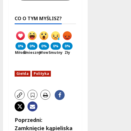
CO O TYM MYŚLISZ?
0%
0%
0%
0%
0%
Miłość
Śmieszny
Wow
Smutny
Zły
Giełda
Polityka
Z
Poprzedni:
Zamknięcie kąpieliska