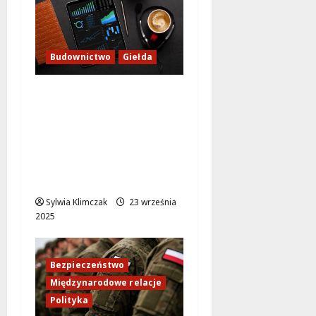
Budownictwo
Giełda
Mostostal Warszawa:
Zysk netto na
poziomie 1,19 mln zł w
II kw. 2025, ale strata
operacyjna nadal
wysoka
Sylwia Klimczak
23 września
2025
Bezpieczeństwo
Międzynarodowe relacje
Polityka