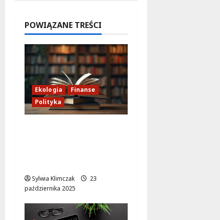
Polna
zaprasza!
POWIĄZANE TREŚCI
6 sierpnia
2026
Ekologia
Finanse
Polityka
Lasy Państwowe:
Imperium ignorujące
dobro wspólne i
naturę
Sylwia Klimczak
23
października 2025