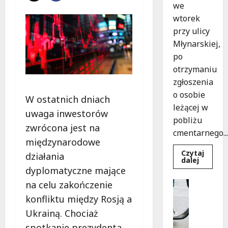
we
wtorek
przy ulicy
Młynarskiej,
po
otrzymaniu
zgłoszenia
o osobie
W ostatnich dniach
leżącej w
uwaga inwestorów
pobliżu
zwrócona jest na
cmentarnego...
międzynarodowe
Czytaj
działania
Dowied
dalej
się
dyplomatyczne mające
więcej
o
Uncatego
na celu zakończenie
Zasypa
M
pod
konfliktu między Rosją a
cmenta
ł
murem:
Ukrainą. Chociaż
o
interwe
służb
spotkanie prezydenta
d