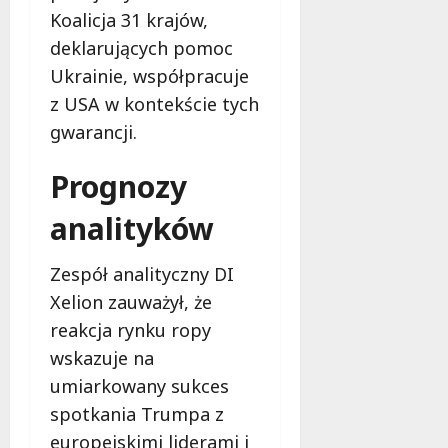
d
Koalicja 31 krajów,
l
a
deklarujących pomoc
k
Ukrainie, współpracuje
o
z USA w kontekście tych
b
gwarancji.
i
e
Prognozy
t
5
analityków
0
+
Zespół analityczny DI
4
Xelion zauważył, że
sierpnia
reakcja rynku ropy
2026
wskazuje na
umiarkowany sukces
spotkania Trumpa z
europejskimi liderami i