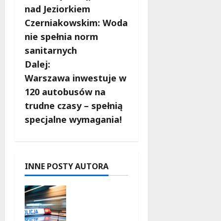
o
nad Jeziorkiem
b
Czerniakowskim: Woda
nie spełnia norm
a
sanitarnych
c
Dalej:
Warszawa inwestuje w
z
120 autobusów na
w
trudne czasy – spełnią
specjalne wymagania!
p
i
s
INNE POSTY AUTORA
y
Zasypany
pod
cmentarn