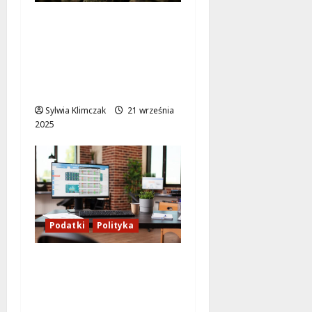
Niemieckie myśliwce
przechwytują rosyjski
Ił-20M nad Bałtykiem –
napięcie w regionie
rośnie!
Sylwia Klimczak
21 września
2025
Podatki
Polityka
Nowe przepisy
rządowe: Sprzedaż
auta po leasingu