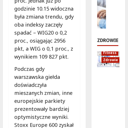
proc. Jednak już po
e
n
Styl życi
o
c
n
godzinie 10.15 widoczna
Zdrowie
a
ś
h
i
była zmiana trendu, gdy
n
E
c
:
ł
a
oba indeksy zaczęły
d
i
O
o
U
u
e
S
spadać – WIG20 o 0,2
s
r
k
S
i
i
proc., osiągając 2956
ZDROWIE
s
a
i
R
ę
pkt, a WIG o 0,1 proc., z
y
c
e
P
w
Fitness
n
j
k
o
wynikiem 109 827 pkt.
r
Zdrowie
o
a
i
l
a
w
z
e
Podczas gdy
n
t
Rozciąga
i
d
r
a
warszawska giełda
u
nie:
e
r
k
z
n
doświadczyła
Sekret
:
o
o
a
e
mieszanych zmian, inne
lepszej
N
w
w
p
k
regenera
o
o
s
r
europejskie parkiety
cji i
w
t
k
a
prezentowały bardziej
6
samopoc
a
n
i
s
sierpnia
optymistyczne wyniki.
zucia
p
a
m
z
2026
Stoxx Europe 600 zyskał
mieszkań
o
:
!
a