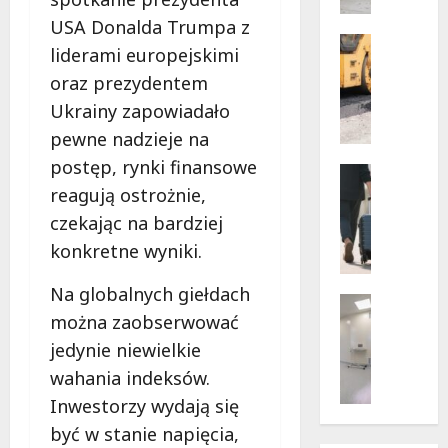
w
dramaty
z
USA Donalda Trumpa z
sytuacji
i
Infrastr
liderami europejskimi
Remonty
f
Transpor
oraz prezydentem
u
N
n
Ukrainy zapowiadało
o
k
pewne nadzieje na
w
c
postęp, rynki finansowe
e
Noclegi
j
ś
Wakacje
reagują ostrożnie,
o
c
W
n
czekając na bardziej
i
a
a
konkretne wyniki.
e
r
r
ż
s
i
Na globalnych giełdach
k
z
Wsparcie
u
można zaobserwować
i
a
Zdrowie 
s
B
d
w
jedynie niewielkie
z
e
l
s
e
wahania indeksów.
z
a
k
w
Inwestorzy wydają się
p
p
i
a
ł
i
e
być w stanie napięcia,
k