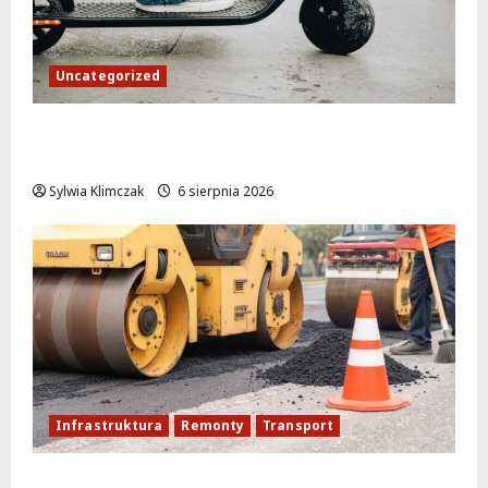
Uncategorized
Młodzi funkcjonariusze w akcji: jak
szkolenie zamieniło się w ratunek
Sylwia Klimczak
6 sierpnia 2026
Infrastruktura
Remonty
Transport
Nowe ścieżki dla pieszych i rowerzystów