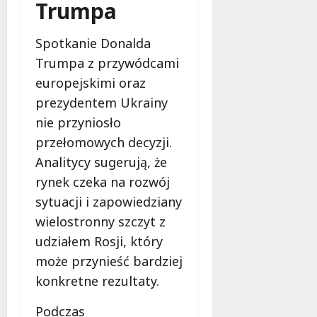
d
2026
Trumpa
i
ł
e
u
Spotkanie Donalda
:
g
M
Trumpa z przywódcami
o
a
w
europejskimi oraz
m
i
prezydentem Ukrainy
m
e
nie przyniosło
o
c
b
przełomowych decyzji.
z
u
n
Analitycy sugerują, że
s
o
rynek czeka na rozwój
w
ś
U
sytuacji i zapowiedziany
c
r
i
wielostronny szczyt z
s
!
udziałem Rosji, który
u
może przynieść bardziej
s
30
i
konkretne rezultaty.
październi
e
2025
o
Podczas