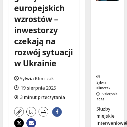
europejskich
Zasypany
pod
wzrostów –
cmentar
nym
inwestorzy
murem:
interwen
czekają na
cja służb
rozwój sytuacji
w
dramaty
w Ukrainie
cznej
sytuacji
Sylwia Klimczak
Sylwia
19 sierpnia 2025
Klimczak
6 sierpnia
3 minut przeczytania
2026
Służby
miejskie
interweniowa