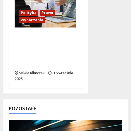
Polityka
Prawo
Wydarzenia
Ziobro w ogniu krytyki:
Sąd zdecyduje o
przymusowym
przesłuchaniu przed
komisją śledczą
Sylwia Klimczak
16 września
2025
POZOSTAŁE