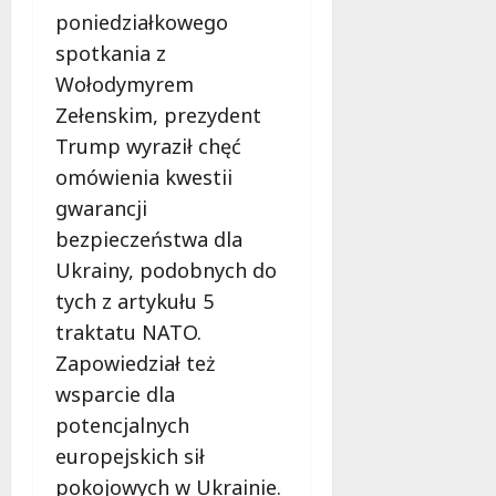
f
poniedziałkowego
e
spotkania z
r
Wołodymyrem
u
j
Zełenskim, prezydent
e
Trump wyraził chęć
d
omówienia kwestii
a
r
gwarancji
m
bezpieczeństwa dla
o
Ukrainy, podobnych do
w
tych z artykułu 5
e
b
traktatu NATO.
a
Zapowiedział też
d
wsparcie dla
a
potencjalnych
n
i
europejskich sił
a
pokojowych w Ukrainie.