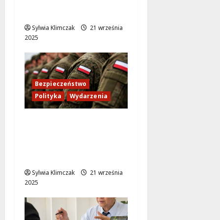
droższa niż
kiedykolwiek!
Sylwia Klimczak
21 września
2025
Bezpieczeństwo
Polityka
Wydarzenia
Rosyjskie myśliwce
naruszają przestrzeń
Estonii – Tallin wzywa
ONZ do reakcji
Sylwia Klimczak
21 września
2025