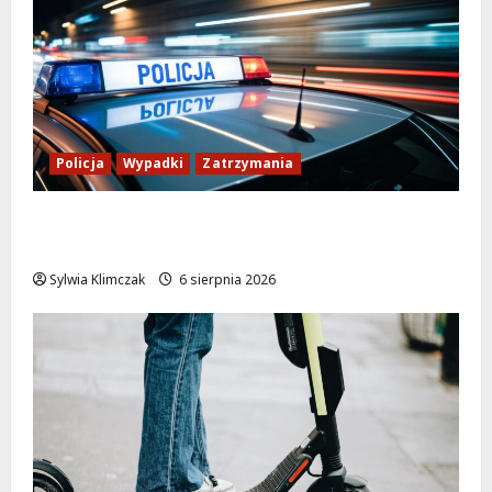
Policja
Wypadki
Zatrzymania
Zasypany pod cmentarnym murem:
interwencja służb w dramatycznej sytuacji
Sylwia Klimczak
6 sierpnia 2026