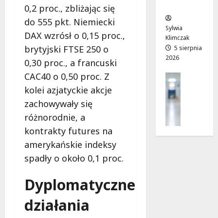
ców
r
T
!
0,2 proc., zbliżając się
a
w
6
do 555 pkt. Niemiecki
d
o
sierpnia
Sylwia
6
DAX wzrósł o 0,15 proc.,
n
j
2026
Klimczak
sierpnia
i
a
brytyjski FTSE 250 o
5 sierpnia
2026
2026
a
d
0,30 proc., a francuski
j
r
CAC40 o 0,50 proc. Z
Profilak
u
o
Zdrowie
kolei azjatyckie akcje
ż
g
Z
o
a
zachowywały się
a
t
d
różnorodnie, a
d
w
o
kontrakty futures na
b
a
z
a
amerykańskie indeksy
r
d
j
t
r
spadły o około 0,1 proc.
o
a
o
z
!
w
Dyplomatyczne
d
i
r
a
6
działania
o
i
sierpnia
w