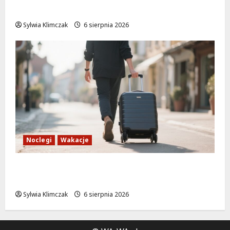
na Moście Siekierkowskim!
Sylwia Klimczak
6 sierpnia 2026
Noclegi
Wakacje
Warszawskie lato w atrakcyjnych cenach:
OSiR Polna zaprasza!
Sylwia Klimczak
6 sierpnia 2026