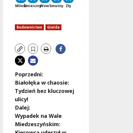
Miłość
Śmieszny
Wow
Smutny
Zły
Budownictwo
Giełda
Z
Poprzedni:
Białołęka w chaosie:
o
Tydzień bez kluczowej
b
ulicy!
Dalej:
a
Wypadek na Wale
c
Miedzeszyńskim:
Kierowca uderzył w