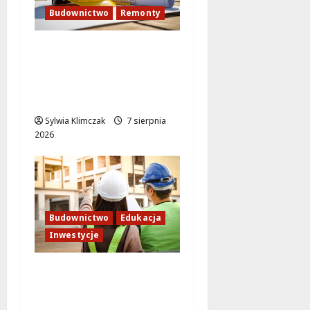
Budownictwo
Remonty
Hala sportowa w
Białołęce bliska
ukończenia: 80% już za
nami!
Sylwia Klimczak
7 sierpnia
2026
Budownictwo
Edukacja
Inwestycje
Inwestycja na
Białołęce: Mieszkania i
przedszkole, które