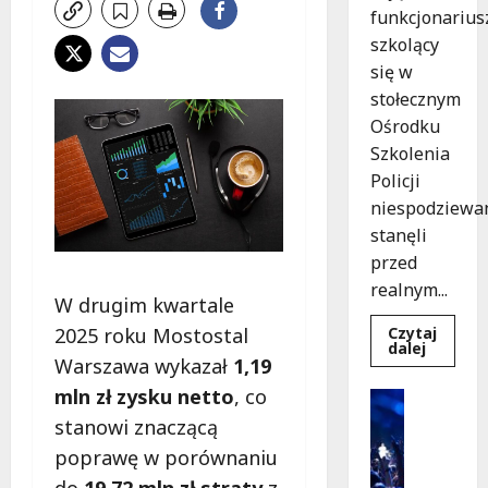
funkcjonarius
szkolący
się w
stołecznym
Ośrodku
Szkolenia
Policji
niespodziewa
stanęli
przed
realnym...
W drugim kwartale
Czytaj
2025 roku Mostostal
Dowied
dalej
się
Warszawa wykazał
1,19
więcej
o
mln zł zysku netto
, co
Kultura
Szkolen
Wydarzen
w
stanowi znaczącą
akcji:
K
Jak
poprawę w porównaniu
i
policjan
uratowa