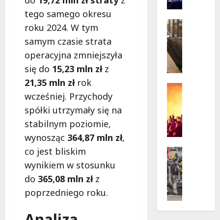
do
19,72 mln zł straty
z
n
życie
o
w
tego samego okresu
krytycz
p
Seniorzy
sytuacji
roku 2024. W tym
o
Wycieczk
samym czasie strata
B
d
i
operacyjna zmniejszyła
g
a
w
się do
15,23 mln zł
z
ł
i
21,35 mln zł
rok
o
a
Koncert
wcześniej. Przychody
ł
Wydarzen
z
M
ę
d
spółki utrzymały się na
u
k
a
stabilnym poziomie,
z
a
m
wynosząc
364,87 mln zł
,
y
z
i
c
co jest bliskim
a
Drogi
:
z
Remonty
p
„
wynikiem w stosunku
Wydarzen
n
r
W
do
365,08 mln zł
z
U
y
a
i
r
poprzedniego roku.
S
s
e
s
t
z
l
y
Analiza
a
a
k