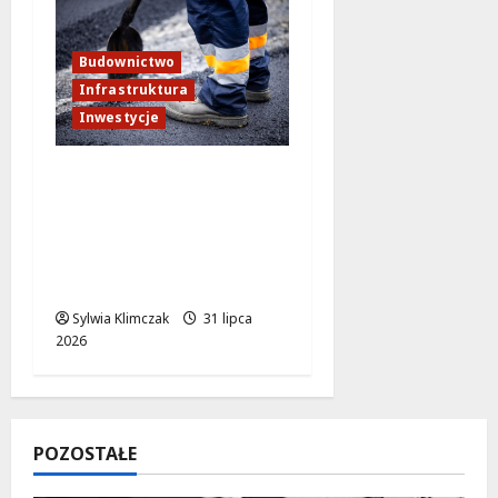
Budownictwo
Infrastruktura
Inwestycje
Nowy wiadukt na
Puławskiej:
Bezpieczniej i
sprawniej w
Warszawie!
Sylwia Klimczak
31 lipca
2026
POZOSTAŁE