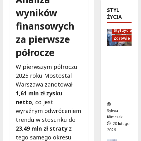
n
n
s
i
ó
wyników
STYL
d
e
M
w
ŻYCIA
U
n
a
o
finansowych
p
i
r
d
Styl życia
:
o
t
za pierwsze
ż
W
r
Zdrowie
y
y
i
ó
”
półrocze
w
e
w
n
Ruch,
a
c
n
a
dieta i
!
z
W pierwszym półroczu
a
l
nawodni
A
ó
d
e
2025 roku Mostostal
enie:
l
r
a
ż
Sekrety
Warszawa zanotował
e
p
r
a
zdroweg
j
1,61 mln zł zysku
e
m
k
o życia
a
ł
o
netto
, co jest
a
K
e
w
c
wyraźnym odwróceniem
Sylwia
E
n
e
h
Klimczak
trendu w stosunku do
N
ś
p
w
20 lutego
z
23,49 mln zł straty
z
m
o
W
2026
n
i
d
i
tego samego okresu
ó