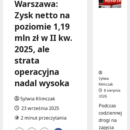
Wydarzenia
Warszawa:
Zysk netto na
Szkolenie
w akcji:
poziomie 1,19
Jak
policjanci
mln zł w II kw.
uratowal
i życie w
2025, ale
krytyczn
strata
ej
sytuacji
operacyjna
Sylwia
nadal wysoka
Klimczak
8 sierpnia
2026
Sylwia Klimczak
Podczas
23 września 2025
codziennej
2 minut przeczytania
drogi na
zajęcia