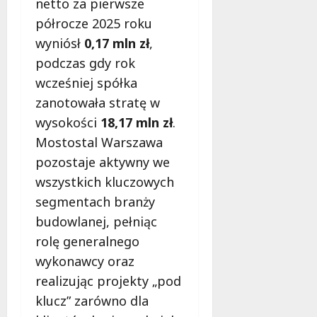
w
netto za pierwsze
d
i
ł
półrocze 2025 roku
e
u
wyniósł
0,17 mln zł
,
:
g
podczas gdy rok
M
o
a
wcześniej spółka
w
m
i
zanotowała stratę w
m
e
wysokości
18,17 mln zł
.
o
c
b
Mostostal Warszawa
z
u
pozostaje aktywny we
n
s
o
wszystkich kluczowych
w
ś
segmentach branży
U
c
r
budowlanej, pełniąc
i
s
!
rolę generalnego
u
wykonawcy oraz
s
30
realizując projekty „pod
i
październi
e
klucz” zarówno dla
2025
o