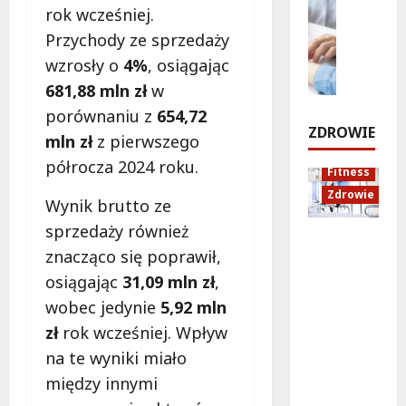
e
Edukacja
r
l
rok wcześniej.
w
Styl życi
c
ó
a
p
Przychody ze sprzedaży
Zdrowie
h
ż
n
r
E
u
wzrosły o
4%
, osiągając
e
o
z
d
i
d
w
681,88 mln zł
w
e
u
d
o
i
porównaniu z
654,72
j
k
ź
Z
e
ZDROWIE
e
mln zł
z pierwszego
a
w
a
z
c
i
m
półrocza 2024 roku.
8
Fitness
d
j
ę
o
sierpnia
Zdrowie
n
a
k
ś
Wynik brutto ze
2026
a
z
ó
c
sprzedaży również
!
Rozciąga
d
w
i
znacząco się poprawił,
nie:
r
w
a
Sekret
osiągając
31,09 mln zł
,
o
B
8
i
lepszej
sierpnia
w
i
K
wobec jedynie
5,92 mln
2026
regenera
o
a
r
zł
rok wcześniej. Wpływ
cji i
t
ł
a
na te wyniki miało
samopoc
n
o
k
zucia
a
ł
między innymi
o
mieszkań
:
ę
w