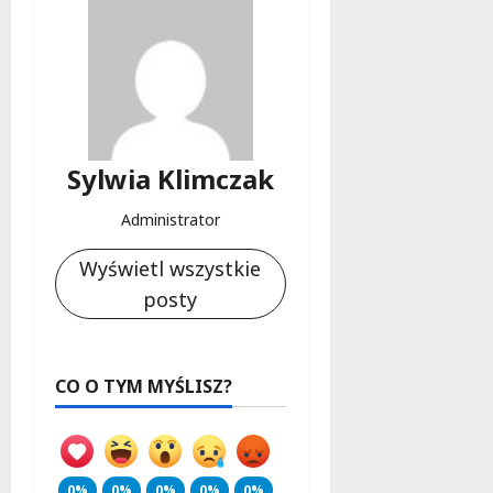
d
l
a
k
o
b
i
Sylwia Klimczak
e
t
Administrator
5
0
Wyświetl wszystkie
+
posty
4
sierpnia
2026
CO O TYM MYŚLISZ?
0%
0%
0%
0%
0%