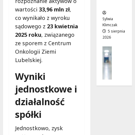
rozpoznanie aktywów o
ców
T
c
a
wartości
33,96 mln zł
,
w
e
!
co wynikało z wyroku
o
Sylwia
j
Klimczak
sądowego z
23 kwietnia
8
8
a
5 sierpnia
sierpnia
sierpnia
2025 roku
, związanego
2026
d
2026
2026
ze sporem z Centrum
r
Profilak
Onkologii Ziemi
o
Zdrowie
g
Lubelskiej.
Z
a
a
d
Wyniki
d
o
b
z
jednostkowe i
a
d
j
r
działalność
o
o
z
w
spółki
d
i
r
a
Jednostkowo, zysk
o
i