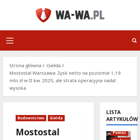
Przejdź
do
treści
Menu
główne
Strona główna
Giełda
Mostostal Warszawa: Zysk netto na poziomie 1,19
mln zł w II kw. 2025, ale strata operacyjna nadal
wysoka
LISTA
Budownictwo
Giełda
ARTYKUŁÓW
Policja
Mostostal
Pomoc