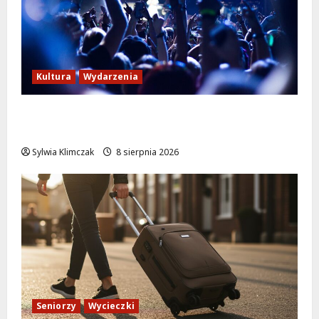
Kultura
Wydarzenia
Kino pod gwiazdami: „Wielki Marty” na
leżakach w Wilanowie
Sylwia Klimczak
8 sierpnia 2026
Seniorzy
Wycieczki