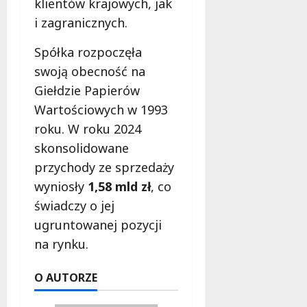
klientów krajowych, jak
f
i zagranicznych.
e
r
Spółka rozpoczęła
u
swoją obecność na
j
e
Giełdzie Papierów
d
Wartościowych w 1993
a
roku. W roku 2024
r
m
skonsolidowane
o
przychody ze sprzedaży
w
wyniosły
1,58 mld zł
, co
e
świadczy o jej
b
a
ugruntowanej pozycji
d
na rynku.
a
n
O AUTORZE
i
a