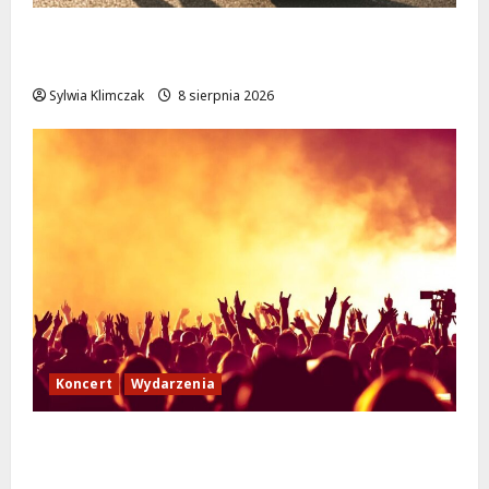
Białołęka zaprasza seniorów na darmowe
podróże do Zamościa i Krakowa!
Sylwia Klimczak
8 sierpnia 2026
Koncert
Wydarzenia
Muzyczny Stand Up: Wieczór pełen śmiechu
i dźwięków w Białołęce