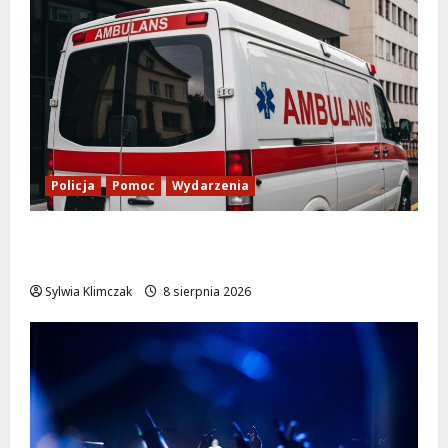
Policja
Pomoc
Wydarzenia
Szkolenie w akcji: Jak policjanci uratowali
życie w krytycznej sytuacji
Sylwia Klimczak
8 sierpnia 2026