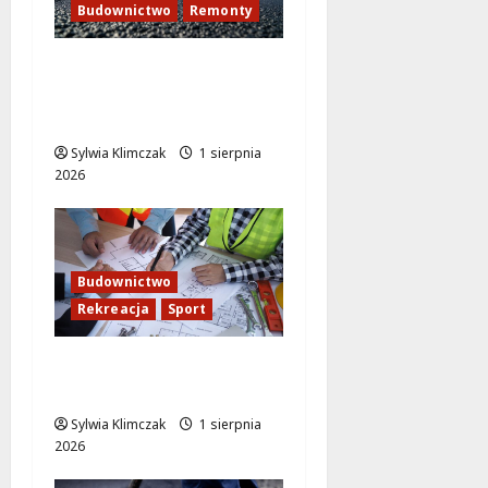
Budownictwo
Remonty
Rembertów w akcji:
intensywne prace nad
nowym tunelem
Sylwia Klimczak
1 sierpnia
2026
Budownictwo
Rekreacja
Sport
Białołęka zyskuje
nowoczesną pływalnię!
Sylwia Klimczak
1 sierpnia
2026