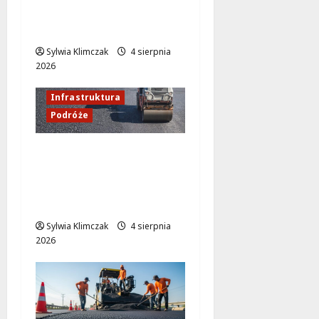
zmienią życie lokalnej
społeczności!
Sylwia Klimczak
4 sierpnia
2026
Budownictwo
Infrastruktura
Podróże
Utrudnienia w ruchu na
ul. Posag 7 Panien z
powodu budowy sieci
ciepłowniczej
Sylwia Klimczak
4 sierpnia
2026