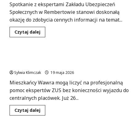
już
Spotkanie z ekspertami Zakładu Ubezpieczeń
wkrótce!
Społecznych w Rembertowie stanowi doskonałą
okazję do zdobycia cennych informacji na temat...
Dowiedz
Czytaj dalej
się
więcej
o
Konsultacje
z
Bezpłatne konsultacje ZUS w Wawrze: uzyskaj
ekspertami
ZUS
wsparcie na miejscu!
–
rozwiej
Sylwia Klimczak
19 maja 2026
swoje
wątpliwości!
Mieszkańcy Wawra mogą liczyć na profesjonalną
pomoc ekspertów ZUS bez konieczności wyjazdu do
centralnych placówek. Już 26...
Dowiedz
Czytaj dalej
się
więcej
o
Bezpłatne
konsultacje
Przygotuj swoją firmę na KSeF – darmowe
ZUS