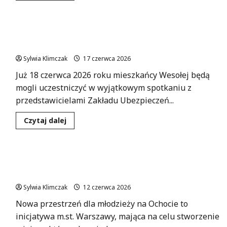
więcej
o
Warszawskie
mieszkania
ZUS w Wesołej: Odkryj świadczenia rodzinne na
w
nowym
konsultacjach!
świetle:
dołącz
Sylwia Klimczak
17 czerwca 2026
do
konsultacji!
Już 18 czerwca 2026 roku mieszkańcy Wesołej będą
mogli uczestniczyć w wyjątkowym spotkaniu z
przedstawicielami Zakładu Ubezpieczeń...
Dowiedz
Czytaj dalej
się
więcej
o
ZUS
w
Zaprojektuj Przyszłość: Młodzieżowe Konsultacje
Wesołej:
Odkryj
w Warszawie do 20 Czerwca!
świadczenia
rodzinne
Sylwia Klimczak
12 czerwca 2026
na
konsultacjach!
Nowa przestrzeń dla młodzieży na Ochocie to
inicjatywa m.st. Warszawy, mająca na celu stworzenie