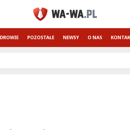
ZDROWIE
POZOSTAŁE
NEWSY
O NAS
KONTA
Odkryj swoje prawa: darmowe konsultacje ZUS
dla mieszkańców Wesołej!