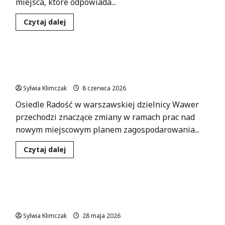
miejsca, które odpowiada...
Dowiedz
Czytaj dalej
się
więcej
o
Zaprojektuj
Przyszłość:
Przyszłość osiedla Radość: Nowy plan
Młodzieżowe
Konsultacje
zagospodarowania przestrzennego już wkrótce!
w
Warszawie
Sylwia Klimczak
8 czerwca 2026
do
20
Osiedle Radość w warszawskiej dzielnicy Wawer
Czerwca!
przechodzi znaczące zmiany w ramach prac nad
nowym miejscowym planem zagospodarowania...
Dowiedz
Czytaj dalej
się
więcej
o
Przyszłość
osiedla
Konsultacje z ekspertami ZUS – rozwiej swoje
Radość:
Nowy
wątpliwości!
plan
zagospodarowania
Sylwia Klimczak
28 maja 2026
przestrzennego