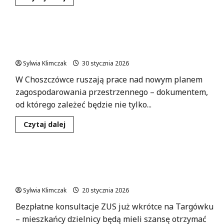
się
więcej
o
Bezpłatne
konsultacje
Choszczówka w nowym świetle: mieszkańcy
w
Ośrodku
kształtują przyszłość swojej dzielnicy
Pomocy
Społecznej
Sylwia Klimczak
30 stycznia 2026
Ursynów
–
W Choszczówce ruszają prace nad nowym planem
odkryj
dostępne
zagospodarowania przestrzennego – dokumentem,
wsparcie!
od którego zależeć będzie nie tylko...
Dowiedz
Czytaj dalej
się
więcej
o
Choszczówka
w
Bezpłatne konsultacje ZUS w Targówku: Zdobądź
nowym
świetle:
wiedzę o emeryturach!
mieszkańcy
kształtują
Sylwia Klimczak
20 stycznia 2026
przyszłość
swojej
Bezpłatne konsultacje ZUS już wkrótce na Targówku
dzielnicy
– mieszkańcy dzielnicy będą mieli szansę otrzymać