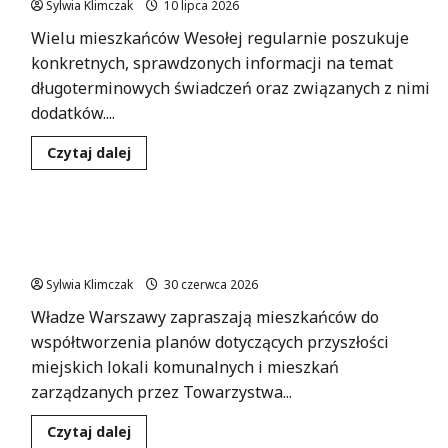
Sylwia Klimczak
10 lipca 2026
Wielu mieszkańców Wesołej regularnie poszukuje
konkretnych, sprawdzonych informacji na temat
długoterminowych świadczeń oraz związanych z nimi
dodatków....
Dowiedz
Czytaj dalej
się
więcej
o
Odkryj
swoje
Warszawskie mieszkania w nowym świetle:
prawa:
darmowe
dołącz do konsultacji!
konsultacje
ZUS
Sylwia Klimczak
30 czerwca 2026
dla
mieszkańców
Władze Warszawy zapraszają mieszkańców do
Wesołej!
współtworzenia planów dotyczących przyszłości
miejskich lokali komunalnych i mieszkań
zarządzanych przez Towarzystwa...
Dowiedz
Czytaj dalej
się