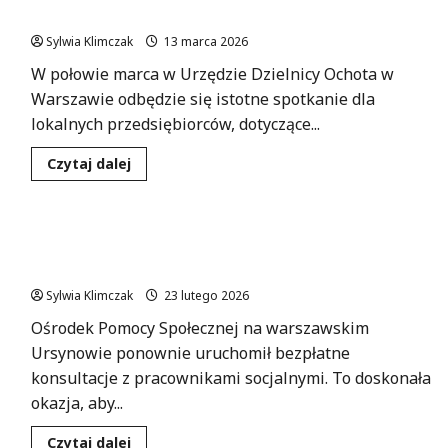
w
konsultacje dla przedsiębiorców!
Wawrze:
uzyskaj
Sylwia Klimczak
13 marca 2026
wsparcie
na
W połowie marca w Urzędzie Dzielnicy Ochota w
miejscu!
Warszawie odbędzie się istotne spotkanie dla
lokalnych przedsiębiorców, dotyczące...
Dowiedz
Czytaj dalej
się
więcej
o
Przygotuj
swoją
Bezpłatne konsultacje w Ośrodku Pomocy
firmę
na
Społecznej Ursynów – odkryj dostępne wsparcie!
KSeF
–
Sylwia Klimczak
23 lutego 2026
darmowe
konsultacje
Ośrodek Pomocy Społecznej na warszawskim
dla
przedsiębiorców!
Ursynowie ponownie uruchomił bezpłatne
konsultacje z pracownikami socjalnymi. To doskonała
okazja, aby...
Dowiedz
Czytaj dalej