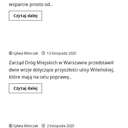
wsparcie prosto od...
Dowiedz
Czytaj dalej
się
więcej
o
Bezpłatne
konsultacje
Nowa Wileńska: Bezpieczniej, zieloniej i z historią
ZUS
w
w tle
Targówku:
Zdobądź
Sylwia Klimczak
13 listopada 2025
wiedzę
o
Zarząd Dróg Miejskich w Warszawie przedstawił
emeryturach!
dwie wizje dotyczące przyszłości ulicy Wileńskiej,
które mają na celu poprawę...
Dowiedz
Czytaj dalej
się
więcej
o
Nowa
Wileńska:
Odkryj swoje emerytalne możliwości z
Bezpieczniej,
zieloniej
ekspertami ZUS!
i
z
Sylwia Klimczak
2 listopada 2025
historią