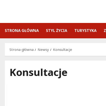
Przejdź
do
treści
STRONA GŁÓWNA
STYL ŻYCIA
TURYSTYKA
Strona główna
Newsy
Konsultacje
Konsultacje