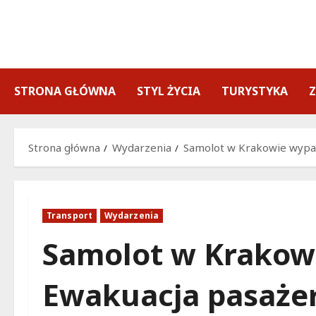
Przejdź
do
treści
STRONA GŁÓWNA
STYL ŻYCIA
TURYSTYKA
Strona główna
Wydarzenia
Samolot w Krakowie wypadł
Transport
Wydarzenia
Samolot w Krakowi
Ewakuacja pasażer