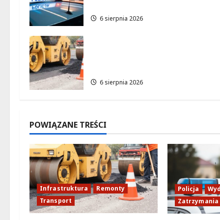
dramatycznej sytuacji
i
6 sierpnia 2026
s
Nowe ścieżki dla pieszych i
y
rowerzystów na Moście
Siekierkowskim!
6 sierpnia 2026
POWIĄZANE TREŚCI
Infrastruktura
Remonty
Policja
Wyd
Transport
Zatrzymania