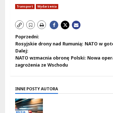
Transport
Wydarzenia
Z
Poprzedni:
Rosyjskie drony nad Rumunią: NATO w gotow
o
Dalej:
b
NATO wzmacnia obronę Polski: Nowa opera
zagrożenia ze Wschodu
a
c
z
INNE POSTY AUTORA
w
Zasypany pod cmentarnym
murem: interwencja służb w
p