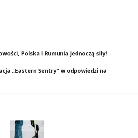
ości, Polska i Rumunia jednoczą siły!
cja „Eastern Sentry” w odpowiedzi na
Młodzi funkcjonariusze w
akcji: jak szkolenie zamieniło