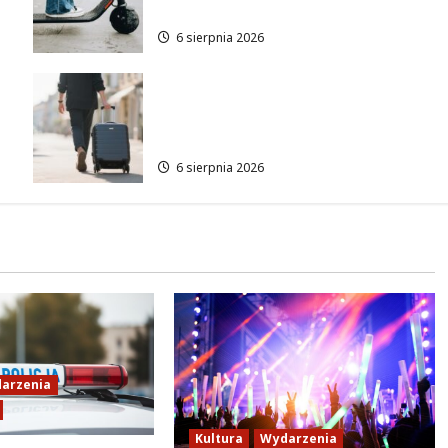
się w ratunek
6 sierpnia 2026
Warszawskie lato w
atrakcyjnych cenach: OSiR
Polna zaprasza!
6 sierpnia 2026
arzenia
Kultura
Wydarzenia