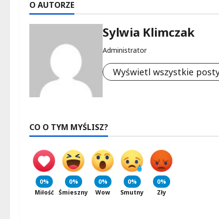
O AUTORZE
Sylwia Klimczak
Administrator
Wyświetl wszystkie post
CO O TYM MYŚLISZ?
0%
0%
0%
0%
0%
Miłość
Śmieszny
Wow
Smutny
Zły