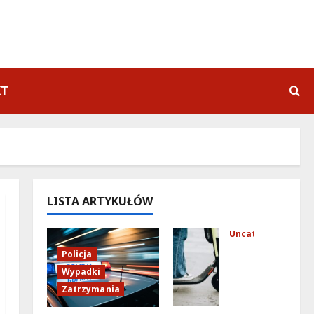
KT
LISTA ARTYKUŁÓW
Uncategorized
Mło
Policja
dzi
Wypadki
fun
Zatrzymania
kcj