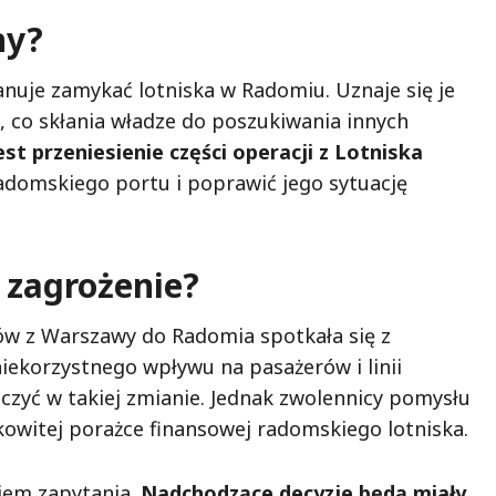
ny?
nuje zamykać lotniska w Radomiu. Uznaje się je
u, co skłania władze do poszukiwania innych
t przeniesienie części operacji z Lotniska
adomskiego portu i poprawić jego sytuację
y zagrożenie?
ów z Warszawy do Radomia spotkała się z
niekorzystnego wpływu na pasażerów i linii
iczyć w takiej zmianie. Jednak zwolennicy pomysłu
łkowitej porażce finansowej radomskiego lotniska.
kiem zapytania.
Nadchodzące decyzje będą miały