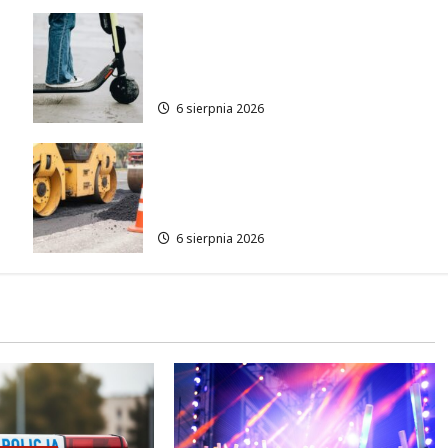
Młodzi funkcjonariusze w
akcji: jak szkolenie zamieniło
się w ratunek
6 sierpnia 2026
Nowe ścieżki dla pieszych i
rowerzystów na Moście
Siekierkowskim!
6 sierpnia 2026