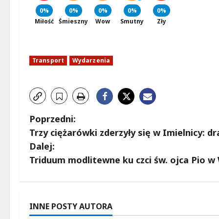
0%
0%
0%
0%
0%
Miłość
Śmieszny
Wow
Smutny
Zły
Transport
Wydarzenia
Z
Poprzedni:
Trzy ciężarówki zderzyły się w Imielnicy:
o
Dalej:
b
Triduum modlitewne ku czci św. ojca Pio w
a
c
INNE POSTY AUTORA