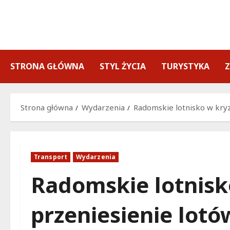
Przejdź
do
treści
STRONA GŁÓWNA
STYL ŻYCIA
TURYSTYKA
Strona główna
Wydarzenia
Radomskie lotnisko w kryzy
Transport
Wydarzenia
Radomskie lotnisko
przeniesienie lotó