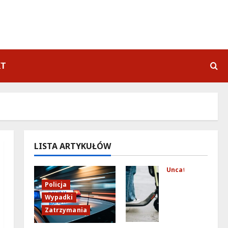
KT
LISTA ARTYKUŁÓW
Uncategorized
Mło
Policja
dzi
Wypadki
fun
Zatrzymania
kcj