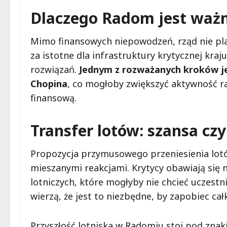
Dlaczego Radom jest waż
Mimo finansowych niepowodzeń, rząd nie pla
za istotne dla infrastruktury krytycznej kraj
rozwiązań.
Jednym z rozważanych kroków jes
Chopina
, co mogłoby zwiększyć aktywność r
finansową.
Transfer lotów: szansa cz
Propozycja przymusowego przeniesienia lot
mieszanymi reakcjami. Krytycy obawiają się 
lotniczych, które mogłyby nie chcieć uczestn
wierzą, że jest to niezbędne, by zapobiec ca
Przyszłość lotniska w Radomiu stoi pod zna