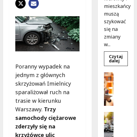
mieszkańcy
muszą
szykować
się na
zmiany
w...
Czytaj
Dowied
dalej
się
Poranny wypadek na
więcej
o
jednym z głównych
Bezpiecz
Aleja
Edukacja
Sztand
skrzyżowań Imielnicy
w
B
budowie
sparaliżował ruch na
e
Zmiany
w
trasie w kierunku
z
ruchu
p
od
Warszawy.
Trzy
7
i
Bezpiecz
sierpnia
samochody ciężarowe
e
Edukacja
zderzyły się na
Wydarzen
c
Z
z
krzyżówce ulic