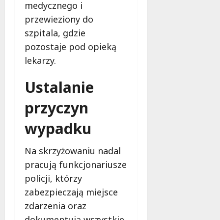
medycznego i
m
i
m
przewieziony do
e
o
c
szpitala, gdzie
b
z
pozostaje pod opieką
u
n
lekarzy.
s
o
w
ś
U
Ustalanie
c
r
i
przyczyn
s
!
u
wypadku
s
30
i
październi
e
Na skrzyżowaniu nadal
2025
o
pracują funkcjonariusze
f
policji, którzy
e
r
zabezpieczają miejsce
u
zdarzenia oraz
j
dokumentują wszystkie