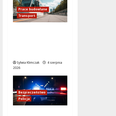
Prace budowlane
Transport
Nowe tramwajowe
połączenia w
Warszawie: II etap
modernizacji w węźle
Kino Femina
Sylwia Klimczak
4 sierpnia
2026
Bezpieczeństwo
Policja
Kulisy pracy