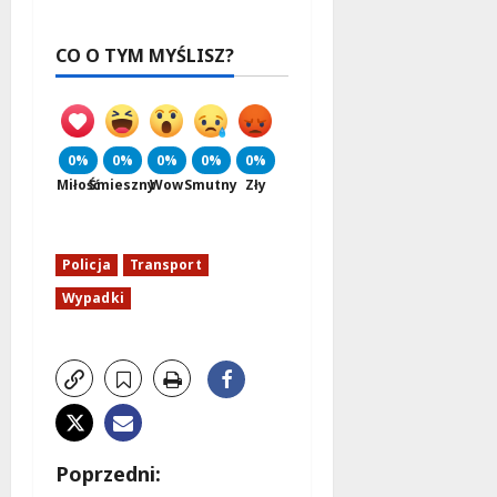
CO O TYM MYŚLISZ?
0%
0%
0%
0%
0%
Miłość
Śmieszny
Wow
Smutny
Zły
Policja
Transport
Wypadki
Z
Poprzedni: