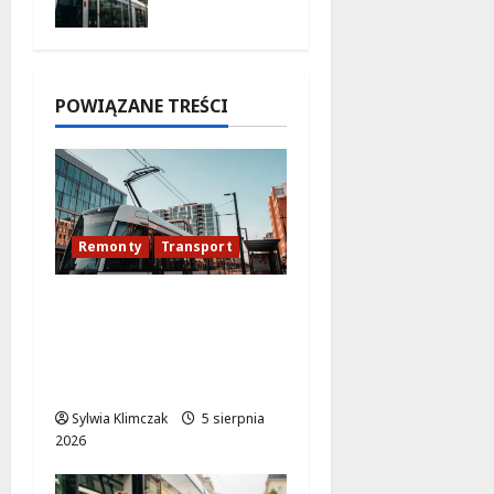
trasa do
AWF!
5 sierpnia
2026
POWIĄZANE TREŚCI
Remonty
Transport
Modernizacja
torowiska na
Puławskiej: Co zmienia
się od 15 sierpnia?
Sylwia Klimczak
5 sierpnia
2026