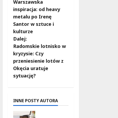
Warszawska
o
inspiracja: od heavy
b
metalu po Irenę
Santor w sztuce i
a
kulturze
c
Dalej:
Radomskie lotnisko w
z
kryzysie: Czy
w
przeniesienie lotów z
Okęcia uratuje
p
sytuację?
i
s
INNE POSTY AUTORA
y
Aleja