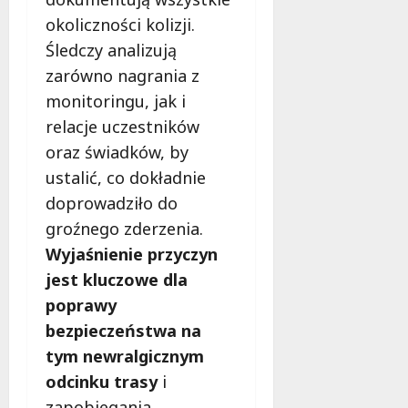
e
okoliczności kolizji.
d
a
Śledczy analizują
r
zarówno nagrania z
m
monitoringu, jak i
o
w
relacje uczestników
e
oraz świadków, by
b
ustalić, co dokładnie
a
doprowadziło do
d
a
groźnego zderzenia.
n
Wyjaśnienie przyczyn
i
jest kluczowe dla
a
poprawy
d
l
bezpieczeństwa na
a
tym newralgicznym
k
odcinku trasy
i
o
b
zapobiegania