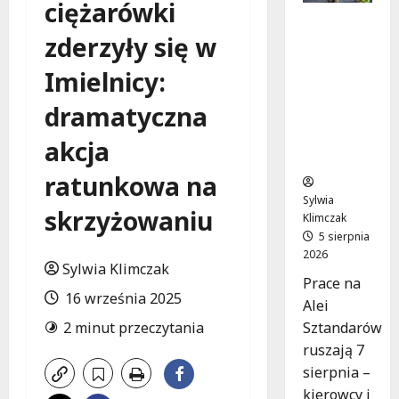
ciężarówki
Aleja
zderzyły się w
Sztandar
ów w
Imielnicy:
budowie:
Zmiany w
dramatyczna
ruchu od
7
akcja
sierpnia!
ratunkowa na
Sylwia
skrzyżowaniu
Klimczak
5 sierpnia
2026
Sylwia Klimczak
Prace na
16 września 2025
Alei
Sztandarów
2 minut przeczytania
ruszają 7
sierpnia –
kierowcy i