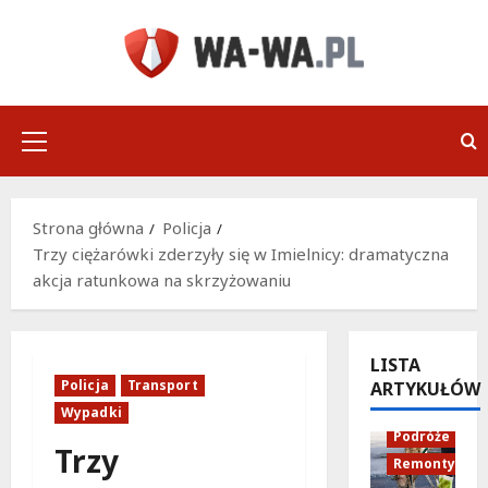
Przejdź
do
treści
Menu
główne
Strona główna
Policja
Trzy ciężarówki zderzyły się w Imielnicy: dramatyczna
akcja ratunkowa na skrzyżowaniu
LISTA
Policja
Transport
ARTYKUŁÓW
Infrastruktu
Wypadki
Podróże
Trzy
Remonty