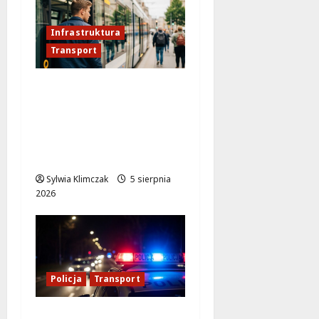
Infrastruktura
Transport
Nowa tramwajowa
rewolucja w
Warszawie – zmiany
przy Dworcu
Zachodnim!
Sylwia Klimczak
5 sierpnia
2026
Policja
Transport
Transportowa