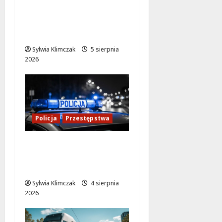
kontrola w Warszawie:
59 dowodów i 10 praw
jazdy zatrzymanych!
Sylwia Klimczak
5 sierpnia
2026
Policja
Przestępstwa
Kradzież w nocy:
Agresywny mężczyzna
na Chmielnej
Sylwia Klimczak
4 sierpnia
2026