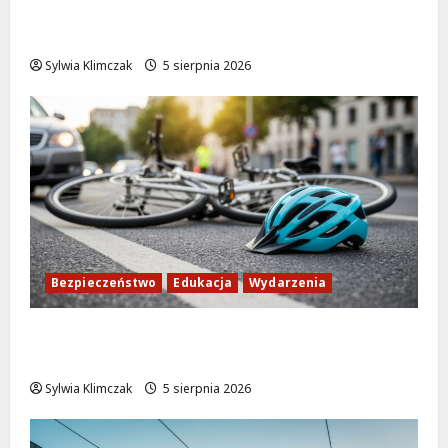
Bezpieczeństwo przez zabawę: Wakacyjne
lekcje dla najmłodszych
Sylwia Klimczak
5 sierpnia 2026
Bezpieczeństwo
Edukacja
Wydarzenia
Zdobądź kartę rowerową przed szkolnym
dzwonkiem!
Sylwia Klimczak
5 sierpnia 2026