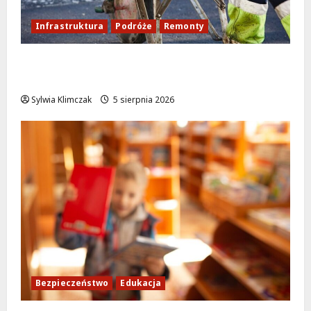
Infrastruktura
Podróże
Remonty
Aleja Sztandarów w budowie: Zmiany w
ruchu od 7 sierpnia!
Sylwia Klimczak
5 sierpnia 2026
Bezpieczeństwo
Edukacja