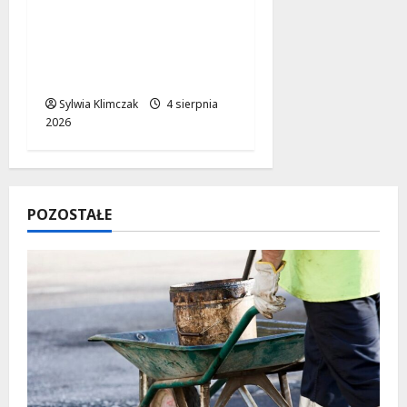
konwojowych
policjantów: Służba,
której nie widać na co
dzień
Sylwia Klimczak
4 sierpnia
2026
POZOSTAŁE