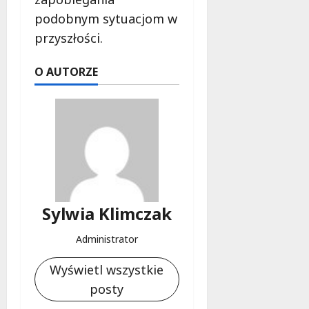
i
podobnym sytuacjom w
e
przyszłości.
t
5
O AUTORZE
0
+
4
sierpnia
2026
Sylwia Klimczak
Administrator
Wyświetl wszystkie
posty