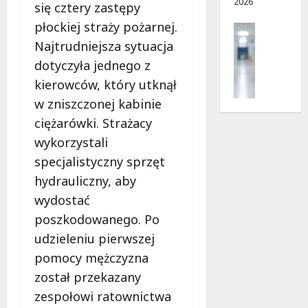
2026
i
d
się cztery zastępy
e
r
płockiej straży pożarnej.
Profilak
r
o
Zdrowie
Najtrudniejsza sytuacja
p
g
Z
n
a
dotyczyła jednego z
a
i
d
kierowców, który utknął
d
a
o
w zniszczonej kabinie
b
?
z
a
ciężarówki. Strażacy
d
j
r
wykorzystali
5
o
o
sierpnia
specjalistyczny sprzęt
z
w
2026
hydrauliczny, aby
d
i
r
wydostać
a
o
i
poszkodowanego. Po
w
d
udzieleniu pierwszej
i
ł
e
pomocy mężczyzna
u
:
g
został przekazany
M
o
zespołowi ratownictwa
a
w