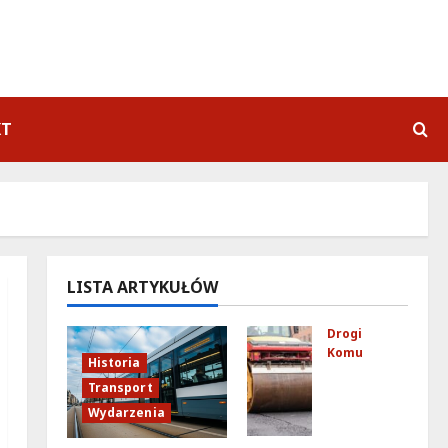
KT
LISTA ARTYKUŁÓW
Drogi
Komunikacja
Historia
No
Transport
we
Wydarzenia
zas