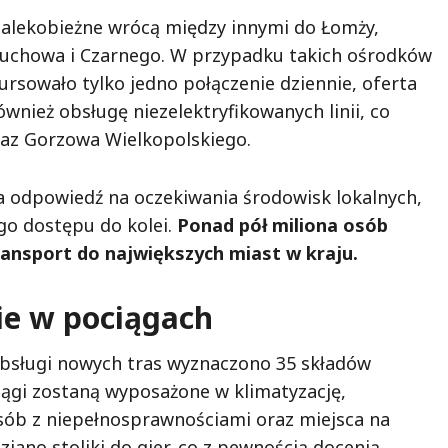
 dalekobieżne wrócą między innymi do Łomży,
Człuchowa i Czarnego. W przypadku takich ośrodków
kursowało tylko jedno połączenie dziennie, oferta
wnież obsługę niezelektryfikowanych linii, co
raz Gorzowa Wielkopolskiego.
a odpowiedź na oczekiwania środowisk lokalnych,
go dostępu do kolei.
Ponad pół miliona osób
ransport do największych miast w kraju.
ie w pociągach
obsługi nowych tras wyznaczono 35 składów
iągi zostaną wyposażone w klimatyzację,
sób z niepełnosprawnościami oraz miejsca na
iano stoliki do gier, co z pewnością docenią