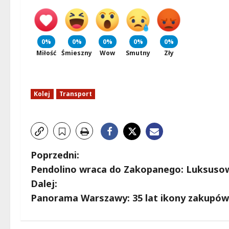
0%
0%
0%
0%
0%
Miłość
Śmieszny
Wow
Smutny
Zły
Kolej
Transport
Z
Poprzedni:
Pendolino wraca do Zakopanego: Luksusowe
o
Dalej:
b
Panorama Warszawy: 35 lat ikony zakupów i
a