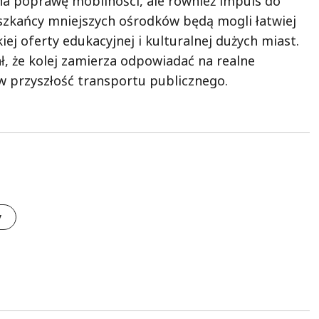
 na poprawę mobilności, ale również impuls do
szkańcy mniejszych ośrodków będą mogli łatwiej
ej oferty edukacyjnej i kulturalnej dużych miast.
ł, że kolej zamierza odpowiadać na realne
 w przyszłość transportu publicznego.
y