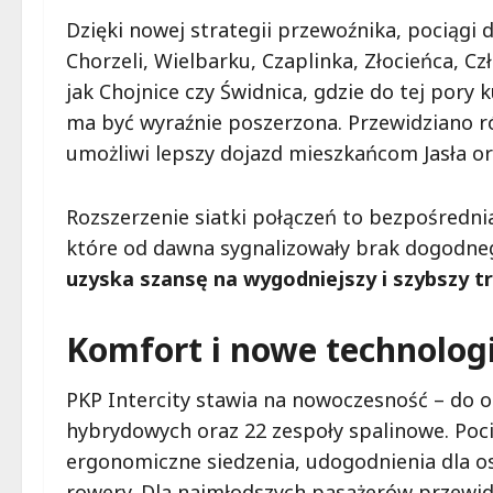
Dzięki nowej strategii przewoźnika, pociągi
Chorzeli, Wielbarku, Czaplinka, Złocieńca, 
jak Chojnice czy Świdnica, gdzie do tej pory 
ma być wyraźnie poszerzona. Przewidziano ró
umożliwi lepszy dojazd mieszkańcom Jasła o
Rozszerzenie siatki połączeń to bezpośredni
które od dawna sygnalizowały brak dogodne
uzyska szansę na wygodniejszy i szybszy t
Komfort i nowe technolog
PKP Intercity stawia na nowoczesność – do 
hybrydowych oraz 22 zespoły spalinowe. Poc
ergonomiczne siedzenia, udogodnienia dla o
rowery. Dla najmłodszych pasażerów przewidz