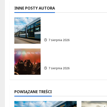
c
INNE POSTY AUTORA
z
Niebieski tramwaj z
w
Wrocławia ożywia
warszawskie ulice!
p
7 sierpnia 2026
i
s
Jazzowe lato w Warszawie
pełne koncertów na żywo
y
7 sierpnia 2026
POWIĄZANE TREŚCI