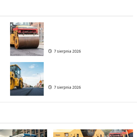
Nowe zasady ruchu na
Wisłostradzie w Bielanach od
9 sierpnia
7 sierpnia 2026
Rewolucja na ulicy Okrąg:
Przebudowa już w drodze!
7 sierpnia 2026