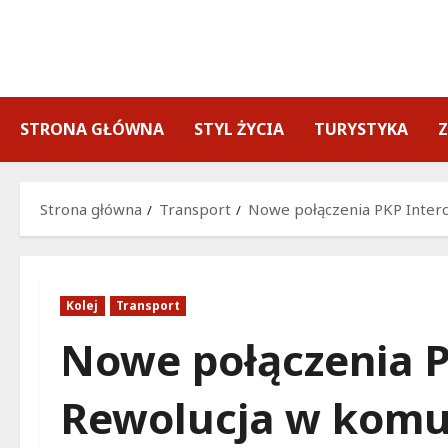
Przejdź
do
treści
STRONA GŁÓWNA
STYL ŻYCIA
TURYSTYKA
Strona główna
Transport
Nowe połączenia PKP Interc
Kolej
Transport
Nowe połączenia P
Rewolucja w komun