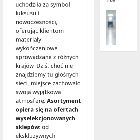
2026
i
d
uchodziła za symbol
e
r
luksusu i
Profilak
r
o
Zdrowie
nowoczesności,
p
g
Z
n
a
oferując klientom
a
i
d
materiały
d
a
o
b
wykończeniowe
?
z
a
sprowadzane z różnych
d
j
r
5
krajów. Dziś, choć nie
o
o
sierpnia
znajdziemy tu głośnych
z
w
2026
d
sieci, miejsce zachowało
i
r
a
swoją wyjątkową
o
i
atmosferę.
Asortyment
w
d
opiera się na ofertach
i
ł
e
wyselekcjonowanych
u
:
g
sklepów
: od
M
o
ekskluzywnych
a
w