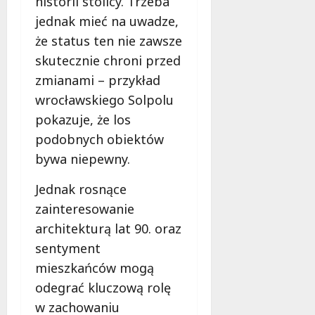
historii stolicy. Trzeba
i
jednak mieć na uwadze,
e
że status ten nie zawsze
t
5
skutecznie chroni przed
0
zmianami – przykład
+
wrocławskiego Solpolu
pokazuje, że los
4
podobnych obiektów
sierpnia
2026
bywa niepewny.
Jednak rosnące
zainteresowanie
architekturą lat 90. oraz
sentyment
mieszkańców mogą
odegrać kluczową rolę
w zachowaniu