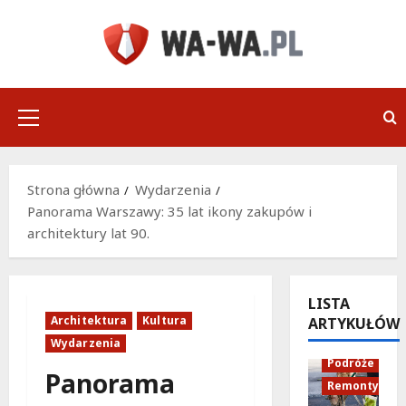
Przejdź
do
treści
Menu
główne
Strona główna
Wydarzenia
Panorama Warszawy: 35 lat ikony zakupów i
architektury lat 90.
LISTA
Architektura
Kultura
ARTYKUŁÓW
Infrastruktu
Wydarzenia
Podróże
Panorama
Remonty