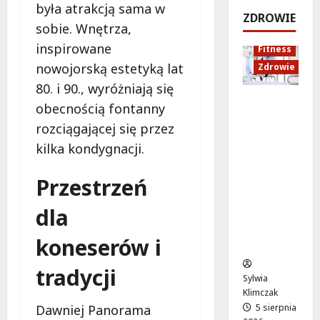
była atrakcją sama w
e
k
!
o
ZDROWIE
j
a
sobie. Wnętrza,
d
5
:
c
sierpnia
s
5
inspirowane
Fitness
C
j
2026
sierpnia
z
nowojorską estetyką lat
Zdrowie
o
a
2026
y
z
80. i 90., wyróżniają się
z
c
Rozciąga
m
d
h
obecnością fontanny
nie:
i
r
rozciągającej się przez
Sekret
e
o
5
kilka kondygnacji.
lepszej
n
w
sierpnia
regenera
i
o
2026
Przestrzeń
cji i
a
t
samopoc
s
n
dla
zucia
i
a
mieszkań
ę
:
koneserów i
ców
o
T
d
w
tradycji
1
o
Sylwia
5
j
Klimczak
s
a
5 sierpnia
Dawniej Panorama