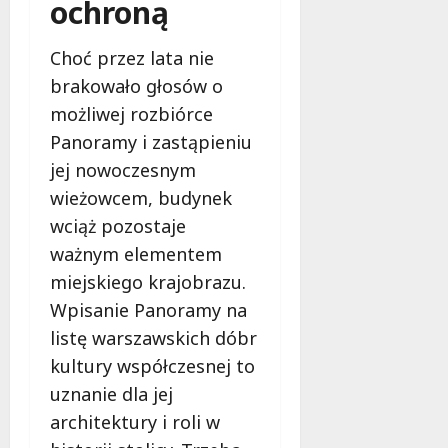
ochroną
e
d
a
Choć przez lata nie
r
brakowało głosów o
m
możliwej rozbiórce
o
w
Panoramy i zastąpieniu
e
jej nowoczesnym
b
wieżowcem, budynek
a
d
wciąż pozostaje
a
ważnym elementem
n
miejskiego krajobrazu.
i
Wpisanie Panoramy na
a
d
listę warszawskich dóbr
l
kultury współczesnej to
a
uznanie dla jej
k
architektury i roli w
o
b