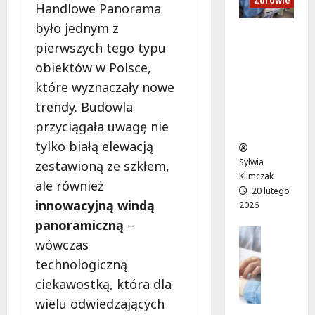
ą
Zdrowie
k
Handlowe Panorama
a
z
k
a
było jednym z
t
e
u
c
Ruch,
o
d
r
pierwszych tego typu
y
dieta i
r
s
s
j
obiektów w Polsce,
nawodni
o
z
:
n
enie:
które wyznaczały nowe
w
k
n
e
Sekrety
trendy. Budowla
i
o
o
l
zdroweg
s
l
w
przyciągała uwagę nie
e
o życia
k
n
a
k
tylko białą elewacją
a
y
t
c
Sylwia
zestawioną ze szkłem,
n
m
r
j
Klimczak
a
ale również
d
a
e
20 lutego
P
z
s
d
innowacyjną windą
2026
u
w
a
l
panoramiczną
–
ł
o
d
Edukacja
a
wówczas
a
Styl życi
n
o
n
Zdrowie
w
k
A
technologiczną
a
s
E
i
W
j
ciekawostką, która dla
k
d
e
F
m
wielu odwiedzających
i
u
m
!
ł