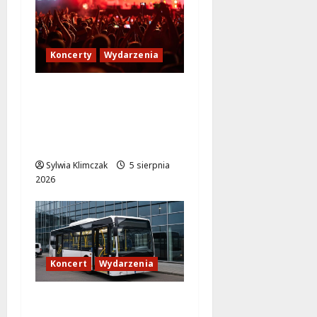
Koncerty
Wydarzenia
Jak dotrzeć na koncert
The Weeknd na PGE
Narodowym? Sprawdź
transport!
Sylwia Klimczak
5 sierpnia
2026
Koncert
Wydarzenia
Muzyczny wieczór w