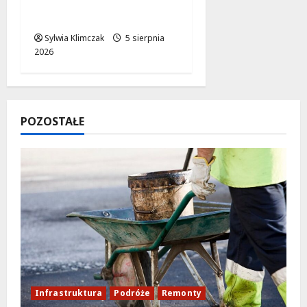
Progresji: Komfortowy
powrót zapewniony!
Sylwia Klimczak
5 sierpnia
2026
POZOSTAŁE
Infrastruktura
Podróże
Remonty