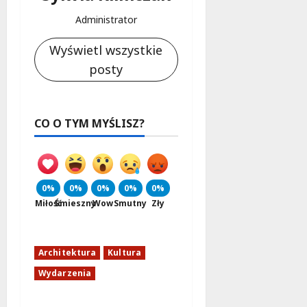
Administrator
Wyświetl wszystkie
posty
CO O TYM MYŚLISZ?
0%
0%
0%
0%
0%
Miłość
Śmieszny
Wow
Smutny
Zły
Architektura
Kultura
Wydarzenia