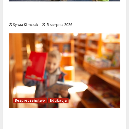
Aleja Sztandarów w budowie: Zmiany w
ruchu od 7 sierpnia!
Sylwia Klimczak
5 sierpnia 2026
Bezpieczeństwo
Edukacja
Bezpieczeństwo przez zabawę: Wakacyjne
lekcje dla najmłodszych