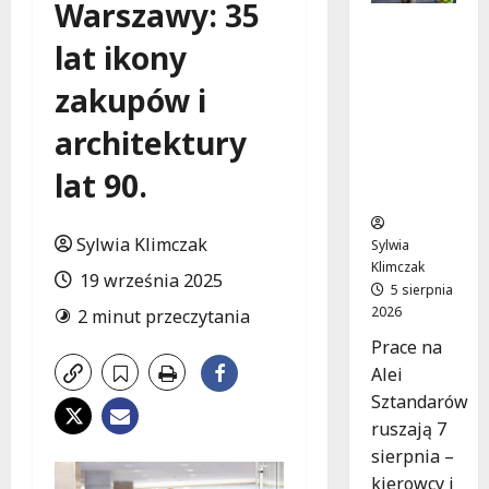
Warszawy: 35
Aleja
lat ikony
Sztandar
ów w
zakupów i
budowie:
Zmiany w
architektury
ruchu od
7
lat 90.
sierpnia!
Sylwia Klimczak
Sylwia
Klimczak
19 września 2025
5 sierpnia
2026
2 minut przeczytania
Prace na
Alei
Sztandarów
ruszają 7
sierpnia –
kierowcy i