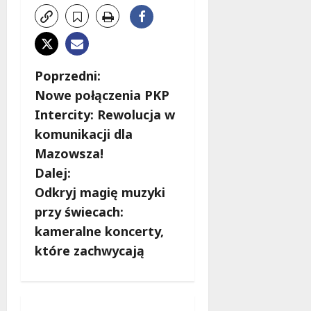
Z
Poprzedni:
Nowe połączenia PKP
o
Intercity: Rewolucja w
b
komunikacji dla
Mazowsza!
a
Dalej:
c
Odkryj magię muzyki
przy świecach:
z
kameralne koncerty,
w
które zachwycają
p