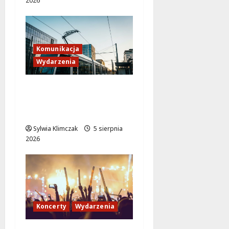
2026
Komunikacja
Wydarzenia
Tramwaje zmieniają
kurs: nowa trasa do
AWF!
Sylwia Klimczak
5 sierpnia
2026
Koncerty
Wydarzenia