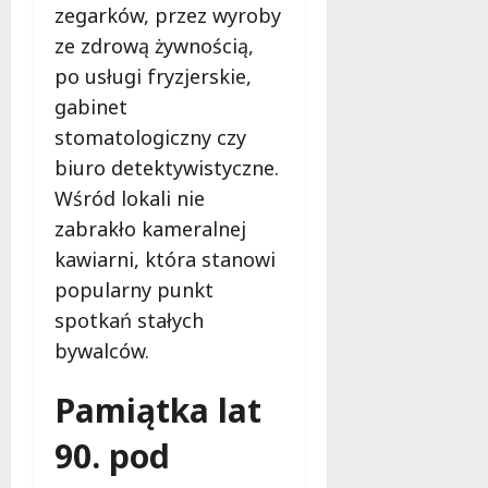
m
zegarków, przez wyroby
i
m
ze zdrową żywnością,
e
o
c
po usługi fryzjerskie,
b
z
gabinet
u
n
s
stomatologiczny czy
o
w
ś
biuro detektywistyczne.
U
c
Wśród lokali nie
r
i
zabrakło kameralnej
s
!
u
kawiarni, która stanowi
s
popularny punkt
30
i
październi
spotkań stałych
e
2025
o
bywalców.
f
e
Pamiątka lat
r
u
90. pod
j