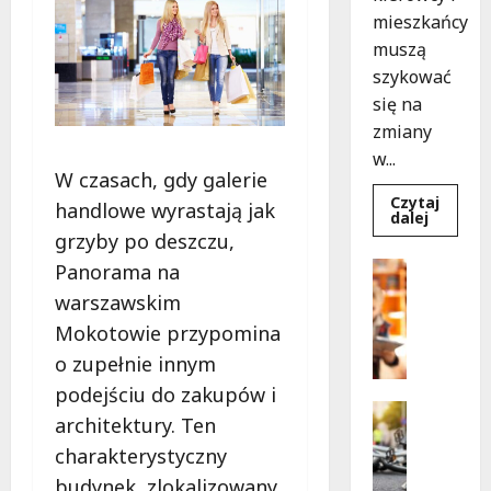
mieszkańcy
muszą
szykować
się na
zmiany
w...
W czasach, gdy galerie
Czytaj
handlowe wyrastają jak
Dowied
dalej
się
grzyby po deszczu,
więcej
o
Bezpiecz
Panorama na
Aleja
Edukacja
Sztand
warszawskim
w
B
budowie
Mokotowie przypomina
e
Zmiany
w
z
o zupełnie innym
ruchu
p
od
podejściu do zakupów i
7
i
Bezpiecz
sierpnia
architektury. Ten
e
Edukacja
Wydarzen
charakterystyczny
c
Z
z
budynek, zlokalizowany