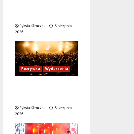
Jazzowy wieczór z
Karoliną Błachnią w
Aninie!
Sylwia Klimczak
5 sierpnia
2026
Rozrywka
Wydarzenia
Warszawskie
potańcówki: Tańcz w
sercu lata!
Sylwia Klimczak
5 sierpnia
2026