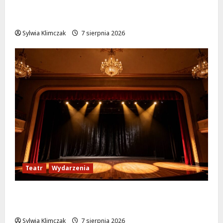
Ulica Kubańska w nowej odsłonie: remont
startuje w poniedziałek!
Sylwia Klimczak
7 sierpnia 2026
Teatr
Wydarzenia
Magiczne chwile z teatrem: przygoda gęsi i
lisa na plaży w Wawrze!
Sylwia Klimczak
7 sierpnia 2026