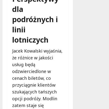
o
b
dla
i
podróżnych i
e
t
linii
5
0
lotniczych
+
Jacek Kowalski wyjaśnia,
4
sierpnia
że różnice w jakości
2026
usług będą
odzwierciedlone w
cenach biletów, co
przyciągnie klientów
szukających tańszych
opcji podróży. Modlin
zatem staje się