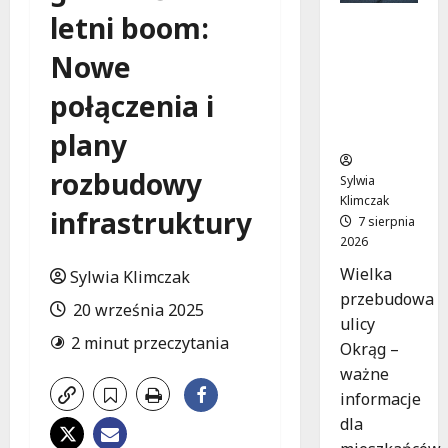
letni boom:
Rewolucj
a na ulicy
Nowe
Okrąg:
Przebudo
połączenia i
wa już w
drodze!
plany
rozbudowy
Sylwia
Klimczak
infrastruktury
7 sierpnia
2026
Wielka
Sylwia Klimczak
przebudowa
20 września 2025
ulicy
2 minut przeczytania
Okrąg –
ważne
informacje
dla