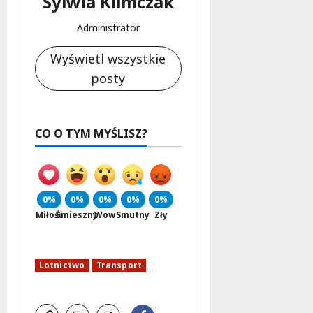
Sylwia Klimczak
Administrator
Wyświetl wszystkie
posty
CO O TYM MYŚLISZ?
0%
0%
0%
0%
0%
Miłość
Śmieszny
Wow
Smutny
Zły
Lotnictwo
Transport