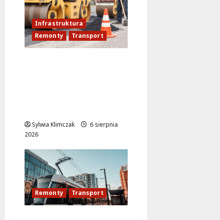
Infrastruktura
Remonty
Transport
Nowe ścieżki dla
pieszych i
rowerzystów na
Moście
Siekierkowskim!
Sylwia Klimczak
6 sierpnia
2026
Remonty
Transport
Modernizacja