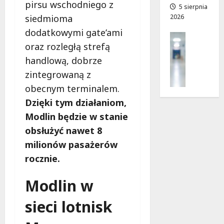
pirsu wschodniego z
a
5 sierpnia
a
2026
siedmioma
d
n
r
o
dodatkowymi gate’ami
Profilak
o
w
oraz rozległą strefą
Zdrowie
g
i
Z
handlową, dobrze
a
e
a
d
!
zintegrowaną z
d
o
obecnym terminalem.
b
z
7
Dzięki tym działaniom,
a
d
sierpnia
j
Modlin będzie w stanie
r
2026
o
o
obsłużyć nawet 8
z
w
milionów pasażerów
d
i
r
rocznie.
a
o
i
w
Modlin w
d
i
ł
e
sieci lotnisk
u
:
g
M