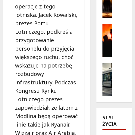
a
operacje z tego
b
g
a
lotniska. Jacek Kowalski,
i
ń
prezes Portu
c
s
Kultura
Lotniczego, podkreśla
z
Wydarzen
k
T
n
a
przygotowanie
h
e
w
personelu do przyjęcia
r
c
n
większego ruchu, choć
i
h
o
l
wskazuje na potrzebę
w
Historia
w
l
Transpor
i
e
rozbudowy
Wydarzen
e
l
j
infrastruktury. Podczas
Z
r
e
o
a
Kongresu Rynku
p
z
d
b
o
t
Lotniczego prezes
s
y
d
e
ł
zapowiedział, że latem z
t
g
a
o
Modlina będą operować
k
STYL
w
t
n
o
ŻYCIA
linie takie jak Ryanair,
i
r
i
w
a
e
e
Wizzair oraz Air Arabia.