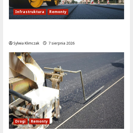
Infrastruktura
Remonty
Rewolucja na ulicy Okrąg: Przebudowa już
w drodze!
Sylwia Klimczak
7 sierpnia 2026
Drogi
Remonty