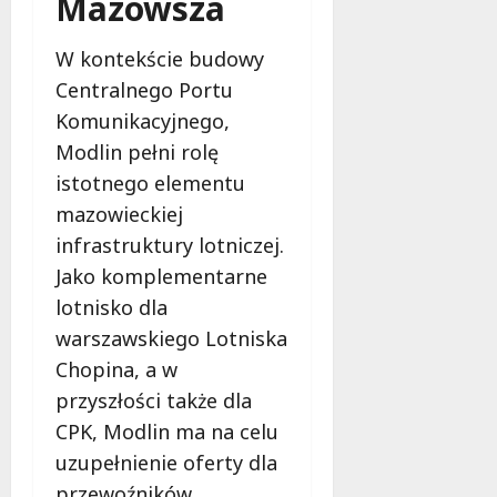
Mazowsza
o
a
w
m
i
W kontekście budowy
m
e
Centralnego Portu
o
c
Komunikacyjnego,
b
z
u
Modlin pełni rolę
n
s
o
istotnego elementu
w
ś
mazowieckiej
U
c
r
infrastruktury lotniczej.
i
s
Jako komplementarne
!
u
lotnisko dla
s
30
warszawskiego Lotniska
i
październi
e
Chopina, a w
2025
o
przyszłości także dla
f
CPK, Modlin ma na celu
e
uzupełnienie oferty dla
r
u
przewoźników