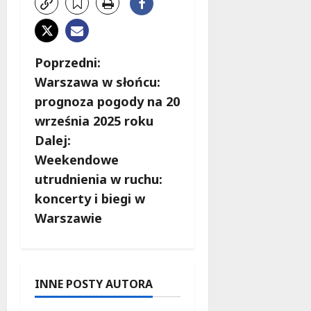
Z
Poprzedni:
Warszawa w słońcu:
o
prognoza pogody na 20
b
września 2025 roku
Dalej:
a
Weekendowe
c
utrudnienia w ruchu:
koncerty i biegi w
z
Warszawie
w
p
INNE POSTY AUTORA
i