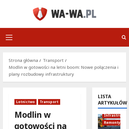
Przejdź
do
treści
Menu
główne
Strona główna
Transport
Modlin w gotowości na letni boom: Nowe połączenia i
plany rozbudowy infrastruktury
LISTA
Lotnictwo
Transport
ARTYKUŁÓW
Modlin w
Infrastruktu
Remonty
gotowości na