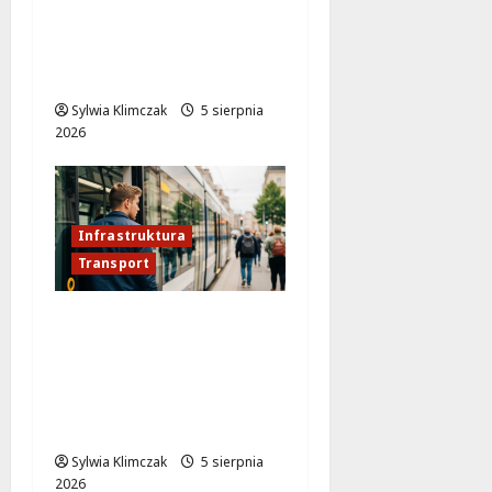
torowiska na
Puławskiej: Co zmienia
się od 15 sierpnia?
Sylwia Klimczak
5 sierpnia
2026
Infrastruktura
Transport
Nowa tramwajowa
rewolucja w
Warszawie – zmiany
przy Dworcu
Zachodnim!
Sylwia Klimczak
5 sierpnia
2026