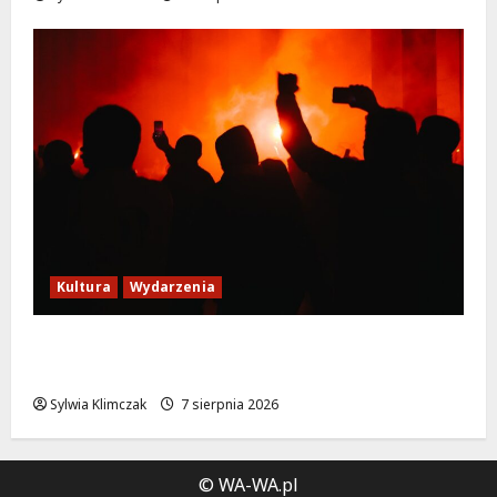
Kultura
Wydarzenia
Thriller pod gwiazdami: Plenerowy seans
„Wielkiego marszu” w Wilanowie!
Sylwia Klimczak
7 sierpnia 2026
© WA-WA.pl