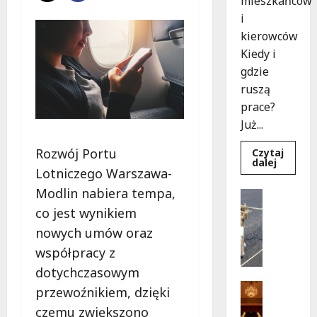
mieszkańców
i
kierowców
Kiedy i
gdzie
ruszą
prace?
Już...
Rozwój Portu
Czytaj
Dowied
dalej
się
Lotniczego Warszawa-
więcej
o
Modlin nabiera tempa,
Drogi
Rewoluc
Remonty
na
co jest wynikiem
ulicy
U
Okrąg:
nowych umów oraz
l
Przebu
już
współpracy z
i
w
c
drodze!
dotychczasowym
a
Teatr
przewoźnikiem, dzięki
K
Wydarzen
czemu zwiększono
M
u