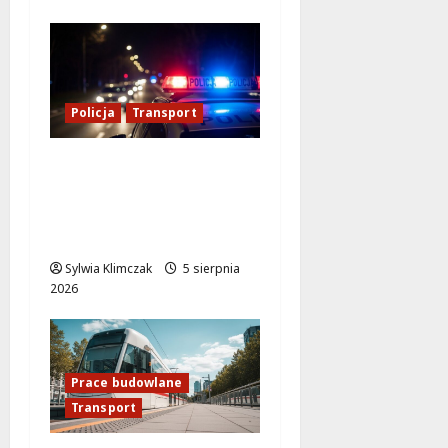
Policja
Transport
Transportowa
kontrola w Warszawie:
59 dowodów i 10 praw
jazdy zatrzymanych!
Sylwia Klimczak
5 sierpnia
2026
Prace budowlane
Transport