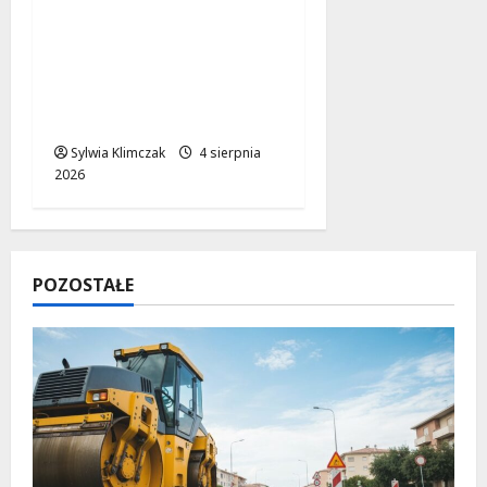
Nowe tramwajowe
połączenia w
Warszawie: II etap
modernizacji w węźle
Kino Femina
Sylwia Klimczak
4 sierpnia
2026
POZOSTAŁE