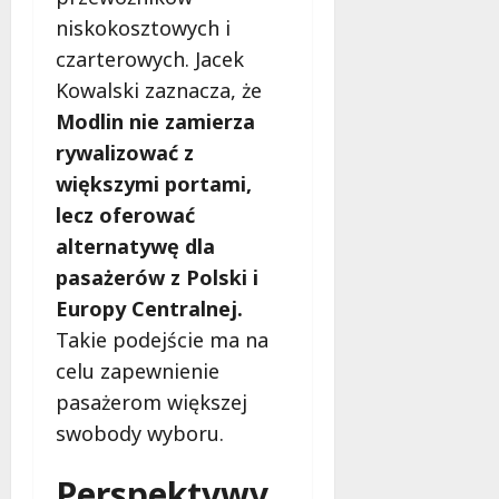
j
niskokosztowych i
e
czarterowych. Jacek
d
a
Kowalski zaznacza, że
r
Modlin nie zamierza
m
rywalizować z
o
większymi portami,
w
e
lecz oferować
b
alternatywę dla
a
pasażerów z Polski i
d
Europy Centralnej.
a
n
Takie podejście ma na
i
celu zapewnienie
a
pasażerom większej
d
l
swobody wyboru.
a
k
Perspektywy