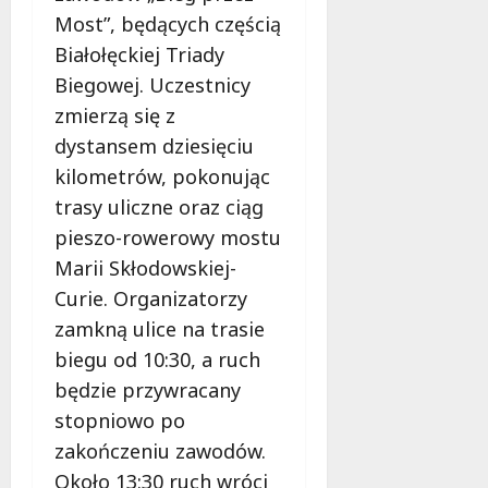
e
Most”, będących częścią
r
Białołęckiej Triady
u
Biegowej. Uczestnicy
j
e
zmierzą się z
d
dystansem dziesięciu
a
kilometrów, pokonując
r
trasy uliczne oraz ciąg
m
o
pieszo-rowerowy mostu
w
Marii Skłodowskiej-
e
Curie. Organizatorzy
b
a
zamkną ulice na trasie
d
biegu od 10:30, a ruch
a
będzie przywracany
n
stopniowo po
i
a
zakończeniu zawodów.
d
Około 13:30 ruch wróci