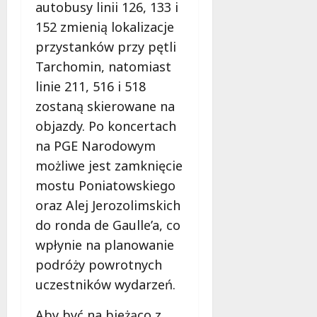
autobusy linii 126, 133 i
152 zmienią lokalizacje
przystanków przy pętli
Tarchomin, natomiast
linie 211, 516 i 518
zostaną skierowane na
objazdy. Po koncertach
na PGE Narodowym
możliwe jest zamknięcie
mostu Poniatowskiego
oraz Alej Jerozolimskich
do ronda de Gaulle’a, co
wpłynie na planowanie
podróży powrotnych
uczestników wydarzeń.
Aby być na bieżąco z