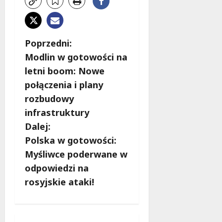
Z
Poprzedni:
Modlin w gotowości na
o
letni boom: Nowe
b
połączenia i plany
rozbudowy
a
infrastruktury
c
Dalej:
Polska w gotowości:
z
Myśliwce poderwane w
w
odpowiedzi na
rosyjskie ataki!
p
i