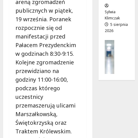
areną zgromadzeń
w
e
!
publicznych w piątek,
o
Sylwia
j
19 września. Poranek
Klimczak
8
8
a
5 sierpnia
sierpnia
sierpnia
rozpocznie się od
2026
d
2026
2026
manifestacji przed
r
Profilak
Pałacem Prezydenckim
o
Zdrowie
g
w godzinach 8:30-9:15.
Z
a
Kolejne zgromadzenie
a
d
d
przewidziano na
o
b
z
godziny 11:00-16:00,
a
d
podczas którego
j
r
uczestnicy
o
o
z
przemaszerują ulicami
w
d
i
Marszałkowską,
r
a
Świętokrzyską oraz
o
i
Traktem Królewskim.
w
d
i