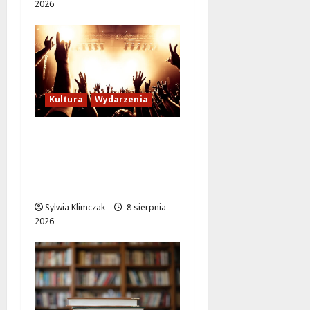
2026
Kultura
Wydarzenia
Letni wieczór z włoską
komedią „Follemente”:
miłość i śmiech na
ekranie!
Sylwia Klimczak
8 sierpnia
2026