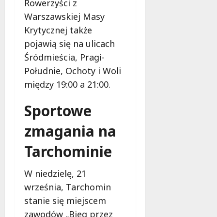
Rowerzyści z
ł
e
u
Warszawskiej Masy
:
g
Krytycznej także
M
o
a
pojawią się na ulicach
w
m
i
Śródmieścia, Pragi-
m
e
Południe, Ochoty i Woli
o
c
między 19:00 a 21:00.
b
z
u
n
Sportowe
s
o
w
ś
zmagania na
U
c
r
i
Tarchominie
s
!
u
s
W niedzielę, 21
30
i
październi
września, Tarchomin
e
2025
stanie się miejscem
o
f
zawodów „Bieg przez