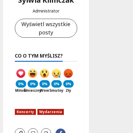
Administrator
Wyświetl wszystkie
posty
CO O TYM MYŚLISZ?
0%
0%
0%
0%
0%
Miłość
Śmieszny
Wow
Smutny
Zły
Koncerty
Wydarzenia