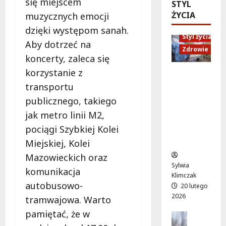
się miejscem
ó
STYL
d
e
M
w
ŻYCIA
muzycznych emocji
U
n
a
o
p
i
r
dzięki występom sanah.
d
Styl życia
:
o
t
Aby dotrzeć na
ż
W
r
Zdrowie
y
koncerty, zaleca się
y
i
ó
”
w
e
korzystanie z
w
n
Ruch,
a
c
n
a
transportu
dieta i
!
z
a
l
nawodni
publicznego, takiego
A
ó
d
e
enie:
l
jak metro linii M2,
r
a
ż
Sekrety
e
p
r
pociągi Szybkiej Kolei
a
zdroweg
j
e
m
k
o życia
Miejskiej, Kolei
a
ł
o
a
Mazowieckich oraz
K
e
w
c
Sylwia
E
komunikacja
n
e
h
Klimczak
N
ś
p
w
autobusowo-
20 lutego
z
m
o
W
2026
tramwajowa. Warto
n
i
d
i
pamiętać, że w
ó
e
Edukacja
r
l
w
Styl życi