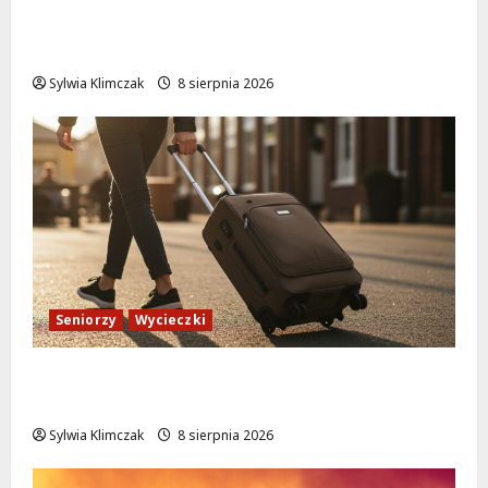
Kino pod gwiazdami: „Wielki Marty” na
leżakach w Wilanowie
Sylwia Klimczak
8 sierpnia 2026
Seniorzy
Wycieczki
Białołęka zaprasza seniorów na darmowe
podróże do Zamościa i Krakowa!
Sylwia Klimczak
8 sierpnia 2026