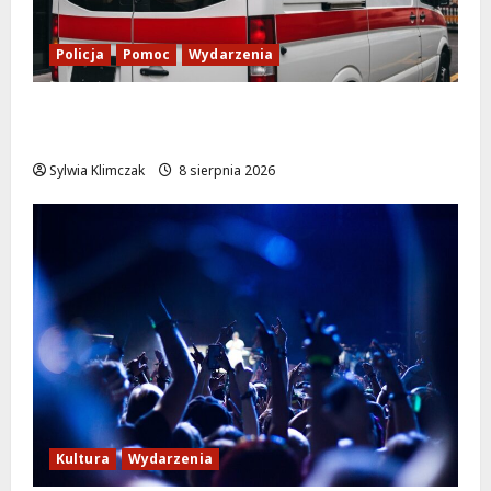
Policja
Pomoc
Wydarzenia
Szkolenie w akcji: Jak policjanci uratowali
życie w krytycznej sytuacji
Sylwia Klimczak
8 sierpnia 2026
Kultura
Wydarzenia