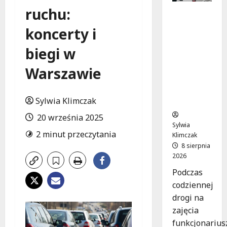
ruchu:
Szkolenie
w akcji:
koncerty i
Jak
policjanci
biegi w
uratowal
i życie w
Warszawie
krytyczn
ej
Sylwia Klimczak
sytuacji
20 września 2025
Sylwia
2 minut przeczytania
Klimczak
8 sierpnia
2026
Podczas
codziennej
drogi na
zajęcia
funkcjonarius