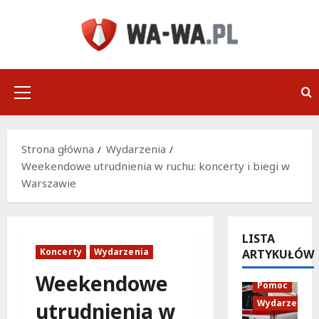
Przejdź
do
treści
Menu
główne
Strona główna
Wydarzenia
Weekendowe utrudnienia w ruchu: koncerty i biegi w
Warszawie
LISTA
Koncerty
Wydarzenia
ARTYKUŁÓW
Policja
Weekendowe
Pomoc
Wydarzenia
utrudnienia w