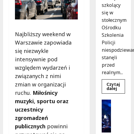
szkolący
się w
stołecznym
Ośrodku
Najbliższy weekend w
Szkolenia
Warszawie zapowiada
Policji
niespodziewa
się niezwykle
stanęli
intensywnie pod
przed
względem wydarzeń i
realnym...
związanych z nimi
zmian w organizacji
Czytaj
Dowied
dalej
ruchu.
Miłośnicy
się
więcej
muzyki, sportu oraz
o
Kultura
Szkolen
Wydarzen
uczestnicy
w
akcji:
K
zgromadzeń
Jak
i
policjan
publicznych
powinni
uratowa
n
życie
o