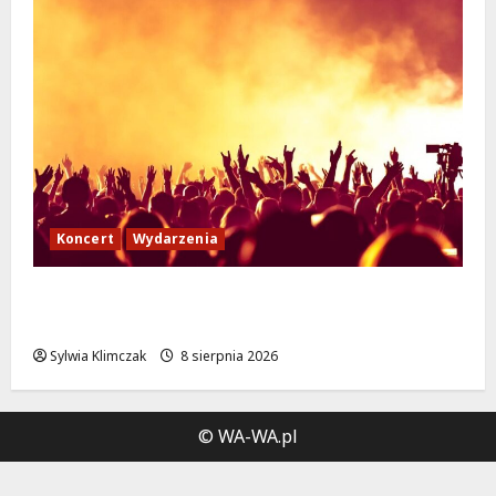
Koncert
Wydarzenia
Muzyczny Stand Up: Wieczór pełen śmiechu
i dźwięków w Białołęce
Sylwia Klimczak
8 sierpnia 2026
© WA-WA.pl