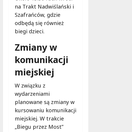
l
na Trakt Nadwiślański i
a
Szafrańców, gdzie
k
o
odbędą się również
b
biegi dzieci.
i
e
Zmiany w
t
5
komunikacji
0
+
miejskiej
4
W związku z
sierpnia
2026
wydarzeniami
planowane są zmiany w
kursowaniu komunikacji
miejskiej. W trakcie
„Biegu przez Most”