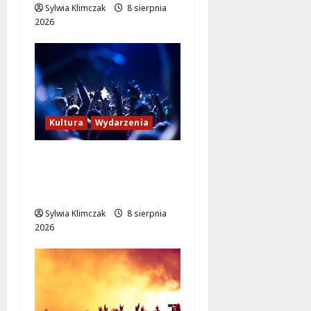
Sylwia Klimczak
8 sierpnia
2026
Kultura
Wydarzenia
Kino pod gwiazdami:
„Wielki Marty” na
leżakach w Wilanowie
Sylwia Klimczak
8 sierpnia
2026