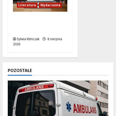
Literatura
Wydarzenia
Literackie Skarby w
Czytelni Naukowej:
Odkryj Nowe Hity!
Sylwia Klimczak
8 sierpnia
2026
POZOSTAŁE