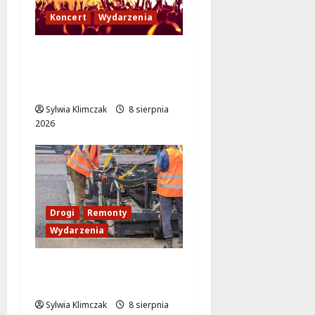
Koncert
Wydarzenia
Muzyczny Stand Up:
Wieczór pełen śmiechu
i dźwięków w Białołęce
Sylwia Klimczak
8 sierpnia
2026
Drogi
Remonty
Wydarzenia
Ursynów odżywa! Aleja
KEN znów przejezdna!
Sylwia Klimczak
8 sierpnia