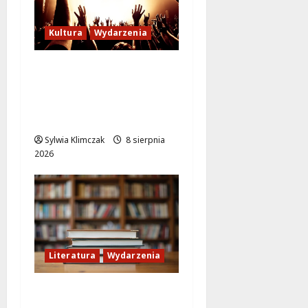
Kultura
Wydarzenia
Letni wieczór z włoską
komedią „Follemente”:
miłość i śmiech na
ekranie!
Sylwia Klimczak
8 sierpnia
2026
Literatura
Wydarzenia
Literackie Skarby w