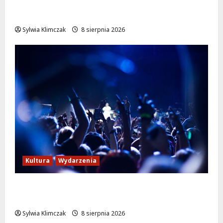
Szkolenie w akcji: Jak policjanci uratowali
życie w krytycznej sytuacji
Sylwia Klimczak
8 sierpnia 2026
Kultura
Wydarzenia
Kino pod gwiazdami: „Wielki Marty” na
leżakach w Wilanowie
Sylwia Klimczak
8 sierpnia 2026