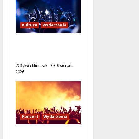
Kultura
Wydarzenia
Kino pod gwiazdami:
„Wielki Marty” na
leżakach w Wilanowie
Sylwia Klimczak
8 sierpnia
2026
Koncert
Wydarzenia
Muzyczny Stand Up: