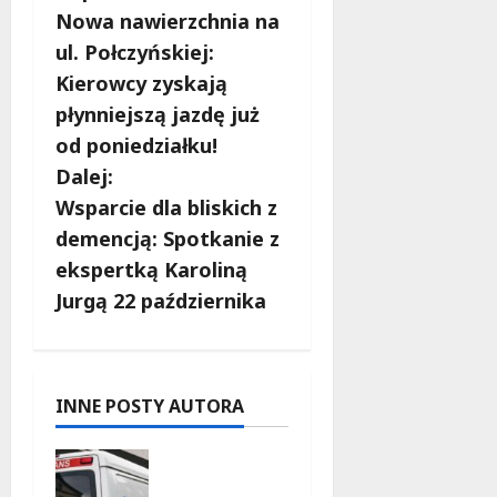
Nowa nawierzchnia na
o
ul. Połczyńskiej:
b
Kierowcy zyskają
płynniejszą jazdę już
a
od poniedziałku!
c
Dalej:
Wsparcie dla bliskich z
z
demencją: Spotkanie z
w
ekspertką Karoliną
Jurgą 22 października
p
i
s
INNE POSTY AUTORA
y
Szkolenie
w akcji: