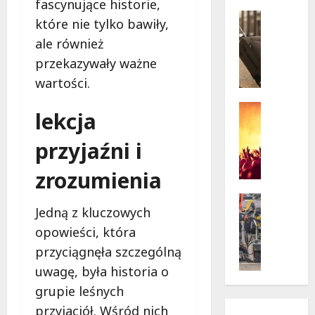
w
fascynujące historie,
krytycz
p
Seniorzy
sytuacji
które nie tylko bawiły,
o
Wycieczk
ale również
B
d
i
g
przekazywały ważne
a
w
wartości.
ł
i
o
a
Koncert
lekcja
ł
Wydarzen
z
M
ę
d
przyjaźni i
u
k
a
z
a
m
zrozumienia
y
z
i
c
a
Drogi
:
Jedną z kluczowych
z
Remonty
p
„
Wydarzen
n
r
opowieści, która
W
U
y
a
i
przyciągnęła szczególną
r
S
s
e
uwagę, była historia o
s
t
z
l
y
grupie leśnych
a
a
k
n
n
s
i
przyjaciół. Wśród nich