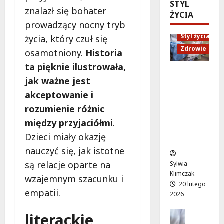
ó
STYL
d
e
M
znalazł się bohater
w
ŻYCIA
U
n
a
prowadzący nocny tryb
o
p
i
r
d
Styl życia
:
życia, który czuł się
o
t
ż
W
r
Zdrowie
y
osamotniony.
Historia
y
i
ó
”
ta pięknie ilustrowała,
w
e
w
n
Ruch,
a
jak ważne jest
c
n
a
dieta i
!
z
a
akceptowanie i
l
nawodni
A
ó
d
e
enie:
rozumienie różnic
l
r
a
ż
Sekrety
między przyjaciółmi
.
e
p
r
a
zdroweg
j
Dzieci miały okazję
e
m
k
o życia
a
ł
o
a
nauczyć się, jak istotne
K
e
w
c
są relacje oparte na
Sylwia
E
n
e
h
Klimczak
wzajemnym szacunku i
N
ś
p
w
20 lutego
z
m
empatii.
o
W
2026
n
i
d
i
ó
e
Edukacja
r
literackie
l
w
Styl życi