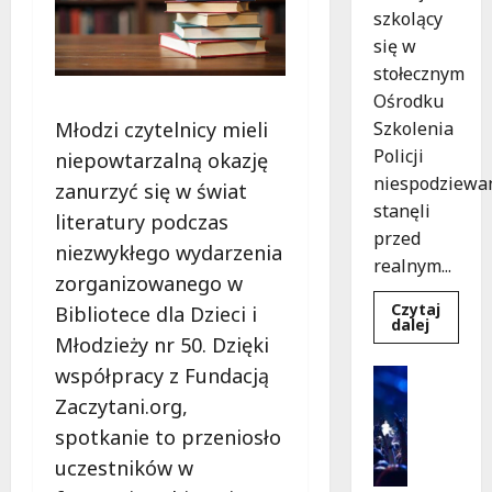
szkolący
się w
stołecznym
Ośrodku
Młodzi czytelnicy mieli
Szkolenia
Policji
niepowtarzalną okazję
niespodziewa
zanurzyć się w świat
stanęli
literatury podczas
przed
niezwykłego wydarzenia
realnym...
zorganizowanego w
Czytaj
Bibliotece dla Dzieci i
Dowied
dalej
się
Młodzieży nr 50. Dzięki
więcej
o
współpracy z Fundacją
Kultura
Szkolen
Wydarzen
w
Zaczytani.org,
akcji:
K
Jak
spotkanie to przeniosło
i
policjan
uratowa
uczestników w
n
życie
o