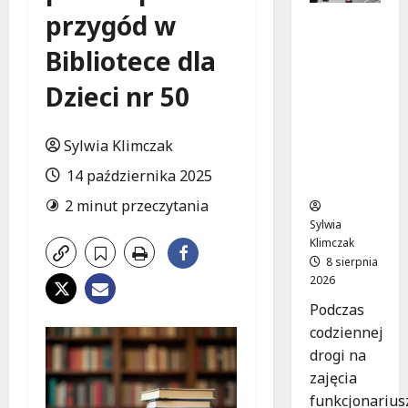
przygód w
Szkolenie
w akcji:
Bibliotece dla
Jak
policjanci
Dzieci nr 50
uratowal
i życie w
krytyczn
Sylwia Klimczak
ej
14 października 2025
sytuacji
2 minut przeczytania
Sylwia
Klimczak
8 sierpnia
2026
Podczas
codziennej
drogi na
zajęcia
funkcjonarius