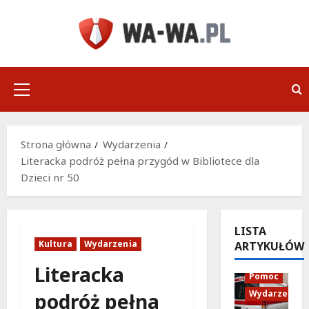
Przejdź
do
treści
Menu
główne
Strona główna
Wydarzenia
Literacka podróż pełna przygód w Bibliotece dla
Dzieci nr 50
LISTA
Kultura
Wydarzenia
ARTYKUŁÓW
Policja
Literacka
Pomoc
Wydarzenia
podróż pełna