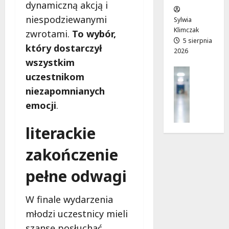
dynamiczną akcją i
w
e
!
o
niespodziewanymi
Sylwia
j
Klimczak
zwrotami.
To wybór,
8
8
a
5 sierpnia
sierpnia
sierpnia
który dostarczył
2026
d
2026
2026
wszystkim
r
Profilak
o
uczestnikom
Zdrowie
g
niezapomnianych
Z
a
emocji
.
a
d
d
o
b
literackie
z
a
d
zakończenie
j
r
o
o
pełne odwagi
z
w
d
i
r
a
W finale wydarzenia
o
i
młodzi uczestnicy mieli
w
d
szansę posłuchać
i