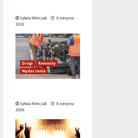
Wieczór pełen śmiechu
i dźwięków w Białołęce
Sylwia Klimczak
8 sierpnia
2026
Drogi
Remonty
Wydarzenia
Ursynów odżywa! Aleja
KEN znów przejezdna!
Sylwia Klimczak
8 sierpnia
2026