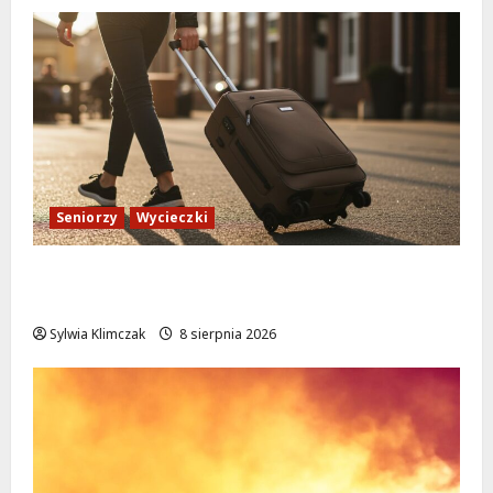
Seniorzy
Wycieczki
Białołęka zaprasza seniorów na darmowe
podróże do Zamościa i Krakowa!
Sylwia Klimczak
8 sierpnia 2026