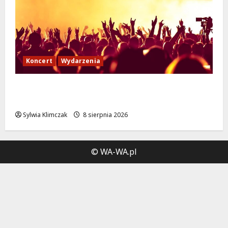
Koncert
Wydarzenia
Muzyczny Stand Up: Wieczór pełen śmiechu
i dźwięków w Białołęce
Sylwia Klimczak
8 sierpnia 2026
© WA-WA.pl