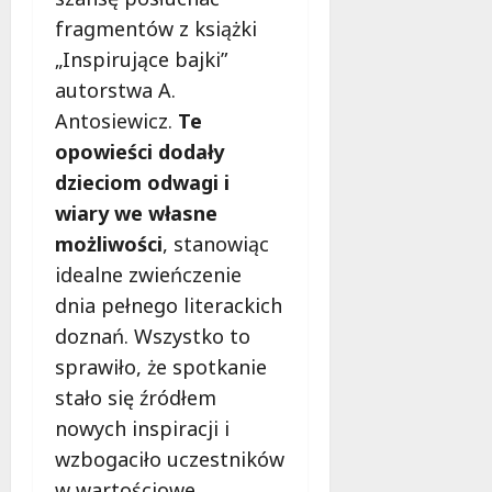
ł
e
fragmentów z książki
u
:
g
„Inspirujące bajki”
M
o
autorstwa A.
a
w
Antosiewicz.
Te
m
i
m
opowieści dodały
e
o
c
dzieciom odwagi i
b
z
wiary we własne
u
n
s
możliwości
, stanowiąc
o
w
ś
idealne zwieńczenie
U
c
dnia pełnego literackich
r
i
doznań. Wszystko to
s
!
u
sprawiło, że spotkanie
s
stało się źródłem
30
i
październi
nowych inspiracji i
e
2025
wzbogaciło uczestników
o
f
w wartościowe