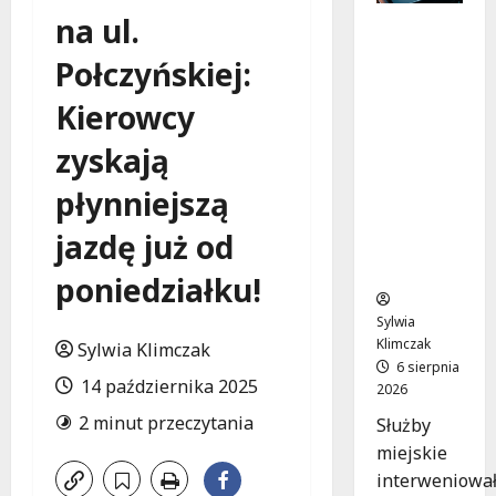
na ul.
Zasypany
pod
Połczyńskiej:
cmentar
nym
Kierowcy
murem:
interwen
zyskają
cja służb
płynniejszą
w
dramaty
jazdę już od
cznej
sytuacji
poniedziałku!
Sylwia
Klimczak
Sylwia Klimczak
6 sierpnia
14 października 2025
2026
2 minut przeczytania
Służby
miejskie
interweniowa