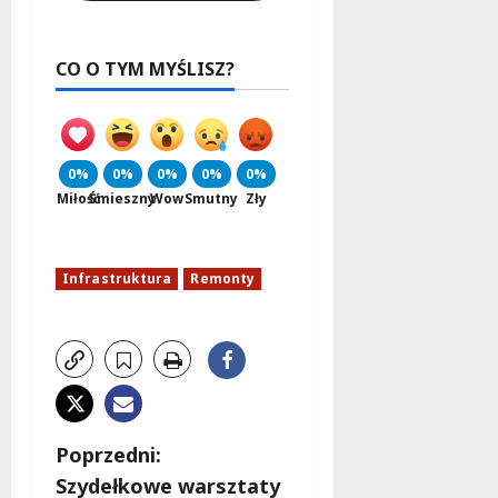
CO O TYM MYŚLISZ?
0%
0%
0%
0%
0%
Miłość
Śmieszny
Wow
Smutny
Zły
Infrastruktura
Remonty
Z
Poprzedni:
Szydełkowe warsztaty