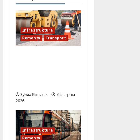
6 sierpnia
2026
Infrastruktura
Remonty
Transport
Nowe ścieżki dla
pieszych i
rowerzystów na
Moście
Siekierkowskim!
Sylwia Klimczak
6 sierpnia
2026
Infrastruktura
Remonty