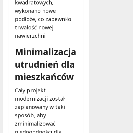
d
2026
kwadratowych,
i
ł
wykonano nowe
e
u
:
podłoże, co zapewniło
g
M
o
trwałość nowej
a
w
nawierzchni.
m
i
m
e
Minimalizacja
o
c
b
z
utrudnień dla
u
n
s
o
mieszkańców
w
ś
U
c
Cały projekt
r
i
s
modernizacji został
!
u
zaplanowany w taki
s
30
sposób, aby
i
październi
e
zminimalizować
2025
o
niedogodności dla