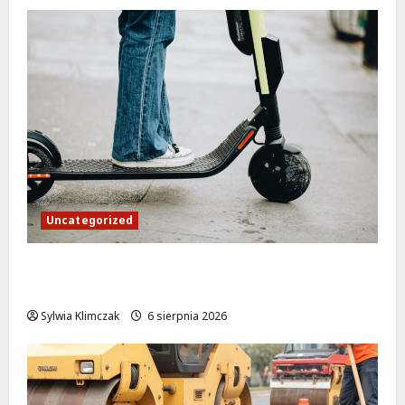
Uncategorized
Młodzi funkcjonariusze w akcji: jak
szkolenie zamieniło się w ratunek
Sylwia Klimczak
6 sierpnia 2026