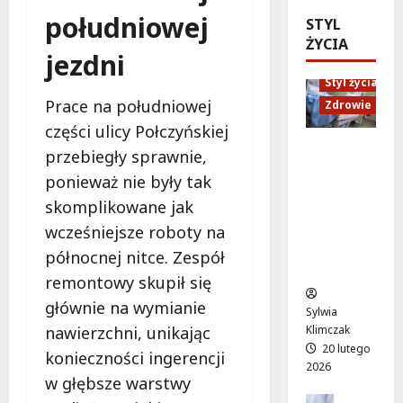
a
e
l
c
południowej
STYL
t
s
a
j
ŻYCIA
n
z
t
i
jezdni
a
y
o
:
p
c
Styl życia
w
j
o
h
a
Prace na południowej
Zdrowie
a
m
i
t
części ulicy Połczyńskiej
k
o
r
r
s
Ruch,
przebiegły sprawnie,
c
o
a
z
dieta i
ponieważ nie były tak
p
w
k
k
nawodni
s
e
c
skomplikowane jak
o
enie:
y
r
y
l
Sekrety
wcześniejsze roboty na
c
z
j
e
zdroweg
północnej nitce. Zespół
h
y
n
n
o życia
o
remontowy skupił się
s
y
i
l
t
c
głównie na wymianie
e
Sylwia
o
ó
h
z
Klimczak
nawierzchni, unikając
g
w
c
a
20 lutego
konieczności ingerencji
i
n
e
m
2026
c
a
n
w głębsze warstwy
i
z
M
a
Edukacja