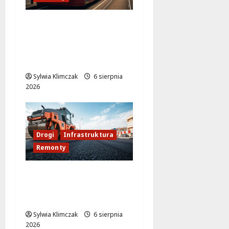
Rewitalizacja węzła
Kino Femina: Nowe
oblicze Warszawskich
ulic
Sylwia Klimczak
6 sierpnia
2026
Drogi
Infrastruktura
Remonty
Rewitalizacja ul.
Loteryjki: Co nowego
na placu budowy?
Sylwia Klimczak
6 sierpnia
2026