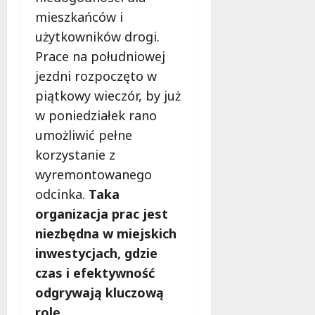
f
mieszkańców i
e
użytkowników drogi.
r
u
Prace na południowej
j
jezdni rozpoczęto w
e
piątkowy wieczór, by już
d
w poniedziałek rano
a
r
umożliwić pełne
m
korzystanie z
o
wyremontowanego
w
e
odcinka.
Taka
b
organizacja prac jest
a
niezbędna w miejskich
d
inwestycjach, gdzie
a
n
czas i efektywność
i
odgrywają kluczową
a
rolę.