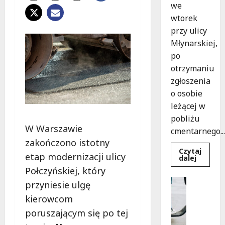
we
wtorek
przy ulicy
Młynarskiej,
po
otrzymaniu
zgłoszenia
o osobie
leżącej w
pobliżu
W Warszawie
cmentarnego...
zakończono istotny
Czytaj
etap modernizacji ulicy
Dowied
dalej
się
Połczyńskiej, który
więcej
o
Uncatego
przyniesie ulgę
Zasypa
M
pod
kierowcom
cmenta
ł
murem:
poruszającym się po tej
o
interwe
służb
d