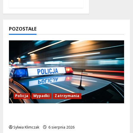
POZOSTAŁE
Policja
Wypadki
Zatrzymania
Zasypany pod cmentarnym murem:
interwencja służb w dramatycznej sytuacji
Sylwia Klimczak
6 sierpnia 2026