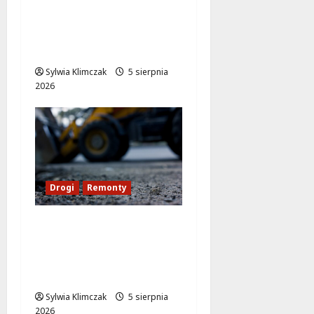
torowiska na
Puławskiej: Co zmienia
się od 15 sierpnia?
Sylwia Klimczak
5 sierpnia
2026
Drogi
Remonty
Remont Połczyńskiej:
Utrudnienia dla
kierowców na nowej
jezdni
Sylwia Klimczak
5 sierpnia
2026