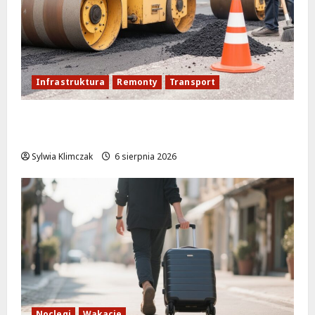
Infrastruktura
Remonty
Transport
Nowe ścieżki dla pieszych i rowerzystów
na Moście Siekierkowskim!
Sylwia Klimczak
6 sierpnia 2026
Noclegi
Wakacje