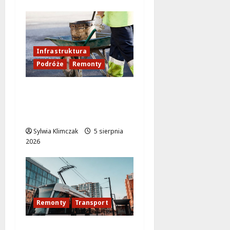
Infrastruktura
Podróże
Remonty
Aleja Sztandarów w
budowie: Zmiany w
ruchu od 7 sierpnia!
Sylwia Klimczak
5 sierpnia
2026
Remonty
Transport
Modernizacja