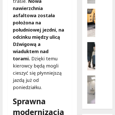
trasie.
Nowa
w
dramaty
z
nawierzchnia
sytuacji
i
Infrastr
asfaltowa została
Remonty
f
Transpor
położona na
u
N
n
południowej jezdni, na
o
k
odcinku między ulicą
w
c
e
Dźwigową a
Noclegi
j
ś
Wakacje
o
wiaduktem nad
c
W
n
torami.
Dzięki temu
i
a
a
kierowcy będą mogli
e
r
r
ż
s
cieszyć się płynniejszą
i
k
z
Wsparcie
u
jazdą już od
i
a
Zdrowie 
s
poniedziałku.
B
d
w
z
e
l
s
e
Sprawna
z
a
k
w
p
p
i
a
modernizacja
ł
i
e
k