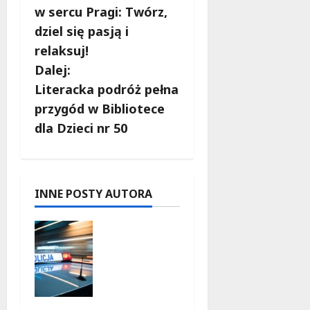
o
w sercu Pragi: Twórz,
b
dziel się pasją i
relaksuj!
a
Dalej:
c
Literacka podróż pełna
przygód w Bibliotece
z
dla Dzieci nr 50
w
p
INNE POSTY AUTORA
i
Zasypany
s
pod
cmentarn
y
ym
murem:
interwenc