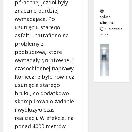
północnej jezdni były
ców
r
T
!
a
w
znacznie bardziej
6
d
o
sierpnia
Sylwia
6
wymagające. Po
n
j
2026
Klimczak
sierpnia
usunięciu starego
i
a
5 sierpnia
2026
asfaltu natrafiono na
2026
a
d
j
r
problemy z
Profilak
u
o
podbudową, które
Zdrowie
ż
g
Z
wymagały gruntownej i
o
a
a
t
d
czasochłonnej naprawy.
d
w
o
Konieczne było również
b
a
z
usunięcie starego
a
r
d
j
bruku, co dodatkowo
t
r
o
a
o
skomplikowało zadanie
z
!
w
i wydłużyło czas
d
i
realizacji. W efekcie, na
r
a
6
o
ponad 4000 metrów
i
sierpnia
w