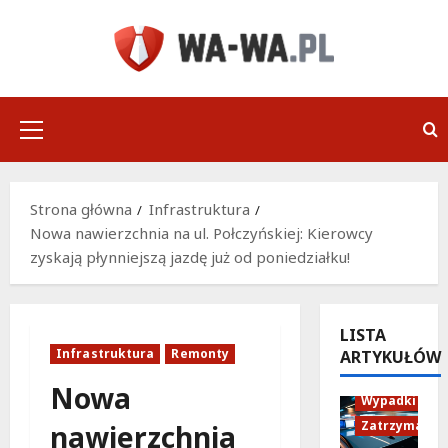
Przejdź
do
treści
Menu
główne
Strona główna
Infrastruktura
Nowa nawierzchnia na ul. Połczyńskiej: Kierowcy
zyskają płynniejszą jazdę już od poniedziałku!
LISTA
Infrastruktura
Remonty
ARTYKUŁÓW
Policja
Nowa
Wypadki
Zatrzymania
nawierzchnia