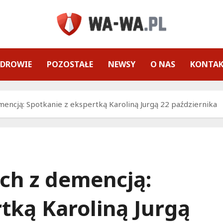
ZDROWIE
POZOSTAŁE
NEWSY
O NAS
KONTA
emencją: Spotkanie z ekspertką Karoliną Jurgą 22 października
ich z demencją:
tką Karoliną Jurgą