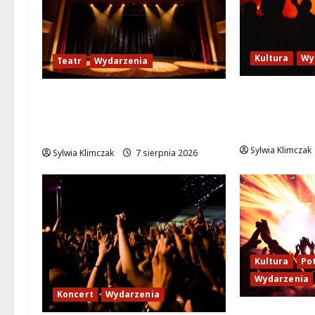
Kultura
Wy
Teatr
Wydarzenia
Thriller po
Magiczne chwile z teatrem:
Plenerowy 
przygoda gęsi i lisa na plaży
marszu” w 
w Wawrze!
Sylwia Klimczak
Sylwia Klimczak
7 sierpnia 2026
Kultura
Po
Wydarzenia
Koncert
Wydarzenia