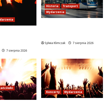
Historia
Transport
Wydarzenia
darzenia
Zabytkowy wrocławski
tramwaj zaskakuje
d gwiazdami:
Warszawę!
seans „Wielkiego
Wilanowie!
Sylwia Klimczak
7 sierpnia 2026
7 sierpnia 2026
tańcówki
Koncerty
Wydarzenia
Muzyczne Wydarzenie, Które