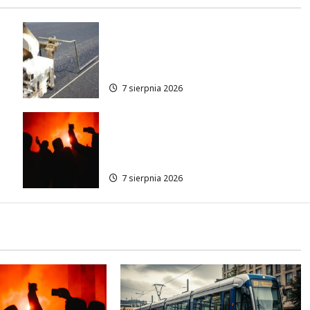
Ulica Kubańska w nowej
odsłonie: remont startuje w
poniedziałek!
7 sierpnia 2026
Thriller pod gwiazdami:
w
Plenerowy seans „Wielkiego
marszu” w Wilanowie!
7 sierpnia 2026