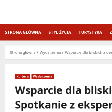
Przejdź
do
treści
STRONA GŁÓWNA
STYL ŻYCIA
TURYSTYKA
Strona główna
Wydarzenia
Wsparcie dla bliskich z d
Kultura
Wydarzenia
Wsparcie dla blisk
Spotkanie z eksper