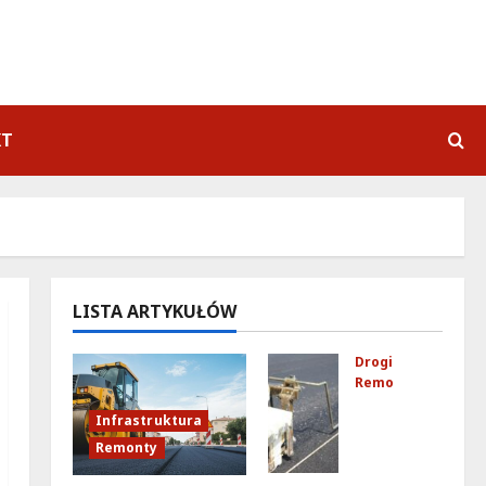
KT
LISTA ARTYKUŁÓW
Drogi
Remonty
Ulic
Infrastruktura
a
Remonty
Kub