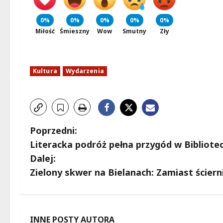
0%
0%
0%
0%
0%
Miłość
Śmieszny
Wow
Smutny
Zły
Kultura
Wydarzenia
Z
Poprzedni:
Literacka podróż pełna przygód w Bibliotece
o
Dalej:
b
Zielony skwer na Bielanach: Zamiast ściern
a
c
INNE POSTY AUTORA