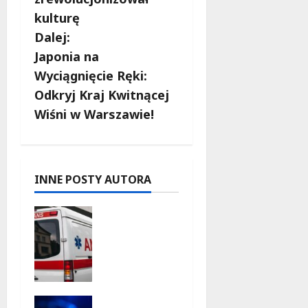
a
kulturę
c
Dalej:
Japonia na
z
Wyciągnięcie Ręki:
w
Odkryj Kraj Kwitnącej
Wiśni w Warszawie!
p
i
s
INNE POSTY AUTORA
y
Szkolenie
w akcji:
Jak
policjanci
uratowali
życie w
Kino pod
krytyczne