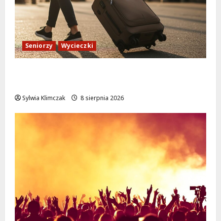
Seniorzy
Wycieczki
Białołęka zaprasza seniorów na darmowe
podróże do Zamościa i Krakowa!
Sylwia Klimczak
8 sierpnia 2026