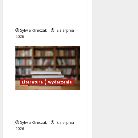
komedią „Follemente”:
miłość i śmiech na
ekranie!
Sylwia Klimczak
8 sierpnia
2026
Literatura
Wydarzenia
Literackie Skarby w
Czytelni Naukowej:
Odkryj Nowe Hity!
Sylwia Klimczak
8 sierpnia
2026