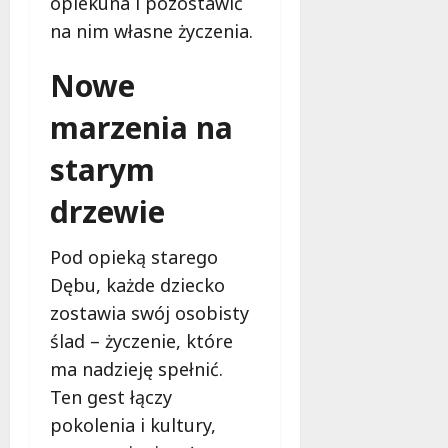
opiekuna i pozostawić
e
na nim własne życzenia.
r
u
Nowe
j
e
marzenia na
d
a
starym
r
m
drzewie
o
w
e
Pod opieką starego
b
Dębu, każde dziecko
a
zostawia swój osobisty
d
ślad – życzenie, które
a
n
ma nadzieję spełnić.
i
Ten gest łączy
a
pokolenia i kultury,
d