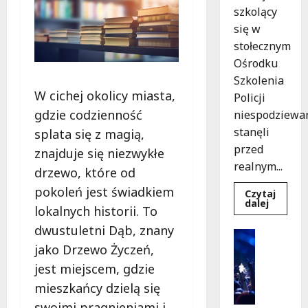
szkolący
się w
stołecznym
Ośrodku
Szkolenia
W cichej okolicy miasta,
Policji
gdzie codzienność
niespodziewa
stanęli
splata się z magią,
przed
znajduje się niezwykłe
realnym...
drzewo, które od
pokoleń jest świadkiem
Czytaj
Dowied
dalej
lokalnych historii. To
się
więcej
dwustuletni Dąb, znany
o
Kultura
Szkolen
Wydarzen
jako Drzewo Życzeń,
w
akcji:
K
jest miejscem, gdzie
Jak
i
policjan
mieszkańcy dzielą się
uratowa
n
życie
swoimi pragnieniami i
o