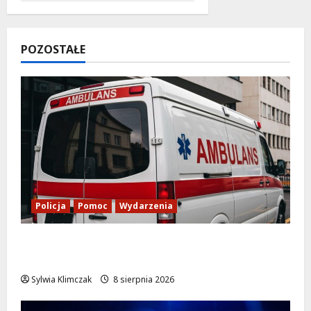
POZOSTAŁE
Policja
Pomoc
Wydarzenia
Szkolenie w akcji: Jak policjanci uratowali
życie w krytycznej sytuacji
Sylwia Klimczak
8 sierpnia 2026