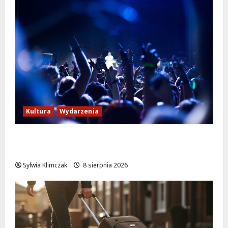
Kultura
Wydarzenia
Kino pod gwiazdami: „Wielki Marty” na
leżakach w Wilanowie
Sylwia Klimczak
8 sierpnia 2026