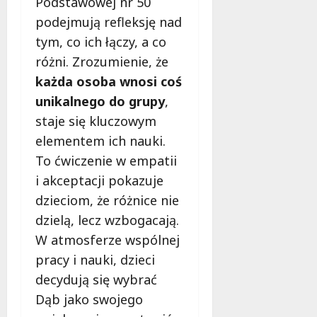
Podstawowej nr 50
ł
e
u
podejmują refleksję nad
:
g
tym, co ich łączy, a co
M
o
różni. Zrozumienie, że
a
w
m
każda osoba wnosi coś
i
m
e
unikalnego do grupy
,
o
c
staje się kluczowym
b
z
u
elementem ich nauki.
n
s
To ćwiczenie w empatii
o
w
ś
i akceptacji pokazuje
U
c
dzieciom, że różnice nie
r
i
s
dzielą, lecz wzbogacają.
!
u
W atmosferze wspólnej
s
30
pracy i nauki, dzieci
i
październi
decydują się wybrać
e
2025
o
Dąb jako swojego
f