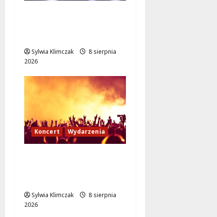
Kino pod gwiazdami:
„Wielki Marty” na
leżakach w Wilanowie
Sylwia Klimczak
8 sierpnia
2026
Koncert
Wydarzenia
Muzyczny Stand Up:
Wieczór pełen śmiechu
i dźwięków w Białołęce
Sylwia Klimczak
8 sierpnia
2026