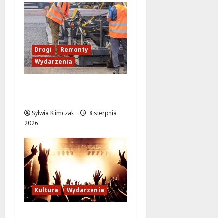
Drogi
Remonty
Wydarzenia
Ursynów odżywa! Aleja
KEN znów przejezdna!
Sylwia Klimczak
8 sierpnia
2026
Kultura
Wydarzenia
Letni wieczór z włoską