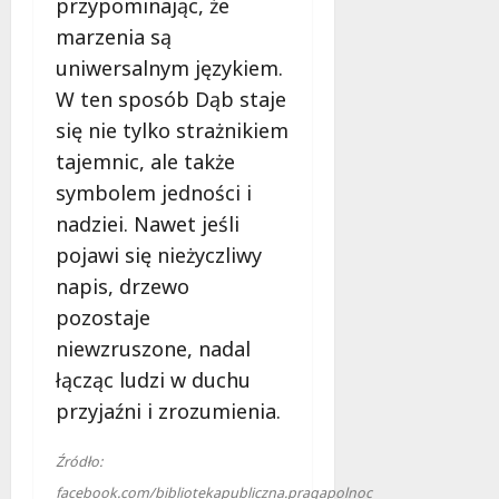
przypominając, że
l
a
marzenia są
k
uniwersalnym językiem.
o
W ten sposób Dąb staje
b
i
się nie tylko strażnikiem
e
tajemnic, ale także
t
symbolem jedności i
5
nadziei. Nawet jeśli
0
+
pojawi się nieżyczliwy
napis, drzewo
4
pozostaje
sierpnia
niewzruszone, nadal
2026
łącząc ludzi w duchu
przyjaźni i zrozumienia.
Źródło:
facebook.com/bibliotekapubliczna.pragapolnoc