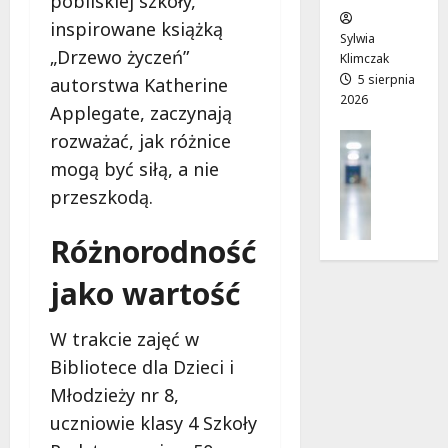
pobliskiej szkoły,
w
e
!
inspirowane książką
o
Sylwia
„Drzewo życzeń”
j
Klimczak
8
8
a
5 sierpnia
autorstwa Katherine
sierpnia
sierpnia
2026
d
2026
2026
Applegate, zaczynają
r
Profilak
rozważać, jak różnice
o
Zdrowie
mogą być siłą, a nie
g
Z
a
przeszkodą.
a
d
d
o
Różnorodność
b
z
a
d
jako wartość
j
r
o
o
z
W trakcie zajęć w
w
d
Bibliotece dla Dzieci i
i
r
a
Młodzieży nr 8,
o
i
uczniowie klasy 4 Szkoły
w
d
i