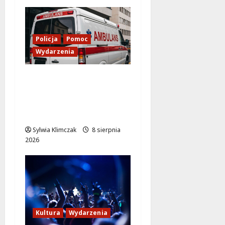
2026
Policja
Pomoc
Wydarzenia
Szkolenie w akcji: Jak
policjanci uratowali
życie w krytycznej
sytuacji
Sylwia Klimczak
8 sierpnia
2026
Kultura
Wydarzenia