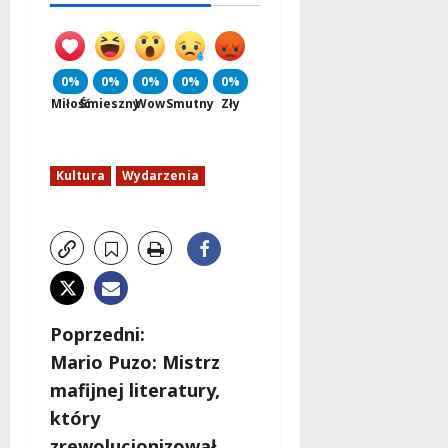
0%
0%
0%
0%
0%
Miłość
Śmieszny
Wow
Smutny
Zły
Kultura
Wydarzenia
Z
Poprzedni:
Mario Puzo: Mistrz
o
mafijnej literatury,
b
który
zrewolucjonizował