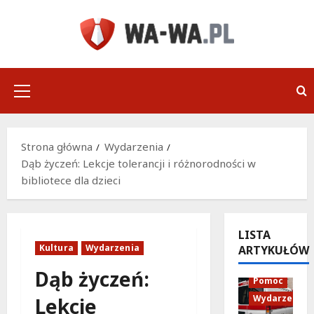
Przejdź
do
treści
Menu
główne
Strona główna
Wydarzenia
Dąb życzeń: Lekcje tolerancji i różnorodności w
bibliotece dla dzieci
LISTA
Kultura
Wydarzenia
ARTYKUŁÓW
Policja
Dąb życzeń:
Pomoc
Wydarzenia
Lekcje