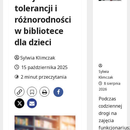
tolerancji i
Szkolenie
w akcji:
różnorodności
Jak
policjanci
w bibliotece
uratowal
i życie w
dla dzieci
krytyczn
ej
Sylwia Klimczak
sytuacji
15 października 2025
Sylwia
2 minut przeczytania
Klimczak
8 sierpnia
2026
Podczas
codziennej
drogi na
zajęcia
funkcjonarius