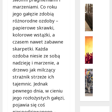
w
krytycz
p
Seniorzy
marzeniami. Co roku
sytuacji
o
Wycieczk
jego gałęzie zdobią
B
d
różnorodne ozdoby –
i
g
a
w
papierowe skrawki,
ł
i
kolorowe wstążki, a
o
a
Koncert
czasem nawet zabawne
ł
Wydarzen
z
M
skarpetki. Każda
ę
d
u
k
a
ozdoba niesie ze sobą
z
a
m
nadzieję i marzenie, a
y
z
i
drzewo jak milczący
c
a
Drogi
:
z
Remonty
p
strażnik strzeże ich
„
Wydarzen
n
r
W
tajemnic. Jednak
U
y
a
i
pewnego dnia, w cieniu
r
S
s
e
s
jego rozłożystych gałęzi,
t
z
l
y
a
a
k
pojawia się coś
n
n
s
i
niespodziewanego –