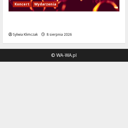
Koncert
Wydarzenia
Muzyczny Stand Up: Wieczór pełen śmiechu
i dźwięków w Białołęce
Sylwia Klimczak
8 sierpnia 2026
© WA-WA.pl