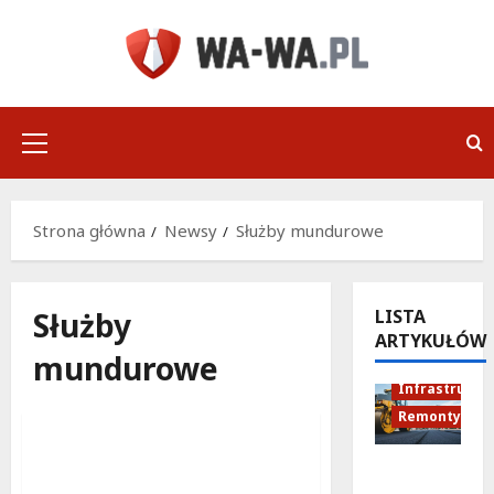
Przejdź
do
treści
Menu
główne
Strona główna
Newsy
Służby mundurowe
Służby
LISTA
ARTYKUŁÓW
mundurowe
Służby mundurowe
Infrastruktu
Wydarzenia
Remonty
Mokotów w akcji: Piknik
Rewolucj
Służb Mundurowych z
a na ulicy