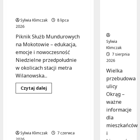
emocjonującymi
Okrąg:
pokazami!
Przebudo
wa już w
Sylwia Klimczak
8 lipca
drodze!
2026
Piknik Służb Mundurowych
Sylwia
na Mokotowie – edukacja,
Klimczak
emocje i nowoczesność
7 sierpnia
Niedzielne przedpołudnie
2026
w okolicach stacji metra
Wielka
Wilanowska...
przebudowa
Edukacja
ulicy
Podstawowe kategorie
Dowiedz
Czytaj dalej
się
Okrąg –
Służby mundurowe
więcej
o
ważne
Mokotów
informacje
w
Mundurowe klasy w
akcji:
dla
szkołach: Nowa fala
Piknik
Służb
zainteresowania!
mieszkańców
Mundurowych
z
i
Sylwia Klimczak
7 czerwca
emocjonującymi
2026