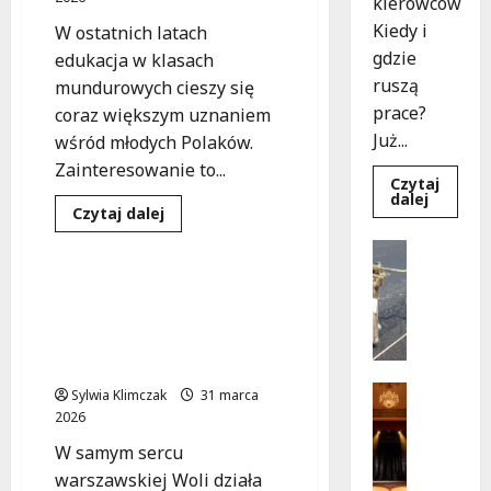
pokazami!
kierowców
Kiedy i
W ostatnich latach
gdzie
edukacja w klasach
ruszą
mundurowych cieszy się
prace?
coraz większym uznaniem
Już...
wśród młodych Polaków.
Zainteresowanie to...
Czytaj
Edukacja
Dowied
dalej
Służby mundurowe
Dowiedz
się
Czytaj dalej
się
więcej
Wydarzenia
więcej
o
Drogi
o
Rewoluc
Remonty
Mundurowe
na
klasy
ulicy
U
Mundurowe
w
Okrąg:
l
wykształcenie w sercu
szkołach:
Przebu
Nowa
już
i
Woli: nowa era edukacji
fala
w
c
dla przyszłych służb
zainteresowania!
drodze!
a
Teatr
Sylwia Klimczak
31 marca
K
Wydarzen
2026
M
u
W samym sercu
a
b
warszawskiej Woli działa
g
a