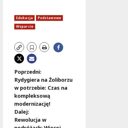
Edukacja
Podstawowe
Wsparcie
Z
Poprzedni:
Rydygiera na Żoliborzu
o
w potrzebie: Czas na
b
kompleksową
modernizację!
a
Dalej:
c
Rewolucja w
podróżach: Więcej