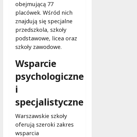
k
obejmującą 77
o
placówek. Wśród nich
b
znajdują się specjalne
i
e
przedszkola, szkoły
t
podstawowe, licea oraz
5
szkoły zawodowe.
0
+
Wsparcie
4
psychologiczne
sierpnia
2026
i
specjalistyczne
Warszawskie szkoły
oferują szeroki zakres
wsparcia