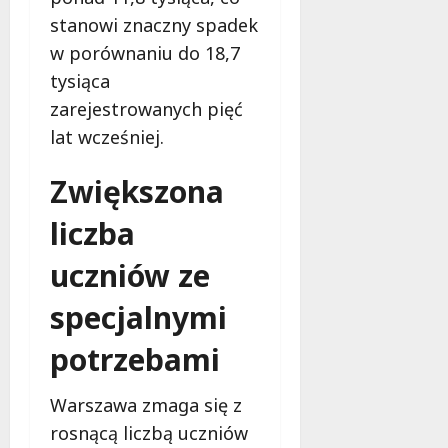
g
M
stanowi znaczny spadek
o
a
w
w porównaniu do 18,7
m
i
tysiąca
m
e
o
zarejestrowanych pięć
c
b
z
lat wcześniej.
u
n
s
o
Zwiększona
w
ś
U
c
liczba
r
i
s
uczniów ze
!
u
s
specjalnymi
30
i
październi
e
potrzebami
2025
o
f
Warszawa zmaga się z
e
rosnącą liczbą uczniów
r