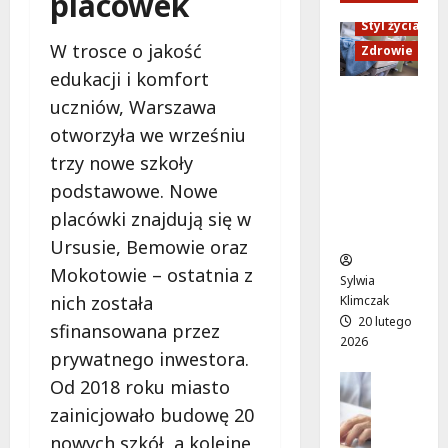
placówek
a
i
c
d
ń
e
Styl życia
y
z
s
p
W trosce o jakość
O
Zdrowie
i
k
e
k
e
edukacji i komfort
a
ł
r
w
Ruch,
uczniów, Warszawa
w
n
ą
B
dieta i
otworzyła we wrześniu
n
e
g
i
nawodni
o
k
:
trzy nowe szkoły
e
enie:
w
o
P
l
podstawowe. Nowe
Sekrety
e
n
r
a
zdroweg
placówki znajdują się w
j
c
z
n
o życia
Ursusie, Bemowie oraz
o
e
e
a
d
r
b
Mokotowie – ostatnia z
c
Sylwia
s
t
u
h
nich została
Klimczak
ł
ó
d
o
20 lutego
sfinansowana przez
o
w
o
d
2026
n
n
prywatnego inwestora.
w
9
i
a
a
Edukacja
s
Od 2018 roku miasto
e
Styl życi
ż
j
i
zainicjowało budowę 20
Zdrowie
:
y
u
e
nowych szkół, a kolejne
r
E
w
ż