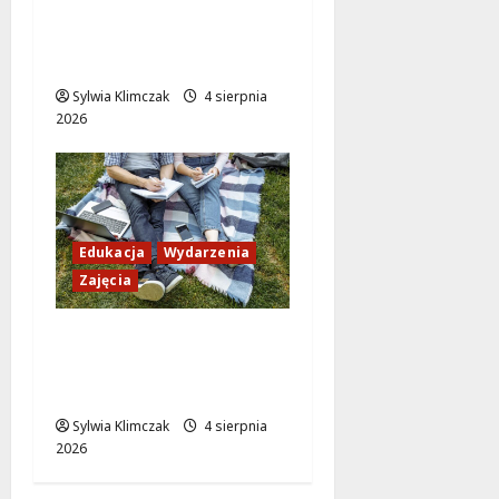
przedszkole, które
zmienią życie lokalnej
społeczności!
Sylwia Klimczak
4 sierpnia
2026
Edukacja
Wydarzenia
Zajęcia
Ciekawe sierpniowe
zajęcia dla dzieci w
Multicentrum!
Sylwia Klimczak
4 sierpnia
2026