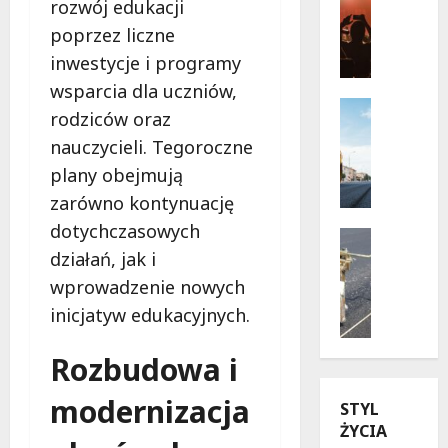
rozwój edukacji
Wydarzen
s
poprzez liczne
J
a
a
inwestycje i programy
d
z
y
wsparcia dla uczniów,
z
r
Infrastr
rodziców oraz
o
Remonty
u
w
nauczycieli. Tegoroczne
R
c
e
e
h
plany obejmują
l
w
u
zarówno kontynuację
a
o
n
dotychczasowych
t
l
Drogi
a
o
u
Remonty
działań, jak i
W
U
w
c
i
wprowadzenie nowych
l
W
j
s
inicjatyw edukacyjnych.
i
a
a
ł
c
r
n
o
Rozbudowa i
a
s
a
s
K
z
u
t
modernizacja
STYL
u
a
l
r
ŻYCIA
b
w
i
a