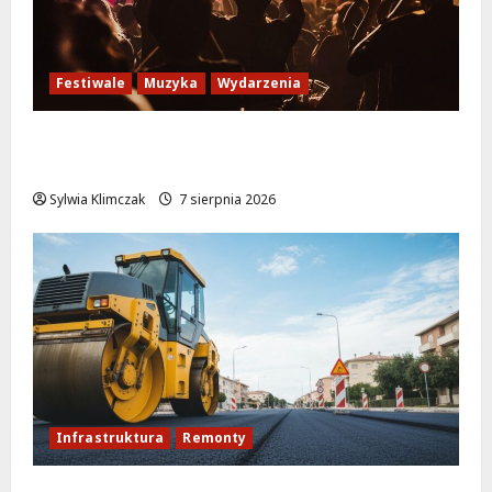
Festiwale
Muzyka
Wydarzenia
Jazzowe lato w Warszawie pełne
koncertów na żywo
Sylwia Klimczak
7 sierpnia 2026
Infrastruktura
Remonty