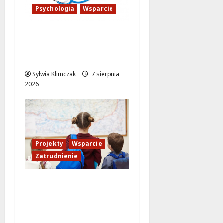
Psychologia
Wsparcie
Bezpłatne wsparcie
psychologiczne w
Wawrze dla każdego!
Sylwia Klimczak
7 sierpnia
2026
Projekty
Wsparcie
Zatrudnienie
FEM III: Nowe
możliwości
zatrudnienia dla
bezrobotnych w