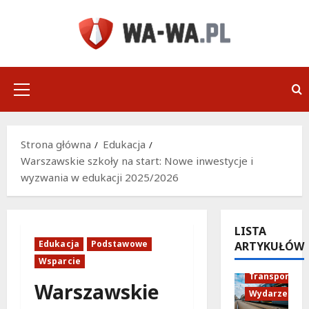
Przejdź
do
treści
Menu
główne
Strona główna
Edukacja
Warszawskie szkoły na start: Nowe inwestycje i
wyzwania w edukacji 2025/2026
LISTA
Edukacja
Podstawowe
ARTYKUŁÓW
Historia
Wsparcie
Transport
Warszawskie
Wydarzenia