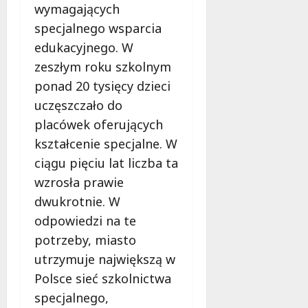
u
wymagających
j
specjalnego wsparcia
e
edukacyjnego. W
d
zeszłym roku szkolnym
a
r
ponad 20 tysięcy dzieci
m
uczęszczało do
o
placówek oferujących
w
kształcenie specjalne. W
e
b
ciągu pięciu lat liczba ta
a
wzrosła prawie
d
dwukrotnie. W
a
n
odpowiedzi na te
i
potrzeby, miasto
a
utrzymuje największą w
d
Polsce sieć szkolnictwa
l
a
specjalnego,