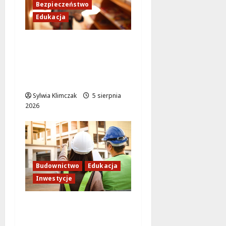
Bezpieczeństwo
Edukacja
Bezpieczeństwo przez
zabawę: Wakacyjne
lekcje dla
najmłodszych
Sylwia Klimczak
5 sierpnia
2026
Budownictwo
Edukacja
Inwestycje
Inwestycja na
Białołęce: Mieszkania i