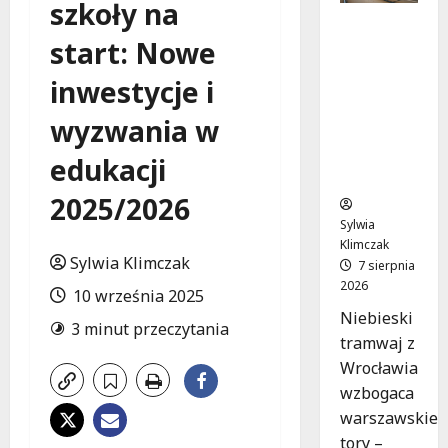
szkoły na
Niebieski
start: Nowe
tramwaj
z
inwestycje i
Wrocławi
a ożywia
wyzwania w
warszaw
skie
edukacji
ulice!
2025/2026
Sylwia
Klimczak
Sylwia Klimczak
7 sierpnia
2026
10 września 2025
Niebieski
3 minut przeczytania
tramwaj z
Wrocławia
wzbogaca
warszawskie
tory –