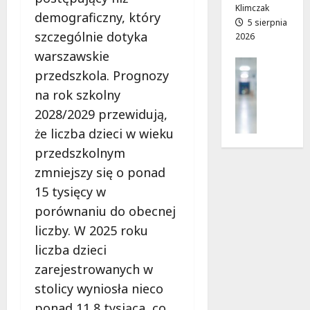
z
j
Klimczak
demograficzny, który
i
a
5 sierpnia
szczególnie dotyka
2026
a
d
ł
r
warszawskie
Profilak
e
o
przedszkola. Prognozy
Zdrowie
k
g
na rok szkolny
Z
!
a
a
2028/2029 przewidują,
d
d
o
7
że liczba dzieci w wieku
b
z
sierpnia
przedszkolnym
a
d
2026
j
zmniejszy się o ponad
r
o
o
15 tysięcy w
z
w
porównaniu do obecnej
d
i
liczby. W 2025 roku
r
a
o
liczba dzieci
i
w
d
zarejestrowanych w
i
ł
stolicy wyniosła nieco
e
u
ponad 11,8 tysiąca, co
: