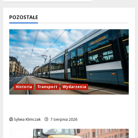
POZOSTAŁE
Historia
Transport
Wydarzenia
Niebieski tramwaj z Wrocławia ożywia
warszawskie ulice!
Sylwia Klimczak
7 sierpnia 2026