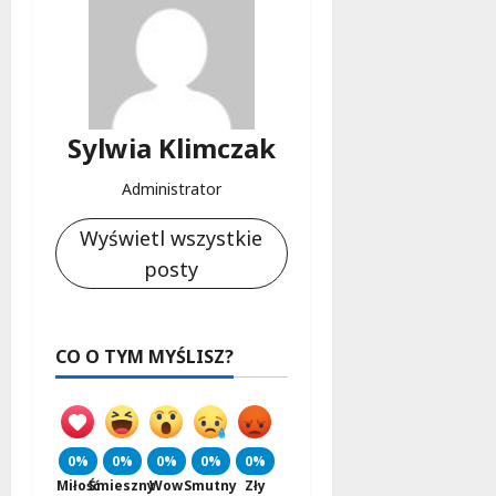
Sylwia Klimczak
Administrator
Wyświetl wszystkie
posty
CO O TYM MYŚLISZ?
0%
0%
0%
0%
0%
Miłość
Śmieszny
Wow
Smutny
Zły