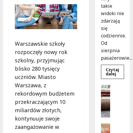
takie
widoki nie
zdarzają
się
codziennie.
Od
Warszawskie szkoły
sierpnia
rozpoczęły nowy rok
pasażerowie...
szkolny, przyjmując
blisko 280 tysięcy
Czytaj
Dowied
dalej
uczniów. Miasto
się
więcej
Warszawa, z
o
Drogi
Niebies
rekordowym budżetem
Komunika
tramwa
z
N
przekraczającym 10
Wrocław
o
ożywia
miliardów złotych,
warsza
w
ulice!
kontynuuje swoje
e
z
Festiwal
zaangażowanie w
a
Muzyka