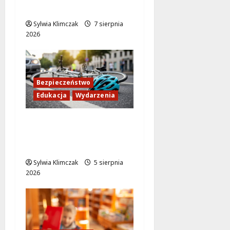
Warszawie
Sylwia Klimczak
7 sierpnia
2026
Bezpieczeństwo
Edukacja
Wydarzenia
Zdobądź kartę
rowerową przed
szkolnym dzwonkiem!
Sylwia Klimczak
5 sierpnia
2026