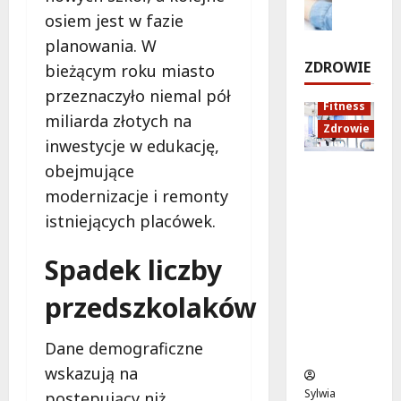
r
e
d
o
w
osiem jest w fazie
p
m
u
d
n
planowania. W
o
k
r
i
7
ZDROWIE
bieżącym roku miasto
n
a
o
sierpnia
a
przeznaczyło niemal pół
t
c
2026
d
Fitness
s
j
z
miliarda złotych na
7
Zdrowie
t
a
e
sierpnia
inwestycje w edukację,
a
z
!
2026
obejmujące
Rozciąga
r
d
nie:
t
r
modernizacje i remonty
7
Sekret
u
o
sierpnia
istniejących placówek.
lepszej
j
w
2026
regenera
e
o
Spadek liczby
cji i
w
t
samopoc
p
n
przedszkolaków
zucia
o
a
mieszkań
n
:
Dane demograficzne
ców
i
T
e
w
wskazują na
d
o
Sylwia
postępujący niż