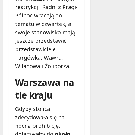
j
restrykcji. Radni z Pragi-
e
Północ wracają do
d
a
tematu w czwartek, a
r
swoje stanowisko mają
m
jeszcze przedstawić
o
przedstawiciele
w
e
Targówka, Wawra,
b
Wilanowa i Żoliborza.
a
d
Warszawa na
a
n
tle kraju
i
a
Gdyby stolica
d
l
zdecydowała się na
a
nocną prohibicję,
k
dołączyłaby do
około