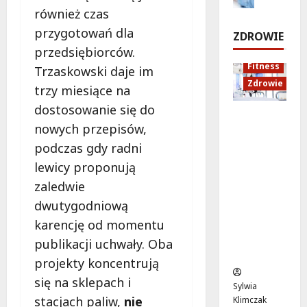
i
s
również czas
w
u
s
z
B
k
przygotowań dla
k
ZDROWIE
a
i
a
u
przedsiębiorców.
w
e
c
B
Fitness
Trzaskowski daje im
s
l
j
e
Zdrowie
k
a
a
trzy miesiące na
m
i
n
z
o
dostosowanie się do
e
Rozciąga
a
d
w
nowych przepisów,
u
nie:
c
r
o
podczas gdy radni
l
Sekret
h
o
i
lepszej
o
w
lewicy proponują
8
c
regenera
d
o
sierpnia
zaledwie
e
cji i
9
t
2026
dwutygodniową
!
samopoc
s
n
karencję od momentu
zucia
i
a
mieszkań
e
:
7
publikacji uchwały. Oba
ców
r
T
sierpnia
projekty koncentrują
2026
p
w
się na sklepach i
n
o
Sylwia
i
j
stacjach paliw,
nie
Klimczak