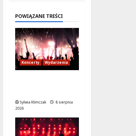
7 sierpnia
2026
POWIĄZANE TREŚCI
Koncerty
Wydarzenia
Muzyczne lato w
Włochach 2026:
Gwiazdy na scenie!
Sylwia Klimczak
8 sierpnia
2026