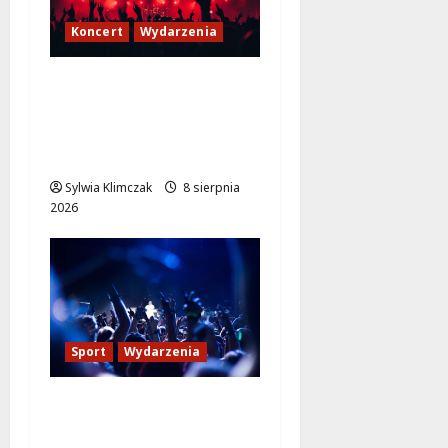
Koncert
Wydarzenia
Finałowy koncert hip-
hopu z JIMKIEM i
legendami na Lotnisku
Bemowo
Sylwia Klimczak
8 sierpnia
2026
Sport
Wydarzenia
Sportowe lato pełne
radości w OSiR Włochy!