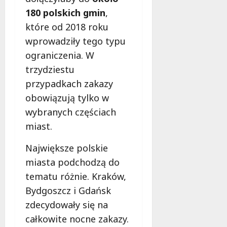
o
180 polskich gmin
,
b
i
które od 2018 roku
e
wprowadziły tego typu
t
ograniczenia. W
5
0
trzydziestu
+
przypadkach zakazy
obowiązują tylko w
4
wybranych częściach
sierpnia
2026
miast.
Największe polskie
miasta podchodzą do
tematu różnie. Kraków,
Bydgoszcz i Gdańsk
zdecydowały się na
całkowite nocne zakazy.