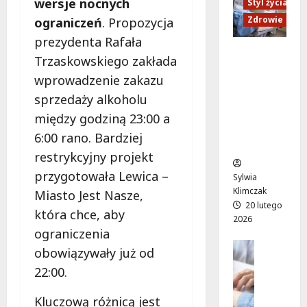
wersje nocnych
a
y
Styl życia
ś
K
j
r
c
Zdrowie
ograniczeń
. Propozycja
I
z
u
i
E
prezydenta Rafała
W
c
w
M
Ruch,
Trzaskowskiego zakłada
r
h
O
i
dieta i
o
u
wprowadzenie zakazu
S
l
nawodni
c
n
i
e
sprzedaży alkoholu
enie:
ł
a
R
g
Sekrety
między godziną 23:00 a
a
W
W
e
zdroweg
6:00 rano. Bardziej
w
i
ł
n
o życia
i
s
restrykcyjny projekt
o
d
a
ł
c
a
przygotowała Lewica –
Sylwia
o
o
h
m
Klimczak
Miasto Jest Nasze,
ż
s
y
i
20 lutego
która chce, aby
y
t
!
n
2026
w
r
ograniczenia
a
i
a
Edukacja
L
8
obowiązywały już od
a
d
Styl życi
o
sierpnia
22:00.
Zdrowie
w
z
2026
t
a
i
E
n
Kluczową różnicą jest
r
e
d