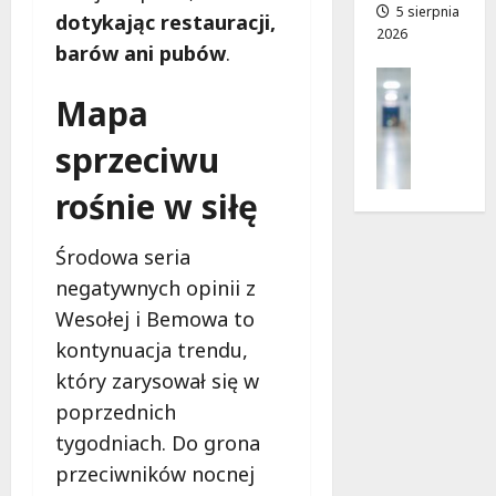
a
a
5 sierpnia
dotykając restauracji,
2026
d
barów ani pubów
.
r
7
Profilak
o
sierpnia
Zdrowie
Mapa
g
2026
Z
a
sprzeciwu
a
d
d
o
rośnie w siłę
b
z
a
d
j
Środowa seria
r
o
o
negatywnych opinii z
z
w
Wesołej i Bemowa to
d
i
r
kontynuacja trendu,
a
o
i
który zarysował się w
w
d
poprzednich
i
ł
tygodniach. Do grona
e
u
:
przeciwników nocnej
g
M