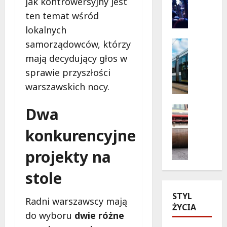
jak kontrowersyjny jest
p
y
ten temat wśród
o
k
lokalnych
r
o
t
n
samorządowców, którzy
Historia
o
Transpor
c
mają decydujący głos w
Wydarzen
w
e
sprawie przyszłości
N
e
r
i
warszawskich nocy.
l
t
e
a
h
b
t
Dwa
Drogi
i
i
Komunika
o
p
e
N
konkurencyjne
p
-
s
o
e
h
k
w
projekty na
ł
o
i
e
n
p
stole
t
z
e
u
r
a
r
z
a
STYL
s
a
J
Radni warszawscy mają
m
ŻYCIA
a
d
I
do wyboru
dwie różne
w
d
o
M