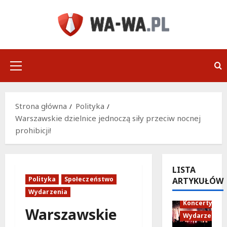
Przejdź
do
treści
Menu
główne
Strona główna
Polityka
Warszawskie dzielnice jednoczą siły przeciw nocnej
prohibicji!
LISTA
Polityka
Społeczeństwo
ARTYKUŁÓW
Wydarzenia
Koncerty
Warszawskie
Wydarzenia