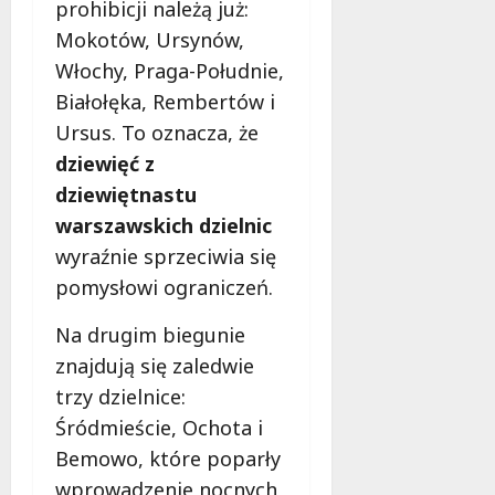
o
prohibicji należą już:
a
w
Mokotów, Ursynów,
m
i
Włochy, Praga-Południe,
m
e
o
Białołęka, Rembertów i
c
b
z
Ursus. To oznacza, że
u
n
dziewięć z
s
o
w
dziewiętnastu
ś
U
c
warszawskich dzielnic
r
i
wyraźnie sprzeciwia się
s
!
pomysłowi ograniczeń.
u
s
30
Na drugim biegunie
i
październi
e
znajdują się zaledwie
2025
o
trzy dzielnice:
f
Śródmieście, Ochota i
e
Bemowo, które poparły
r
u
wprowadzenie nocnych