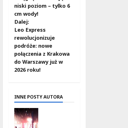
b
niski poziom – tylko 6
cm wody!
a
Dalej:
c
Leo Express
rewolucjonizuje
z
podróże: nowe
w
połączenia z Krakowa
do Warszawy już w
p
2026 roku!
i
s
INNE POSTY AUTORA
y
Muzyczne
lato w
Włochach