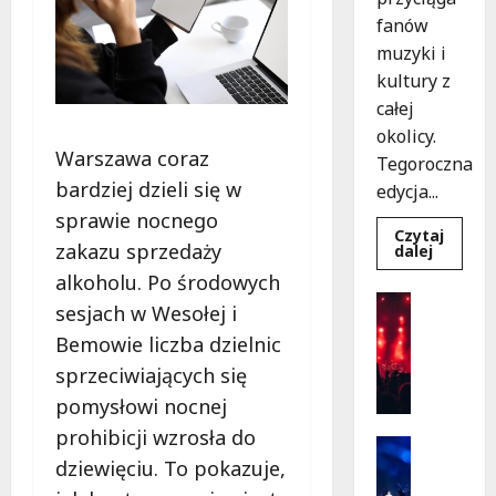
fanów
muzyki i
kultury z
całej
okolicy.
Warszawa coraz
Tegoroczna
bardziej dzieli się w
edycja...
sprawie nocnego
Czytaj
zakazu sprzedaży
Dowied
dalej
się
alkoholu. Po środowych
więcej
o
Koncert
sesjach w Wesołej i
Muzycz
Wydarzen
lato
Bemowie liczba dzielnic
w
F
Włocha
i
sprzeciwiających się
2026:
Gwiazd
n
pomysłowi nocnej
na
a
scenie!
prohibicji wzrosła do
ł
Sport
dziewięciu. To pokazuje,
o
Wydarzen
S
w