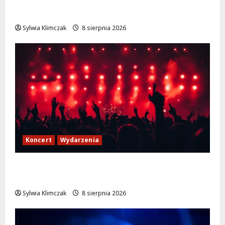
Muzyczne lato w Włochach 2026: Gwiazdy
na scenie!
Sylwia Klimczak
8 sierpnia 2026
Koncert
Wydarzenia
Finałowy koncert hip-hopu z JIMKIEM i
legendami na Lotnisku Bemowo
Sylwia Klimczak
8 sierpnia 2026