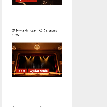
Jazzowe lato w
Warszawie pełne
koncertów na żywo
Sylwia Klimczak
7 sierpnia
2026
Teatr
Wydarzenia
Magiczne chwile z
teatrem: przygoda
gęsi i lisa na plaży w
Wawrze!