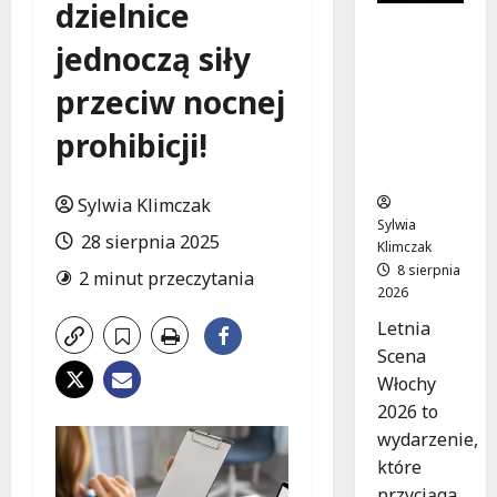
dzielnice
Muzyczn
jednoczą siły
e lato w
Włochach
przeciw nocnej
2026:
Gwiazdy
prohibicji!
na
scenie!
Sylwia Klimczak
Sylwia
28 sierpnia 2025
Klimczak
8 sierpnia
2 minut przeczytania
2026
Letnia
Scena
Włochy
2026 to
wydarzenie,
które
przyciąga