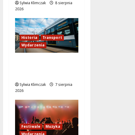
Sylwia Klimczak
8 sierpnia
2026
Historia
Transport
Wydarzenia
Niebieski tramwaj z
Wrocławia ożywia
warszawskie ulice!
Sylwia Klimczak
7 sierpnia
2026
Festiwale
Muzyka
Wydarzenia