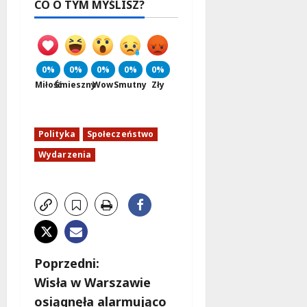
CO O TYM MYŚLISZ?
0%
0%
0%
0%
0%
Miłość
Śmieszny
Wow
Smutny
Zły
Polityka
Społeczeństwo
Wydarzenia
Z
Poprzedni:
Wisła w Warszawie
o
osiągnęła alarmująco