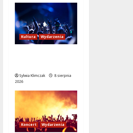
Kultura
Wydarzenia
Kino pod gwiazdami:
„Wielki Marty” na
leżakach w Wilanowie
Sylwia Klimczak
8 sierpnia
2026
Koncert
Wydarzenia