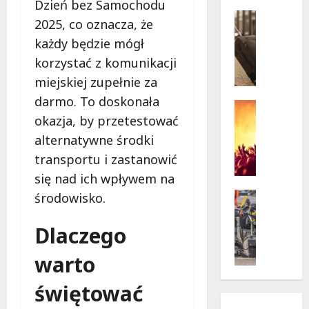
w
Dzień bez Samochodu
krytycz
p
Seniorzy
sytuacji
2025, co oznacza, że
o
Wycieczk
każdy będzie mógł
B
d
i
g
korzystać z komunikacji
a
w
miejskiej zupełnie za
ł
i
darmo. To doskonała
o
a
Koncert
okazja, by przetestować
ł
Wydarzen
z
M
ę
d
alternatywne środki
u
k
a
transportu i zastanowić
z
a
m
się nad ich wpływem na
y
z
i
c
a
Drogi
środowisko.
:
z
Remonty
p
„
Wydarzen
n
r
W
Dlaczego
U
y
a
i
r
S
s
warto
e
s
t
z
l
y
a
świętować
a
k
n
n
s
i