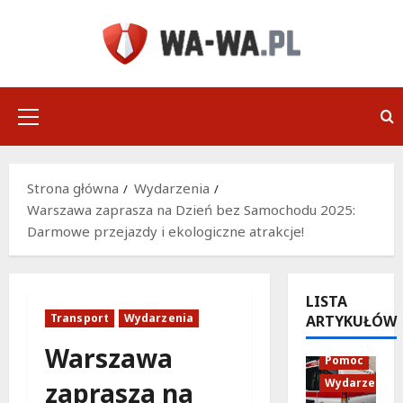
Przejdź
do
treści
Menu
główne
Strona główna
Wydarzenia
Warszawa zaprasza na Dzień bez Samochodu 2025:
Darmowe przejazdy i ekologiczne atrakcje!
LISTA
Transport
Wydarzenia
ARTYKUŁÓW
Policja
Warszawa
Pomoc
Wydarzenia
zaprasza na