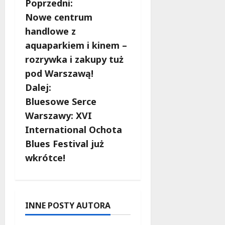
Z
Poprzedni:
Nowe centrum
o
handlowe z
b
aquaparkiem i kinem –
rozrywka i zakupy tuż
a
pod Warszawą!
c
Dalej:
Bluesowe Serce
z
Warszawy: XVI
w
International Ochota
Blues Festival już
p
wkrótce!
i
s
INNE POSTY AUTORA
y