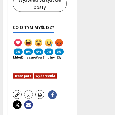
posty
CO O TYM MYŚLISZ?
0%
0%
0%
0%
0%
Miłość
Śmieszny
Wow
Smutny
Zły
Transport
Wydarzenia