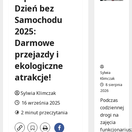
Dzień bez
Szkolenie
w akcji:
Samochodu
Jak
policjanci
2025:
uratowal
i życie w
Darmowe
krytyczn
przejazdy i
ej
sytuacji
ekologiczne
Sylwia
atrakcje!
Klimczak
8 sierpnia
2026
Sylwia Klimczak
Podczas
16 września 2025
codziennej
2 minut przeczytania
drogi na
zajęcia
funkcjonarius