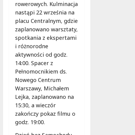
l
rowerowych. Kulminacja
a
nastąpi 22 września na
k
placu Centralnym, gdzie
o
b
zaplanowano warsztaty,
i
spotkania z ekspertami
e
i różnorodne
t
aktywności od godz.
5
0
14:00. Spacer z
+
Pełnomocnikiem ds.
Nowego Centrum
4
Warszawy, Michałem
sierpnia
2026
Lejka, zaplanowano na
15:30, a wieczór
zakończy pokaz filmu o
godz. 19:00.
Dzień bez Samochodu