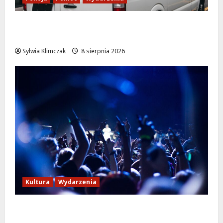
Szkolenie w akcji: Jak policjanci uratowali
życie w krytycznej sytuacji
Sylwia Klimczak
8 sierpnia 2026
Kultura
Wydarzenia
Kino pod gwiazdami: „Wielki Marty” na
leżakach w Wilanowie