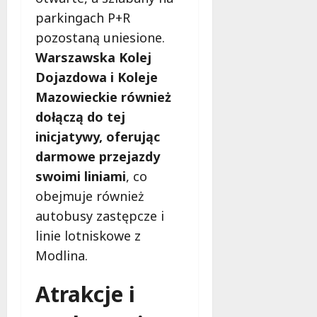
ł
e
parkingach P+R
u
:
g
pozostaną uniesione.
M
o
Warszawska Kolej
a
w
Dojazdowa i Koleje
m
i
m
Mazowieckie również
e
o
c
dołączą do tej
b
z
inicjatywy, oferując
u
n
darmowe przejazdy
s
o
w
swoimi liniami
, co
ś
U
c
obejmuje również
r
i
autobusy zastępcze i
s
!
u
linie lotniskowe z
s
Modlina.
30
i
październi
e
2025
Atrakcje i
o
f