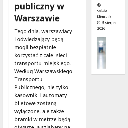
publiczny w
w
e
!
o
Sylwia
Warszawie
j
Klimczak
8
8
a
5 sierpnia
sierpnia
sierpnia
2026
d
2026
2026
Tego dnia, warszawiacy
r
i odwiedzający będą
Profilak
o
Zdrowie
mogli bezpłatnie
g
Z
a
korzystać z całej sieci
a
d
transportu miejskiego.
d
o
Według Warszawskiego
b
z
a
Transportu
d
j
r
Publicznego, nie tylko
o
o
kasowniki i automaty
z
w
biletowe zostaną
d
i
r
wyłączone, ale także
a
o
i
bramki w metrze będą
w
d
otwarte, a szlabany na
i