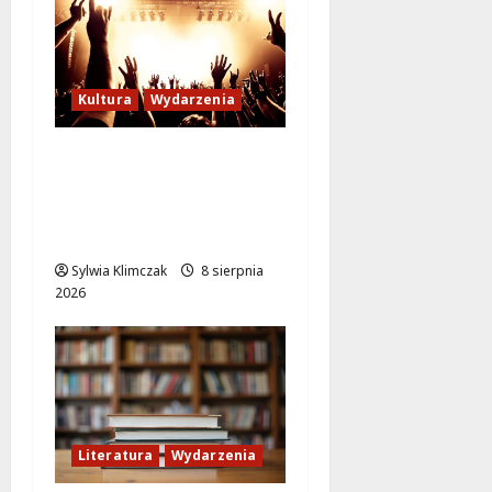
Kultura
Wydarzenia
Letni wieczór z włoską
komedią „Follemente”:
miłość i śmiech na
ekranie!
Sylwia Klimczak
8 sierpnia
2026
Literatura
Wydarzenia