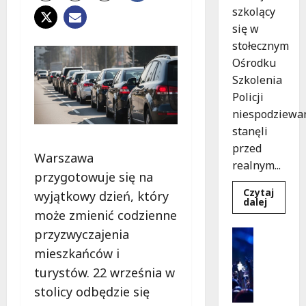
szkolący
się w
stołecznym
Ośrodku
Szkolenia
Policji
niespodziewa
stanęli
przed
Warszawa
realnym...
przygotowuje się na
Czytaj
wyjątkowy dzień, który
Dowied
dalej
się
może zmienić codzienne
więcej
o
przyzwyczajenia
Kultura
Szkolen
Wydarzen
w
mieszkańców i
akcji:
K
Jak
turystów. 22 września w
i
policjan
uratowa
stolicy odbędzie się
n
życie
o