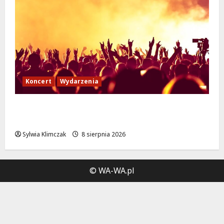
Koncert
Wydarzenia
Muzyczny Stand Up: Wieczór pełen śmiechu
i dźwięków w Białołęce
Sylwia Klimczak
8 sierpnia 2026
© WA-WA.pl