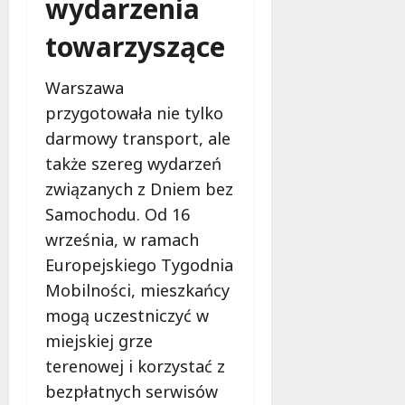
wydarzenia
e
r
towarzyszące
u
j
Warszawa
e
przygotowała nie tylko
d
a
darmowy transport, ale
r
także szereg wydarzeń
m
związanych z Dniem bez
o
w
Samochodu. Od 16
e
września, w ramach
b
Europejskiego Tygodnia
a
Mobilności, mieszkańcy
d
a
mogą uczestniczyć w
n
miejskiej grze
i
terenowej i korzystać z
a
bezpłatnych serwisów
d