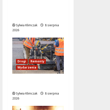
Muzyczny Stand Up:
Wieczór pełen śmiechu
i dźwięków w Białołęce
Sylwia Klimczak
8 sierpnia
2026
Drogi
Remonty
Wydarzenia
Ursynów odżywa! Aleja
KEN znów przejezdna!
Sylwia Klimczak
8 sierpnia
2026