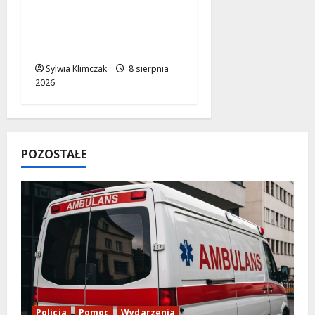
Literackie Skarby w
Czytelni Naukowej:
Odkryj Nowe Hity!
Sylwia Klimczak
8 sierpnia
2026
POZOSTAŁE
Policja
Pomoc
Wydarzenia