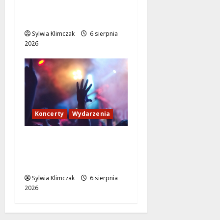
prawobrzeżnej
Warszawy!
Sylwia Klimczak
6 sierpnia
2026
Koncerty
Wydarzenia
Muzyczne Pożegnanie
Lata: Wilki i Grzegorz
Hyży w Wawrze!
Sylwia Klimczak
6 sierpnia
2026