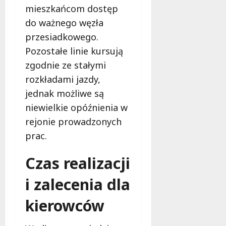
o
i
mieszkańcom dostęp
w
d
do ważnego węzła
i
ł
e
przesiadkowego.
u
:
g
Pozostałe linie kursują
M
o
zgodnie ze stałymi
a
w
rozkładami jazdy,
m
i
m
jednak możliwe są
e
o
c
niewielkie opóźnienia w
b
z
rejonie prowadzonych
u
n
s
prac.
o
w
ś
U
Czas realizacji
c
r
i
s
i zalecenia dla
!
u
kierowców
s
30
i
październi
e
2025