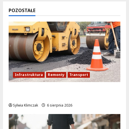
POZOSTAŁE
Infrastruktura
Remonty
Transport
Nowe ścieżki dla pieszych i rowerzystów
na Moście Siekierkowskim!
Sylwia Klimczak
6 sierpnia 2026