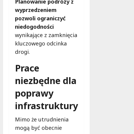
Planowanie podróży z
a
d
wyprzedzeniem
l
pozwoli ograniczyć
a
niedogodności
k
wynikające z zamknięcia
o
b
kluczowego odcinka
i
drogi.
e
t
Prace
5
0
niezbędne dla
+
poprawy
4
sierpnia
infrastruktury
2026
Mimo że utrudnienia
mogą być obecnie