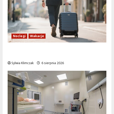
Noclegi
Wakacje
Warszawskie lato w atrakcyjnych cenach:
OSiR Polna zaprasza!
Sylwia Klimczak
6 sierpnia 2026