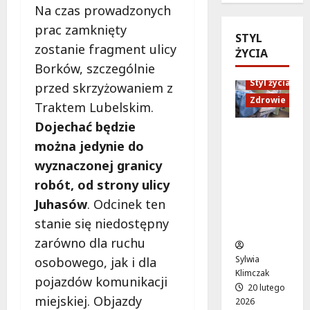
i
l
Na czas prowadzonych
y
y
n
i
c
j
prac zamknięty
STYL
n
o
h
n
zostanie fragment ulicy
ŻYCIA
e
t
o
y
Borków, szczególnie
P
e
l
c
o
Styl życia
k
o
przed skrzyżowaniem z
h
s
a
g
Zdrowie
c
Traktem Lubelskim.
z
:
i
e
Dojechać będzie
u
O
c
n
Ruch,
k
można jedynie do
d
z
a
dieta i
i
k
n
c
wyznaczonej granicy
nawodni
w
r
a
h
enie:
robót, od strony ulicy
a
y
n
:
Sekrety
Juhasów
. Odcinek ten
n
j
a
O
zdroweg
i
k
stanie się niedostępny
U
S
o życia
e
r
r
i
zarówno dla ruchu
S
e
s
R
Sylwia
osobowego, jak i dla
z
a
y
P
Klimczak
pojazdów komunikacji
c
t
n
o
20 lutego
z
y
o
miejskiej. Objazdy
l
2026