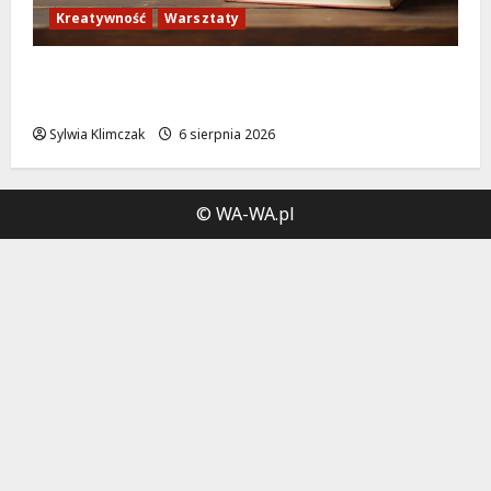
Kreatywność
Warsztaty
Zielona Biblioteka: Odkryj kreatywność i
ekologię w sierpniu!
Sylwia Klimczak
6 sierpnia 2026
© WA-WA.pl