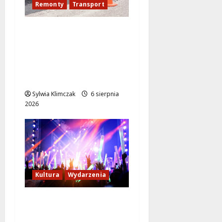
Remonty
Transport
Nowe ścieżki dla
pieszych i
rowerzystów na
Moście
Siekierkowskim!
Sylwia Klimczak
6 sierpnia
2026
Kultura
Wydarzenia
Rodzinne
Poszukiwanie