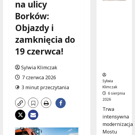
na ulicy
Nowe
Borków:
ścieżki
dla
Objazdy i
pieszych
i
zamknięcia do
rowerzys
tów na
19 czerwca!
Moście
Siekierko
wskim!
Sylwia Klimczak
7 czerwca 2026
Sylwia
3 minut przeczytania
Klimczak
6 sierpnia
2026
Trwa
intensywna
modernizacja
Mostu