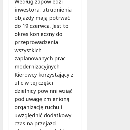
Według zapowiedzi
o
inwestora, utrudnienia i
f
objazdy mają potrwać
e
r
do 19 czerwca. Jest to
u
okres konieczny do
j
przeprowadzenia
e
d
wszystkich
a
zaplanowanych prac
r
modernizacyjnych.
m
Kierowcy korzystający z
o
w
ulic w tej części
e
dzielnicy powinni wziąć
b
pod uwagę zmienioną
a
organizację ruchu i
d
a
uwzględnić dodatkowy
n
czas na przejazd.
i