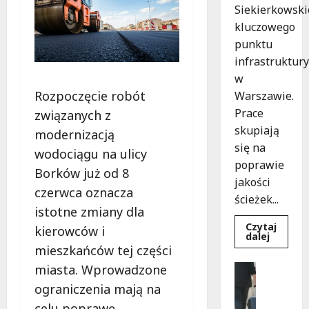
Siekierkowski
kluczowego
punktu
infrastruktury
w
Rozpoczęcie robót
Warszawie.
Prace
związanych z
skupiają
modernizacją
się na
wodociągu na ulicy
poprawie
Borków już od 8
jakości
czerwca oznacza
ścieżek...
istotne zmiany dla
Czytaj
kierowców i
Dowied
dalej
się
mieszkańców tej części
więcej
o
miasta. Wprowadzone
Noclegi
Nowe
Wakacje
ścieżki
ograniczenia mają na
dla
W
pieszyc
celu poprawę