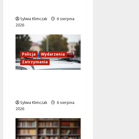
Szczęścia w Lalkowym
Spektaklu w Parku
Sylwia Klimczak
6 sierpnia
2026
Policja
Wydarzenia
Zatrzymania
89 Zatrzymanych w
Ogólnopolskiej Akcji
Policji „Poszukiwany
Sylwia Klimczak
6 sierpnia
2026