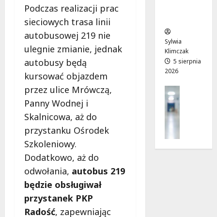
Podczas realizacji prac
mieszkań
l
:
i
w
ców
u
T
u
a
sieciowych trasa linii
w
w
!
r
autobusowej 219 nie
P
o
t
Sylwia
ulegnie zmianie, jednak
a
j
Klimczak
a
6
r
a
autobusy będą
5 sierpnia
!
sierpnia
2026
k
d
2026
kursować objazdem
u
r
6
przez ulice Mrówczą,
Profilak
o
sierpnia
Zdrowie
Panny Wodnej i
g
2026
6
Z
a
Skalnicowa, aż do
sierpnia
a
d
2026
przystanku Ośrodek
d
o
Szkoleniowy.
b
z
a
Dodatkowo, aż do
d
j
r
odwołania,
autobus 219
o
o
będzie obsługiwał
z
w
d
przystanek PKP
i
r
a
Radość
, zapewniając