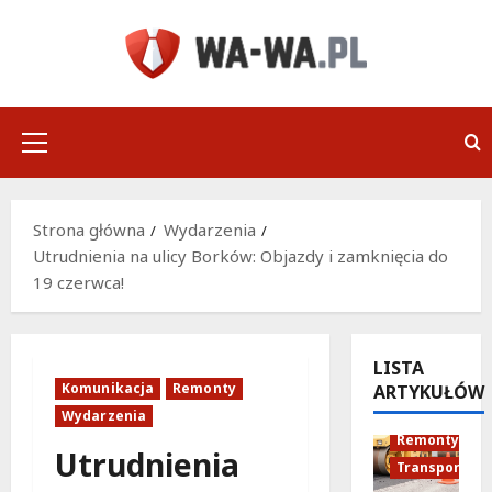
Przejdź
do
treści
Menu
główne
Strona główna
Wydarzenia
Utrudnienia na ulicy Borków: Objazdy i zamknięcia do
19 czerwca!
LISTA
Komunikacja
Remonty
ARTYKUŁÓW
Infrastruktu
Wydarzenia
Remonty
Utrudnienia
Transport