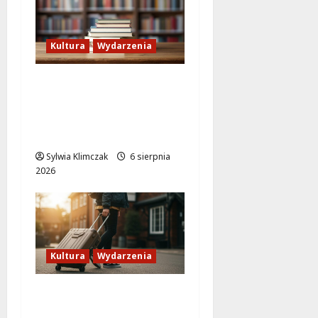
Kultura
Wydarzenia
Lato w Bibliotece
Nautilus: Magia,
Przygody i
Kreatywność dla Dzieci
Sylwia Klimczak
6 sierpnia
2026
Kultura
Wydarzenia
Odkryj Wawer:
Niezwykłe historie z