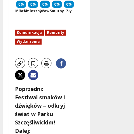
0%
0%
0%
0%
0%
Miłość
Śmieszny
Wow
Smutny
Zły
Komunikacja
Remonty
Wydarzenia
Z
Poprzedni:
Festiwal smaków i
o
dźwięków – odkryj
b
świat w Parku
Szczęśliwickim!
a
Dalej: