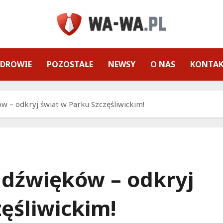
ZDROWIE
POZOSTAŁE
NEWSY
O NAS
KONTA
w – odkryj świat w Parku Szczęśliwickim!
 dźwięków – odkryj
ęśliwickim!