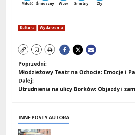
Miłość
Śmieszny
Wow
Smutny
Zły
Kultura
Wydarzenia
Z
Poprzedni:
Młodzieżowy Teatr na Ochocie: Emocje i Pas
o
Dalej:
b
Utrudnienia na ulicy Borków: Objazdy i zam
a
c
INNE POSTY AUTORA
z
Nowe zasady ruchu na