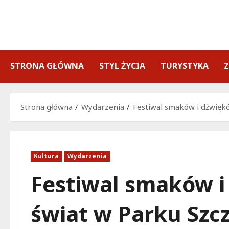
Przejdź
do
treści
STRONA GŁÓWNA
STYL ŻYCIA
TURYSTYKA
Strona główna
Wydarzenia
Festiwal smaków i dźwiękó
Kultura
Wydarzenia
Festiwal smaków i
świat w Parku Szcz