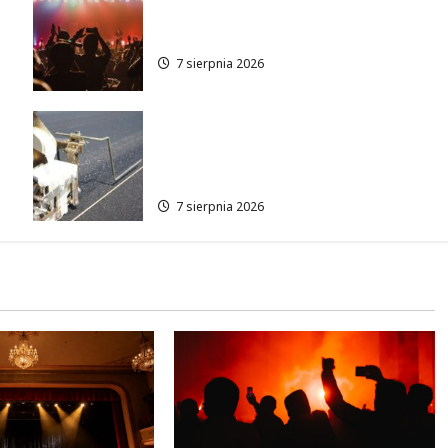
Jazzowe lato w Warszawie
pełne koncertów na żywo
7 sierpnia 2026
Ulica Kubańska w nowej
odsłonie: remont startuje w
poniedziałek!
7 sierpnia 2026