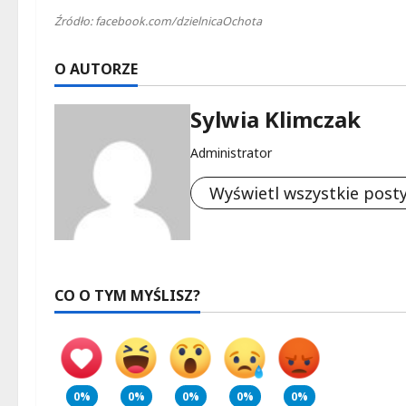
Źródło: facebook.com/dzielnicaOchota
O AUTORZE
Sylwia Klimczak
Administrator
Wyświetl wszystkie post
CO O TYM MYŚLISZ?
0%
0%
0%
0%
0%