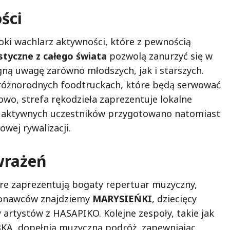
ści
roki wachlarz aktywności, które z pewnością
tyczne z całego świata
pozwolą zanurzyć się w
ągną uwagę zarówno młodszych, jak i starszych.
w różnorodnych foodtruckach, które będą serwować
owo, strefa rękodzieła zaprezentuje lokalne
la aktywnych uczestników przygotowano natomiast
owej rywalizacji.
wrażeń
óre zaprezentują bogaty repertuar muzyczny,
konawców znajdziemy
MARYSIEŃKI
, dziecięcy
artystów z HASAPIKO. Kolejne zespoły, takie jak
KA, dopełnią muzyczną podróż, zapewniając