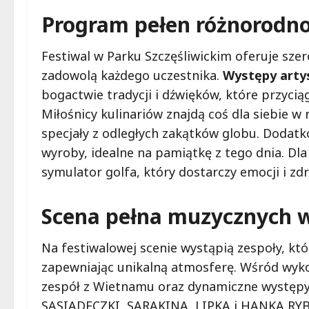
Program pełen różnorodno
Festiwal w Parku Szczęśliwickim oferuje sze
zadowolą każdego uczestnika.
Występy artys
bogactwie tradycji i dźwięków, które przyci
Miłośnicy kulinariów znajdą coś dla siebie 
specjały z odległych zakątków globu. Dodatk
wyroby, idealne na pamiątkę z tego dnia. D
symulator golfa, który dostarczy emocji i zdr
Scena pełna muzycznych 
Na festiwalowej scenie wystąpią zespoły, kt
zapewniając unikalną atmosferę. Wśród wy
zespół z Wietnamu oraz dynamiczne występy 
SĄSIADECZKI, SARAKINA, LIPKA i HANKA RYB