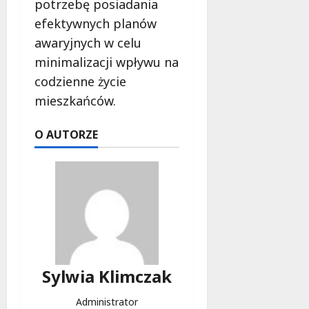
potrzebę posiadania
b
i
efektywnych planów
e
awaryjnych w celu
t
minimalizacji wpływu na
5
0
codzienne życie
+
mieszkańców.
4
O AUTORZE
sierpnia
2026
Sylwia Klimczak
Administrator