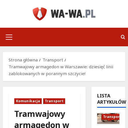
Przejdź
do
treści
Menu
główne
Strona główna
Transport
Tramwajowy armagedon w Warszawie: dziesięć linii
zablokowanych w porannym szczycie!
LISTA
Komunikacja
Transport
ARTYKUŁÓW
Podróże
Remonty
Tramwajowy
Transport
armagedon w