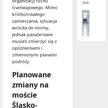
organizacji ruchu
2026
ę
d
w
tramwajowego. Mimo
c
r
a
Profilak
krótkotrwałego
e
o
!
Zdrowie
g
zamieszania, sytuacja
Z
a
8
8
wróciła do normy,
a
d
sierpnia
sierpnia
d
jednak pasażerowie
o
2026
2026
b
z
musieli zmierzyć się z
a
d
opóźnieniami i
j
r
zmienionymi planami
o
o
z
podróży.
w
d
i
r
Planowane
a
o
i
w
zmiany na
d
i
ł
e
moście
u
:
g
Śląsko-
M
o