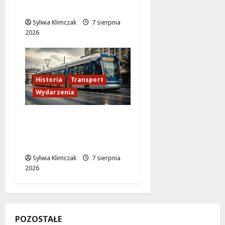
Bielanach od 9 sierpnia
Sylwia Klimczak
7 sierpnia
2026
Historia
Transport
Wydarzenia
Zabytkowy wrocławski
tramwaj zaskakuje
Warszawę!
Sylwia Klimczak
7 sierpnia
2026
POZOSTAŁE