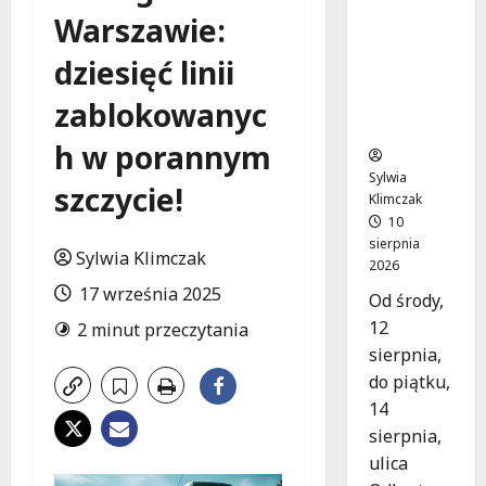
Nowy
Warszawie:
asfalt na
ulicy
dziesięć linii
Odkrytej
od 12
zablokowanyc
sierpnia
h w porannym
Sylwia
szczycie!
Klimczak
10
sierpnia
Sylwia Klimczak
2026
17 września 2025
Od środy,
12
2 minut przeczytania
sierpnia,
do piątku,
14
sierpnia,
ulica