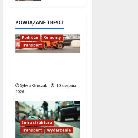
podróże
do
Zamościa
POWIĄZANE TREŚCI
i
Krakowa!
Podróże
Remonty
8 sierpnia
Transport
2026
Nowy asfalt na ulicy
Odkrytej od 12
sierpnia
Sylwia Klimczak
10 sierpnia
2026
Infrastruktura
Transport
Wydarzenia