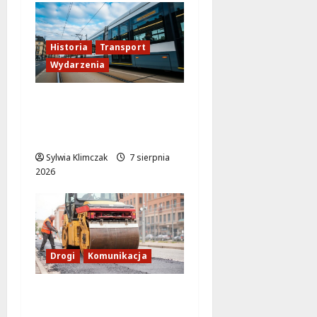
Historia
Transport
Wydarzenia
Niebieski tramwaj z
Wrocławia ożywia
warszawskie ulice!
Sylwia Klimczak
7 sierpnia
2026
Drogi
Komunikacja
Nowe zasady ruchu na
Wisłostradzie w