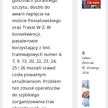
godzinach porannego
a
a
c
k
Zdrowie
szczytu, doszło do
n
s
i
i
d
e
u
awarii napięcia na
M
Ruch,
U
n
r
a
moście Poniatowskiego
dieta i
p
i
a
r
nawodni
oraz Trasie W-Z. W
:
o
t
t
enie:
konsekwencji,
W
r
o
y
Sekrety
i
ó
w
”
pasażerowie
zdroweg
e
w
a
n
o życia
korzystający z linii
c
n
l
a
tramwajowych numer 4,
z
a
i
l
Sylwia
ó
7, 9, 13, 20, 22, 23, 24,
d
ż
e
Klimczak
r
a
y
ż
25 i 26 musieli stawić
20 lutego
p
r
c
a
2026
czoła poważnym
e
m
i
k
utrudnieniom. Problem
ł
o
e
Edukacja
a
e
Styl życi
w
w
ten zmusił operatorów
c
Zdrowie
n
e
k
h
do szybkiego
ś
E
p
r
w
zorganizowania tras
m
d
o
y
W