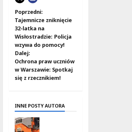
Z
Poprzedni:
Tajemnicze zniknięcie
o
32-latka na
b
Wisłostradzie: Policja
wzywa do pomocy!
a
Dalej:
c
Ochrona praw uczniów
w Warszawie: Spotkaj
z
się z rzecznikiem!
w
p
INNE POSTY AUTORA
i
Nowy
s
asfalt na