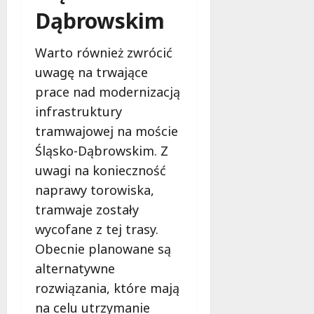
a
w
Dąbrowskim
m
i
m
e
o
c
Warto również zwrócić
b
z
uwagę na trwające
u
n
prace nad modernizacją
s
o
w
infrastruktury
ś
U
c
tramwajowej na moście
r
i
Śląsko-Dąbrowskim. Z
s
!
uwagi na konieczność
u
s
naprawy torowiska,
30
i
październi
tramwaje zostały
e
2025
wycofane z tej trasy.
o
f
Obecnie planowane są
e
alternatywne
r
rozwiązania, które mają
u
na celu utrzymanie
j