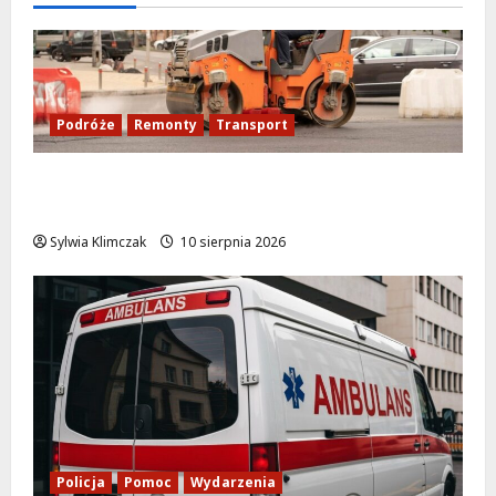
Podróże
Remonty
Transport
Nowy asfalt na ulicy Odkrytej od 12
sierpnia
Sylwia Klimczak
10 sierpnia 2026
Policja
Pomoc
Wydarzenia