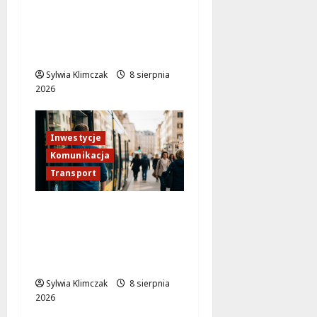
Veturilo w Wesołej
przeniesione! Sprawdź
nową lokalizację stacji!
Sylwia Klimczak
8 sierpnia
2026
Inwestycje
Komunikacja
Transport
Tramwaj do Wilanowa:
Rewolucja w
warszawskiej
komunikacji!
Sylwia Klimczak
8 sierpnia
2026