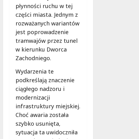
e
płynności ruchu w tej
d
części miasta. Jednym z
a
rozważanych wariantów
r
jest poprowadzenie
m
o
tramwajów przez tunel
w
w kierunku Dworca
e
Zachodniego.
b
a
Wydarzenia te
d
a
podkreślają znaczenie
n
ciągłego nadzoru i
i
modernizacji
a
infrastruktury miejskiej.
d
l
Choć awaria została
a
szybko usunięta,
k
sytuacja ta uwidoczniła
o