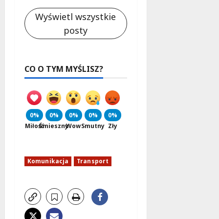
Wyświetl wszystkie
posty
CO O TYM MYŚLISZ?
0%
0%
0%
0%
0%
Miłość
Śmieszny
Wow
Smutny
Zły
Komunikacja
Transport