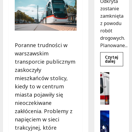
Odkryta
zostanie
zamknięta
z powodu
robót
drogowych.
Poranne trudności w
Planowane...
warszawskim
Czytaj
transporcie publicznym
Dowied
dalej
się
zaskoczyły
więcej
o
Policja
mieszkańców stolicy,
Nowy
Pomoc
asfalt
kiedy to w centrum
na
Wydarzen
ulicy
S
miasta pojawiły się
Odkryte
od
z
nieoczekiwane
12
k
sierpnia
zakłócenia. Problemy z
o
Kultura
l
napięciem w sieci
Wydarzen
e
K
trakcyjnej, które
n
i