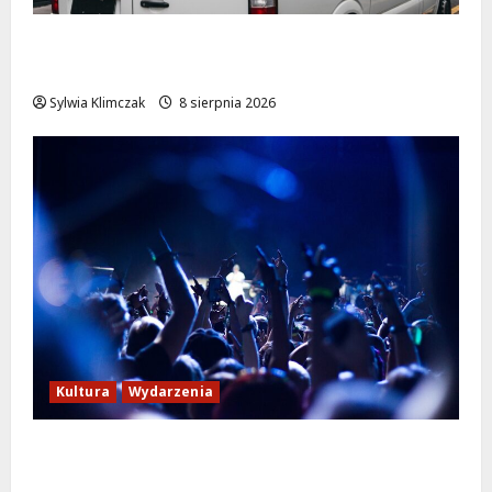
Szkolenie w akcji: Jak policjanci uratowali
życie w krytycznej sytuacji
Sylwia Klimczak
8 sierpnia 2026
Kultura
Wydarzenia
Kino pod gwiazdami: „Wielki Marty” na
leżakach w Wilanowie