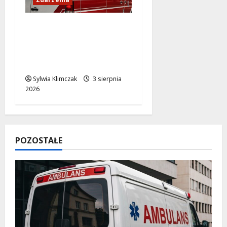
Policjanci ratują życie
seniorki na
Krakowskim
Przedmieściu
Sylwia Klimczak
3 sierpnia
2026
POZOSTAŁE