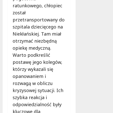
e
ratunkowego, chłopiec
r
został
u
przetransportowany do
j
e
szpitala dziecięcego na
d
Niekłańskiej. Tam miał
a
otrzymać niezbędną
r
opiekę medyczną.
m
o
Warto podkreślić
w
postawę jego kolegów,
e
którzy wykazali się
b
a
opanowaniem i
d
rozwagą w obliczu
a
kryzysowej sytuacji. Ich
n
szybka reakcja i
i
a
odpowiedzialność były
d
kluczowe dla