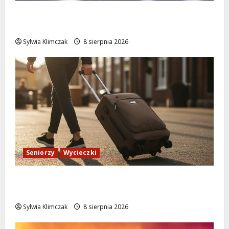
Kino pod gwiazdami: „Wielki Marty” na
leżakach w Wilanowie
Sylwia Klimczak
8 sierpnia 2026
Seniorzy
Wycieczki
Białołęka zaprasza seniorów na darmowe
podróże do Zamościa i Krakowa!
Sylwia Klimczak
8 sierpnia 2026