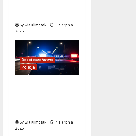
Zdobądź kartę
rowerową przed
szkolnym dzwonkiem!
Sylwia Klimczak
5 sierpnia
2026
Bezpieczeństwo
Policja
Kulisy pracy
konwojowych
policjantów: Służba,
której nie widać na co
dzień
Sylwia Klimczak
4 sierpnia
2026