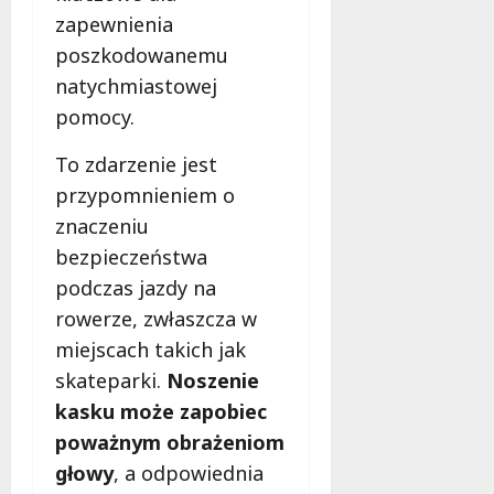
l
zapewnienia
a
poszkodowanemu
k
o
natychmiastowej
b
pomocy.
i
e
To zdarzenie jest
t
przypomnieniem o
5
znaczeniu
0
+
bezpieczeństwa
podczas jazdy na
4
rowerze, zwłaszcza w
sierpnia
2026
miejscach takich jak
skateparki.
Noszenie
kasku może zapobiec
poważnym obrażeniom
głowy
, a odpowiednia