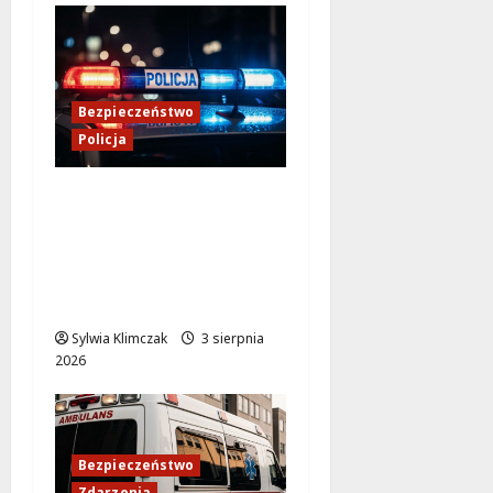
Bezpieczeństwo
Policja
Zmiana lokalizacji
Posterunku Policji w
Żelechowie – nowe
miejsce kontaktu dla
mieszkańców
Sylwia Klimczak
3 sierpnia
2026
Bezpieczeństwo
Zdarzenia