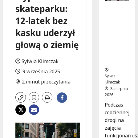
skateparku:
Szkolenie
w akcji:
12-latek bez
Jak
policjanci
kasku uderzył
uratowal
i życie w
głową o ziemię
krytyczn
ej
Sylwia Klimczak
sytuacji
9 września 2025
Sylwia
2 minut przeczytania
Klimczak
8 sierpnia
2026
Podczas
codziennej
drogi na
zajęcia
funkcjonarius