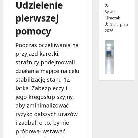
Udzielenie
w
e
!
o
Sylwia
pierwszej
j
Klimczak
8
8
a
5 sierpnia
sierpnia
sierpnia
pomocy
2026
d
2026
2026
r
Profilak
Podczas oczekiwania na
o
Zdrowie
g
przyjazd karetki,
Z
a
strażnicy podejmowali
a
d
d
działania mające na celu
o
b
z
stabilizację stanu 12-
a
d
latka. Zabezpieczyli
j
r
jego kręgosłup szyjny,
o
o
z
aby zminimalizować
w
d
i
ryzyko dalszych urazów
r
a
i zadbali o to, by nie
o
i
próbował wstawać.
w
d
i