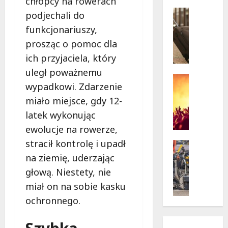
chłopcy na rowerach
w
krytycz
p
Seniorzy
podjechali do
sytuacji
o
Wycieczk
funkcjonariuszy,
B
d
prosząc o pomoc dla
i
g
a
w
ich przyjaciela, który
ł
i
uległ poważnemu
o
a
Koncert
wypadkowi. Zdarzenie
ł
Wydarzen
z
M
ę
miało miejsce, gdy 12-
d
u
k
a
latek wykonując
z
a
m
ewolucje na rowerze,
y
z
i
stracił kontrolę i upadł
c
a
Drogi
:
z
Remonty
p
„
na ziemię, uderzając
Wydarzen
n
r
W
głową. Niestety, nie
U
y
a
i
miał on na sobie kasku
r
S
s
e
s
t
ochronnego.
z
l
y
a
a
k
n
n
s
i