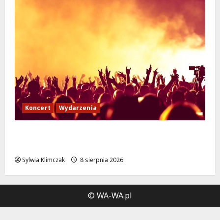
Koncert
Wydarzenia
Muzyczny Stand Up: Wieczór pełen śmiechu
i dźwięków w Białołęce
Sylwia Klimczak
8 sierpnia 2026
© WA-WA.pl