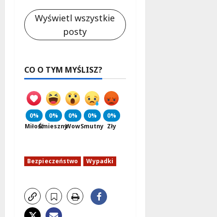
Wyświetl wszystkie
posty
CO O TYM MYŚLISZ?
0%
0%
0%
0%
0%
Miłość
Śmieszny
Wow
Smutny
Zły
Bezpieczeństwo
Wypadki