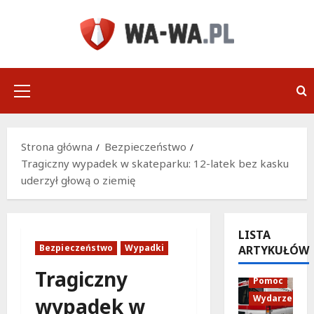
Przejdź
do
treści
Menu
główne
Strona główna
Bezpieczeństwo
Tragiczny wypadek w skateparku: 12-latek bez kasku
uderzył głową o ziemię
LISTA
Bezpieczeństwo
Wypadki
ARTYKUŁÓW
Policja
Tragiczny
Pomoc
Wydarzenia
wypadek w