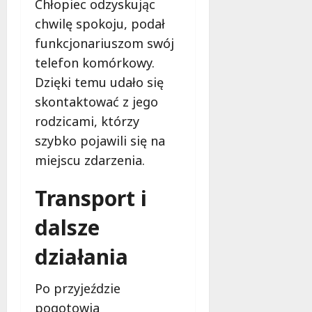
Chłopiec odzyskując
ł
e
u
chwilę spokoju, podał
:
g
funkcjonariuszom swój
M
o
a
telefon komórkowy.
w
m
i
Dzięki temu udało się
m
e
skontaktować z jego
o
c
rodzicami, którzy
b
z
u
szybko pojawili się na
n
s
o
miejscu zdarzenia.
w
ś
U
c
Transport i
r
i
s
!
dalsze
u
s
działania
30
i
październi
e
2025
Po przyjeździe
o
f
pogotowia