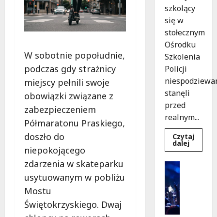
szkolący
się w
stołecznym
Ośrodku
W sobotnie popołudnie,
Szkolenia
podczas gdy strażnicy
Policji
niespodziewa
miejscy pełnili swoje
stanęli
obowiązki związane z
przed
zabezpieczeniem
realnym...
Półmaratonu Praskiego,
doszło do
Czytaj
Dowied
dalej
niepokojącego
się
więcej
zdarzenia w skateparku
o
Kultura
Szkolen
Wydarzen
usytuowanym w pobliżu
w
akcji:
K
Mostu
Jak
i
policjan
Świętokrzyskiego. Dwaj
uratowa
n
życie
o