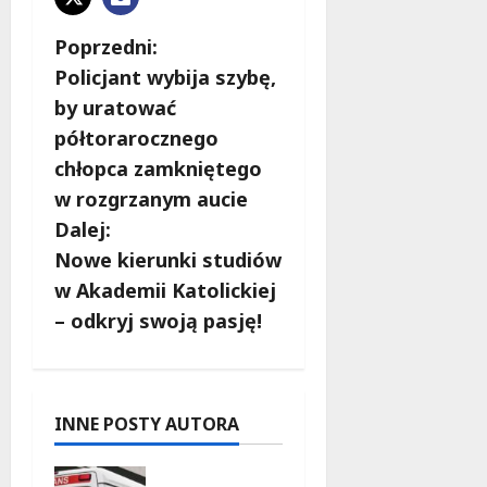
Z
Poprzedni:
Policjant wybija szybę,
o
by uratować
b
półtorarocznego
chłopca zamkniętego
a
w rozgrzanym aucie
c
Dalej:
Nowe kierunki studiów
z
w Akademii Katolickiej
w
– odkryj swoją pasję!
p
i
INNE POSTY AUTORA
s
Szkolenie