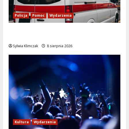
Policja
Pomoc
Wydarzenia
Szkolenie w akcji: Jak policjanci uratowali
życie w krytycznej sytuacji
Sylwia Klimczak
8 sierpnia 2026
Kultura
Wydarzenia