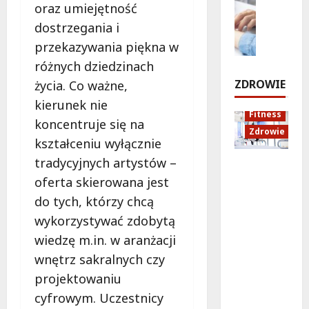
c
ó
a
oraz umiejętność
p
Zdrowie
h
ż
n
dostrzegania i
r
E
u
e
o
z
d
przekazywania piękna w
i
d
w
e
u
d
o
i
różnych dziedzinach
j
k
ź
Z
e
ZDROWIE
życia. Co ważne,
e
a
w
a
kierunek nie
z
c
i
m
8
Fitness
d
j
ę
koncentruje się na
o
sierpnia
Zdrowie
n
a
k
ś
2026
kształceniu wyłącznie
a
z
ó
c
tradycyjnych artystów –
!
Rozciąga
d
w
i
oferta skierowana jest
nie:
r
w
a
Sekret
o
B
8
i
do tych, którzy chcą
lepszej
sierpnia
w
i
K
wykorzystywać zdobytą
2026
regenera
o
a
r
wiedzę m.in. w aranżacji
cji i
t
ł
a
samopoc
n
wnętrz sakralnych czy
o
k
zucia
a
ł
o
projektowaniu
mieszkań
:
ę
w
cyfrowym. Uczestnicy
ców
T
c
a