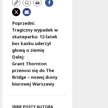
Z
Poprzedni:
Tragiczny wypadek w
o
skateparku: 12-latek
b
bez kasku uderzył
głową o ziemię
a
Dalej:
c
Grant Thornton
przenosi się do The
z
Bridge – nowej ikony
w
biurowej Warszawy
p
i
INNE POSTY AUTORA