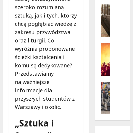
w
krytycz
p
szeroko rozumianą
Seniorzy
sytuacji
o
Wycieczk
sztuką, jak i tych, którzy
B
d
chcą pogłębiać wiedzę z
i
g
zakresu przywództwa
a
w
ł
i
oraz liturgii. Co
o
a
Koncert
wyróżnia proponowane
ł
Wydarzen
z
ścieżki kształcenia i
M
ę
d
u
k
komu są dedykowane?
a
z
a
m
Przedstawiamy
y
z
i
najważniejsze
c
a
Drogi
:
informacje dla
z
Remonty
p
„
Wydarzen
n
r
W
przyszłych studentów z
U
y
a
i
Warszawy i okolic.
r
S
s
e
s
t
z
l
„Sztuka i
y
a
a
k
n
n
s
i