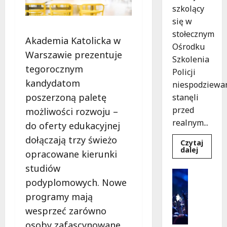
szkolący
się w
stołecznym
Akademia Katolicka w
Ośrodku
Warszawie prezentuje
Szkolenia
tegorocznym
Policji
kandydatom
niespodziewa
poszerzoną paletę
stanęli
przed
możliwości rozwoju –
realnym...
do oferty edukacyjnej
dołączają trzy świeżo
Czytaj
Dowied
dalej
opracowane kierunki
się
więcej
studiów
o
Kultura
Szkolen
podyplomowych. Nowe
Wydarzen
w
akcji:
K
programy mają
Jak
i
policjan
wesprzeć zarówno
uratowa
n
życie
osoby zafascynowane
o