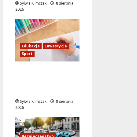
Sylwia Klimczak
8 sierpnia
2026
Edukacja
Inwestycje
Sport
Nowa Era Edukacji na
Żoliborzu:
Modernizacja Szkoły z
Boiskami Sportowymi
Sylwia Klimczak
8 sierpnia
2026
Bezpieczeństwo