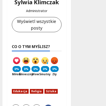
Sylwia Klimczak
Administrator
Wyświetl wszystkie
posty
CO O TYM MYŚLISZ?
0%
0%
0%
0%
0%
Miłość
Śmieszny
Wow
Smutny
Zły
Edukacja
Religia
Sztuka