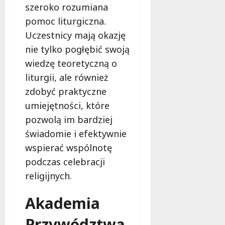
szeroko rozumiana
e
r
pomoc liturgiczna.
u
Uczestnicy mają okazję
j
nie tylko pogłębić swoją
e
d
wiedzę teoretyczną o
a
liturgii, ale również
r
zdobyć praktyczne
m
umiejętności, które
o
w
pozwolą im bardziej
e
świadomie i efektywnie
b
wspierać wspólnotę
a
podczas celebracji
d
a
religijnych.
n
i
Akademia
a
d
Przywództwa