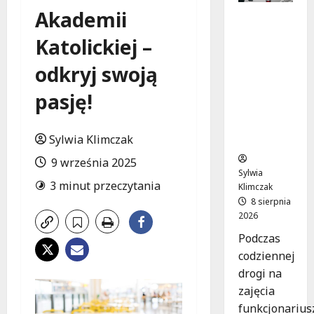
Akademii
Szkolenie
w akcji:
Katolickiej –
Jak
policjanci
odkryj swoją
uratowal
i życie w
pasję!
krytyczn
ej
Sylwia Klimczak
sytuacji
9 września 2025
Sylwia
3 minut przeczytania
Klimczak
8 sierpnia
2026
Podczas
codziennej
drogi na
zajęcia
funkcjonarius