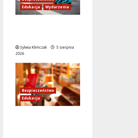
Edukacja
Wydarzenia
Zdobądź kartę
rowerową przed
szkolnym dzwonkiem!
Sylwia Klimczak
5 sierpnia
2026
Bezpieczeństwo
Edukacja
Bezpieczeństwo przez
zabawę: Wakacyjne
lekcje dla
najmłodszych