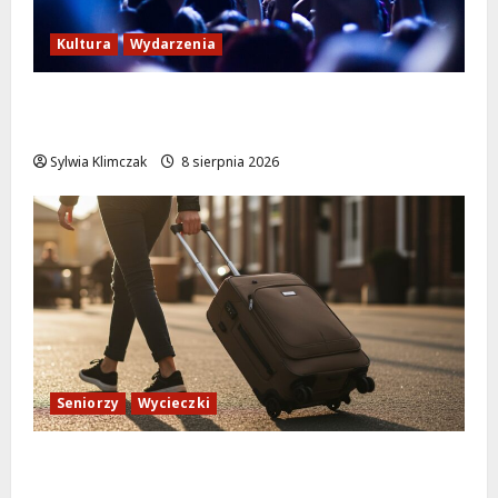
Kultura
Wydarzenia
Kino pod gwiazdami: „Wielki Marty” na
leżakach w Wilanowie
Sylwia Klimczak
8 sierpnia 2026
Seniorzy
Wycieczki
Białołęka zaprasza seniorów na darmowe
podróże do Zamościa i Krakowa!