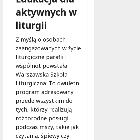
ł
e
u
aktywnych w
:
g
M
liturgii
o
a
w
m
i
Z myślą o osobach
m
e
zaangażowanych w życie
o
c
b
liturgiczne parafii i
z
u
n
wspólnot powstała
s
o
Warszawska Szkoła
w
ś
U
Liturgiczna. To dwuletni
c
r
i
program adresowany
s
!
przede wszystkim do
u
tych, którzy realizują
s
30
i
różnorodne posługi
październi
e
2025
podczas mszy, takie jak
o
czytania, śpiewy czy
f