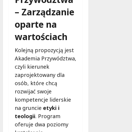
l
a
– Zarządzanie
k
o
oparte na
b
wartościach
i
e
t
Kolejną propozycją jest
5
Akademia Przywództwa,
0
czyli kierunek
+
zaprojektowany dla
4
osób, które chcą
sierpnia
rozwijać swoje
2026
kompetencje liderskie
na gruncie
etyki i
teologii
. Program
oferuje dwa poziomy