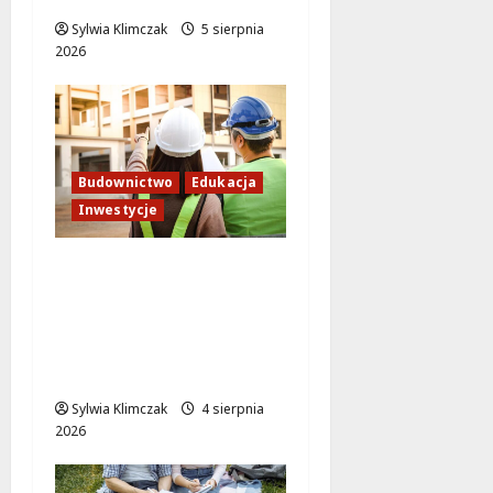
Sylwia Klimczak
5 sierpnia
2026
Budownictwo
Edukacja
Inwestycje
Inwestycja na
Białołęce: Mieszkania i
przedszkole, które
zmienią życie lokalnej
społeczności!
Sylwia Klimczak
4 sierpnia
2026