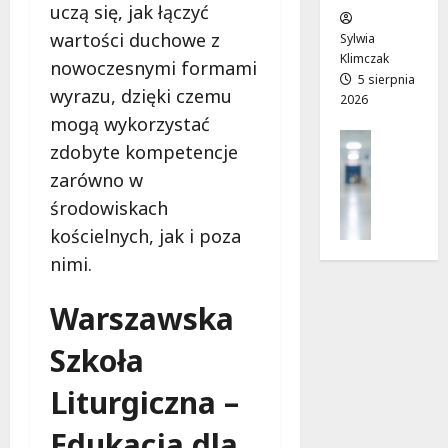
uczą się, jak łączyć
w
e
!
o
wartości duchowe z
Sylwia
j
Klimczak
8
nowoczesnymi formami
8
a
5 sierpnia
sierpnia
sierpnia
wyrazu, dzięki czemu
2026
d
2026
2026
mogą wykorzystać
r
Profilak
o
zdobyte kompetencje
Zdrowie
g
zarówno w
Z
a
a
środowiskach
d
d
o
kościelnych, jak i poza
b
z
nimi.
a
d
j
r
Warszawska
o
o
z
w
Szkoła
d
i
r
a
Liturgiczna –
o
i
w
d
Edukacja dla
i