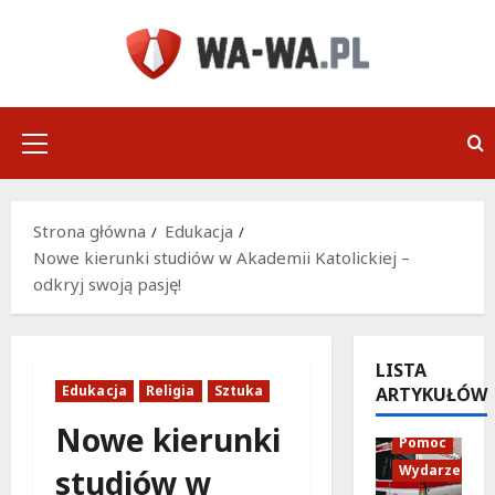
Przejdź
do
treści
Menu
główne
Strona główna
Edukacja
Nowe kierunki studiów w Akademii Katolickiej –
odkryj swoją pasję!
LISTA
Edukacja
Religia
Sztuka
ARTYKUŁÓW
Policja
Nowe kierunki
Pomoc
Wydarzenia
studiów w