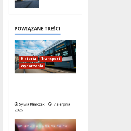
wa już w
drodze!
7 sierpnia
2026
POWIĄZANE TREŚCI
Historia
Transport
Wydarzenia
Niebieski tramwaj z
Wrocławia ożywia
warszawskie ulice!
Sylwia Klimczak
7 sierpnia
2026