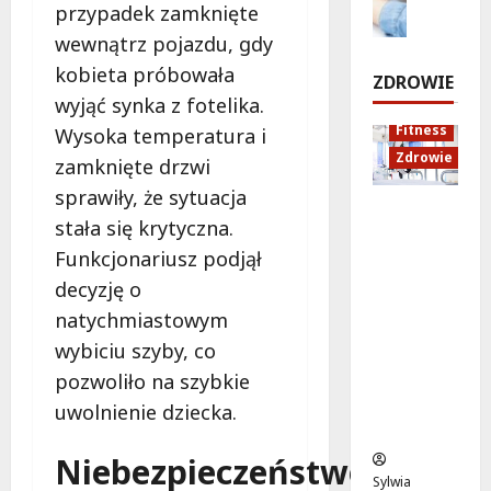
r
przypadek zamknięte
e
d
o
w
p
wewnątrz pojazdu, gdy
m
u
d
n
o
k
r
kobieta próbowała
i
7
ZDROWIE
n
a
o
sierpnia
a
wyjąć synka z fotelika.
t
c
2026
d
Fitness
Wysoka temperatura i
s
j
z
7
Zdrowie
zamknięte drzwi
t
a
e
sierpnia
a
z
!
sprawiły, że sytuacja
2026
Rozciąga
r
d
stała się krytyczna.
nie:
t
r
7
Funkcjonariusz podjął
Sekret
u
o
sierpnia
lepszej
j
w
decyzję o
2026
regenera
e
o
natychmiastowym
cji i
w
t
wybiciu szyby, co
samopoc
p
n
pozwoliło na szybkie
zucia
o
a
mieszkań
n
:
uwolnienie dziecka.
ców
i
T
e
w
Niebezpieczeństwo
d
o
Sylwia