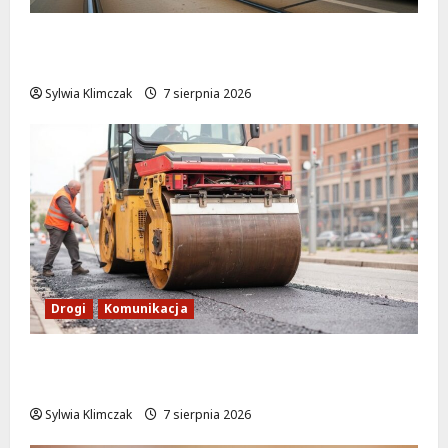
Niebieski tramwaj z Wrocławia ożywia
warszawskie ulice!
Sylwia Klimczak
7 sierpnia 2026
Drogi
Komunikacja
Nowe zasady ruchu na Wisłostradzie w
Bielanach od 9 sierpnia
Sylwia Klimczak
7 sierpnia 2026