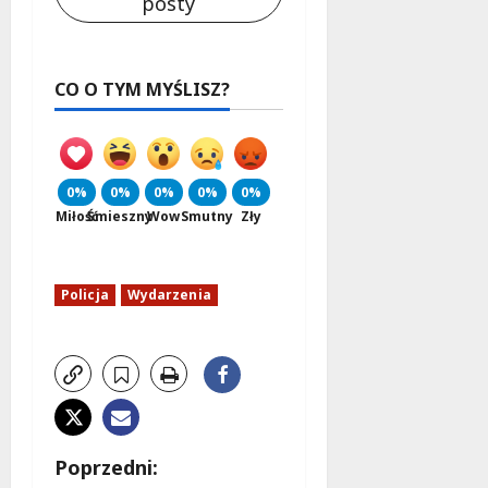
posty
CO O TYM MYŚLISZ?
0%
0%
0%
0%
0%
Miłość
Śmieszny
Wow
Smutny
Zły
Policja
Wydarzenia
Z
Poprzedni: