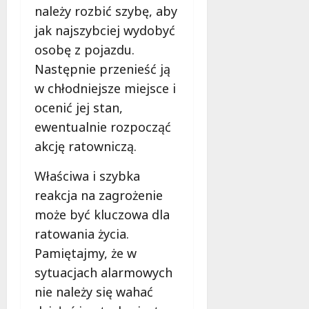
k
należy rozbić szybę, aby
o
jak najszybciej wydobyć
b
i
osobę z pojazdu.
e
Następnie przenieść ją
t
w chłodniejsze miejsce i
5
ocenić jej stan,
0
+
ewentualnie rozpocząć
akcję ratowniczą.
4
sierpnia
Właściwa i szybka
2026
reakcja na zagrożenie
może być kluczowa dla
ratowania życia.
Pamiętajmy, że w
sytuacjach alarmowych
nie należy się wahać