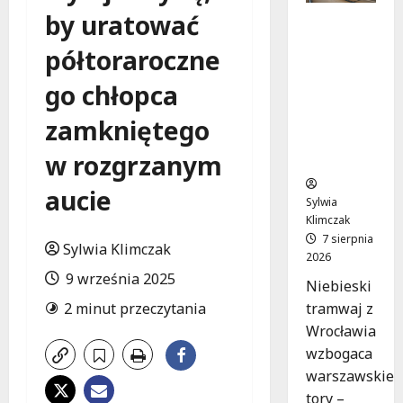
by uratować
Niebieski
tramwaj
półtoraroczne
z
Wrocławi
go chłopca
a ożywia
warszaw
zamkniętego
skie
w rozgrzanym
ulice!
aucie
Sylwia
Klimczak
7 sierpnia
Sylwia Klimczak
2026
9 września 2025
Niebieski
tramwaj z
2 minut przeczytania
Wrocławia
wzbogaca
warszawskie
tory –