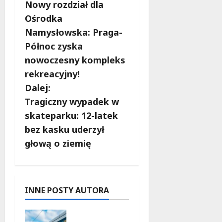
Nowy rozdział dla
o
Ośrodka
b
Namysłowska: Praga-
Północ zyska
a
nowoczesny kompleks
c
rekreacyjny!
Dalej:
z
Tragiczny wypadek w
w
skateparku: 12-latek
bez kasku uderzył
p
głową o ziemię
i
s
INNE POSTY AUTORA
y
Niebieski