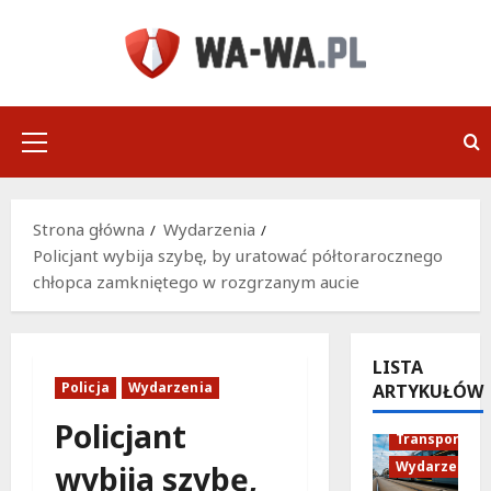
Przejdź
do
treści
Menu
główne
Strona główna
Wydarzenia
Policjant wybija szybę, by uratować półtorarocznego
chłopca zamkniętego w rozgrzanym aucie
LISTA
Policja
Wydarzenia
ARTYKUŁÓW
Historia
Policjant
Transport
Wydarzenia
wybija szybę,