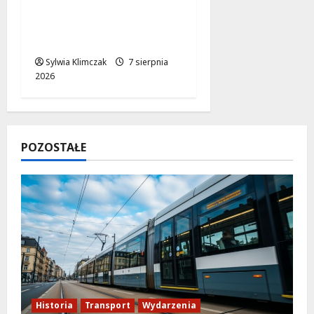
Karpacka dzikość: Opa
Cupa w sercu
Ursynowa!
Sylwia Klimczak
7 sierpnia
2026
POZOSTAŁE
Historia
Transport
Wydarzenia