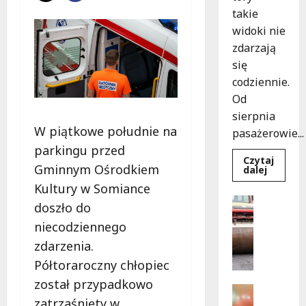
takie
widoki nie
zdarzają
się
codziennie.
Od
sierpnia
W piątkowe południe na
pasażerowie...
parkingu przed
Czytaj
Gminnym Ośrodkiem
Dowied
dalej
się
Kultury w Somiance
więcej
o
Drogi
doszło do
Niebies
Komunika
tramwa
niecodziennego
z
N
Wrocław
o
zdarzenia.
ożywia
warsza
w
Półtoraroczny chłopiec
ulice!
e
został przypadkowo
z
Festiwal
zatrzaśnięty w
a
Muzyka