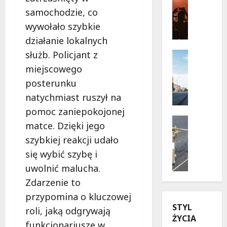
Wydarzen
s
samochodzie, co
J
a
wywołało szybkie
a
d
działanie lokalnych
z
y
z
służb. Policjant z
r
Infrastr
o
Remonty
u
miejscowego
w
R
c
posterunku
e
e
h
l
natychmiast ruszył na
w
u
a
o
n
pomoc zaniepokojonej
t
l
Drogi
a
matce. Dzięki jego
o
u
Remonty
W
szybkiej reakcji udało
U
w
c
i
l
W
j
się wybić szybę i
s
i
a
a
ł
uwolnić malucha.
c
r
n
o
Zdarzenie to
a
s
a
s
przypomina o kluczowej
K
z
u
t
STYL
u
a
l
roli, jaką odgrywają
r
ŻYCIA
b
w
i
a
funkcjonariusze w