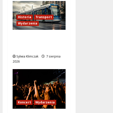
Historia
Transport
Wydarzenia
Zabytkowy wrocławski
tramwaj zaskakuje
Warszawę!
Sylwia Klimczak
7 sierpnia
2026
Koncert
Wydarzenia