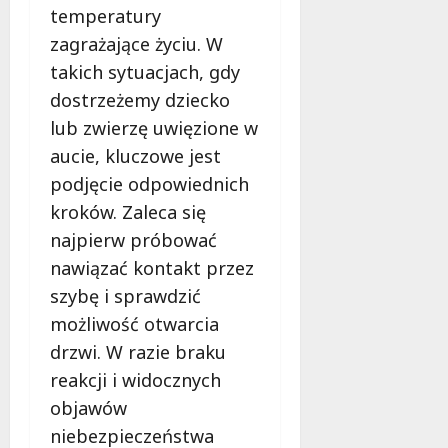
u
temperatury
j
zagrażające życiu. W
e
takich sytuacjach, gdy
d
dostrzeżemy dziecko
a
r
lub zwierzę uwięzione w
m
aucie, kluczowe jest
o
podjęcie odpowiednich
w
e
kroków. Zaleca się
b
najpierw próbować
a
nawiązać kontakt przez
d
szybę i sprawdzić
a
n
możliwość otwarcia
i
drzwi. W razie braku
a
reakcji i widocznych
d
objawów
l
a
niebezpieczeństwa