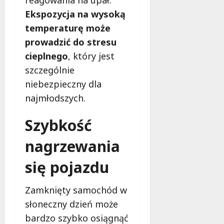
g
M
o
Ekspozycja na wysoką
a
w
temperaturę może
m
i
prowadzić do stresu
m
e
o
cieplnego
, który jest
c
b
z
szczególnie
u
n
niebezpieczny dla
s
o
najmłodszych.
w
ś
U
c
r
Szybkość
i
s
!
nagrzewania
u
s
30
się pojazdu
i
październi
e
2025
o
Zamknięty samochód w
f
słoneczny dzień może
e
bardzo szybko osiągnąć
r