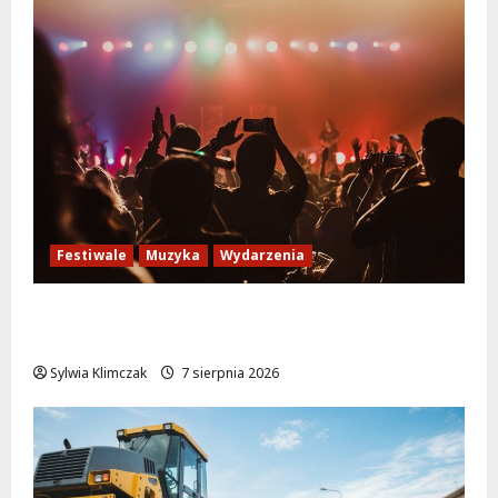
Festiwale
Muzyka
Wydarzenia
Jazzowe lato w Warszawie pełne
koncertów na żywo
Sylwia Klimczak
7 sierpnia 2026