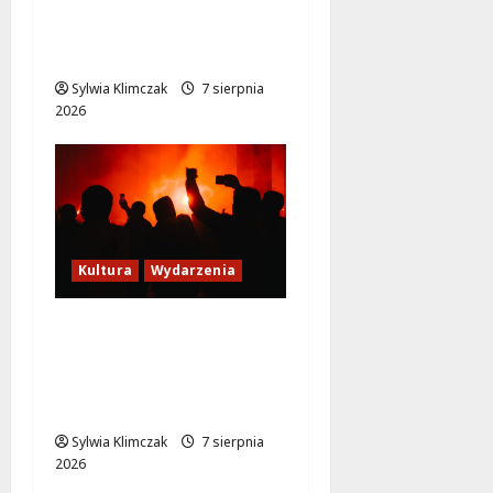
teatrem: przygoda
gęsi i lisa na plaży w
Wawrze!
Sylwia Klimczak
7 sierpnia
2026
Kultura
Wydarzenia
Thriller pod gwiazdami:
Plenerowy seans
„Wielkiego marszu” w
Wilanowie!
Sylwia Klimczak
7 sierpnia
2026