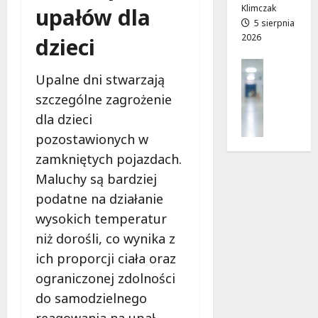
z
j
Klimczak
upałów dla
i
a
5 sierpnia
2026
a
d
dzieci
ł
r
Profilak
e
o
Upalne dni stwarzają
Zdrowie
k
g
Z
szczególne zagrożenie
!
a
a
d
dla dzieci
d
o
7
pozostawionych w
b
z
sierpnia
zamkniętych pojazdach.
a
d
2026
j
Maluchy są bardziej
r
o
o
podatne na działanie
z
w
wysokich temperatur
d
i
niż dorośli, co wynika z
r
a
o
ich proporcji ciała oraz
i
w
d
ograniczonej zdolności
i
ł
do samodzielnego
e
u
:
reagowania na upał.