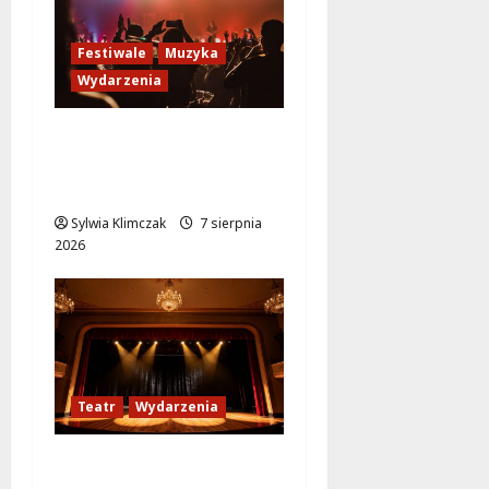
Festiwale
Muzyka
Wydarzenia
Jazzowe lato w
Warszawie pełne
koncertów na żywo
Sylwia Klimczak
7 sierpnia
2026
Teatr
Wydarzenia
Magiczne chwile z