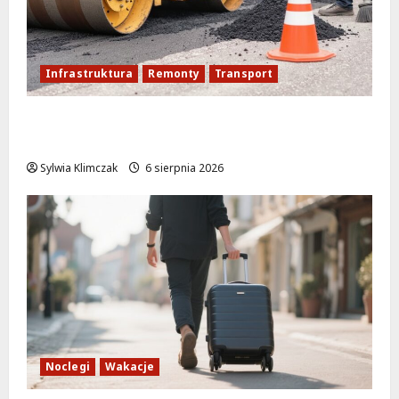
Infrastruktura
Remonty
Transport
Nowe ścieżki dla pieszych i rowerzystów
na Moście Siekierkowskim!
Sylwia Klimczak
6 sierpnia 2026
Noclegi
Wakacje