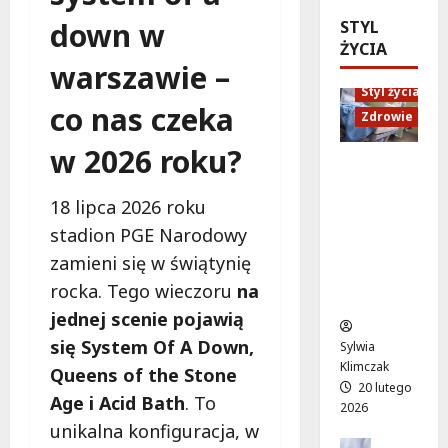
a
e
l
c
down w
STYL
t
s
a
j
ŻYCIA
n
z
t
i
warszawie –
a
y
o
:
p
c
Styl życia
w
j
co nas czeka
o
h
a
Zdrowie
a
m
i
t
k
w 2026 roku?
o
r
r
s
Ruch,
c
o
a
z
dieta i
p
w
k
18 lipca 2026 roku
k
nawodni
s
e
c
o
enie:
stadion PGE Narodowy
y
r
y
l
Sekrety
zamieni się w świątynię
c
z
j
e
zdroweg
rocka. Tego wieczoru
na
h
y
n
n
o życia
o
s
y
jednej scenie pojawią
i
l
t
c
e
się System Of A Down,
Sylwia
o
ó
h
z
Klimczak
Queens of the Stone
g
w
c
a
20 lutego
i
n
Age i Acid Bath
. To
e
m
2026
c
a
n
unikalna konfiguracja, w
i
z
M
a
Edukacja