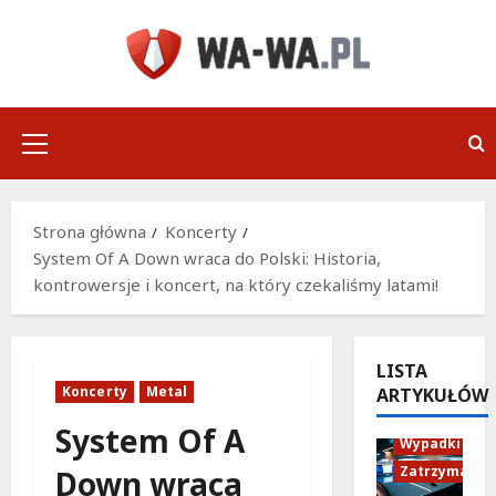
Przejdź
do
treści
Menu
główne
Strona główna
Koncerty
System Of A Down wraca do Polski: Historia,
kontrowersje i koncert, na który czekaliśmy latami!
LISTA
Koncerty
Metal
ARTYKUŁÓW
Policja
System Of A
Wypadki
Zatrzymania
Down wraca