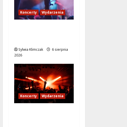
Koncerty
Wydarzenia
Muzyczne Pożegnanie
Lata: Wilki i Grzegorz
Hyży w Wawrze!
Sylwia Klimczak
6 sierpnia
2026
Koncerty
Wydarzenia
Letni wieczór z Sonbird
w Wawerskim Centrum
Kultury!