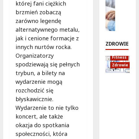
e
której fani ciężkich
n
Styl życi
o
c
n
Zdrowie
brzmień zobaczą
a
ś
h
i
n
E
c
:
zarówno legendę
ł
a
d
i
O
o
alternatywnego metalu,
U
u
e
S
s
jak i cenione formacje z
r
k
S
i
i
ZDROWIE
innych nurtów rocka.
s
a
i
R
ę
y
c
e
P
Organizatorzy
w
Fitness
n
j
k
o
r
spodziewają się pełnych
Zdrowie
o
a
i
l
a
trybun, a bilety na
w
z
e
n
t
Rozciąga
i
d
r
wydarzenie mogą
a
u
nie:
e
r
k
z
rozchodzić się
n
Sekret
:
o
o
a
e
błyskawicznie.
lepszej
N
w
w
p
k
Wydarzenie to nie tylko
regenera
o
o
s
r
cji i
w
t
k
a
koncert, ale także
6
samopoc
a
n
i
s
okazja do spotkania
sierpnia
zucia
p
a
m
z
2026
społeczności, która
mieszkań
o
:
!
a