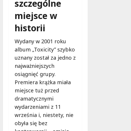
szczególne
d
l
miejsce w
a
k
historii
o
b
i
Wydany w 2001 roku
e
album „Toxicity” szybko
t
uznany został za jedno z
5
0
najważniejszych
+
osiągnięć grupy.
Premiera krążka miała
4
miejsce tuż przed
sierpnia
2026
dramatycznymi
wydarzeniami z 11
września i, niestety, nie
obyła się bez