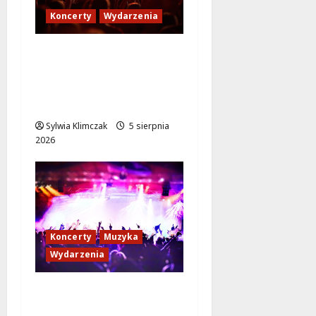
Koncerty
Wydarzenia
Jak dotrzeć na koncert
The Weeknd na PGE
Narodowym? Sprawdź
transport!
Sylwia Klimczak
5 sierpnia
2026
Koncerty
Muzyka
Wydarzenia
Muzyczne doznania
pod gwiazdami: Joanna