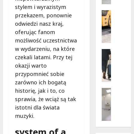
w
dramaty
z
stylem i wyrazistym
sytuacji
i
Infrastr
przekazem, ponownie
Remonty
f
odwiedzi nasz kraj,
Transpor
u
N
oferując fanom
n
o
k
możliwość uczestnictwa
w
c
w wydarzeniu, na które
e
Noclegi
j
ś
czekali latami. Przy tej
Wakacje
o
c
W
okazji warto
n
i
a
a
przypomnieć sobie
e
r
r
zarówno ich bogatą
ż
s
i
k
z
historię, jak i to, co
Wsparcie
u
i
a
Zdrowie 
s
sprawia, że wciąż są tak
B
d
w
z
istotni dla świata
e
l
s
e
muzyki.
z
a
k
w
p
p
i
a
ł
i
system of a
e
k