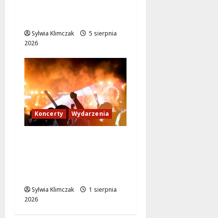
Bejm Quartet w Parku
Olszyna
Sylwia Klimczak
5 sierpnia
2026
Koncerty
Wydarzenia
Lato z muzyką na
Bielanach: odkryj
niezapomniane
koncerty!
Sylwia Klimczak
1 sierpnia
2026