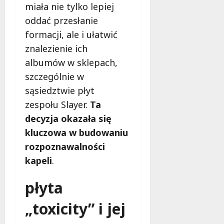
f
miała nie tylko lepiej
e
oddać przesłanie
r
formacji, ale i ułatwić
u
znalezienie ich
j
e
albumów w sklepach,
d
szczególnie w
a
sąsiedztwie płyt
r
zespołu Slayer.
Ta
m
o
decyzja okazała się
w
kluczowa w budowaniu
e
rozpoznawalności
b
a
kapeli
.
d
a
płyta
n
i
„toxicity” i jej
a