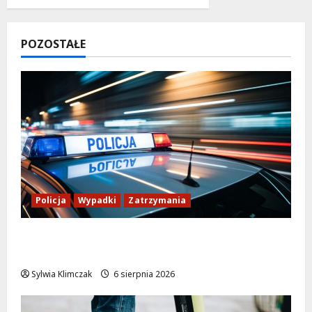
POZOSTAŁE
Policja
Wypadki
Zatrzymania
Zasypany pod cmentarnym murem:
interwencja służb w dramatycznej sytuacji
Sylwia Klimczak
6 sierpnia 2026