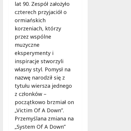
d
2026
lat 90. Zespół założyło
i
ł
czterech przyjaciół o
e
u
:
ormiańskich
g
M
o
korzeniach, którzy
a
w
przez wspólne
m
i
m
muzyczne
e
o
c
eksperymenty i
b
z
inspiracje stworzyli
u
n
własny styl. Pomysł na
s
o
w
nazwę narodził się z
ś
U
c
tytułu wiersza jednego
r
i
z członków –
s
!
początkowo brzmiał on
u
s
„Victim Of A Down”.
30
i
październi
Przemyślana zmiana na
e
2025
„System Of A Down”
o