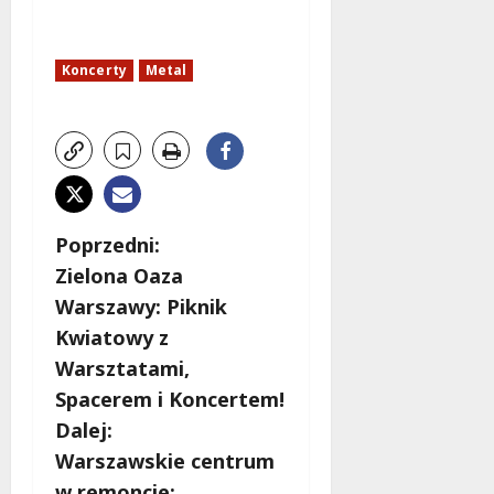
Koncerty
Metal
Z
Poprzedni:
Zielona Oaza
o
Warszawy: Piknik
b
Kwiatowy z
Warsztatami,
a
Spacerem i Koncertem!
c
Dalej:
Warszawskie centrum
z
w remoncie: