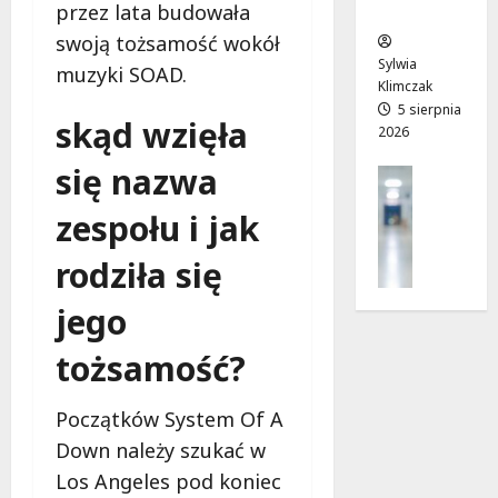
przez lata budowała
ców
r
T
!
a
w
swoją tożsamość wokół
6
d
o
sierpnia
Sylwia
6
muzyki SOAD.
n
j
2026
Klimczak
sierpnia
i
a
5 sierpnia
2026
skąd wzięła
2026
a
d
j
r
się nazwa
Profilak
u
o
Zdrowie
ż
g
zespołu i jak
Z
o
a
a
t
d
rodziła się
d
w
o
b
a
z
jego
a
r
d
j
t
r
tożsamość?
o
a
o
z
!
w
Początków System Of A
d
i
r
Down należy szukać w
a
6
o
i
sierpnia
Los Angeles pod koniec
w