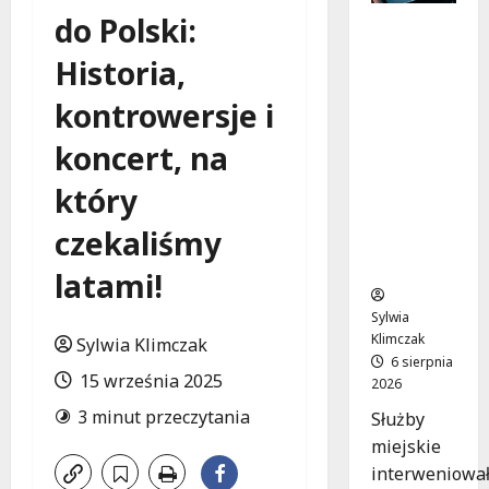
do Polski:
Zasypany
pod
Historia,
cmentar
nym
kontrowersje i
murem:
interwen
koncert, na
cja służb
który
w
dramaty
czekaliśmy
cznej
sytuacji
latami!
Sylwia
Klimczak
Sylwia Klimczak
6 sierpnia
15 września 2025
2026
3 minut przeczytania
Służby
miejskie
interweniowa