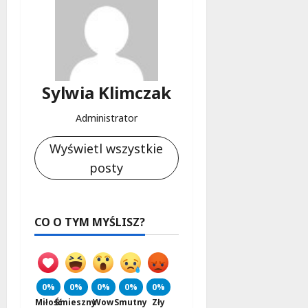
Sylwia Klimczak
Administrator
Wyświetl wszystkie
posty
CO O TYM MYŚLISZ?
0%
0%
0%
0%
0%
Miłość
Śmieszny
Wow
Smutny
Zły