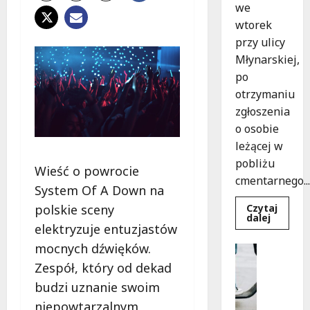
we
wtorek
przy ulicy
Młynarskiej,
po
otrzymaniu
zgłoszenia
o osobie
leżącej w
pobliżu
Wieść o powrocie
cmentarnego...
System Of A Down na
Czytaj
polskie sceny
Dowied
dalej
się
elektryzuje entuzjastów
więcej
o
mocnych dźwięków.
Uncatego
Zasypa
M
pod
Zespół, który od dekad
cmenta
ł
murem:
budzi uznanie swoim
o
interwe
służb
niepowtarzalnym
d