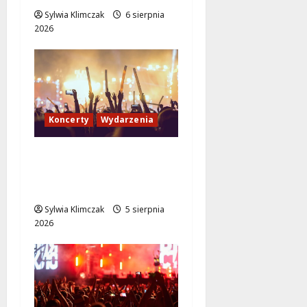
Sylwia Klimczak
6 sierpnia
2026
Koncerty
Wydarzenia
Jazzowy wieczór z
Karoliną Błachnią w
Aninie!
Sylwia Klimczak
5 sierpnia
2026