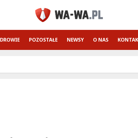
ZDROWIE
POZOSTAŁE
NEWSY
O NAS
KONTA
Kapibary i książki – odkryj radość czytania na
Białołęce!