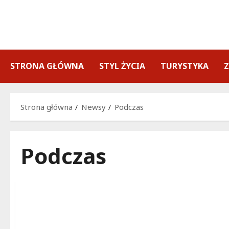
Przejdź
do
treści
STRONA GŁÓWNA
STYL ŻYCIA
TURYSTYKA
Strona główna
Newsy
Podczas
Podczas