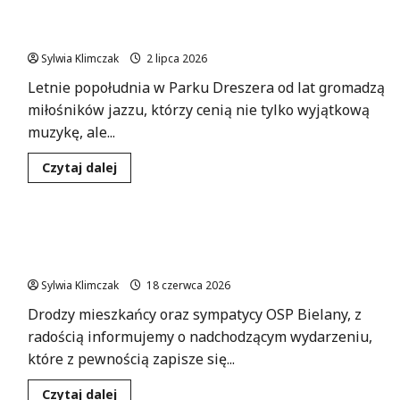
Fiesta:
Jazzowe rytmy znów rozbrzmiewają w Parku
Interaktywny
Spektakl
Dreszera!
dla
Całej
Sylwia Klimczak
2 lipca 2026
Rodziny
na
Letnie popołudnia w Parku Dreszera od lat gromadzą
RembART
FESTIWALU
miłośników jazzu, którzy cenią nie tylko wyjątkową
2026!
muzykę, ale...
Dowiedz
Czytaj dalej
się
więcej
o
Jazzowe
rytmy
Nowy wóz strażacki dla Bielan – zapraszamy na
znów
rozbrzmiewają
uroczystość poświęcenia!
w
Parku
Sylwia Klimczak
18 czerwca 2026
Dreszera!
Drodzy mieszkańcy oraz sympatycy OSP Bielany, z
radością informujemy o nadchodzącym wydarzeniu,
które z pewnością zapisze się...
Dowiedz
Czytaj dalej