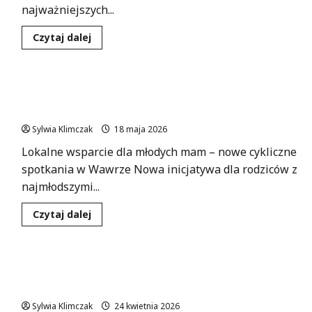
najważniejszych...
Dowiedz
Czytaj dalej
się
więcej
o
Rapowe
Hity
Mamy w Murowance: Nowe miejsca wsparcia dla
na
Dniach
młodych rodziców
Bemowa
2026:
Sylwia Klimczak
18 maja 2026
Przygotuj
się
Lokalne wsparcie dla młodych mam – nowe cykliczne
na
Muzyczne
spotkania w Wawrze Nowa inicjatywa dla rodziców z
Emocje!
najmłodszymi...
Dowiedz
Czytaj dalej
się
więcej
o
Mamy
w
Weekend pełen manifestacji w Śródmieściu: co
Murowance:
Nowe
musisz wiedzieć?
miejsca
wsparcia
Sylwia Klimczak
24 kwietnia 2026
dla