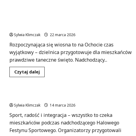
więcej
o
Wiosna
pełna
Wiosenny Bal na Ochocie: Tańczmy Razem w
inspiracji
w
Proximie!
Bibliotece
na
Sylwia Klimczak
22 marca 2026
Białołęce
Rozpoczynająca się wiosna to na Ochocie czas
wyjątkowy – dzielnica przygotowuje dla mieszkańców
prawdziwe taneczne święto. Nadchodzący...
Dowiedz
Czytaj dalej
się
więcej
o
Wiosenny
Bal
Sportowa Fiesta dla Całej Rodziny!
na
Ochocie:
Sylwia Klimczak
Tańczmy
14 marca 2026
Razem
w
Sport, radość i integracja – wszystko to czeka
Proximie!
mieszkańców podczas nadchodzącego Halowego
Festynu Sportowego. Organizatorzy przygotowali