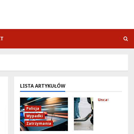
KT
LISTA ARTYKUŁÓW
Uncategorized
Mło
Policja
dzi
Wypadki
fun
Zatrzymania
kcj