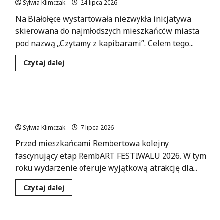
Sylwia Klimczak
24 lipca 2026
Na Białołęce wystartowała niezwykła inicjatywa
skierowana do najmłodszych mieszkańców miasta
pod nazwą „Czytamy z kapibarami”. Celem tego...
Dowiedz
Czytaj dalej
się
więcej
o
Kapibary
i
Bajeczna Fiesta: Interaktywny Spektakl dla Całej
książki
–
Rodziny na RembART FESTIWALU 2026!
odkryj
radość
Sylwia Klimczak
7 lipca 2026
czytania
na
Przed mieszkańcami Rembertowa kolejny
Białołęce!
fascynujący etap RembART FESTIWALU 2026. W tym
roku wydarzenie oferuje wyjątkową atrakcję dla...
Dowiedz
Czytaj dalej
się
więcej
o
Bajeczna