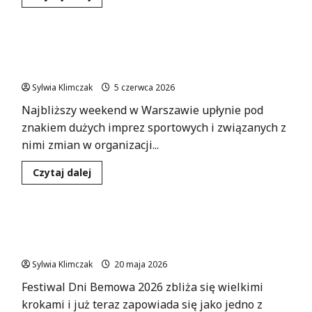
się
więcej
o
Nowy
wóz
Warszawskie utrudnienia na nocnym biegu:
strażacki
dla
Przygotuj się na zmiany!
Bielan
–
Sylwia Klimczak
5 czerwca 2026
zapraszamy
na
Najbliższy weekend w Warszawie upłynie pod
uroczystość
poświęcenia!
znakiem dużych imprez sportowych i związanych z
nimi zmian w organizacji...
Dowiedz
Czytaj dalej
się
więcej
o
Warszawskie
utrudnienia
Rapowe Hity na Dniach Bemowa 2026: Przygotuj
na
nocnym
się na Muzyczne Emocje!
biegu:
Przygotuj
Sylwia Klimczak
20 maja 2026
się
na
Festiwal Dni Bemowa 2026 zbliża się wielkimi
zmiany!
krokami i już teraz zapowiada się jako jedno z