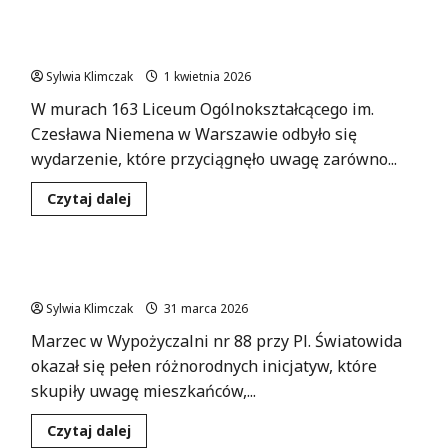
przygoda
Talenty i Pasja: Święto Szkoły w Wesołej pełne
z
kapibarami
Inspiracji
–
czytelnicza
Sylwia Klimczak
1 kwietnia 2026
zabawa
dla
W murach 163 Liceum Ogólnokształcącego im.
dzieci!
Czesława Niemena w Warszawie odbyło się
wydarzenie, które przyciągnęło uwagę zarówno...
Dowiedz
Czytaj dalej
się
więcej
o
Talenty
i
Wiosna pełna inspiracji w Bibliotece na Białołęce
Pasja:
Święto
Sylwia Klimczak
Szkoły
31 marca 2026
w
Wesołej
Marzec w Wypożyczalni nr 88 przy Pl. Światowida
pełne
okazał się pełen różnorodnych inicjatyw, które
Inspiracji
skupiły uwagę mieszkańców,...
Dowiedz
Czytaj dalej
się