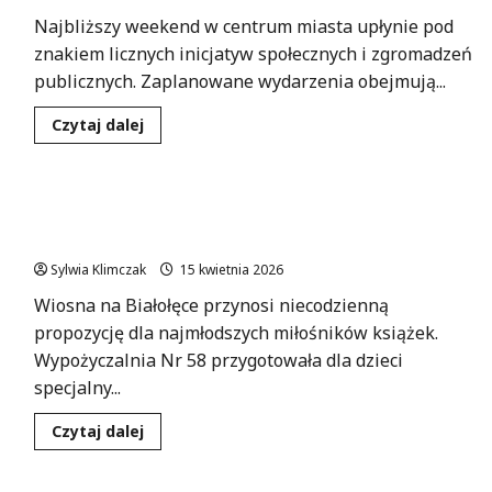
młodych
Najbliższy weekend w centrum miasta upłynie pod
rodziców
znakiem licznych inicjatyw społecznych i zgromadzeń
publicznych. Zaplanowane wydarzenia obejmują...
Dowiedz
Czytaj dalej
się
więcej
o
Weekend
pełen
Wiosenna przygoda z kapibarami – czytelnicza
manifestacji
w
zabawa dla dzieci!
Śródmieściu:
co
Sylwia Klimczak
15 kwietnia 2026
musisz
wiedzieć?
Wiosna na Białołęce przynosi niecodzienną
propozycję dla najmłodszych miłośników książek.
Wypożyczalnia Nr 58 przygotowała dla dzieci
specjalny...
Dowiedz
Czytaj dalej
się
więcej
o
Wiosenna