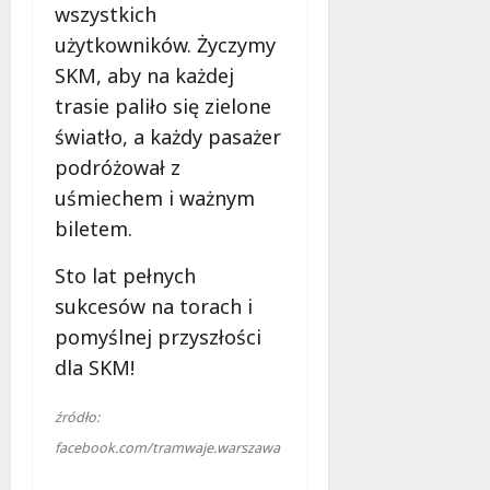
d
2026
wszystkich
i
ł
użytkowników. Życzymy
e
u
:
SKM, aby na każdej
g
M
o
trasie paliło się zielone
a
w
światło, a każdy pasażer
m
i
m
podróżował z
e
o
c
uśmiechem i ważnym
b
z
biletem.
u
n
s
o
Sto lat pełnych
w
ś
sukcesów na torach i
U
c
r
pomyślnej przyszłości
i
s
!
dla SKM!
u
s
30
źródło:
i
październi
facebook.com/tramwaje.warszawa
e
2025
o