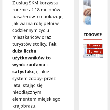
e
Z usług SKM korzysta
n
Styl życi
o
c
n
rocznie aż 18 milionów
Zdrowie
a
ś
h
i
n
E
c
:
pasażerów, co pokazuje,
ł
a
d
i
O
o
jak ważną rolę pełni w
U
u
e
S
s
codziennym życiu
r
k
S
i
i
ZDROWIE
mieszkańców oraz
s
a
i
R
ę
y
c
e
P
turystów stolicy.
Tak
w
Fitness
n
j
k
o
r
duża liczba
Zdrowie
o
a
i
l
a
użytkowników to
w
z
e
n
t
Rozciąga
i
d
r
wynik zaufania i
a
u
nie:
e
r
k
z
satysfakcji
, jakie
n
Sekret
:
o
o
a
e
system zdobył przez
lepszej
N
w
w
p
k
lata, stając się
regenera
o
o
s
r
cji i
w
t
k
a
nieodłącznym
6
samopoc
a
n
i
s
elementem miejskiego
sierpnia
zucia
p
a
m
z
2026
krajobrazu.
mieszkań
o
:
!
a