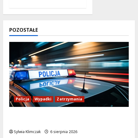
POZOSTAŁE
Policja
Wypadki
Zatrzymania
Zasypany pod cmentarnym murem:
interwencja służb w dramatycznej sytuacji
Sylwia Klimczak
6 sierpnia 2026