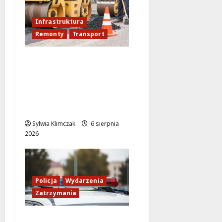
Infrastruktura
Remonty
Transport
Nowe ścieżki dla
pieszych i
rowerzystów na
Moście
Siekierkowskim!
Sylwia Klimczak
6 sierpnia
2026
Policja
Wydarzenia
Zatrzymania
89 Zatrzymanych w