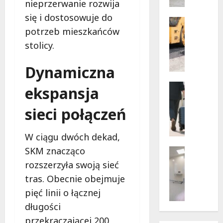
nieprzerwanie rozwija
w
dramaty
z
się i dostosowuje do
sytuacji
i
Infrastr
potrzeb mieszkańców
Remonty
f
Transpor
u
stolicy.
N
n
o
k
Dynamiczna
w
c
e
Noclegi
j
ekspansja
ś
Wakacje
o
c
W
n
sieci połączeń
i
a
a
e
r
r
W ciągu dwóch dekad,
ż
s
i
k
z
SKM znacząco
Wsparcie
u
i
a
Zdrowie 
s
rozszerzyła swoją sieć
B
d
w
z
tras. Obecnie obejmuje
e
l
s
e
pięć linii o łącznej
z
a
k
w
p
p
i
długości
a
ł
i
e
k
przekraczającej 200