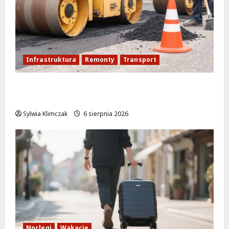
Infrastruktura
Remonty
Transport
Nowe ścieżki dla pieszych i rowerzystów
na Moście Siekierkowskim!
Sylwia Klimczak
6 sierpnia 2026
Noclegi
Wakacje