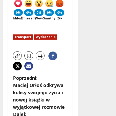
d
l
a
0%
0%
0%
0%
0%
k
Miłość
Śmieszny
Wow
Smutny
Zły
o
b
i
Transport
Wydarzenia
e
t
5
0
+
4
Z
Poprzedni:
sierpnia
Maciej Orłoś odkrywa
2026
o
kulisy swojego życia i
b
nowej książki w
wyjątkowej rozmowie
a
Dalej: