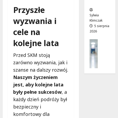
ców
r
T
!
Przyszłe
a
w
6
d
o
sierpnia
Sylwia
6
wyzwania i
n
j
2026
Klimczak
sierpnia
i
a
5 sierpnia
2026
cele na
2026
a
d
j
r
kolejne lata
Profilak
u
o
Zdrowie
ż
g
Z
Przed SKM stoją
o
a
a
t
d
zarówno wyzwania, jak i
d
w
o
szanse na dalszy rozwój.
b
a
z
a
Naszym życzeniem
r
d
j
t
r
jest, aby kolejne lata
o
a
o
były pełne sukcesów
, a
z
!
w
każdy dzień podróży był
d
i
r
bezpieczny i
a
6
o
i
sierpnia
komfortowy dla
w