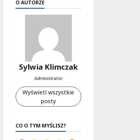
O AUTORZE
f
e
r
u
j
e
d
a
r
Sylwia Klimczak
m
o
Administrator
w
e
Wyświetl wszystkie
b
a
posty
d
a
n
CO O TYM MYŚLISZ?
i
a