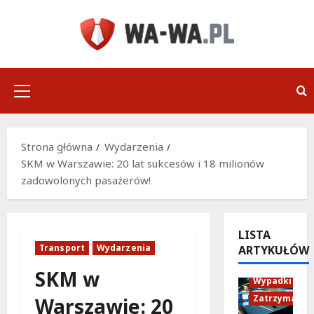
Przejdź
do
treści
Menu
główne
Strona główna
Wydarzenia
SKM w Warszawie: 20 lat sukcesów i 18 milionów
zadowolonych pasażerów!
LISTA
Transport
Wydarzenia
ARTYKUŁÓW
Policja
SKM w
Wypadki
Zatrzymania
Warszawie: 20