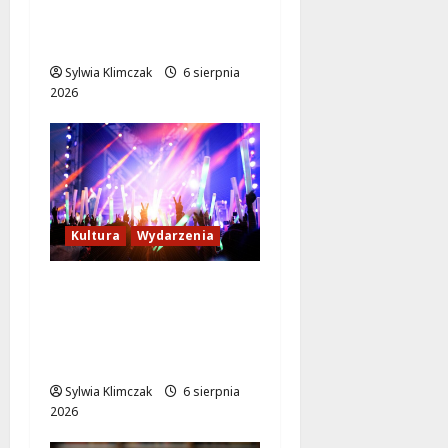
Ogólnopolskiej Akcji
Policji „Poszukiwany
Sylwia Klimczak
6 sierpnia
2026
Kultura
Wydarzenia
Rodzinne
Poszukiwanie
Szczęścia w Lalkowym
Spektaklu w Parku
Sylwia Klimczak
6 sierpnia
2026