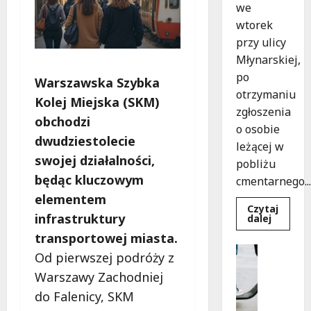
we
wtorek
przy ulicy
Młynarskiej,
po
Warszawska Szybka
otrzymaniu
Kolej Miejska (SKM)
zgłoszenia
obchodzi
o osobie
dwudziestolecie
leżącej w
swojej działalności,
pobliżu
będąc kluczowym
cmentarnego...
elementem
Czytaj
infrastruktury
Dowied
dalej
się
transportowej miasta.
więcej
o
Uncatego
Od pierwszej podróży z
Zasypa
M
pod
Warszawy Zachodniej
cmenta
ł
murem:
o
do Falenicy, SKM
interwe
służb
d