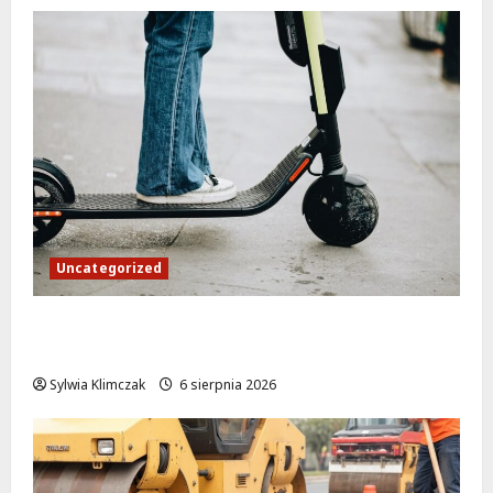
Uncategorized
Młodzi funkcjonariusze w akcji: jak
szkolenie zamieniło się w ratunek
Sylwia Klimczak
6 sierpnia 2026