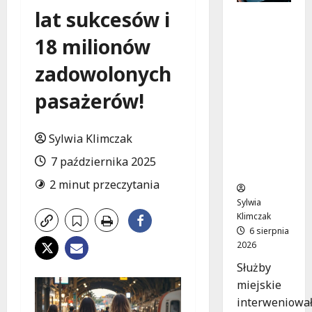
lat sukcesów i
Zasypany
pod
18 milionów
cmentar
nym
zadowolonych
murem:
interwen
pasażerów!
cja służb
w
Sylwia Klimczak
dramaty
cznej
7 października 2025
sytuacji
2 minut przeczytania
Sylwia
Klimczak
6 sierpnia
2026
Służby
miejskie
interweniowa