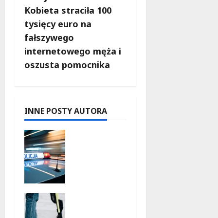
c
Kobieta straciła 100
tysięcy euro na
z
fałszywego
w
internetowego męża i
oszusta pomocnika
p
i
s
INNE POSTY AUTORA
y
Zasypany
pod
cmentarn
ym
murem:
interwenc
Młodzi
ja służb w
funkcjona
dramatyc