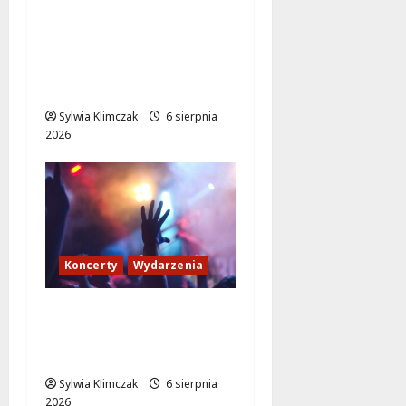
Odkryj Wawer:
Niezwykłe historie z
prawobrzeżnej
Warszawy!
Sylwia Klimczak
6 sierpnia
2026
Koncerty
Wydarzenia
Muzyczne Pożegnanie
Lata: Wilki i Grzegorz
Hyży w Wawrze!
Sylwia Klimczak
6 sierpnia
2026