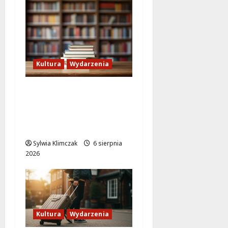
Kultura
Wydarzenia
Lato w Bibliotece
Nautilus: Magia,
Przygody i
Kreatywność dla Dzieci
Sylwia Klimczak
6 sierpnia
2026
Kultura
Wydarzenia