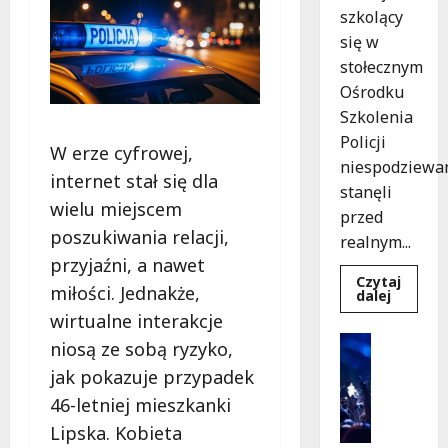
szkolący
się w
stołecznym
Ośrodku
Szkolenia
Policji
W erze cyfrowej,
niespodziewa
internet stał się dla
stanęli
wielu miejscem
przed
poszukiwania relacji,
realnym...
przyjaźni, a nawet
Czytaj
miłości. Jednakże,
Dowied
dalej
się
wirtualne interakcje
więcej
o
Kultura
niosą ze sobą ryzyko,
Szkolen
Wydarzen
w
jak pokazuje przypadek
akcji:
K
Jak
46-letniej mieszkanki
i
policjan
uratowa
n
Lipska. Kobieta
życie
o