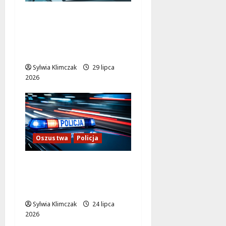
Seniorka z Góry
Kalwarii oszukana na
dużą kwotę przez
fałszywego policjanta
Sylwia Klimczak
29 lipca
2026
Oszustwa
Policja
Oszustwo na wielką
skalę: 160 000 zł w
tydzień!
Sylwia Klimczak
24 lipca
2026