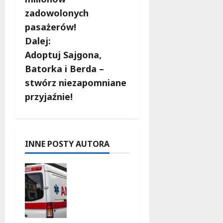
b
zadowolonych
a
pasażerów!
c
Dalej:
Adoptuj Sajgona,
z
Batorka i Berda –
w
stwórz niezapomniane
przyjaźnie!
p
i
s
INNE POSTY AUTORA
y
Szkolenie
w akcji:
Jak
policjanci
uratowali