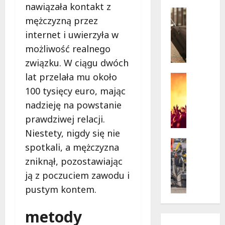
w
nawiązała kontakt z
krytycz
p
Seniorzy
sytuacji
mężczyzną przez
o
Wycieczk
B
d
internet i uwierzyła w
i
g
możliwość realnego
a
w
związku. W ciągu dwóch
ł
i
lat przelała mu około
o
a
Koncert
ł
Wydarzen
z
100 tysięcy euro, mając
M
ę
d
nadzieję na powstanie
u
k
a
prawdziwej relacji.
z
a
m
y
z
Niestety, nigdy się nie
i
c
a
Drogi
:
spotkali, a mężczyzna
z
Remonty
p
„
zniknął, pozostawiając
Wydarzen
n
r
W
U
ją z poczuciem zawodu i
y
a
i
r
S
s
e
pustym kontem.
s
t
z
l
y
a
a
k
metody
n
n
s
i