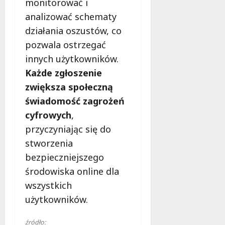
monitorować i
l
a
analizować schematy
k
działania oszustów, co
o
pozwala ostrzegać
b
innych użytkowników.
i
e
Każde zgłoszenie
t
zwiększa społeczną
5
świadomość zagrożeń
0
+
cyfrowych
,
przyczyniając się do
4
stworzenia
sierpnia
bezpieczniejszego
2026
środowiska online dla
wszystkich
użytkowników.
źródło: