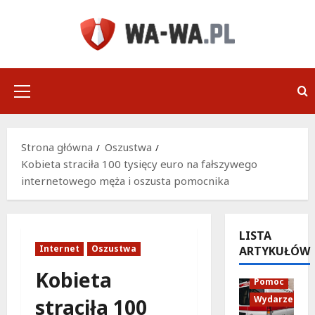
Przejdź
do
treści
Menu
główne
Strona główna
Oszustwa
Kobieta straciła 100 tysięcy euro na fałszywego
internetowego męża i oszusta pomocnika
LISTA
Internet
Oszustwa
ARTYKUŁÓW
Policja
Kobieta
Pomoc
Wydarzenia
straciła 100