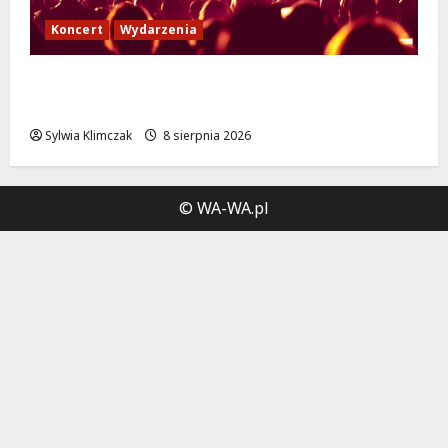
Koncert
Wydarzenia
Muzyczny Stand Up: Wieczór pełen śmiechu
i dźwięków w Białołęce
Sylwia Klimczak
8 sierpnia 2026
© WA-WA.pl