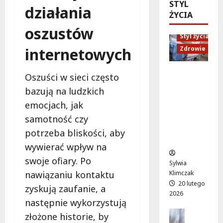
ó
STYL
d
e
M
działania
w
ŻYCIA
U
n
a
o
p
i
oszustów
r
d
Styl życia
:
o
t
ż
W
internetowych
r
Zdrowie
y
y
i
ó
”
w
e
w
n
Ruch,
Oszuści w sieci często
a
c
n
a
dieta i
!
bazują na ludzkich
z
a
l
nawodni
A
ó
emocjach, jak
d
e
enie:
l
r
a
ż
Sekrety
samotność czy
e
p
r
a
zdroweg
potrzeba bliskości, aby
j
e
m
k
o życia
a
wywierać wpływ na
ł
o
a
K
e
w
swoje ofiary. Po
c
Sylwia
E
n
e
h
nawiązaniu kontaktu
Klimczak
N
ś
p
w
20 lutego
zyskują zaufanie, a
z
m
o
W
2026
n
następnie wykorzystują
i
d
i
ó
e
Edukacja
r
l
złożone historie, by
w
Styl życi