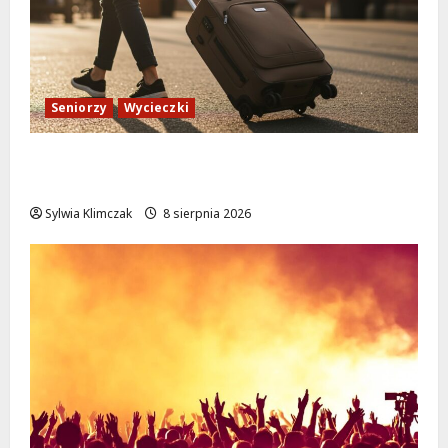
Seniorzy
Wycieczki
Białołęka zaprasza seniorów na darmowe
podróże do Zamościa i Krakowa!
Sylwia Klimczak
8 sierpnia 2026