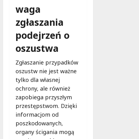
e
waga
r
u
zgłaszania
j
e
podejrzeń o
d
oszustwa
a
r
m
Zgłaszanie przypadków
o
oszustw nie jest ważne
w
tylko dla własnej
e
b
ochrony, ale również
a
zapobiega przyszłym
d
przestępstwom. Dzięki
a
n
informacjom od
i
poszkodowanych,
a
organy ścigania mogą
d