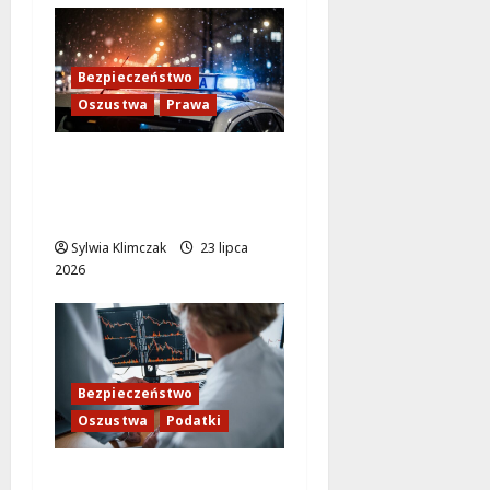
Bezpieczeństwo
Oszustwa
Prawa
Cyberoszuści w
wideorozmowach: jak
ich rozpoznać?
Sylwia Klimczak
23 lipca
2026
Bezpieczeństwo
Oszustwa
Podatki
Cyberoszuści na