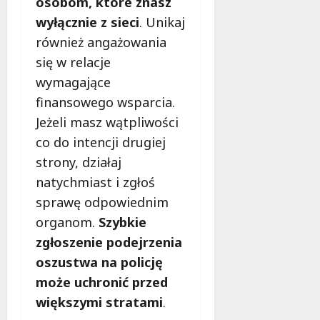
osobom, które znasz
ł
e
u
wyłącznie z sieci
. Unikaj
:
g
również angażowania
M
o
się w relacje
a
w
m
wymagające
i
m
e
finansowego wsparcia.
o
c
Jeżeli masz wątpliwości
b
z
co do intencji drugiej
u
n
s
strony, działaj
o
w
ś
natychmiast i zgłoś
U
c
sprawę odpowiednim
r
i
s
organom.
Szybkie
!
u
zgłoszenie podejrzenia
s
30
oszustwa na policję
i
październi
może uchronić przed
e
2025
o
większymi stratami
.
f