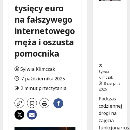
tysięcy euro
Szkolenie
w akcji:
na fałszywego
Jak
policjanci
internetowego
uratowal
i życie w
męża i oszusta
krytyczn
pomocnika
ej
sytuacji
Sylwia Klimczak
Sylwia
Klimczak
7 października 2025
8 sierpnia
2 minut przeczytania
2026
Podczas
codziennej
drogi na
zajęcia
funkcjonarius