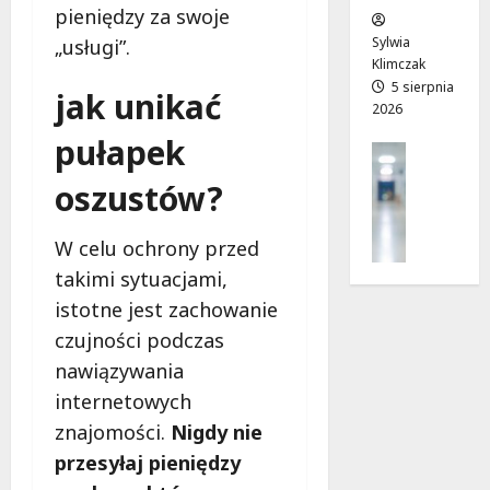
pieniędzy za swoje
w
e
!
o
Sylwia
„usługi”.
j
Klimczak
8
8
a
5 sierpnia
sierpnia
sierpnia
jak unikać
2026
d
2026
2026
r
pułapek
Profilak
o
Zdrowie
g
oszustów?
Z
a
a
d
W celu ochrony przed
d
o
b
takimi sytuacjami,
z
a
d
istotne jest zachowanie
j
r
czujności podczas
o
o
nawiązywania
z
w
d
internetowych
i
r
a
znajomości.
Nigdy nie
o
i
przesyłaj pieniędzy
w
d
i