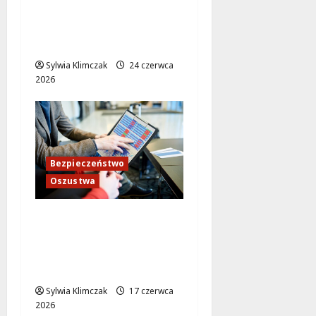
czołowej linii: Uważaj
na fałszywe zwroty
podatku!
Sylwia Klimczak
24 czerwca
2026
Bezpieczeństwo
Oszustwa
Uważaj na oszustów!
Fałszywe zwroty
podatków w Twoim
mieście
Sylwia Klimczak
17 czerwca
2026