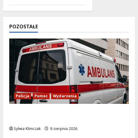
POZOSTAŁE
Policja
Pomoc
Wydarzenia
Szkolenie w akcji: Jak policjanci uratowali
życie w krytycznej sytuacji
Sylwia Klimczak
8 sierpnia 2026