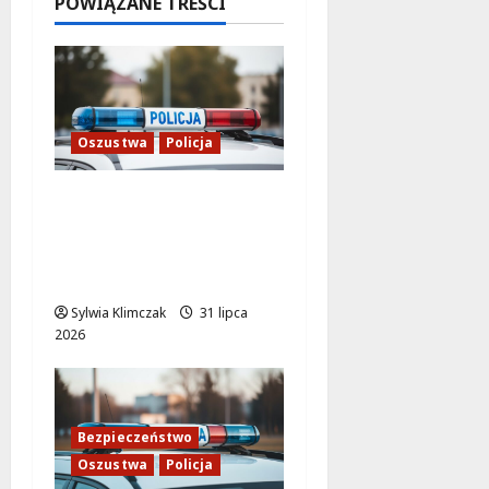
POWIĄZANE TREŚCI
8 sierpnia
2026
Oszustwa
Policja
Oszustki na
Ursynowie: Policja
rozbija siatkę
przestępczą!
Sylwia Klimczak
31 lipca
2026
Bezpieczeństwo
Oszustwa
Policja