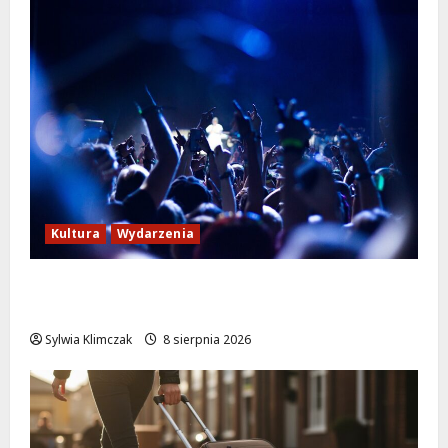
Kultura
Wydarzenia
Kino pod gwiazdami: „Wielki Marty” na
leżakach w Wilanowie
Sylwia Klimczak
8 sierpnia 2026