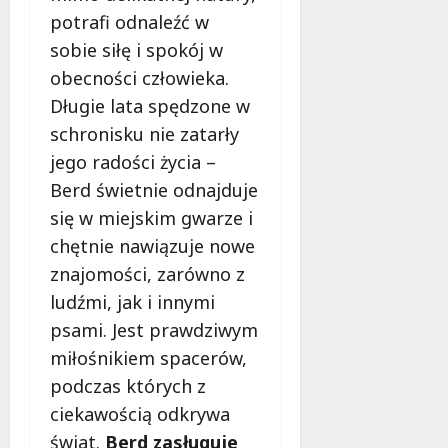
ł
potrafi odnaleźć w
e
u
:
sobie siłę i spokój w
g
M
o
obecności człowieka.
a
w
Długie lata spędzone w
m
i
m
schronisku nie zatarły
e
o
c
jego radości życia –
b
z
Berd świetnie odnajduje
u
n
się w miejskim gwarze i
s
o
w
chętnie nawiązuje nowe
ś
U
c
znajomości, zarówno z
r
i
ludźmi, jak i innymi
s
!
psami. Jest prawdziwym
u
s
miłośnikiem spacerów,
30
i
październi
podczas których z
e
2025
ciekawością odkrywa
o
f
świat.
Berd zasługuje