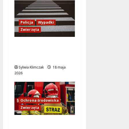
Policja
Wypadki
Zwierzęta
Pies w tarapatach:
Bohaterska akcja
służb na Wisłostradzie
Sylwia Klimczak
18 maja
2026
Ochrona środowiska
Zwierzęta
Burze, które ocaliły