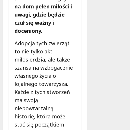
e
na dom pełen miłości i
r
uwagi, gdzie będzie
u
czuł się ważny i
j
e
doceniony.
d
a
Adopcja tych zwierząt
r
to nie tylko akt
m
miłosierdzia, ale także
o
szansa na wzbogacenie
w
e
własnego życia o
b
lojalnego towarzysza.
a
Każde z tych stworzeń
d
ma swoją
a
n
niepowtarzalną
i
historię, która może
a
stać się początkiem
d