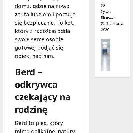
w
e
!
domu, gdzie na nowo
o
Sylwia
zaufa ludziom i poczuje
j
Klimczak
8
8
się bezpiecznie. To kot,
a
5 sierpnia
sierpnia
sierpnia
2026
d
który z radością odda
2026
2026
r
swoje serce osobie
Profilak
o
gotowej podjąć się
Zdrowie
g
Z
opieki nad nim.
a
a
d
d
Berd –
o
b
z
a
odkrywca
d
j
r
o
czekający na
o
z
w
rodzinę
d
i
r
a
o
i
Berd to pies, który
w
d
mimo delikatnej natury,
i