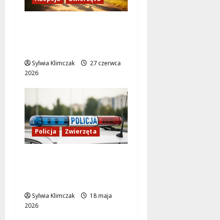
Szukasz przyjaciela?
Piri, Dżet i Telimena
czekają na adopcję!
Sylwia Klimczak
27 czerwca
2026
Policja
Zwierzęta
Psy porzucone w lesie
– dramatyczna
interwencja policji
Sylwia Klimczak
18 maja
2026