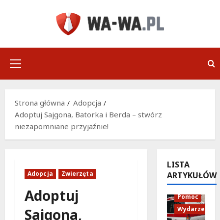
Przejdź
do
treści
Menu
główne
Strona główna
Adopcja
Adoptuj Sajgona, Batorka i Berda – stwórz
niezapomniane przyjaźnie!
LISTA
Adopcja
Zwierzęta
ARTYKUŁÓW
Policja
Adoptuj
Pomoc
Wydarzenia
Sajgona,