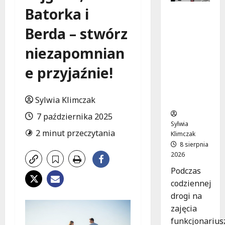
Batorka i
Szkolenie
w akcji:
Berda – stwórz
Jak
policjanci
niezapomnian
uratowal
i życie w
e przyjaźnie!
krytyczn
ej
Sylwia Klimczak
sytuacji
7 października 2025
Sylwia
2 minut przeczytania
Klimczak
8 sierpnia
2026
Podczas
codziennej
drogi na
zajęcia
funkcjonarius