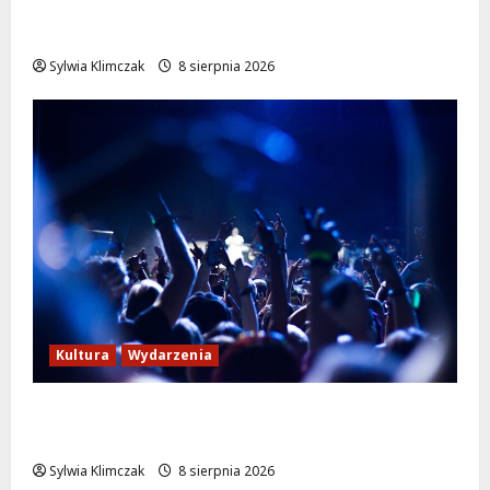
Szkolenie w akcji: Jak policjanci uratowali
życie w krytycznej sytuacji
Sylwia Klimczak
8 sierpnia 2026
Kultura
Wydarzenia
Kino pod gwiazdami: „Wielki Marty” na
leżakach w Wilanowie
Sylwia Klimczak
8 sierpnia 2026