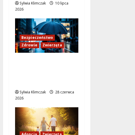
Sylwia Klimczak
10 lipca
2026
Bezpieczeństwo
Zdrowie
Zwierzęta
Jak chronić swoje
zwierzęta przed
upałem? Sprawdzone
porady dla właścicieli
Sylwia Klimczak
28 czerwca
2026
Adopcja
Zwierzęta