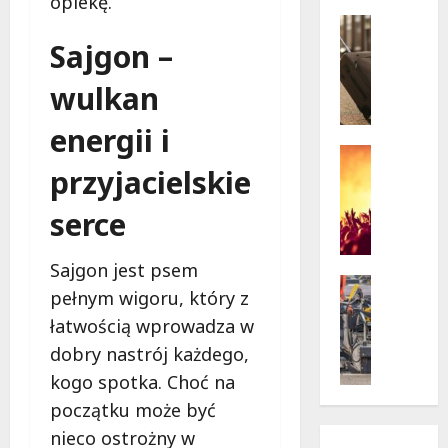
opiekę.
w
krytycz
p
Seniorzy
sytuacji
o
Wycieczk
Sajgon –
B
d
i
g
wulkan
a
w
ł
energii i
i
o
a
Koncert
przyjacielskie
ł
Wydarzen
z
M
ę
d
serce
u
k
a
z
a
m
y
z
i
Sajgon jest psem
c
a
Drogi
:
pełnym wigoru, który z
z
Remonty
p
„
Wydarzen
łatwością wprowadza w
n
r
W
U
y
a
i
dobry nastrój każdego,
r
S
s
e
kogo spotka. Choć na
s
t
z
l
początku może być
y
a
a
k
n
n
nieco ostrożny w
s
i