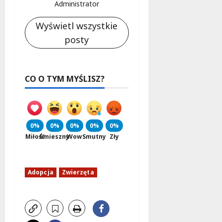
Administrator
Wyświetl wszystkie
posty
CO O TYM MYŚLISZ?
0%
0%
0%
0%
0%
Miłość
Śmieszny
Wow
Smutny
Zły
Adopcja
Zwierzęta