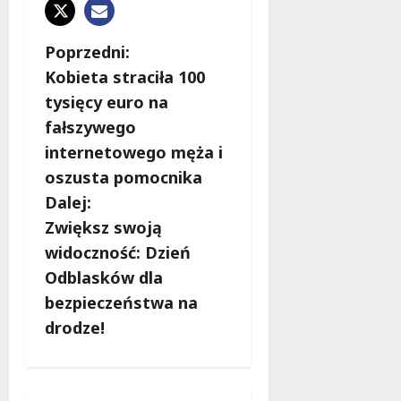
Z
Poprzedni:
Kobieta straciła 100
o
tysięcy euro na
b
fałszywego
internetowego męża i
a
oszusta pomocnika
c
Dalej:
Zwiększ swoją
z
widoczność: Dzień
w
Odblasków dla
bezpieczeństwa na
p
drodze!
i
s