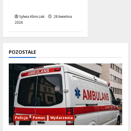
wiewiórki: Ekopatrol w
akcji!
Sylwia Klimczak
28 kwietnia
2026
POZOSTAŁE
Policja
Pomoc
Wydarzenia