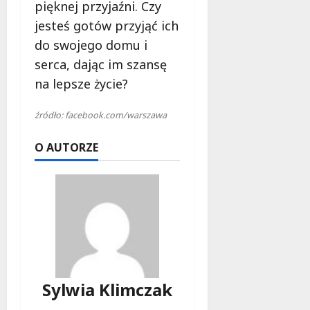
l
pięknej przyjaźni. Czy
a
jesteś gotów przyjąć ich
k
do swojego domu i
o
serca, dając im szansę
b
i
na lepsze życie?
e
t
źródło: facebook.com/warszawa
5
0
O AUTORZE
+
4
sierpnia
2026
Sylwia Klimczak