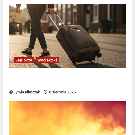
Seniorzy
Wycieczki
Białołęka zaprasza seniorów na darmowe
podróże do Zamościa i Krakowa!
Sylwia Klimczak
8 sierpnia 2026