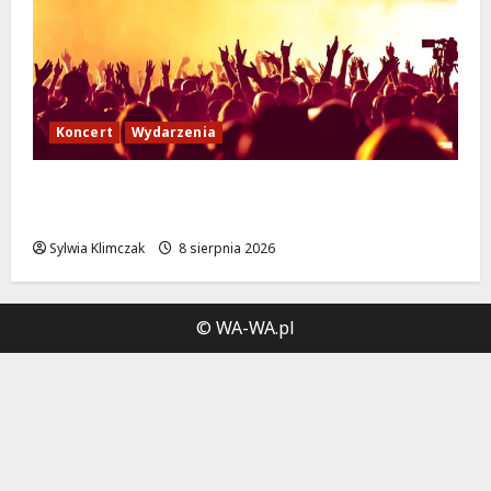
Koncert
Wydarzenia
Muzyczny Stand Up: Wieczór pełen śmiechu
i dźwięków w Białołęce
Sylwia Klimczak
8 sierpnia 2026
© WA-WA.pl