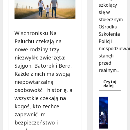
szkolący
się w
stołecznym
Ośrodku
W schronisku Na
Szkolenia
Paluchu czekają na
Policji
niespodziewa
nowe rodziny trzy
stanęli
niezwykłe zwierzęta:
przed
Sajgon, Batorek i Berd.
realnym...
Każde z nich ma swoją
niepowtarzalną
Czytaj
Dowied
dalej
osobowość i historię, a
się
więcej
wszystkie czekają na
o
Kultura
Szkolen
Wydarzen
kogoś, kto zechce
w
akcji:
K
zapewnić im
Jak
i
policjan
bezpieczeństwo i
uratowa
n
życie
o