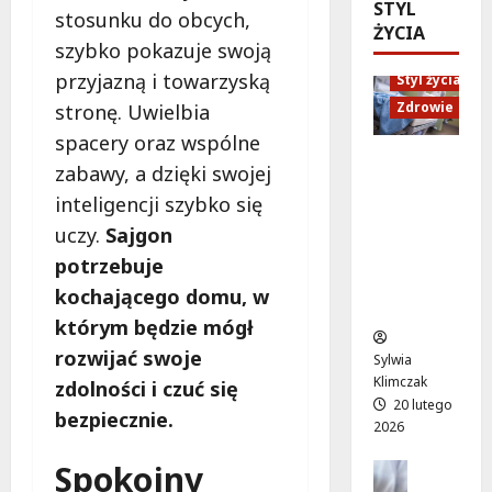
ó
STYL
d
e
M
stosunku do obcych,
w
ŻYCIA
U
n
a
szybko pokazuje swoją
o
p
i
r
d
przyjazną i towarzyską
Styl życia
:
o
t
ż
W
r
Zdrowie
stronę. Uwielbia
y
y
i
ó
”
spacery oraz wspólne
w
e
w
n
Ruch,
zabawy, a dzięki swojej
a
c
n
a
dieta i
!
inteligencji szybko się
z
a
l
nawodni
A
ó
d
e
uczy.
Sajgon
enie:
l
r
a
ż
Sekrety
potrzebuje
e
p
r
a
zdroweg
kochającego domu, w
j
e
m
k
o życia
a
ł
którym będzie mógł
o
a
K
e
w
c
rozwijać swoje
Sylwia
E
n
e
h
Klimczak
zdolności i czuć się
N
ś
p
w
20 lutego
z
bezpiecznie.
m
o
W
2026
n
i
d
i
ó
Spokojny
e
Edukacja
r
l
w
Styl życi