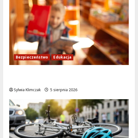
Bezpieczeństwo
Edukacja
Bezpieczeństwo przez zabawę: Wakacyjne
lekcje dla najmłodszych
Sylwia Klimczak
5 sierpnia 2026