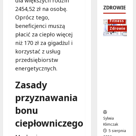
dla większych rodzin
e
k
!
o
ZDROWIE
2454,52 zł na osobę.
j
a
d
5
Oprócz tego,
:
c
sierpnia
s
5
Fitness
C
j
2026
sierpnia
beneficjenci muszą
z
Zdrowie
o
a
2026
y
płacić za ciepło więcej
z
z
c
niż 170 zł za gigadżul i
Rozciąga
m
d
h
nie:
i
r
korzystać z usług
Sekret
e
o
przedsiębiorstw
5
lepszej
n
w
sierpnia
energetycznych.
regenera
i
o
2026
cji i
a
t
Zasady
samopoc
s
n
zucia
i
a
przyznawania
mieszkań
ę
:
ców
o
T
bonu
d
w
1
o
Sylwia
ciepłowniczego
5
j
Klimczak
s
a
5 sierpnia