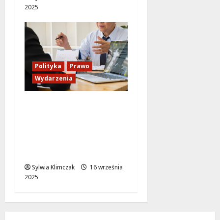
2025
Polityka
Prawo
Wydarzenia
Ziobro w ogniu krytyki:
Sąd zdecyduje o
przymusowym
przesłuchaniu przed
komisją śledczą
Sylwia Klimczak
16 września
2025