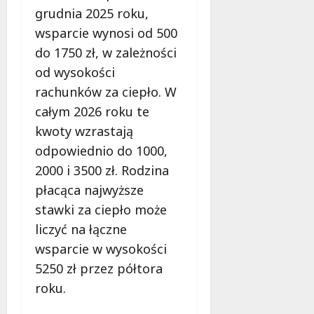
e
grudnia 2025 roku,
d
wsparcie wynosi od 500
a
r
do 1750 zł, w zależności
m
od wysokości
o
rachunków za ciepło. W
w
całym 2026 roku te
e
b
kwoty wzrastają
a
odpowiednio do 1000,
d
2000 i 3500 zł. Rodzina
a
n
płacąca najwyższe
i
stawki za ciepło może
a
liczyć na łączne
d
wsparcie w wysokości
l
a
5250 zł przez półtora
k
roku.
o
b