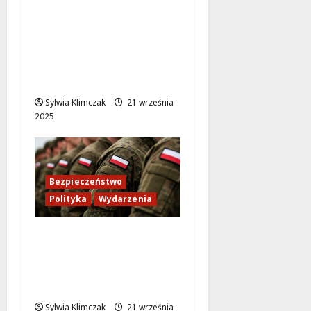
Nowe przepisy
rządowe: Sprzedaż
auta po leasingu
droższa niż
kiedykolwiek!
Sylwia Klimczak
21 września
2025
Bezpieczeństwo
Polityka
Wydarzenia
Rosyjskie myśliwce
naruszają przestrzeń
Estonii – Tallin wzywa
ONZ do reakcji
Sylwia Klimczak
21 września