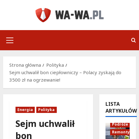
Przejdź
do
treści
Menu
główne
Strona główna
Polityka
Sejm uchwalił bon ciepłowniczy – Polacy zyskają do
3500 zł na ogrzewanie!
LISTA
Energia
Polityka
ARTYKUŁÓW
Infrastruktu
Sejm uchwalił
Podróże
Remonty
bon