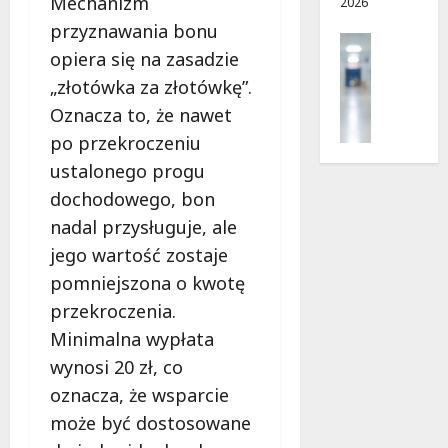
Mechanizm
2026
i
d
e
r
przyznawania bonu
Profilak
r
o
opiera się na zasadzie
Zdrowie
p
g
„złotówka za złotówkę”.
Z
n
a
a
Oznacza to, że nawet
i
d
d
a
o
po przekroczeniu
b
?
z
ustalonego progu
a
d
j
dochodowego, bon
r
5
o
o
nadal przysługuje, ale
sierpnia
z
w
2026
jego wartość zostaje
d
i
pomniejszona o kwotę
r
a
o
przekroczenia.
i
w
d
Minimalna wypłata
i
ł
wynosi 20 zł, co
e
u
oznacza, że wsparcie
:
g
M
może być dostosowane
o
a
w