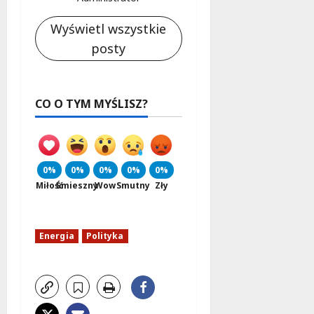
Wyświetl wszystkie
posty
CO O TYM MYŚLISZ?
0%
0%
0%
0%
0%
Miłość
Śmieszny
Wow
Smutny
Zły
Energia
Polityka