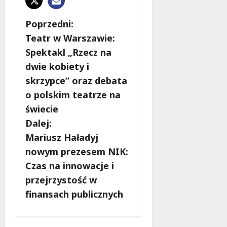
Z
Poprzedni:
Teatr w Warszawie:
o
Spektakl „Rzecz na
b
dwie kobiety i
skrzypce” oraz debata
a
o polskim teatrze na
c
świecie
Dalej:
z
Mariusz Haładyj
w
nowym prezesem NIK:
Czas na innowacje i
p
przejrzystość w
i
finansach publicznych
s