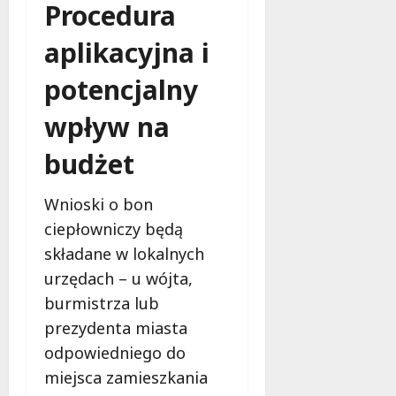
Procedura
i
e
aplikacyjna i
t
5
potencjalny
0
+
wpływ na
budżet
4
sierpnia
2026
Wnioski o bon
ciepłowniczy będą
składane w lokalnych
urzędach – u wójta,
burmistrza lub
prezydenta miasta
odpowiedniego do
miejsca zamieszkania