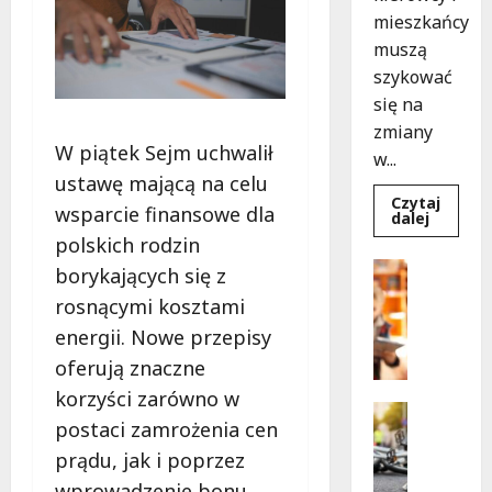
mieszkańcy
muszą
szykować
się na
zmiany
W piątek Sejm uchwalił
w...
ustawę mającą na celu
Czytaj
wsparcie finansowe dla
Dowied
dalej
się
polskich rodzin
więcej
o
Bezpiecz
borykających się z
Aleja
Edukacja
Sztand
rosnącymi kosztami
w
B
budowie
energii. Nowe przepisy
e
Zmiany
w
z
oferują znaczne
ruchu
p
od
korzyści zarówno w
7
i
Bezpiecz
sierpnia
postaci zamrożenia cen
e
Edukacja
Wydarzen
c
prądu, jak i poprzez
Z
z
wprowadzenie bonu