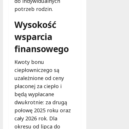
do indywidualnych
m
i
potrzeb rodzin.
m
e
o
c
Wysokość
b
z
u
n
wsparcia
s
o
w
ś
finansowego
U
c
r
i
s
Kwoty bonu
!
u
ciepłowniczego są
s
30
uzależnione od ceny
i
październi
płaconej za ciepło i
e
2025
o
będą wypłacane
f
dwukrotnie: za drugą
e
połowę 2025 roku oraz
r
u
cały 2026 rok. Dla
j
okresu od lipca do