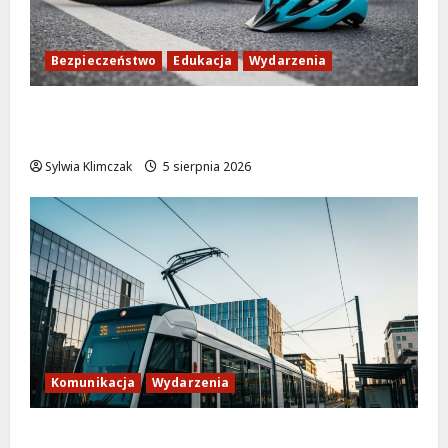
Bezpieczeństwo
Edukacja
Wydarzenia
Zdobądź kartę rowerową przed szkolnym
dzwonkiem!
Sylwia Klimczak
5 sierpnia 2026
Komunikacja
Wydarzenia
Tramwaje zmieniają kurs: nowa trasa do