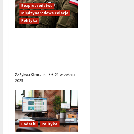
Bezpieczeństwo
Międzynarodowe relacje
Polityka
Niemieckie myśliwce
przechwytują rosyjski
Ił-20M nad Bałtykiem –
napięcie w regionie
rośnie!
Sylwia Klimczak
21 września
2025
Podatki
Polityka