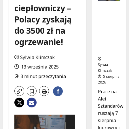
ciepłowniczy –
Aleja
Sztandar
Polacy zyskają
ów w
budowie:
do 3500 zł na
Zmiany w
ruchu od
ogrzewanie!
7
sierpnia!
Sylwia Klimczak
Sylwia
13 września 2025
Klimczak
3 minut przeczytania
5 sierpnia
2026
Prace na
Alei
Sztandarów
ruszają 7
sierpnia –
kierowcy i