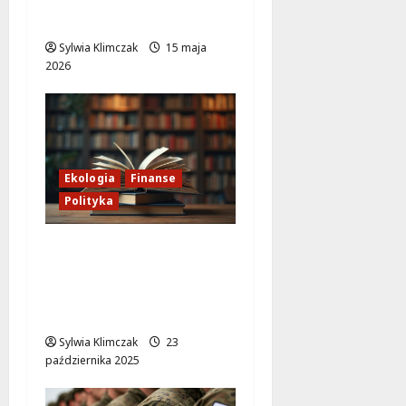
mogą zagrażać życiu!
Sylwia Klimczak
15 maja
2026
Ekologia
Finanse
Polityka
Lasy Państwowe:
Imperium ignorujące
dobro wspólne i
naturę
Sylwia Klimczak
23
października 2025