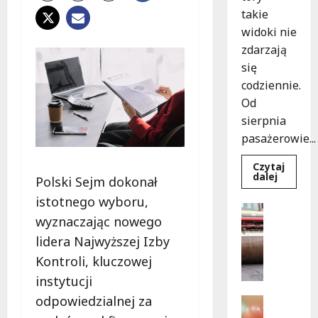
takie
widoki nie
zdarzają
się
codziennie.
Od
sierpnia
pasażerowie...
Czytaj
Dowied
dalej
Polski Sejm dokonał
się
więcej
istotnego wyboru,
o
Drogi
Niebies
wyznaczając nowego
Komunika
tramwa
z
N
lidera Najwyższej Izby
Wrocław
o
ożywia
Kontroli, kluczowej
warsza
w
ulice!
instytucji
e
z
odpowiedzialnej za
Festiwal
a
Muzyka