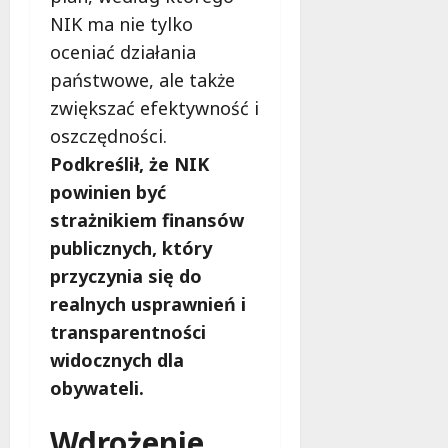
g
M
NIK ma nie tylko
o
a
w
oceniać działania
m
i
państwowe, ale także
m
e
o
zwiększać efektywność i
c
b
oszczędności.
z
u
n
Podkreślił, że NIK
s
o
powinien być
w
ś
U
strażnikiem finansów
c
r
i
publicznych, który
s
!
przyczynia się do
u
realnych usprawnień i
s
30
i
transparentności
październi
e
2025
widocznych dla
o
obywateli.
f
e
Wdrożenie
r