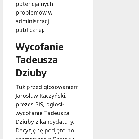
k
potencjalnych
o
problemów w
b
administracji
i
e
publicznej.
t
5
Wycofanie
0
+
Tadeusza
Dziuby
4
sierpnia
2026
Tuż przed głosowaniem
Jarosław Kaczyński,
prezes PiS, ogłosił
wycofanie Tadeusza
Dziuby z kandydatury.
Decyzję tę podjęto po