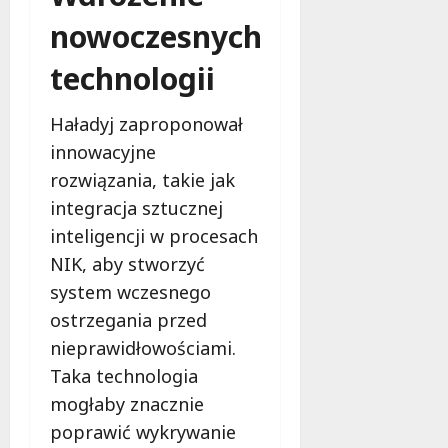
u
nowoczesnych
j
e
technologii
d
a
r
Haładyj zaproponował
m
innowacyjne
o
rozwiązania, takie jak
w
integracja sztucznej
e
b
inteligencji w procesach
a
NIK, aby stworzyć
d
system wczesnego
a
n
ostrzegania przed
i
nieprawidłowościami.
a
Taka technologia
d
mogłaby znacznie
l
a
poprawić wykrywanie