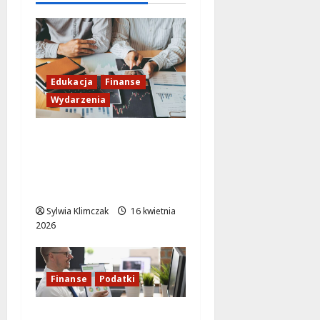
Edukacja
Finanse
Wydarzenia
Zainwestuj w swoją
przyszłość: bezpłatne
warsztaty finansowe
na Ursynowie!
Sylwia Klimczak
16 kwietnia
2026
Finanse
Podatki
Rozlicz PIT z pomocą