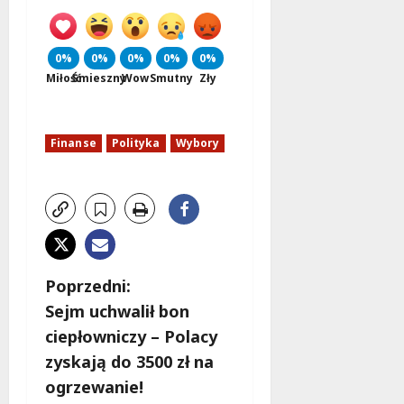
0%
0%
0%
0%
0%
Miłość
Śmieszny
Wow
Smutny
Zły
Finanse
Polityka
Wybory
Z
Poprzedni:
Sejm uchwalił bon
o
ciepłowniczy – Polacy
b
zyskają do 3500 zł na
ogrzewanie!