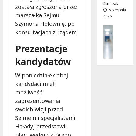
z
j
Klimczak
została zgłoszona przez
i
a
5 sierpnia
marszałka Sejmu
2026
a
d
ł
Szymona Hołownię, po
r
Profilak
e
o
konsultacjach z rządem.
Zdrowie
k
g
Z
!
a
Prezentacje
a
d
d
o
7
kandydatów
b
z
sierpnia
a
d
2026
j
W poniedziałek obaj
r
o
kandydaci mieli
o
z
w
możliwość
d
i
zaprezentowania
r
a
o
swoich wizji przed
i
w
d
Sejmem i specjalistami.
i
ł
Haładyj przedstawił
e
u
plan, według którego
: