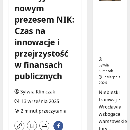
nowym
Niebieski
tramwaj
prezesem NIK:
z
Wrocławi
Czas na
a ożywia
warszaw
innowacje i
skie
przejrzystość
ulice!
w finansach
Sylwia
Klimczak
publicznych
7 sierpnia
2026
Sylwia Klimczak
Niebieski
tramwaj z
13 września 2025
Wrocławia
2 minut przeczytania
wzbogaca
warszawskie
tory –