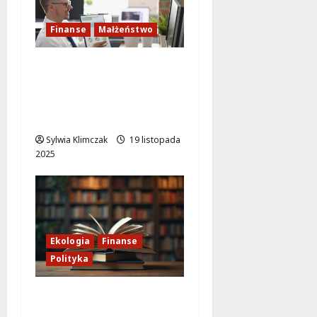
Finanse
Małżeństwo
Finansowy klucz do
udanego małżeństwa:
odkryj tajemnice
wspólnego budżetu
Sylwia Klimczak
19 listopada
2025
Ekologia
Finanse
Polityka
Lasy Państwowe:
Imperium ignorujące