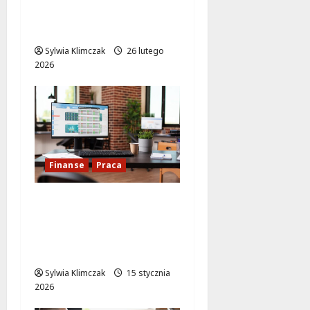
ekspertów w
Ursynowie!
Sylwia Klimczak
26 lutego
2026
Finanse
Praca
ZGN Wawer rekrutuje
specjalistę ds.
finansów i
księgowości!
Sylwia Klimczak
15 stycznia
2026