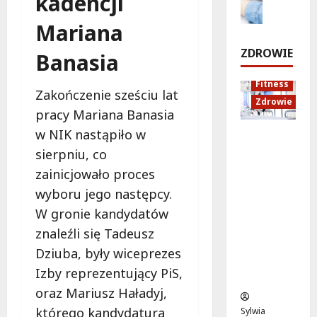
kadencji
r
e
d
o
w
p
Mariana
m
u
d
n
o
k
r
i
7
ZDROWIE
Banasia
n
a
o
sierpnia
a
t
c
2026
d
Fitness
s
j
z
Zakończenie sześciu lat
7
Zdrowie
t
a
e
sierpnia
pracy Mariana Banasia
a
z
!
2026
w NIK nastąpiło w
Rozciąga
r
d
nie:
t
sierpniu, co
r
7
Sekret
u
o
sierpnia
zainicjowało proces
lepszej
j
w
2026
wyboru jego następcy.
regenera
e
o
W gronie kandydatów
cji i
w
t
samopoc
p
n
znaleźli się Tadeusz
zucia
o
a
Dziuba, były wiceprezes
mieszkań
n
:
Izby reprezentujący PiS,
ców
i
T
oraz Mariusz Haładyj,
e
w
d
o
którego kandydatura
Sylwia