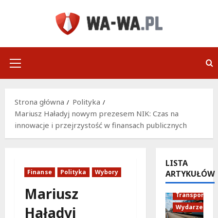
Przejdź
do
treści
Menu
główne
Strona główna
Polityka
Mariusz Haładyj nowym prezesem NIK: Czas na
innowacje i przejrzystość w finansach publicznych
LISTA
Finanse
Polityka
Wybory
ARTYKUŁÓW
Historia
Mariusz
Transport
Wydarzenia
Haładyj