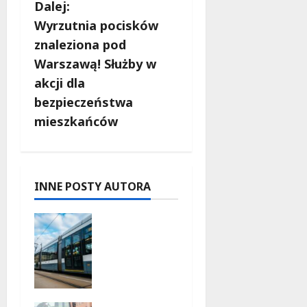
a
Dalej:
c
Wyrzutnia pocisków
znaleziona pod
z
Warszawą! Służby w
w
akcji dla
bezpieczeństwa
p
mieszkańców
i
s
INNE POSTY AUTORA
y
Niebieski
tramwaj z
Wrocławi
a ożywia
warszaws
kie ulice!