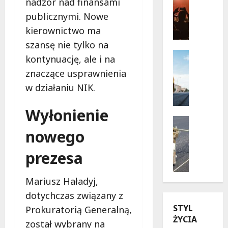
nadzór nad finansami
Wydarzen
s
publicznymi. Nowe
J
a
a
kierownictwo ma
d
z
y
szansę nie tylko na
z
r
Infrastr
kontynuację, ale i na
o
Remonty
u
znaczące usprawnienia
w
R
c
e
e
w działaniu NIK.
h
l
w
u
a
o
n
Wyłonienie
t
l
Drogi
a
o
u
Remonty
nowego
W
U
w
c
i
l
W
j
prezesa
s
i
a
a
ł
c
r
n
o
Mariusz Haładyj,
a
s
a
s
dotychczas związany z
K
z
u
t
STYL
u
a
l
Prokuratorią Generalną,
r
ŻYCIA
b
w
i
a
został wybrany na