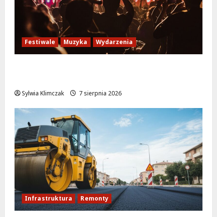
Festiwale
Muzyka
Wydarzenia
Jazzowe lato w Warszawie pełne
koncertów na żywo
Sylwia Klimczak
7 sierpnia 2026
Infrastruktura
Remonty