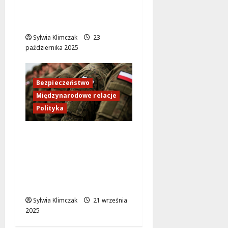
dobro wspólne i
naturę
Sylwia Klimczak
23
października 2025
Bezpieczeństwo
Międzynarodowe relacje
Polityka
Niemieckie myśliwce
przechwytują rosyjski
Ił-20M nad Bałtykiem –
napięcie w regionie
rośnie!
Sylwia Klimczak
21 września
2025