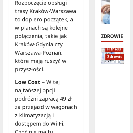
c
ó
a
Rozpoczęcie obsługi
p
Zdrowie
h
ż
n
trasy Kraków-Warszawa
r
E
u
e
o
z
to dopiero początek, a
d
i
d
w
e
u
d
w planach są kolejne
o
i
j
k
ź
Z
e
połączenia, takie jak
ZDROWIE
e
a
w
a
Kraków-Gdynia czy
z
c
i
m
8
Fitness
d
Warszawa-Poznań,
j
ę
o
sierpnia
Zdrowie
n
a
k
ś
które mają ruszyć w
2026
a
z
ó
c
przyszłości.
!
Rozciąga
d
w
i
nie:
r
w
a
Low Cost
– W tej
Sekret
o
B
8
i
najtańszej opcji
lepszej
sierpnia
w
i
K
2026
regenera
o
podróżni zapłacą 49 zł
a
r
cji i
t
ł
a
za przejazd w wagonach
samopoc
n
o
k
z klimatyzacją i
zucia
a
ł
o
dostępem do Wi-Fi.
mieszkań
:
ę
w
ców
T
c
Choć nie ma tu
a