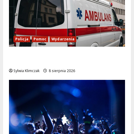
Policja
Pomoc
Wydarzenia
Szkolenie w akcji: Jak policjanci uratowali
życie w krytycznej sytuacji
Sylwia Klimczak
8 sierpnia 2026