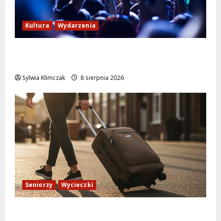
Kultura
Wydarzenia
Kino pod gwiazdami: „Wielki Marty” na
leżakach w Wilanowie
Sylwia Klimczak
8 sierpnia 2026
Seniorzy
Wycieczki
Białołęka zaprasza seniorów na darmowe