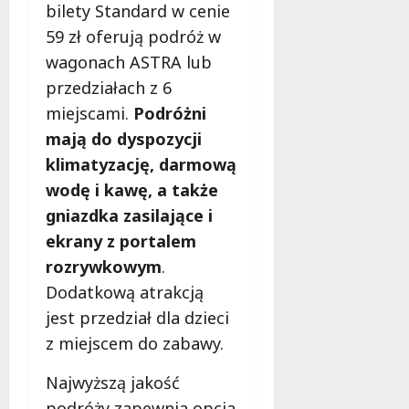
ł
bilety Standard w cenie
e
u
59 zł oferują podróż w
:
g
M
wagonach ASTRA lub
o
a
w
przedziałach z 6
m
i
miejscami.
Podróżni
m
e
mają do dyspozycji
o
c
b
klimatyzację, darmową
z
u
n
wodę i kawę, a także
s
o
gniazdka zasilające i
w
ś
ekrany z portalem
U
c
r
rozrywkowym
.
i
s
!
Dodatkową atrakcją
u
jest przedział dla dzieci
s
30
i
z miejscem do zabawy.
październi
e
2025
Najwyższą jakość
o
f
podróży zapewnia opcja