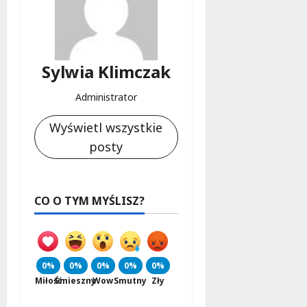
Sylwia Klimczak
Administrator
Wyświetl wszystkie
posty
CO O TYM MYŚLISZ?
0%
0%
0%
0%
0%
Miłość
Śmieszny
Wow
Smutny
Zły