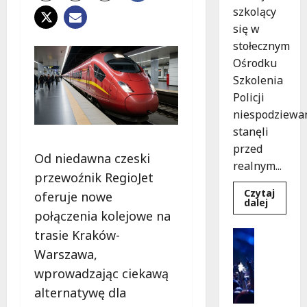
szkolący
się w
stołecznym
Ośrodku
Szkolenia
Policji
niespodziewa
stanęli
przed
Od niedawna czeski
realnym...
przewoźnik RegioJet
Czytaj
oferuje nowe
Dowied
dalej
się
połączenia kolejowe na
więcej
o
trasie Kraków-
Kultura
Szkolen
Wydarzen
w
Warszawa,
akcji:
K
Jak
wprowadzając ciekawą
i
policjan
uratowa
alternatywę dla
n
życie
o