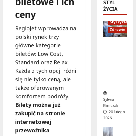
biletowe i ich
ó
STYL
d
e
M
w
ŻYCIA
U
n
a
ceny
o
p
i
r
d
Styl życia
:
o
t
RegioJet wprowadza na
ż
W
r
Zdrowie
y
y
polski rynek trzy
i
ó
”
w
e
w
n
główne kategorie
Ruch,
a
c
n
a
dieta i
biletów: Low Cost,
!
z
a
l
nawodni
A
Standard oraz Relax.
ó
d
e
enie:
l
r
Każda z tych opcji różni
a
ż
Sekrety
e
p
r
a
zdroweg
się nie tylko ceną, ale
j
e
m
k
o życia
także oferowanym
a
ł
o
a
K
komfortem podróży.
e
w
c
Sylwia
E
n
e
Bilety można już
h
Klimczak
N
ś
p
w
20 lutego
zakupić na stronie
z
m
o
W
2026
internetowej
n
i
d
i
ó
przewoźnika
.
e
Edukacja
r
l
w
Styl życi