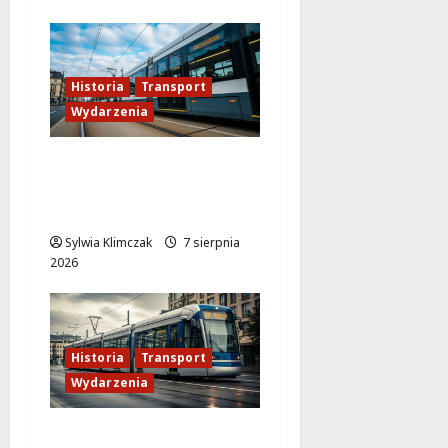
Historia
Transport
Wydarzenia
Niebieski tramwaj z
Wrocławia ożywia
warszawskie ulice!
Sylwia Klimczak
7 sierpnia
2026
Historia
Transport
Wydarzenia
Zabytkowy wrocławski