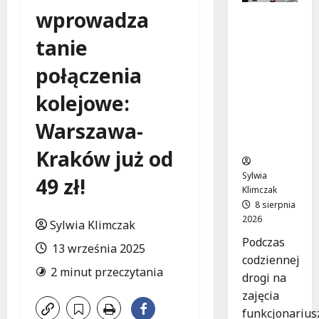
wprowadza
Szkolenie
w akcji:
tanie
Jak
policjanci
połączenia
uratowal
i życie w
kolejowe:
krytyczn
Warszawa-
ej
sytuacji
Kraków już od
Sylwia
49 zł!
Klimczak
8 sierpnia
2026
Sylwia Klimczak
Podczas
13 września 2025
codziennej
2 minut przeczytania
drogi na
zajęcia
funkcjonarius