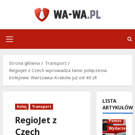
Przejdź
do
treści
Menu
główne
Strona główna
Transport
RegioJet z Czech wprowadza tanie połączenia
kolejowe: Warszawa-Kraków już od 49 zł!
LISTA
Kolej
Transport
ARTYKUŁÓW
Policja
RegioJet z
Pomoc
Wydarzenia
Czech