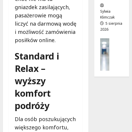
w
e
!
gniazdek zasilających,
o
Sylwia
pasażerowie mogą
j
Klimczak
8
8
liczyć na darmową wodę
a
5 sierpnia
sierpnia
sierpnia
2026
d
2026
i możliwość zamówienia
2026
r
posiłków online.
Profilak
o
Zdrowie
g
Standard i
Z
a
a
d
Relax –
d
o
b
z
wyższy
a
d
j
r
komfort
o
o
z
w
podróży
d
i
r
a
Dla osób poszukujących
o
i
w
większego komfortu,
d
i