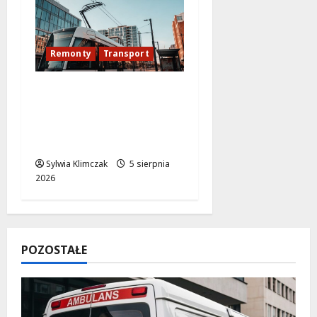
Remonty
Transport
Modernizacja
torowiska na
Puławskiej: Co zmienia
się od 15 sierpnia?
Sylwia Klimczak
5 sierpnia
2026
POZOSTAŁE