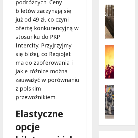
w
podróżnych. Ceny
krytycz
p
Seniorzy
sytuacji
biletów zaczynają się
o
Wycieczk
już od 49 zł, co czyni
B
d
i
g
ofertę konkurencyjną w
a
w
stosunku do PKP
ł
i
Intercity. Przyjrzyjmy
o
a
Koncert
się bliżej, co RegioJet
ł
Wydarzen
z
M
ę
d
ma do zaoferowania i
u
k
a
jakie różnice można
z
a
m
zauważyć w porównaniu
y
z
i
c
a
Drogi
z polskim
:
z
Remonty
p
„
przewoźnikiem.
Wydarzen
n
r
W
U
y
a
i
Elastyczne
r
S
s
e
s
t
z
l
opcje
y
a
a
k
n
n
s
i