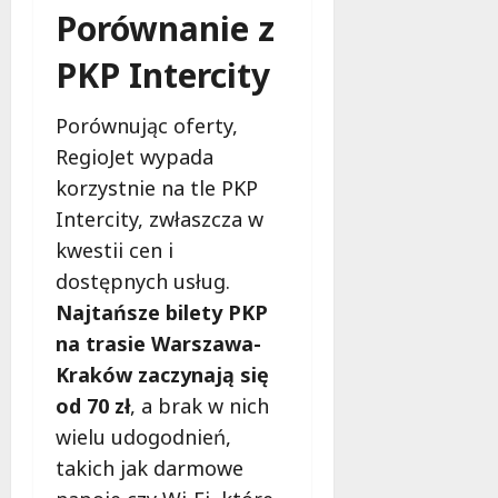
l
Porównanie z
a
k
PKP Intercity
o
b
Porównując oferty,
i
e
RegioJet wypada
t
korzystnie na tle PKP
5
Intercity, zwłaszcza w
0
kwestii cen i
+
dostępnych usług.
4
Najtańsze bilety PKP
sierpnia
na trasie Warszawa-
2026
Kraków zaczynają się
od 70 zł
, a brak w nich
wielu udogodnień,
takich jak darmowe