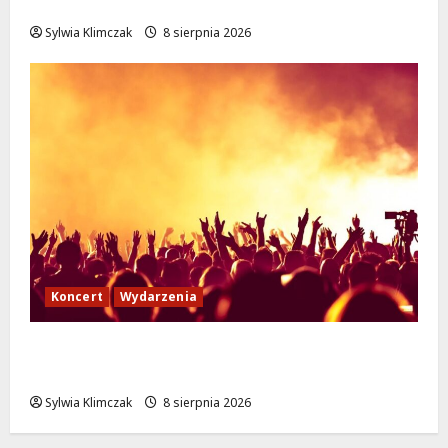
podróże do Zamościa i Krakowa!
Sylwia Klimczak
8 sierpnia 2026
Koncert
Wydarzenia
Muzyczny Stand Up: Wieczór pełen śmiechu
i dźwięków w Białołęce
Sylwia Klimczak
8 sierpnia 2026