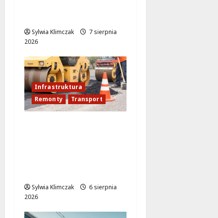
tramwaj zaskakuje
Warszawę!
Sylwia Klimczak
7 sierpnia
2026
Infrastruktura
Remonty
Transport
Nowe ścieżki dla
pieszych i
rowerzystów na
Moście
Siekierkowskim!
Sylwia Klimczak
6 sierpnia
2026