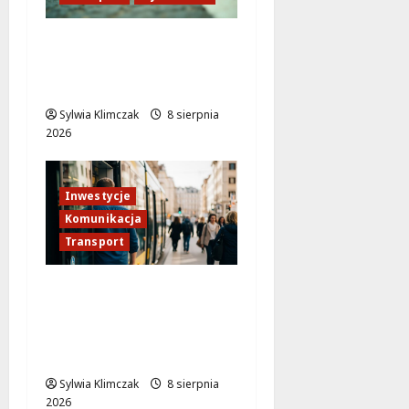
Veturilo w Wesołej
przeniesione! Sprawdź
nową lokalizację stacji!
Sylwia Klimczak
8 sierpnia
2026
Inwestycje
Komunikacja
Transport
Tramwaj do Wilanowa:
Rewolucja w
warszawskiej
komunikacji!
Sylwia Klimczak
8 sierpnia
2026