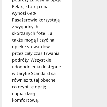
e
Relax, której cena
r
wynosi 69 zł.
u
j
Pasażerowie korzystają
e
z wygodnych
d
skórzanych foteli, a
a
także mogą liczyć na
r
m
opiekę stewardów
o
przez cały czas trwania
w
podróży. Wszystkie
e
udogodnienia dostępne
b
a
w taryfie Standard są
d
również tutaj obecne,
a
co czyni tę opcję
n
i
najbardziej
a
komfortową.
d