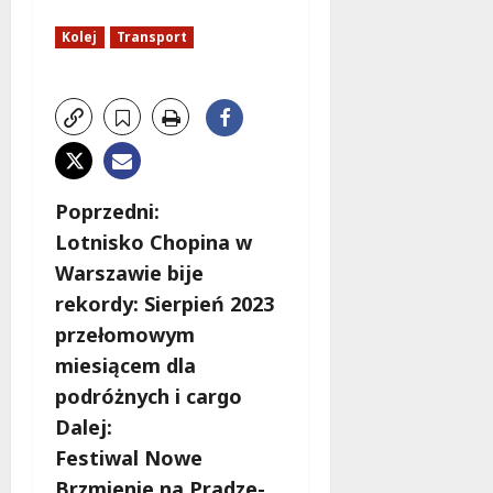
Kolej
Transport
Z
Poprzedni:
Lotnisko Chopina w
o
Warszawie bije
b
rekordy: Sierpień 2023
przełomowym
a
miesiącem dla
c
podróżnych i cargo
Dalej:
z
Festiwal Nowe
Brzmienie na Pradze-