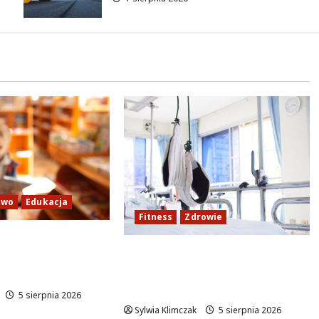
two
Edukacja
Fitness
Zdrowie
stwo przez
Rozciąganie: Sekret lepszej
acyjne lekcje
regeneracji i samopoczucia
szych
mieszkańców
5 sierpnia 2026
Sylwia Klimczak
5 sierpnia 2026