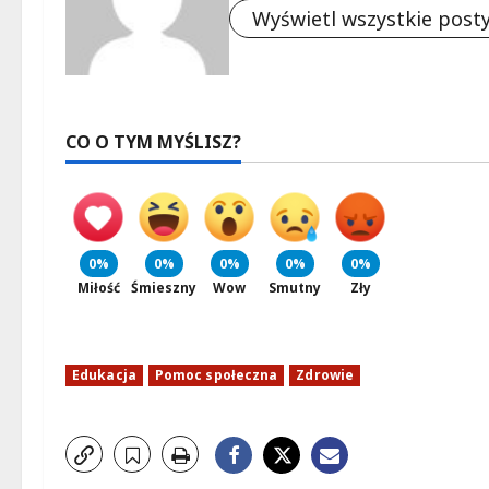
Wyświetl wszystkie post
CO O TYM MYŚLISZ?
0%
0%
0%
0%
0%
Miłość
Śmieszny
Wow
Smutny
Zły
Edukacja
Pomoc społeczna
Zdrowie