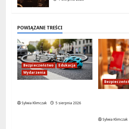
POWIĄZANE TREŚCI
Bezpieczeństwo
Edukacja
Wydarzenia
Bezpieczeńs
Zdobądź kartę rowerową
przed szkolnym dzwonkiem!
Bezpieczeń
zabawę: Wak
Sylwia Klimczak
5 sierpnia 2026
dla najmłod
Sylwia Klimczak