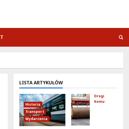
KT
LISTA ARTYKUŁÓW
Drogi
Komunikacja
Historia
No
Transport
we
Wydarzenia
zas