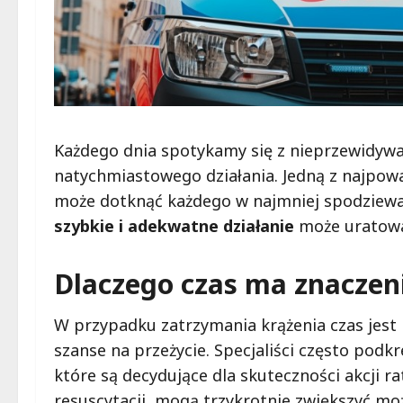
Każdego dnia spotykamy się z nieprzewidywa
natychmiastowego działania. Jedną z najpowa
może dotknąć każdego w najmniej spodziewa
szybkie i adekwatne działanie
może uratowa
Dlaczego czas ma znaczen
W przypadku zatrzymania krążenia czas jest
szanse na przeżycie. Specjaliści często podk
które są decydujące dla skuteczności akcji r
resuscytacji, mogą trzykrotnie zwiększyć m