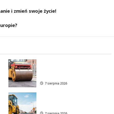
nie i zmień swoje życie!
Europie?
Nowe zasady ruchu na
Wisłostradzie w Bielanach od
9 sierpnia
7 sierpnia 2026
Rewolucja na ulicy Okrąg:
Przebudowa już w drodze!
7 sierpnia 2026