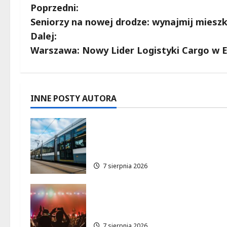
Z
Poprzedni:
Seniorzy na nowej drodze: wynajmij mieszka
o
Dalej:
b
Warszawa: Nowy Lider Logistyki Cargo w 
a
c
INNE POSTY AUTORA
z
Niebieski tramwaj z
w
Wrocławia ożywia
warszawskie ulice!
p
7 sierpnia 2026
i
s
Jazzowe lato w Warszawie
pełne koncertów na żywo
y
7 sierpnia 2026