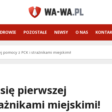
ZDROWIE
POZOSTAŁE
NEWSY
O NAS
KONTA
ej pomocy z PCK i strażnikami miejskimi!
 się pierwszej
ażnikami miejskimi!