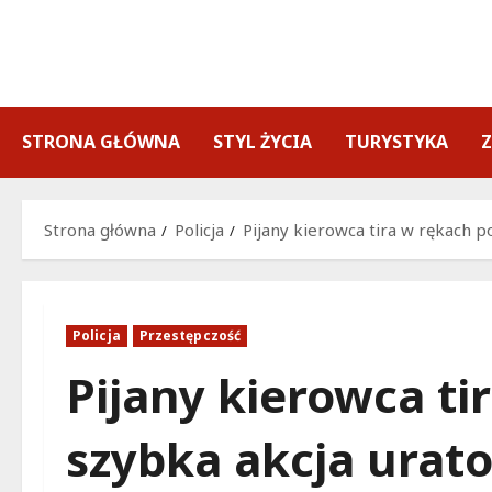
Przejdź
do
treści
STRONA GŁÓWNA
STYL ŻYCIA
TURYSTYKA
Strona główna
Policja
Pijany kierowca tira w rękach po
Policja
Przestępczość
Pijany kierowca tir
szybka akcja urato