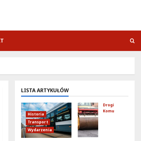
KT
LISTA ARTYKUŁÓW
Drogi
Komunikacja
Historia
No
Transport
we
Wydarzenia
zas