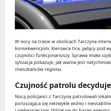
W nocy na trasie w okolicach Tarczyna inter
konsekwencjom. Kierowca tira, jadący pod w
czujności funkcjonariuszy. Sprawa miała szybk
sytuacja pokazuje, jak ważna jest natychmi
mieszkańców regionu.
Czujność patrolu decyduje
Nocą policjanci z Tarczyna patrolowali lokal
poruszająca się niezwykle wolno i niestabiln
i niebezpiecznie zbliżał się do barier energo