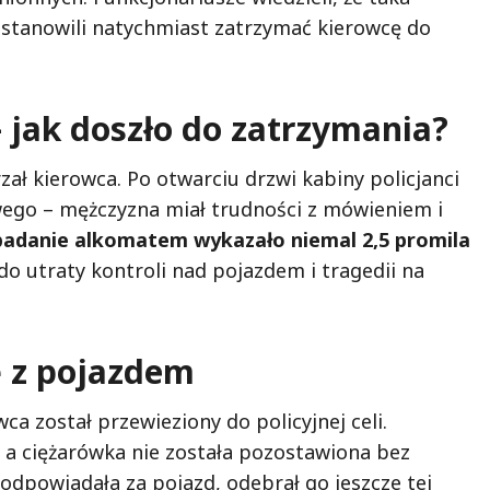
stanowili natychmiast zatrzymać kierowcę do
– jak doszło do zatrzymania?
zał kierowca. Po otwarciu drzwi kabiny policjanci
wego – mężczyzna miał trudności z mówieniem i
adanie alkomatem wykazało niemal 2,5 promila
o utraty kontroli nad pojazdem i tragedii na
ię z pojazdem
ca został przewieziony do policyjnej celi.
, a ciężarówka nie została pozostawiona bez
 odpowiadała za pojazd, odebrał go jeszcze tej