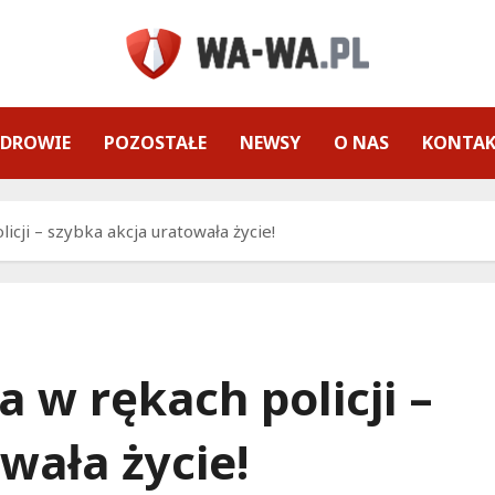
ZDROWIE
POZOSTAŁE
NEWSY
O NAS
KONTA
licji – szybka akcja uratowała życie!
a w rękach policji –
wała życie!