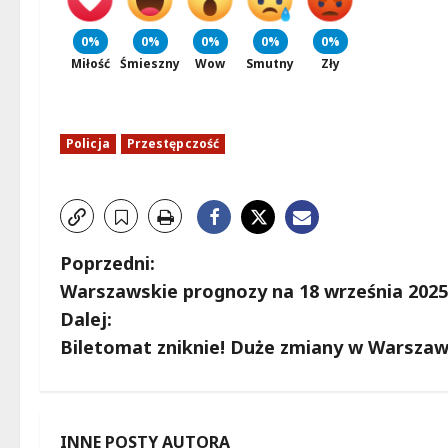
0%
0%
0%
0%
0%
Miłość
Śmieszny
Wow
Smutny
Zły
Policja
Przestępczość
Z
Poprzedni:
Warszawskie prognozy na 18 września 2025
o
Dalej:
b
Biletomat zniknie! Duże zmiany w Warszaw
a
c
INNE POSTY AUTORA