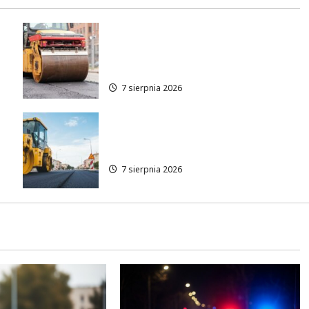
Nowe zasady ruchu na
Wisłostradzie w Bielanach od
9 sierpnia
7 sierpnia 2026
Rewolucja na ulicy Okrąg:
Przebudowa już w drodze!
7 sierpnia 2026