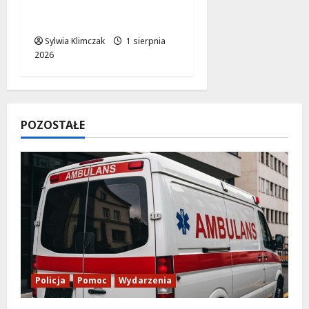
inwestycja na
horyzoncie
Sylwia Klimczak
1 sierpnia
2026
POZOSTAŁE
Policja
Pomoc
Wydarzenia