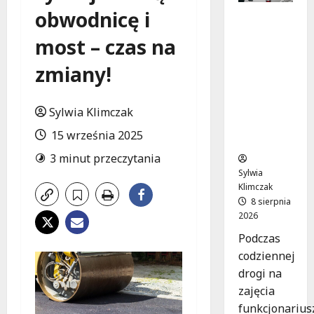
obwodnicę i
Szkolenie
w akcji:
most – czas na
Jak
policjanci
zmiany!
uratowal
i życie w
krytyczn
Sylwia Klimczak
ej
15 września 2025
sytuacji
3 minut przeczytania
Sylwia
Klimczak
8 sierpnia
2026
Podczas
codziennej
drogi na
zajęcia
funkcjonarius