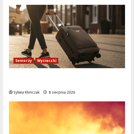
Seniorzy
Wycieczki
Białołęka zaprasza seniorów na darmowe
podróże do Zamościa i Krakowa!
Sylwia Klimczak
8 sierpnia 2026