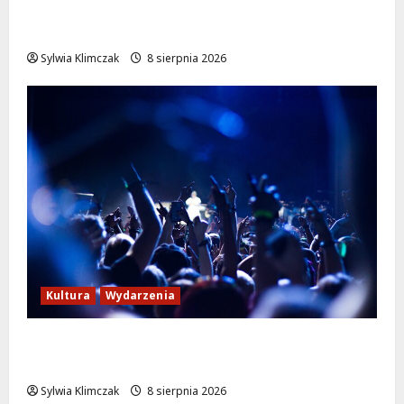
Szkolenie w akcji: Jak policjanci uratowali
życie w krytycznej sytuacji
Sylwia Klimczak
8 sierpnia 2026
Kultura
Wydarzenia
Kino pod gwiazdami: „Wielki Marty” na
leżakach w Wilanowie
Sylwia Klimczak
8 sierpnia 2026