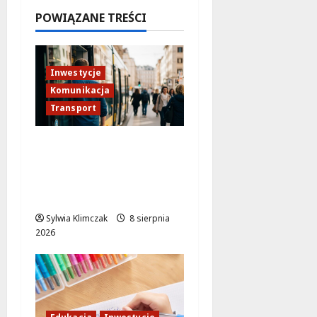
Białołęce
POWIĄZANE TREŚCI
8 sierpnia
2026
Inwestycje
Komunikacja
Transport
Tramwaj do Wilanowa:
Rewolucja w
warszawskiej
komunikacji!
Sylwia Klimczak
8 sierpnia
2026