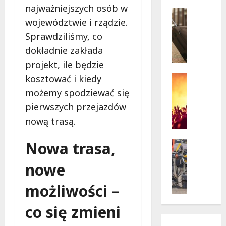
w
najważniejszych osób w
krytycz
p
Seniorzy
sytuacji
województwie i rządzie.
o
Wycieczk
B
d
Sprawdziliśmy, co
i
g
dokładnie zakłada
a
w
projekt, ile będzie
ł
i
o
a
Koncert
kosztować i kiedy
ł
Wydarzen
z
możemy spodziewać się
M
ę
d
pierwszych przejazdów
u
k
a
z
nową trasą.
a
m
y
z
i
c
a
Drogi
Nowa trasa,
:
z
Remonty
p
„
Wydarzen
n
nowe
r
W
U
y
a
i
r
możliwości –
S
s
e
s
t
z
l
y
co się zmieni
a
a
k
n
n
s
i