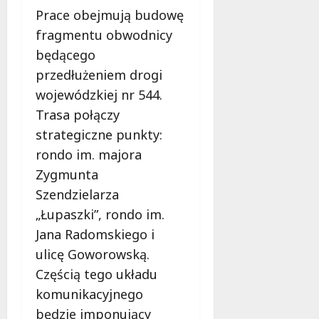
ł
Prace obejmują budowę
e
u
:
fragmentu obwodnicy
g
M
o
będącego
a
w
przedłużeniem drogi
m
i
m
wojewódzkiej nr 544.
e
o
Trasa połączy
c
b
z
strategiczne punkty:
u
n
rondo im. majora
s
o
w
Zygmunta
ś
U
c
Szendzielarza
r
i
„Łupaszki”, rondo im.
s
!
Jana Radomskiego i
u
s
ulicę Goworowską.
30
i
październi
Częścią tego układu
e
2025
komunikacyjnego
o
f
będzie imponujący