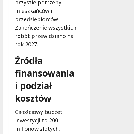
l
przyszłe potrzeby
a
mieszkańców i
k
przedsiębiorców.
o
Zakończenie wszystkich
b
i
robót przewidziano na
e
rok 2027.
t
5
Źródła
0
+
finansowania
4
i podział
sierpnia
2026
kosztów
Całościowy budżet
inwestycji to 200
milionów złotych.