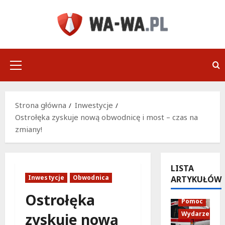
Przejdź
do
treści
Menu
główne
Strona główna
Inwestycje
Ostrołęka zyskuje nową obwodnicę i most – czas na
zmiany!
LISTA
Inwestycje
Obwodnica
ARTYKUŁÓW
Policja
Ostrołęka
Pomoc
Wydarzenia
zyskuje nową