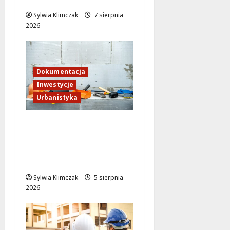
blask!
Sylwia Klimczak
7 sierpnia
2026
Dokumentacja
Inwestycje
Urbanistyka
Rewitalizacja
Traktorzystów 1:
Nowa przestrzeń dla
mieszkańców
Sylwia Klimczak
5 sierpnia
2026