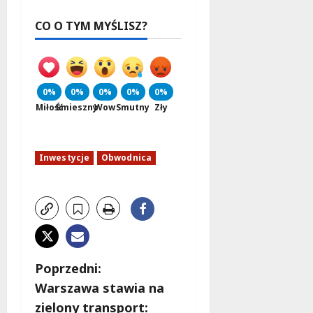
CO O TYM MYŚLISZ?
0%
0%
0%
0%
0%
Miłość
Śmieszny
Wow
Smutny
Zły
Inwestycje
Obwodnica
Z
Poprzedni:
Warszawa stawia na
o
zielony transport: