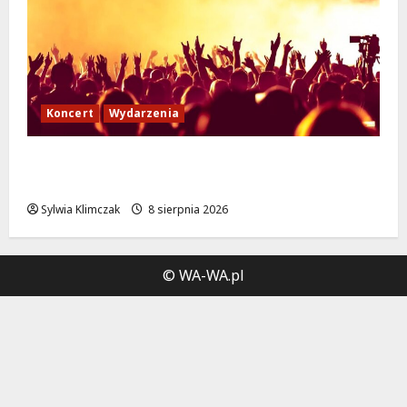
Koncert
Wydarzenia
Muzyczny Stand Up: Wieczór pełen śmiechu
i dźwięków w Białołęce
Sylwia Klimczak
8 sierpnia 2026
© WA-WA.pl