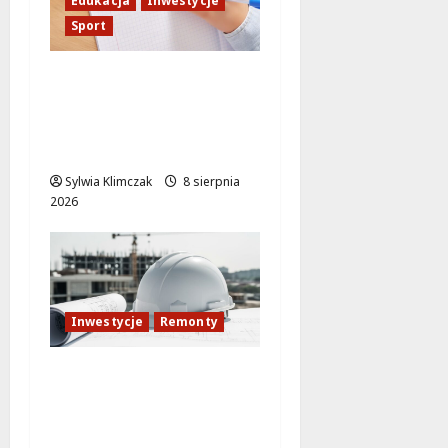
Edukacja
Inwestycje
Sport
Nowa Era Edukacji na
Żoliborzu:
Modernizacja Szkoły z
Boiskami Sportowymi
Sylwia Klimczak
8 sierpnia
2026
Inwestycje
Remonty
Mokotów w nowej
odsłonie: pływalnia
zyskuje nowoczesny