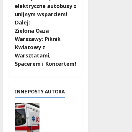
b
elektryczne autobusy z
unijnym wsparciem!
a
Dalej:
c
Zielona Oaza
Warszawy: Piknik
z
Kwiatowy z
w
Warsztatami,
Spacerem i Koncertem!
p
i
s
INNE POSTY AUTORA
y
Szkolenie
w akcji:
Jak
policjanci