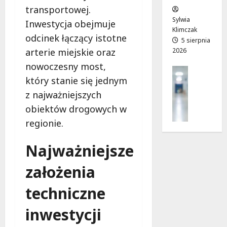
w
e
!
transportowej.
o
Sylwia
Inwestycja obejmuje
j
Klimczak
8
8
odcinek łączący istotne
a
5 sierpnia
sierpnia
sierpnia
2026
arterie miejskie oraz
d
2026
2026
r
nowoczesny most,
Profilak
o
który stanie się jednym
Zdrowie
g
Z
z najważniejszych
a
a
d
obiektów drogowych w
d
o
regionie.
b
z
a
d
Najważniejsze
j
r
o
o
założenia
z
w
d
i
techniczne
r
a
o
i
inwestycji
w
d
i