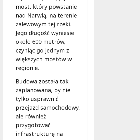
e
most, który powstanie
r
nad Narwią, na terenie
u
zalewowym tej rzeki.
j
e
Jego długość wyniesie
d
około 600 metrów,
a
czyniąc go jednym z
r
większych mostów w
m
o
regionie.
w
e
Budowa została tak
b
zaplanowana, by nie
a
tylko usprawnić
d
przejazd samochodowy,
a
n
ale również
i
przygotować
a
infrastrukturę na
d