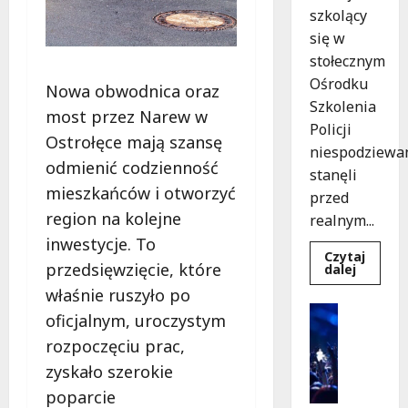
szkolący
się w
stołecznym
Ośrodku
Nowa obwodnica oraz
Szkolenia
most przez Narew w
Policji
Ostrołęce mają szansę
niespodziewa
odmienić codzienność
stanęli
mieszkańców i otworzyć
przed
region na kolejne
realnym...
inwestycje. To
Czytaj
przedsięwzięcie, które
Dowied
dalej
się
właśnie ruszyło po
więcej
o
Kultura
oficjalnym, uroczystym
Szkolen
Wydarzen
w
rozpoczęciu prac,
akcji:
K
Jak
i
zyskało szerokie
policjan
uratowa
n
poparcie
życie
o