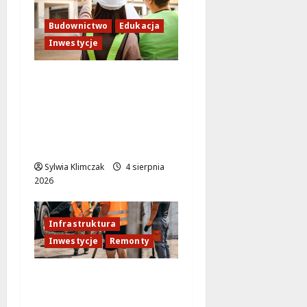
Budownictwo
Edukacja
Inwestycje
Inwestycja na
Białołęce: Mieszkania i
przedszkole, które
zmienią życie lokalnej
społeczności!
Sylwia Klimczak
4 sierpnia
2026
Infrastruktura
Inwestycje
Remonty
Remonty dróg w
Ursusie: nowa