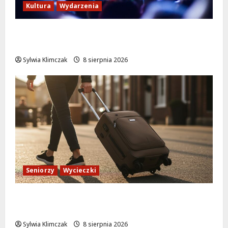
Kultura
Wydarzenia
Kino pod gwiazdami: „Wielki Marty” na
leżakach w Wilanowie
Sylwia Klimczak
8 sierpnia 2026
Seniorzy
Wycieczki
Białołęka zaprasza seniorów na darmowe
podróże do Zamościa i Krakowa!
Sylwia Klimczak
8 sierpnia 2026