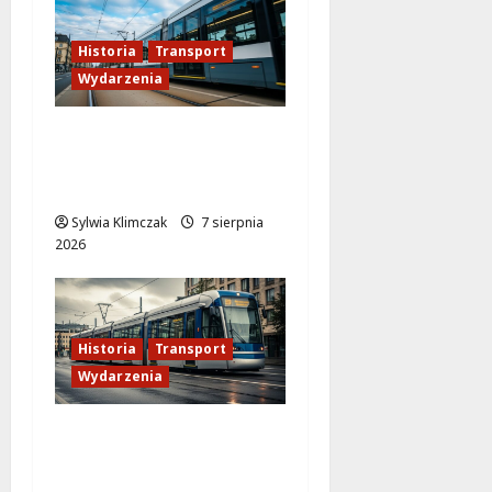
Historia
Transport
Wydarzenia
Niebieski tramwaj z
Wrocławia ożywia
warszawskie ulice!
Sylwia Klimczak
7 sierpnia
2026
Historia
Transport
Wydarzenia
Zabytkowy wrocławski
tramwaj zaskakuje
Warszawę!