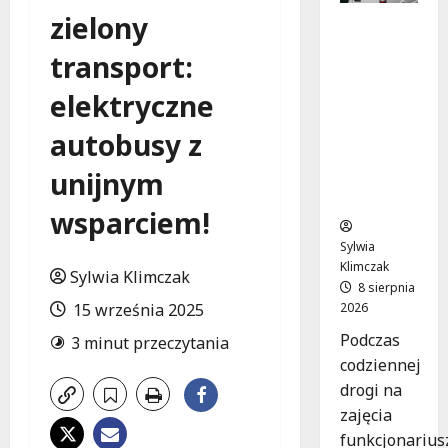
zielony
Szkolenie
w akcji:
transport:
Jak
policjanci
elektryczne
uratowal
i życie w
autobusy z
krytyczn
unijnym
ej
sytuacji
wsparciem!
Sylwia
Klimczak
Sylwia Klimczak
8 sierpnia
2026
15 września 2025
Podczas
3 minut przeczytania
codziennej
drogi na
zajęcia
funkcjonarius