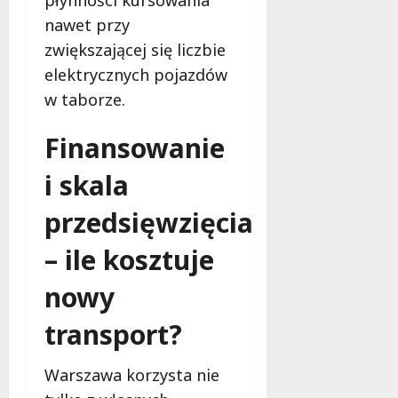
e
nawet przy
r
zwiększającej się liczbie
u
j
elektrycznych pojazdów
e
w taborze.
d
a
Finansowanie
r
m
i skala
o
w
przedsięwzięcia
e
b
– ile kosztuje
a
d
nowy
a
n
transport?
i
a
Warszawa korzysta nie
d