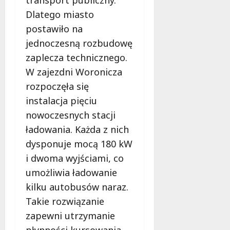
ł
e
Dlatego miasto
u
:
g
postawiło na
M
o
jednoczesną rozbudowę
a
w
m
zaplecza technicznego.
i
m
e
W zajezdni Woronicza
o
c
rozpoczęła się
b
z
instalacja pięciu
u
n
s
nowoczesnych stacji
o
w
ś
ładowania. Każda z nich
U
c
dysponuje mocą 180 kW
r
i
i dwoma wyjściami, co
s
!
u
umożliwia ładowanie
s
kilku autobusów naraz.
30
i
październi
Takie rozwiązanie
e
2025
o
zapewni utrzymanie
f
płynności kursowania