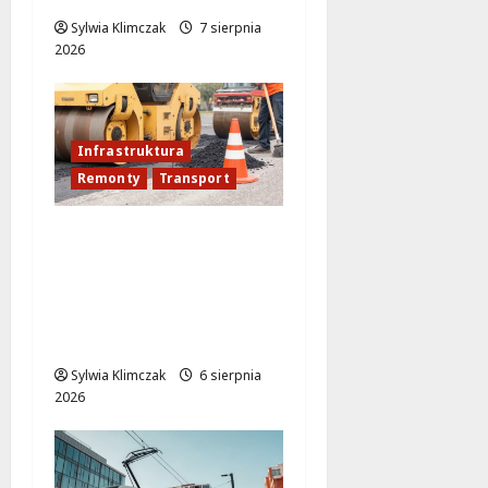
Sylwia Klimczak
7 sierpnia
2026
Infrastruktura
Remonty
Transport
Nowe ścieżki dla
pieszych i
rowerzystów na
Moście
Siekierkowskim!
Sylwia Klimczak
6 sierpnia
2026