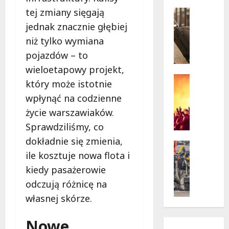
w
krytycz
p
tej zmiany sięgają
Seniorzy
sytuacji
o
Wycieczk
jednak znacznie głębiej
B
d
niż tylko wymiana
i
g
pojazdów – to
a
w
ł
i
wieloetapowy projekt,
o
a
Koncert
który może istotnie
ł
Wydarzen
z
wpłynąć na codzienne
M
ę
d
u
k
życie warszawiaków.
a
z
a
m
Sprawdziliśmy, co
y
z
i
dokładnie się zmienia,
c
a
Drogi
:
ile kosztuje nowa flota i
z
Remonty
p
„
Wydarzen
n
r
W
kiedy pasażerowie
U
y
a
i
odczują różnicę na
r
S
s
e
własnej skórze.
s
t
z
l
y
a
a
k
n
Nowe
n
s
i