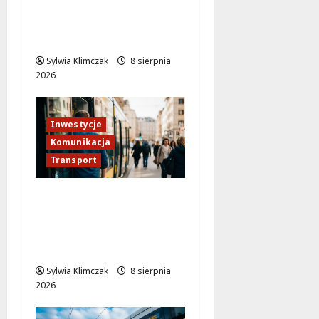
Veturilo w Wesołej
przeniesione! Sprawdź
nową lokalizację stacji!
Sylwia Klimczak
8 sierpnia
2026
Inwestycje
Komunikacja
Transport
Tramwaj do Wilanowa:
Rewolucja w
warszawskiej
komunikacji!
Sylwia Klimczak
8 sierpnia
2026