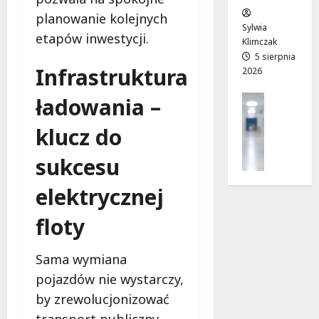
w
e
!
planowanie kolejnych
o
Sylwia
etapów inwestycji.
j
Klimczak
8
8
a
5 sierpnia
sierpnia
sierpnia
Infrastruktura
2026
d
2026
2026
r
Profilak
ładowania –
o
Zdrowie
g
klucz do
Z
a
a
d
sukcesu
d
o
b
z
elektrycznej
a
d
j
r
floty
o
o
z
w
d
Sama wymiana
i
r
a
pojazdów nie wystarczy,
o
i
by zrewolucjonizować
w
d
transport publiczny.
i