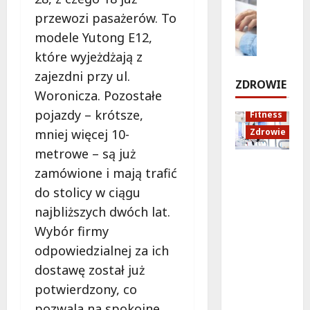
c
ó
a
p
Zdrowie
h
przewozi pasażerów. To
ż
n
r
E
u
e
o
modele Yutong E12,
z
d
i
d
w
które wyjeżdżają z
e
u
d
o
i
j
zajezdni przy ul.
k
ź
Z
e
ZDROWIE
e
a
w
a
Woronicza. Pozostałe
z
c
i
m
pojazdy – krótsze,
8
Fitness
d
j
ę
o
sierpnia
mniej więcej 10-
Zdrowie
n
a
k
ś
2026
a
z
metrowe – są już
ó
c
!
Rozciąga
d
w
i
zamówione i mają trafić
nie:
r
w
a
do stolicy w ciągu
Sekret
o
B
8
i
najbliższych dwóch lat.
lepszej
sierpnia
w
i
K
2026
regenera
o
a
Wybór firmy
r
cji i
t
ł
a
odpowiedzialnej za ich
samopoc
n
o
k
dostawę został już
zucia
a
ł
o
potwierdzony, co
mieszkań
:
ę
w
ców
T
c
a
pozwala na spokojne