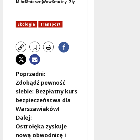
Miłość
Śmieszny
Wow
Smutny
Zły
Ekologia
Transport
Z
Poprzedni:
Zdobądź pewność
o
siebie: Bezpłatny kurs
b
bezpieczeństwa dla
Warszawiaków!
a
Dalej:
c
Ostrołęka zyskuje
nową obwodnicę i