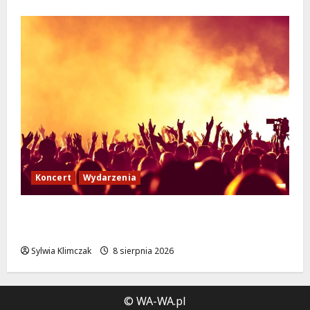
Koncert
Wydarzenia
Muzyczny Stand Up: Wieczór pełen śmiechu
i dźwięków w Białołęce
Sylwia Klimczak
8 sierpnia 2026
© WA-WA.pl