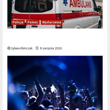
Policja
Pomoc
Wydarzenia
Szkolenie w akcji: Jak policjanci uratowali
życie w krytycznej sytuacji
Sylwia Klimczak
8 sierpnia 2026