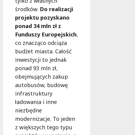
tylko z własnych
l
a
środków.
Do realizacji
k
projektu pozyskano
o
ponad 34 mln zł z
b
Funduszy Europejskich
,
i
e
co znacząco odciąża
t
budżet miasta. Całość
5
inwestycji to jednak
0
ponad 93 mln zł,
+
obejmujących zakup
4
autobusów, budowę
sierpnia
infrastruktury
2026
ładowania i inne
niezbędne
modernizacje. To jeden
z większych tego typu