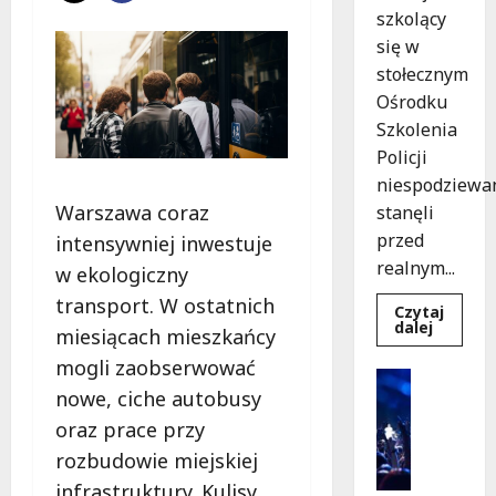
szkolący
się w
stołecznym
Ośrodku
Szkolenia
Policji
niespodziewa
Warszawa coraz
stanęli
przed
intensywniej inwestuje
realnym...
w ekologiczny
transport. W ostatnich
Czytaj
Dowied
dalej
miesiącach mieszkańcy
się
więcej
mogli zaobserwować
o
Kultura
Szkolen
nowe, ciche autobusy
Wydarzen
w
akcji:
K
oraz prace przy
Jak
i
policjan
rozbudowie miejskiej
uratowa
n
życie
infrastruktury. Kulisy
o