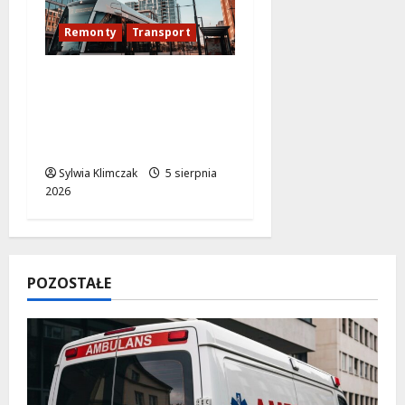
Remonty
Transport
Modernizacja
torowiska na
Puławskiej: Co zmienia
się od 15 sierpnia?
Sylwia Klimczak
5 sierpnia
2026
POZOSTAŁE