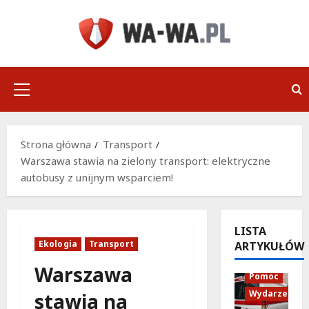
Przejdź
do
treści
Menu
główne
Strona główna
Transport
Warszawa stawia na zielony transport: elektryczne
autobusy z unijnym wsparciem!
LISTA
Ekologia
Transport
ARTYKUŁÓW
Policja
Warszawa
Pomoc
Wydarzenia
stawia na